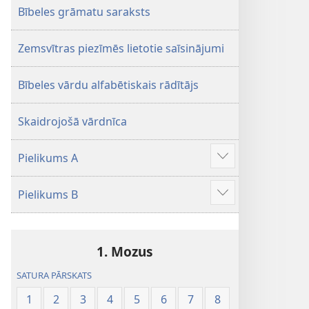
Bībeles grāmatu saraksts
Zemsvītras piezīmēs lietotie saīsinājumi
Bībeles vārdu alfabētiskais rādītājs
Skaidrojošā vārdnīca
Pielikums A
Parādīt
vairāk
Pielikums B
Parādīt
vairāk
1. Mozus
SATURA PĀRSKATS
1
2
3
4
5
6
7
8