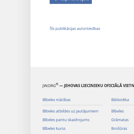
Šīs publikācijas autortiesības
®
JW.ORG
— JEHOVAS LIECINIEKU OFICIĀLĀ VIET
Bībeles mācības
Bibliotēka
Bībeles atbildes uz jautājumiem
Bībeles
Bībeles pantu skaidrojums
Grāmatas
Bībeles kurss
Brošūras