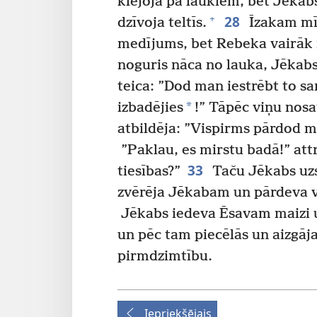
klejoja pa laukiem, bet Jēkab
28
+
dzīvoja teltīs.
Īzakam mīļ
medījums, bet Rebeka vairāk 
noguris nāca no lauka, Jēkabs
teica: ”Dod man iestrēbt to sa
*
izbadējies
!” Tāpēc viņu nos
atbildēja: ”Vispirms pārdod m
”Paklau, es mirstu badā!” at
33
tiesības?”
Taču Jēkabs uzs
zvērēja Jēkabam un pārdeva v
Jēkabs iedeva Ēsavam maizi u
un pēc tam piecēlās un aizgāj
pirmdzimtību.
Iepriekšējais