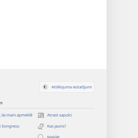
Attēlojuma iestatījumi
es
, lai mani apmeklē
Atrast sapulci
(opens
new
t kongresu
Kas jauns?
window)
o
Meklēt