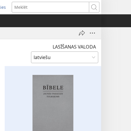
ties
ens
Meklēt
dow)
LASĪŠANAS VALODA