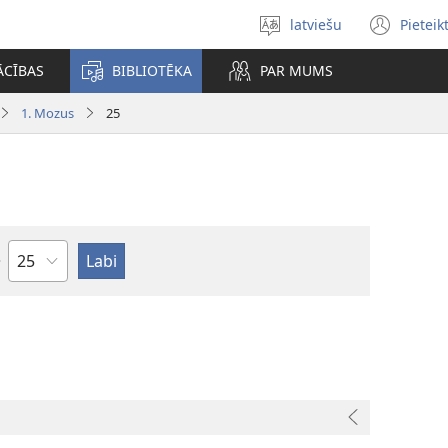
latviešu
Pieteik
Izvēlieties
(op
valodu
new
ĀCĪBAS
BIBLIOTĒKA
PAR MUMS
win
1. Mozus
25
Pēc
nodaļām