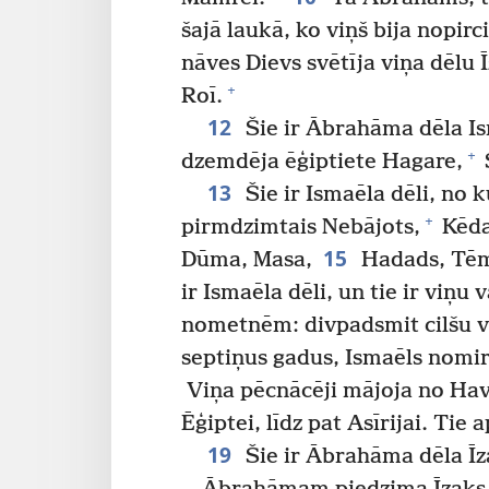
šajā laukā, ko viņš bija nopirc
nāves Dievs svētīja viņa dēlu 
+
Roī.
12
Šie ir Ābrahāma dēla Is
+
dzemdēja ēģiptiete Hagare,
13
Šie ir Ismaēla dēli, no 
+
pirmdzimtais Nebājots,
Kēda
15
Dūma, Masa,
Hadads, Tēm
ir Ismaēla dēli, un tie ir viņ
nometnēm: divpadsmit cilšu v
septiņus gadus, Ismaēls nomir
Viņa pēcnācēji mājoja no Hav
Ēģiptei, līdz pat Asīrijai. Tie
19
Šie ir Ābrahāma dēla Īz