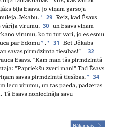
*
s bija rāmas dabas
vīrs, kas vairāk
āks bija Ēsavs, jo viņam garšoja
29
+
mīlēja Jēkabu.
Reiz, kad Ēsavs
30
 vārīja virumu,
un Ēsavs viņam
rkano virumu, ko tu tur vāri, jo es esmu
31
+
*
auca par Edomu
.
Bet Jēkabs
32
+
an savas pirmdzimtā tiesības!”
trauca Ēsavs. ”Kam man tās pirmdzimtā
tāja: ”Papriekšu zvēri man!” Tad Ēsavs
34
+
iņam savas pirmdzimtā tiesības.
n lēcu virumu, un tas paēda, padzērās
a. Tā Ēsavs noniecināja savu
Nākamais