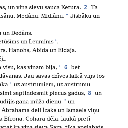
2
s, un viņa sievu sauca Ketūra.
Tā
+
šānu, Medānu, Midiānu,
Jišbāku un
 un Dedāns.
*
Letūšīms un Leumīms
.
ers, Hanohs, Abida un Eldāja.
ji.
6
+
visu, kas viņam bija,
bet
āvanas. Jau savas dzīves laikā viņš tos
+
aka
uz austrumiem, uz austrumu
8
imt septiņdesmit piecus gadus,
un
*
udījis gana mūža dienu,
un
Ābrahāma dēli Īzaks un Ismaēls viņu
a Efrona, Cohara dēla, laukā pretī
pat kā viņa sieva Sāra, tika apglabāts