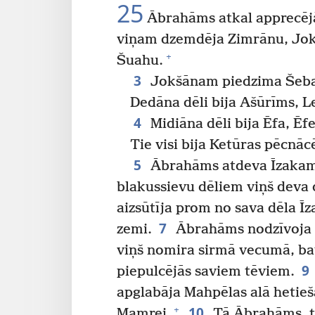
25
Ābrahāms atkal apprecējā
viņam dzemdēja Zimrānu, Jok
+
Šuahu.
3
Jokšānam piedzima Šeba
Dedāna dēli bija Ašūrīms, 
4
Midiāna dēli bija Ēfa, Ēf
Tie visi bija Ketūras pēcnācē
5
Ābrahāms atdeva Īzakam 
blakussievu dēliem viņš deva d
aizsūtīja prom no sava dēla Īz
7
zemi.
Ābrahāms nodzīvoja s
viņš nomira sirmā vecumā, ba
9
piepulcējās saviem tēviem.
apglabāja Mahpēlas alā hetieš
10
+
Mamrei.
Tā Ābrahāms, tā