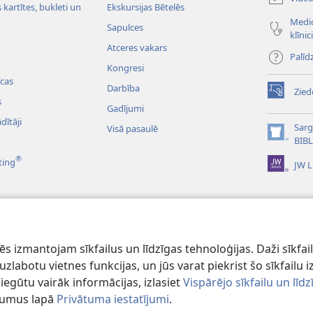
window)
kartītes, bukleti un
Ekskursijas Bētelēs
Medic
Sapulces
klīnic
Atceres vakars
Palīd
Kongresi
cas
Darbība
Zied
(opens
s
Gadījumi
new
dītāji
window)
Sarg
Visā pasaulē
(opens
BIB
new
®
ting
JW L
window)
dioieraksti
ībeles lasījumi
 izmantojam sīkfailus un līdzīgas tehnoloģijas. Daži sīkfaili
lai uzlabotu vietnes funkcijas, un jūs varat piekrist šo sīkfail
iegūtu vairāk informācijas, izlasiet
Vispārējo sīkfailu un lī
tījumus lapā
Privātuma iestatījumi
.
d Tract Society of Pennsylvania.
LIETOŠANAS NOTEIKUMI
|
PRIVĀTUMA 