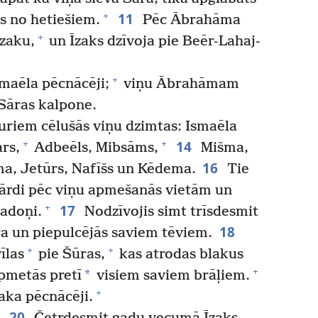
11
+
is no hetiešiem.
Pēc Ābrahāma
+
Īzaku,
un Īzaks dzīvoja pie Beēr-Lahaj-
+
maēla pēcnācēji;
viņu Ābrahāmam
Sāras kalpone.
kuriem cēlušās viņu dzimtas: Ismaēla
14
+
+
rs,
Adbeēls, Mibsāms,
Mišma,
16
a, Jetūrs, Nafīšs un Kēdema.
Tie
u vārdi pēc viņu apmešanās vietām un
17
+
adoņi.
Nodzīvojis simt trīsdesmit
18
a un piepulcējās saviem tēviem.
+
+
īlas
pie Šūras,
kas atrodas blakus
+
*
 apmetās pretī
visiem saviem brāļiem.
+
aka pēcnācēji.
20