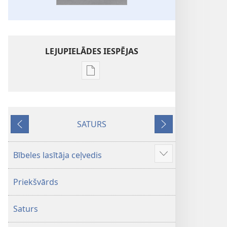
LEJUPIELĀDES IESPĒJAS
Publikāciju
lejupielādes
iespējas
Bībele.
SATURS
Jaunās
Iepriekšējais
Nākamais
pasaules
tulkojums
Bībeles lasītāja ceļvedis
Parādīt
vairāk
Priekšvārds
Saturs