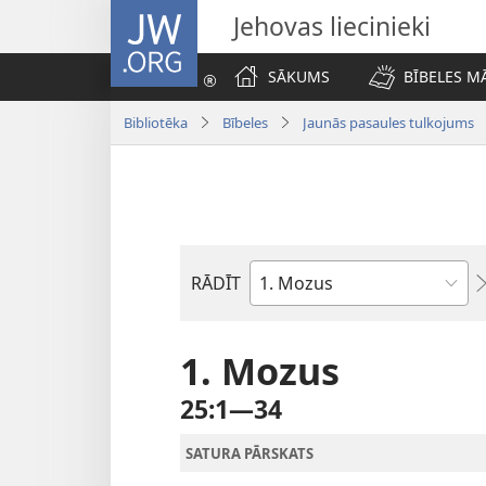
JW.ORG
Jehovas liecinieki
SĀKUMS
BĪBELES M
Bibliotēka
Bībeles
Jaunās pasaules tulkojums
RĀDĪT
Pēc
Bībeles
grāmatām
1. Mozus
25:1—34
SATURA PĀRSKATS