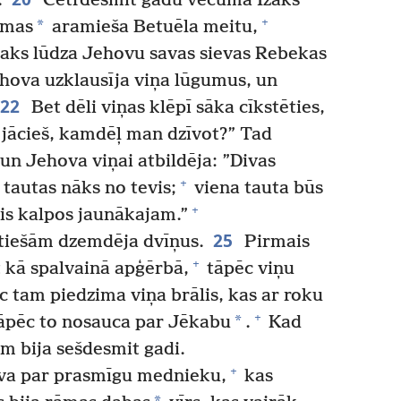
.
Četrdesmit gadu vecumā Īzaks
+
*
amas
aramieša Betuēla meitu,
aks lūdza Jehovu savas sievas Rebekas
Jehova uzklausīja viņa lūgumus, un
22
Bet dēli viņas klēpī sāka cīkstēties,
 jācieš, kamdēļ man dzīvot?” Tad
un Jehova viņai atbildēja: ”Divas
+
 tautas nāks no tevis;
viena tauta būs
+
s kalpos jaunākajam.”
25
 tiešām dzemdēja dvīņus.
Pirmais
+
t kā spalvainā apģērbā,
tāpēc viņu
 tam piedzima viņa brālis, kas ar roku
+
*
āpēc to nosauca par Jēkabu
.
Kad
m bija sešdesmit gadi.
+
uva par prasmīgu mednieku,
kas