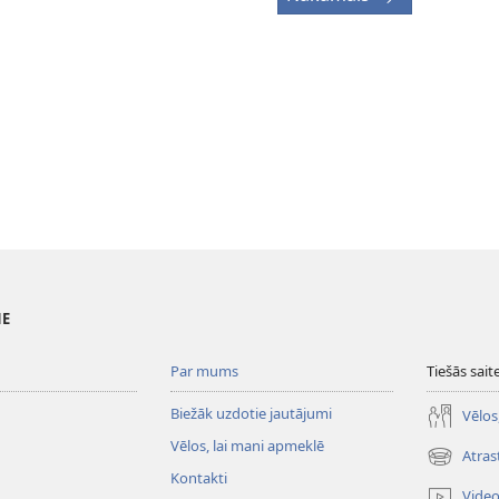
NE
Par mums
Tiešās sait
Biežāk uzdotie jautājumi
Vēlos
Vēlos, lai mani apmeklē
Atras
(opens
Kontakti
new
Vide