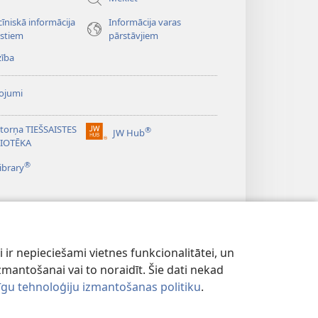
īniskā informācija
Informācija varas
istiem
pārstāvjiem
zība
ojumi
torņa TIEŠSAISTES
®
JW Hub
(opens
LIOTĒKA
new
®
window)
ibrary
 ir nepieciešami vietnes funkcionalitātei, un
u izmantošanai vai to noraidīt. Šie dati nekad
dzīgu tehnoloģiju izmantošanas politiku
.
POLITIKA
|
PRIVĀTUMA IESTATĪJUMI