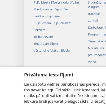
Palīglīdzekļi Bībeles nodarbībām
Sludināšanas 
ielūgumi
Mierīga un laimīga dzīve
Rubrikas
Laulība un ģimene
Žurnāli
Pusaudžiem un jauniešiem
Darba burtnī
Bērniem
Programma
Ticība Dievam
Tematiskie rā
Zinātne un Bībele
Norādījumi
Vēsturiskie fakti un Bībele
JW Broadcas
Video
Mūzika
Privātuma iestatījumi
Uzvedumu au
Teatralizēti B
Lai uzlabotu vietnes pārlūkošanas pieredzi, mēs
tos nevar izslēgt. Citi sīkfaili tiek izmantoti, 
netiks pārdoti vai izmantoti mārketingam. Lai 
Jebkurā brīdī jūs varat pielāgot sīkfailu iesta
Copyright
© 2026 Watch Tower Bible an