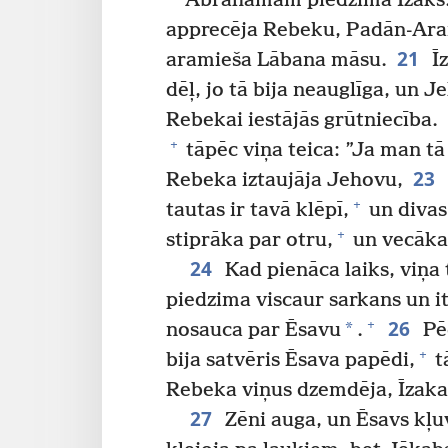
Ābrahāmam piedzima Īzaks
apprecēja Rebeku, Padān-Ar
21
aramieša Lābana māsu.
Īz
dēļ, jo tā bija neauglīga, un 
Rebekai iestājās grūtniecība.
+
tāpēc viņa teica: ”Ja man tā
23
Rebeka iztaujāja Jehovu,
+
tautas ir tavā klēpī,
un divas
+
stiprāka par otru,
un vecākai
24
Kad pienāca laiks, viņa
piedzima viscaur sarkans un i
26
+
*
nosauca par Ēsavu
.
Pēc
+
bija satvēris Ēsava papēdi,
t
Rebeka viņus dzemdēja, Īzaka
27
Zēni auga, un Ēsavs kļ