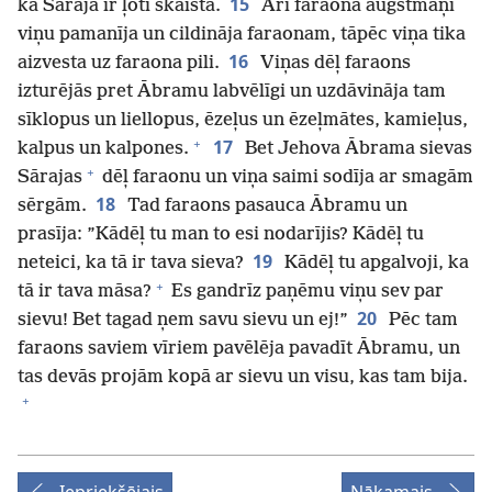
15
ka Sāraja ir ļoti skaista.
Arī faraona augstmaņi
viņu pamanīja un cildināja faraonam, tāpēc viņa tika
16
aizvesta uz faraona pili.
Viņas dēļ faraons
izturējās pret Ābramu labvēlīgi un uzdāvināja tam
sīklopus un liellopus, ēzeļus un ēzeļmātes, kamieļus,
+
17
kalpus un kalpones.
Bet Jehova Ābrama sievas
+
Sārajas
dēļ faraonu un viņa saimi sodīja ar smagām
18
sērgām.
Tad faraons pasauca Ābramu un
prasīja: ”Kādēļ tu man to esi nodarījis? Kādēļ tu
19
neteici, ka tā ir tava sieva?
Kādēļ tu apgalvoji, ka
+
tā ir tava māsa?
Es gandrīz paņēmu viņu sev par
20
sievu! Bet tagad ņem savu sievu un ej!”
Pēc tam
faraons saviem vīriem pavēlēja pavadīt Ābramu, un
tas devās projām kopā ar sievu un visu, kas tam bija.
+