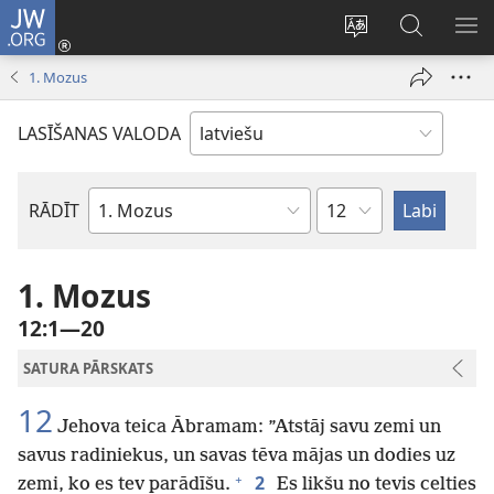
JW.ORG
Pieteikties
(opens
Mainīt
Meklēt
PA
new
vietnes
vietnē
IZV
1. Mozus
window)
valodu
JW.ORG
LASĪŠANAS VALODA
Pēc
RĀDĪT
Pēc
nodaļām
Bībeles
grāmatām
1. Mozus
12:1—20
SATURA PĀRSKATS
12
Jehova teica Ābramam: ”Atstāj savu zemi un
savus radiniekus, un savas tēva mājas un dodies uz
+
2
zemi, ko es tev parādīšu.
Es likšu no tevis celties