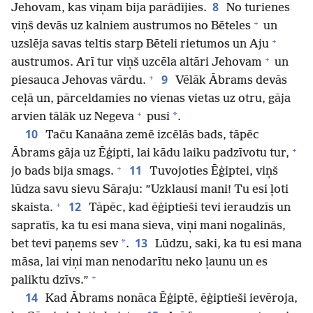
8
Jehovam, kas viņam bija parādījies.
No turienes
+
viņš devās uz kalniem austrumos no Bēteles
un
+
uzslēja savas teltis starp Bēteli rietumos un Aju
+
austrumos. Arī tur viņš uzcēla altāri Jehovam
un
+
9
piesauca Jehovas vārdu.
Vēlāk Ābrams devās
ceļā un, pārceldamies no vienas vietas uz otru, gāja
+
*
arvien tālāk uz Negeva
pusi
.
10
Taču Kanaāna zemē izcēlās bads, tāpēc
+
Ābrams gāja uz Ēģipti, lai kādu laiku padzīvotu tur,
+
11
jo bads bija smags.
Tuvojoties Ēģiptei, viņš
lūdza savu sievu Sāraju: ”Uzklausi mani! Tu esi ļoti
+
12
skaista.
Tāpēc, kad ēģiptieši tevi ieraudzīs un
sapratīs, ka tu esi mana sieva, viņi mani nogalinās,
13
*
bet tevi paņems sev
.
Lūdzu, saki, ka tu esi mana
māsa, lai viņi man nenodarītu neko ļaunu un es
+
paliktu dzīvs.”
14
Kad Ābrams nonāca Ēģiptē, ēģiptieši ievēroja,