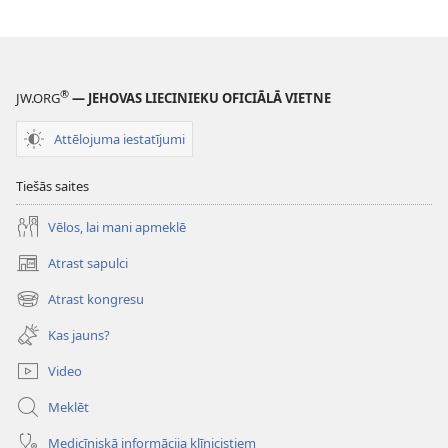
®
JW.ORG
— JEHOVAS LIECINIEKU OFICIĀLĀ VIETNE
Attēlojuma iestatījumi
Tiešās saites
Vēlos, lai mani apmeklē
Atrast sapulci
(opens
new
Atrast kongresu
(opens
window)
new
Kas jauns?
window)
Video
Meklēt
Medicīniskā informācija klīnicistiem