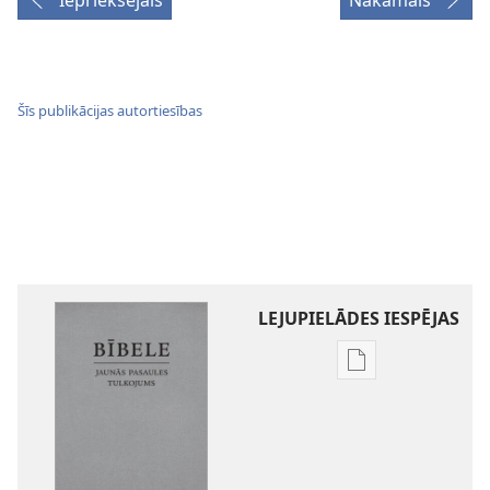
Iepriekšējais
Nākamais
Šīs publikācijas autortiesības
LEJUPIELĀDES IESPĒJAS
Publikāciju
lejupielādes
iespējas
Bībele.
Jaunās