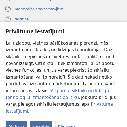
Informācija varas pārstāvjiem
Palīdzība
Privātuma iestatījumi
Ziedojumi
(opens
new
Lai uzlabotu vietnes pārlūkošanas pieredzi, mēs
window)
Sargtorņa TIEŠSAISTES BIBLIOTĒKA
izmantojam sīkfailus un līdzīgas tehnoloģijas. Daži
(opens
sīkfaili ir nepieciešami vietnes funkcionalitātei, un tos
new
®
JW Hub
window)
nevar izslēgt. Citi sīkfaili tiek izmantoti, lai uzlabotu
(opens
vietnes funkcijas, un jūs varat piekrist šo sīkfailu
new
®
JW Library
window)
izmantošanai vai to noraidīt. Šie dati nekad netiks
pārdoti vai izmantoti mārketingam. Lai iegūtu vairāk
informācijas, izlasiet
Vispārējo sīkfailu un līdzīgu
tehnoloģiju izmantošanas politiku
. Jebkurā brīdī jūs
varat pielāgot sīkfailu iestatījumus lapā
Privātuma
Copyright
© 2026 Watch Tower Bible and Tract Society of Pennsylvania.
LIETOŠANAS NOTEIKUMI
|
PRIVĀTUMA POLITIKA
|
PRIVĀTUMA
iestatījumi
.
Pa
IESTATĪJUMI
sa