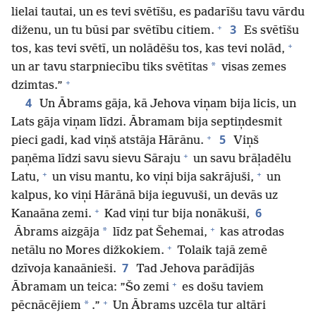
lielai tautai, un es tevi svētīšu, es padarīšu tavu vārdu
+
3
diženu, un tu būsi par svētību citiem.
Es svētīšu
+
tos, kas tevi svētī, un nolādēšu tos, kas tevi nolād,
*
un ar tavu starpniecību tiks svētītas
visas zemes
+
dzimtas.”
4
Un Ābrams gāja, kā Jehova viņam bija licis, un
Lats gāja viņam līdzi. Ābramam bija septiņdesmit
+
5
pieci gadi, kad viņš atstāja Hārānu.
Viņš
+
paņēma līdzi savu sievu Sāraju
un savu brāļadēlu
+
+
Latu,
un visu mantu, ko viņi bija sakrājuši,
un
kalpus, ko viņi Hārānā bija ieguvuši, un devās uz
+
6
Kanaāna zemi.
Kad viņi tur bija nonākuši,
+
*
Ābrams aizgāja
līdz pat Šehemai,
kas atrodas
+
netālu no Mores dižkokiem.
Tolaik tajā zemē
7
dzīvoja kanaānieši.
Tad Jehova parādījās
+
Ābramam un teica: ”Šo zemi
es došu taviem
+
*
pēcnācējiem
.”
Un Ābrams uzcēla tur altāri