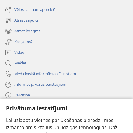
Vēlos, lai mani apmeklē
Atrast sapulci
(opens
new
Atrast kongresu
(opens
window)
new
Kas jauns?
window)
Video
Meklēt
Medicīniskā informācija klīnicistiem
Informācija varas pārstāvjiem
Palīdzība
Privātuma iestatījumi
Ziedojumi
(opens
new
Lai uzlabotu vietnes pārlūkošanas pieredzi, mēs
window)
Sargtorņa TIEŠSAISTES BIBLIOTĒKA
izmantojam sīkfailus un līdzīgas tehnoloģijas. Daži
(opens