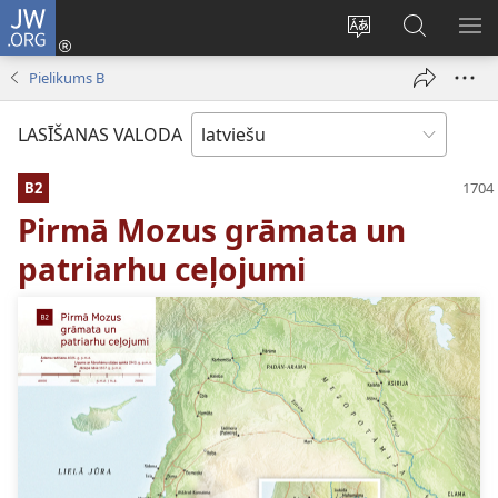
JW.ORG
Pieteikties
(opens
Mainīt
Meklēt
PA
new
vietnes
vietnē
IZV
Pielikums B
window)
valodu
JW.ORG
LASĪŠANAS VALODA
B2
Pirmā Mozus grāmata un
patriarhu ceļojumi