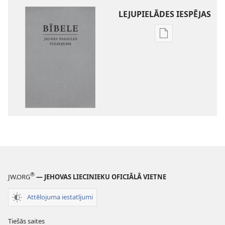
LEJUPIELĀDES IESPĒJAS
Publikāciju
lejupielādes
iespējas
Bībele.
Jaunās
pasaules
tulkojums
®
JW.ORG
— JEHOVAS LIECINIEKU OFICIĀLĀ VIETNE
Attēlojuma iestatījumi
Tiešās saites