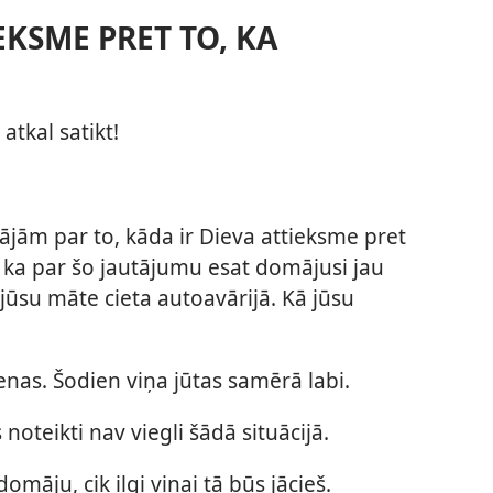
EKSME PRET TO, KA
atkal satikt!
nājām par to, kāda ir Dieva attieksme pret
 ka par šo jautājumu esat domājusi jau
d jūsu māte cieta autoavārijā. Kā jūsu
ienas. Šodien viņa jūtas samērā labi.
noteikti nav viegli šādā situācijā.
domāju, cik ilgi viņai tā būs jācieš.