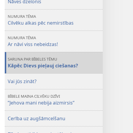
Nāves dzelonis
beidzas?
NUMURA TĒMA
Cilvēku alkas pēc nemirstības
NUMURA TĒMA
Ar nāvi viss nebeidzas!
SARUNA PAR BĪBELES TĒMU
Kāpēc Dievs pieļauj ciešanas?
Vai jūs zināt?
BĪBELE MAINA CILVĒKU DZĪVI
”Jehova mani nebija aizmirsis”
Cerība uz augšāmcelšanu