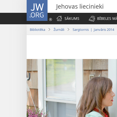
JW.ORG
Jehovas liecinieki
SĀKUMS
BĪBELES M
Bibliotēka
Žurnāli
Sargtornis | Janvāris 2014