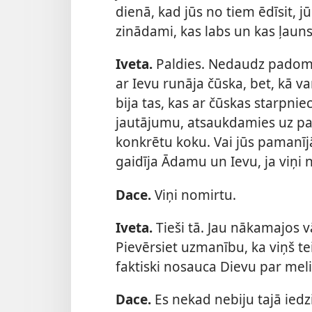
dienā, kad jūs no tiem ēdīsit, jū
zinādami, kas labs un kas ļauns
Iveta.
Paldies. Nedaudz padomā
ar Ievu runāja čūska, bet, kā va
bija tas, kas ar čūskas starpnie
jautājumu, atsaukdamies uz pav
konkrētu koku. Vai jūs pamanījā
gaidīja Ādamu un Ievu, ja viņi 
Dace.
Viņi nomirtu.
Iveta.
Tieši tā. Jau nākamajos 
Pievērsiet uzmanību, ka viņš tei
faktiski nosauca Dievu par meli
Dace.
Es nekad nebiju tajā iedzi