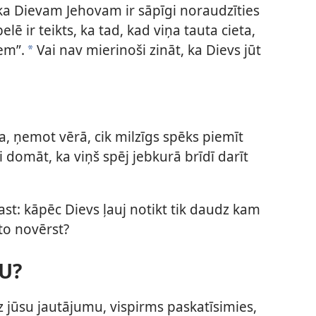
ka Dievam Jehovam ir sāpīgi noraudzīties
lē ir teikts, ka tad, kad viņa tauta cieta,
iem”.
Vai nav mierinoši zināt, ka Dievs jūt
*
a, ņemot vērā, cik milzīgs spēks piemīt
domāt, ka viņš spēj jebkurā brīdī darīt
rast: kāpēc Dievs ļauj notikt tik daudz kam
to novērst?
U?
z jūsu jautājumu, vispirms paskatīsimies,