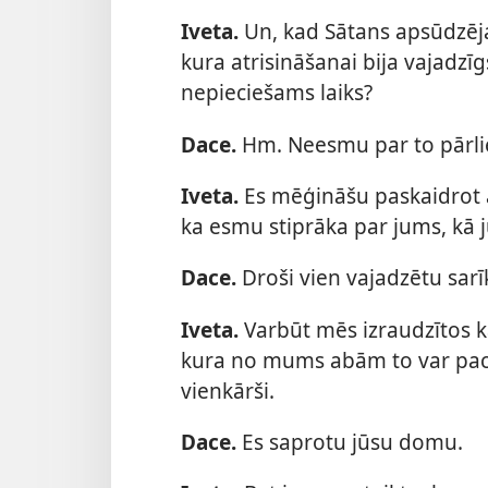
Iveta.
Un, kad Sātans apsūdzēja
kura atrisināšanai bija vajadzīgs
nepieciešams laiks?
Dace.
Hm. Neesmu par to pārli
Iveta.
Es mēģināšu paskaidrot a
ka esmu stiprāka par jums, kā j
Dace.
Droši vien vajadzētu sar
Iveta.
Varbūt mēs izraudzītos 
kura no mums abām to var pacelt
vienkārši.
Dace.
Es saprotu jūsu domu.