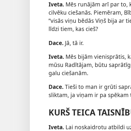
Iveta.
Mēs runājām arī par to, 
cilvēku ciešanās. Piemēram, Bībe
”visās viņu bēdās Viņš bija ar t
līdzi tiem, kas cieš?
Dace.
Jā, tā ir.
Iveta.
Mēs bijām vienisprātis, k
mūsu Radītājam, būtu saprātīgi 
galu ciešanām.
Dace.
Tieši to man ir grūti sap
sliktam, ja viņam ir pa spēkam 
KURŠ TEICA TAISNĪB
Iveta.
Lai noskaidrotu atbildi u