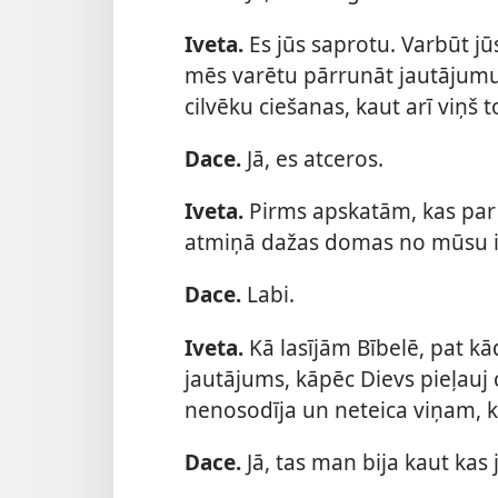
Iveta.
Es jūs saprotu. Varbūt jū
mēs varētu pārrunāt jautājum
cilvēku ciešanas, kaut arī viņš t
Dace.
Jā, es atceros.
Iveta.
Pirms apskatām, kas par 
atmiņā dažas domas no mūsu i
Dace.
Labi.
Iveta.
Kā lasījām Bībelē, pat k
jautājums, kāpēc Dievs pieļauj 
nenosodīja un neteica viņam, ka 
Dace.
Jā, tas man bija kaut kas 