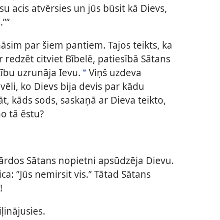
su acis atvērsies un jūs būsit kā Dievs,
.””
sim par šiem pantiem. Tajos teikts, ka
r redzēt citviet Bībelē, patiesībā Sātans
cību uzrunāja Ievu.
Viņš uzdeva
*
ēli, ko Dievs bija devis par kādu
t, kāds sods, saskaņā ar Dieva teikto,
no tā ēstu?
vārdos Sātans nopietni apsūdzēja Dievu.
ca: ”Jūs nemirsit vis.” Tātad Sātans
!
ļinājusies.