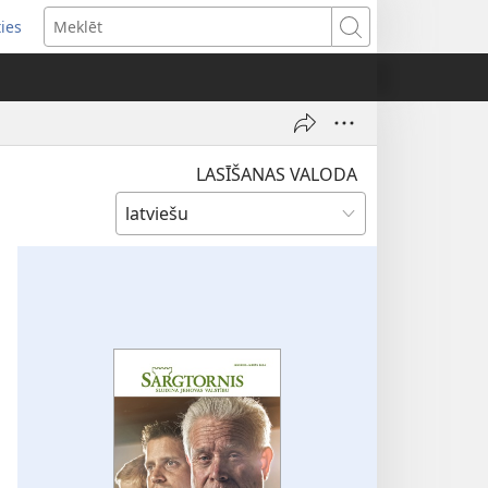
ties
ens
Meklēt
dow)
LASĪŠANAS VALODA