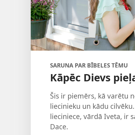
SARUNA PAR BĪBELES TĒMU
Kāpēc Dievs pieļ
Šis ir piemērs, kā varētu 
liecinieku un kādu cilvēk
lieciniece, vārdā Iveta, ir 
Dace.