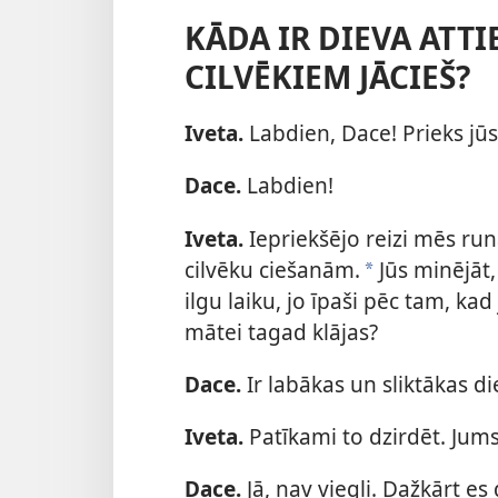
KĀDA IR DIEVA ATTI
CILVĒKIEM JĀCIEŠ?
Iveta.
Labdien, Dace! Prieks jūs 
Dace.
Labdien!
Iveta.
Iepriekšējo reizi mēs ru
cilvēku ciešanām.
Jūs minējāt,
*
ilgu laiku, jo īpaši pēc tam, ka
mātei tagad klājas?
Dace.
Ir labākas un sliktākas d
Iveta.
Patīkami to dzirdēt. Jums 
Dace.
Jā, nav viegli. Dažkārt es 