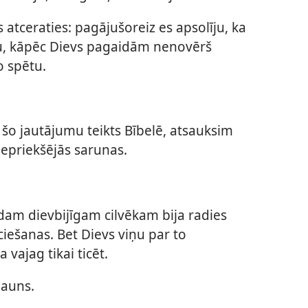
s atceraties: pagājušoreiz es apsolīju, ka
u, kāpēc Dievs pagaidām nenovērš
o spētu.
šo jautājumu teikts Bībelē, atsauksim
epriekšējās sarunas.
ādam dievbijīgam cilvēkam bija radies
ciešanas. Bet Dievs viņu par to
vajag tikai ticēt.
jauns.