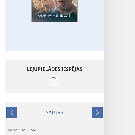
LEJUPIELĀDES IESPĒJAS
Publikāciju
lejupielādes
iespējas
SARGTORNIS
SATURS
Vai
Iepriekšējais
Nākamais
ar
nāvi
NUMURA TĒMA
viss