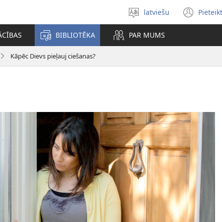
latviešu
Pieteik
Izvēlieties
(op
valodu
new
ĀCĪBAS
BIBLIOTĒKA
PAR MUMS
win
Kāpēc Dievs pieļauj ciešanas?