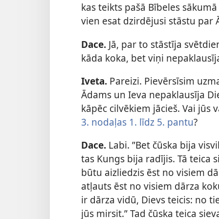
kas teikts pašā Bībeles sākumā
vien esat dzirdējusi stāstu par
Dace.
Jā, par to stāstīja svētdi
kāda koka, bet viņi nepaklausīj
Iveta.
Pareizi. Pievērsīsim uzma
Ādams un Ieva nepaklausīja Diev
kāpēc cilvēkiem jācieš. Vai jūs 
3. nodaļas 1. līdz 5. pantu
?
Dace.
Labi. ”Bet čūska bija vis
tas Kungs bija radījis. Tā teica
būtu aizliedzis ēst no visiem d
atļauts ēst no visiem dārza kok
ir dārza vidū, Dievs teicis: no t
jūs mirsit.” Tad čūska teica sieva