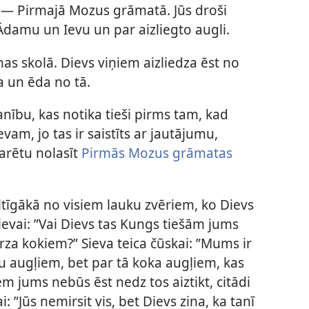
 — Pirmajā Mozus grāmatā. Jūs droši
 Ādamu un Ievu un par aizliegto augli.
enas skolā. Dievs viņiem aizliedza ēst no
a un ēda no tā.
nību, kas notika tieši pirms tam, kad
am, jo tas ir saistīts ar jautājumu,
varētu nolasīt
Pirmās Mozus grāmatas
viltīgākā no visiem lauku zvēriem, ko Dievs
 sievai: ”Vai Dievs tas Kungs tiešām jums
ārza kokiem?” Sieva teica čūskai: ”Mums ir
u augļiem, bet par tā koka augļiem, kas
iem jums nebūs ēst nedz tos aiztikt, citādi
i: ”Jūs nemirsit vis, bet Dievs zina, ka tanī