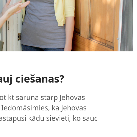
auj ciešanas?
notikt saruna starp Jehovas
u. Iedomāsimies, ka Jehovas
sastapusi kādu sievieti, ko sauc