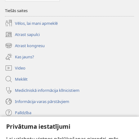
Tiešās saites
Vēlos, lai mani apmeklē
Atrast sapulci
(opens
new
Atrast kongresu
(opens
window)
new
Kas jauns?
window)
Video
Meklēt
Medicīniskā informācija klīnicistiem
Informācija varas pārstāvjiem
Palīdzība
Privātuma iestatījumi
Ziedojumi
(opens
new