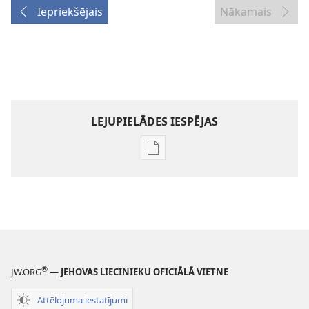
Iepriekšējais
Nākamais
LEJUPIELĀDES IESPĒJAS
Publikāciju
lejupielādes
iespējas
SARGTORNIS
(IZDEVUMS
STUDĒŠANAI)
15. decembris
®
2000
JW.ORG
— JEHOVAS LIECINIEKU OFICIĀLĀ VIETNE
Attēlojuma iestatījumi