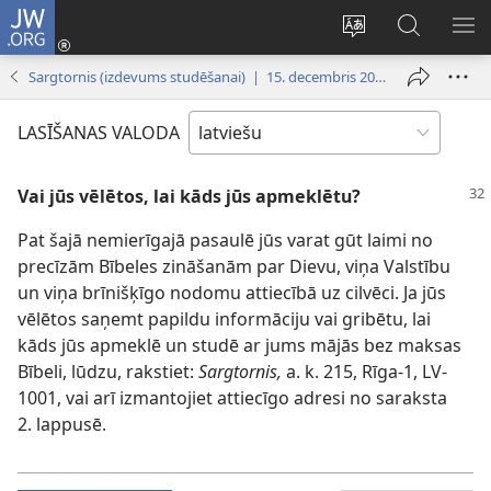
JW.ORG
Pieteikties
(opens
Mainīt
Meklēt
PA
new
vietnes
vietnē
IZV
Sargtornis (izdevums studēšanai) | 15. decembris 2000
window)
valodu
JW.ORG
LASĪŠANAS VALODA
Vai jūs vēlētos, lai kāds jūs apmeklētu?
Pat šajā nemierīgajā pasaulē jūs varat gūt laimi no
precīzām Bībeles zināšanām par Dievu, viņa Valstību
un viņa brīnišķīgo nodomu attiecībā uz cilvēci. Ja jūs
vēlētos saņemt papildu informāciju vai gribētu, lai
kāds jūs apmeklē un studē ar jums mājās bez maksas
Bībeli, lūdzu, rakstiet:
Sargtornis,
a. k. 215, Rīga-1, LV-
1001, vai arī izmantojiet attiecīgo adresi no saraksta
2. lappusē.