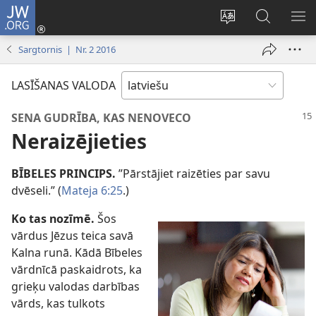
JW.ORG
Pieteikties
(opens
Mainīt
Meklēt
PA
new
vietnes
vietnē
IZV
Sargtornis | Nr. 2 2016
window)
valodu
JW.ORG
LASĪŠANAS VALODA
SENA GUDRĪBA, KAS NENOVECO
Neraizējieties
BĪBELES PRINCIPS.
”Pārstājiet raizēties par savu
dvēseli.” (
Mateja 6:25
.)
Ko tas nozīmē.
Šos
vārdus Jēzus teica savā
Kalna runā. Kādā Bībeles
vārdnīcā paskaidrots, ka
grieķu valodas darbības
vārds, kas tulkots