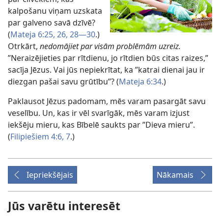
kalpošanu viņam uzskata
par galveno savā dzīvē?
(
Mateja 6:25, 26,
28—30
.)
Otrkārt,
nedomājiet par visām problēmām uzreiz.
”Neraizējieties par rītdienu, jo rītdien būs citas raizes,”
sacīja Jēzus. Vai jūs nepiekrītat, ka ”katrai dienai jau ir
diezgan pašai savu grūtību”? (
Mateja 6:34
.)
Paklausot Jēzus padomam, mēs varam pasargāt savu
veselību. Un, kas ir vēl svarīgāk, mēs varam izjust
iekšēju mieru, kas Bībelē saukts par ”Dieva mieru”.
(
Filipiešiem 4:6, 7
.)
Iepriekšējais
Nākamais
Jūs varētu interesēt