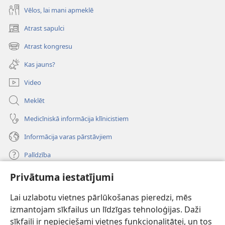
Vēlos, lai mani apmeklē
Atrast sapulci
(opens
new
Atrast kongresu
(opens
window)
new
Kas jauns?
window)
Video
Meklēt
Medicīniskā informācija klīnicistiem
Informācija varas pārstāvjiem
Palīdzība
Privātuma iestatījumi
Ziedojumi
(opens
new
Lai uzlabotu vietnes pārlūkošanas pieredzi, mēs
window)
Sargtorņa TIEŠSAISTES BIBLIOTĒKA
izmantojam sīkfailus un līdzīgas tehnoloģijas. Daži
(opens
sīkfaili ir nepieciešami vietnes funkcionalitātei, un tos
new