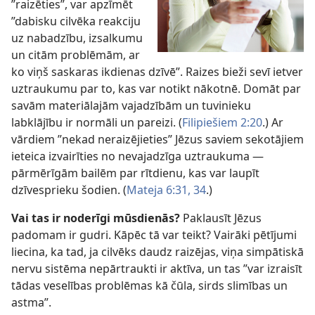
”raizēties”, var apzīmēt
”dabisku cilvēka reakciju
uz nabadzību, izsalkumu
un citām problēmām, ar
ko viņš saskaras ikdienas dzīvē”. Raizes bieži sevī ietver
uztraukumu par to, kas var notikt nākotnē. Domāt par
savām materiālajām vajadzībām un tuvinieku
labklājību ir normāli un pareizi. (
Filipiešiem 2:20
.) Ar
vārdiem ”nekad neraizējieties” Jēzus saviem sekotājiem
ieteica izvairīties no nevajadzīga uztraukuma —
pārmērīgām bailēm par rītdienu, kas var laupīt
dzīvesprieku šodien. (
Mateja 6:31,
34
.)
Vai tas ir noderīgi mūsdienās?
Paklausīt Jēzus
padomam ir gudri. Kāpēc tā var teikt? Vairāki pētījumi
liecina, ka tad, ja cilvēks daudz raizējas, viņa simpātiskā
nervu sistēma nepārtraukti ir aktīva, un tas ”var izraisīt
tādas veselības problēmas kā čūla, sirds slimības un
astma”.