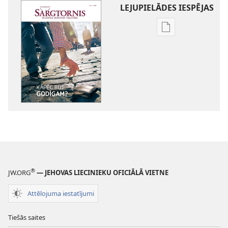
LEJUPIELĀDES IESPĒJAS
Publikāciju
lejupielādes
iespējas
SARGTORNIS
Kāpēc
būt
godīgam?
®
JW.ORG
— JEHOVAS LIECINIEKU OFICIĀLĀ VIETNE
Attēlojuma iestatījumi
Tiešās saites