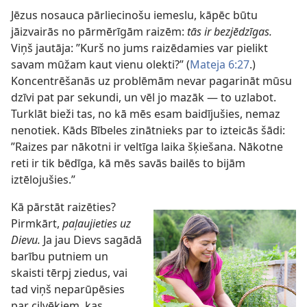
Jēzus nosauca pārliecinošu iemeslu, kāpēc būtu
jāizvairās no pārmērīgām raizēm:
tās ir bezjēdzīgas.
Viņš jautāja: ”Kurš no jums raizēdamies var pielikt
savam mūžam kaut vienu olekti?” (
Mateja 6:27
.)
Koncentrēšanās uz problēmām nevar pagarināt mūsu
dzīvi pat par sekundi, un vēl jo mazāk — to uzlabot.
Turklāt bieži tas, no kā mēs esam baidījušies, nemaz
nenotiek. Kāds Bībeles zinātnieks par to izteicās šādi:
”Raizes par nākotni ir veltīga laika šķiešana. Nākotne
reti ir tik bēdīga, kā mēs savās bailēs to bijām
iztēlojušies.”
Kā pārstāt raizēties?
Pirmkārt,
paļaujieties uz
Dievu.
Ja jau Dievs sagādā
barību putniem un
skaisti tērpj ziedus, vai
tad viņš neparūpēsies
par cilvēkiem, kas