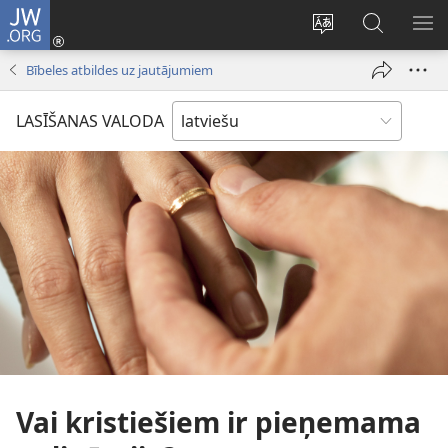
JW.ORG
Pieteikties
(opens
Mainīt
Meklēt
PA
new
vietnes
vietnē
IZV
Bībeles atbildes uz jautājumiem
window)
valodu
JW.ORG
LASĪŠANAS VALODA
Vai kristiešiem ir pieņemama