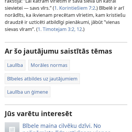
rakstīja: ”Lai katram vīrietim ir sava sieva un katrai
sievietei — savs vīrs.” (
1. Korintiešiem 7:2
.) Bībelē ir arī
norādīts, ka ikvienam precētam vīrietim, kam kristiešu
draudzē ir uzticēti atbildīgi pienākumi, jābūt ”vienas
sievas vīram”. (
1. Timotejam 3:2,
12
.)
Ar šo jautājumu saistītās tēmas
Laulība
Morāles normas
Bībeles atbildes uz jautājumiem
Laulība un ģimene
Jūs varētu interesēt
Bībele maina cilvēku dzīvi. No