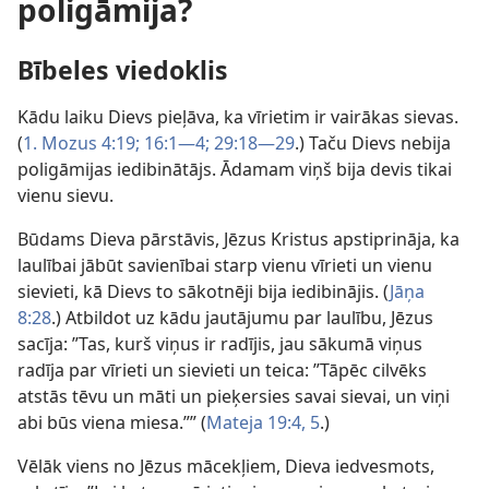
poligāmija?
Bībeles viedoklis
Kādu laiku Dievs pieļāva, ka vīrietim ir vairākas sievas.
(
1. Mozus 4:19;
16:1—4;
29:18—29
.) Taču Dievs nebija
poligāmijas iedibinātājs. Ādamam viņš bija devis tikai
vienu sievu.
Būdams Dieva pārstāvis, Jēzus Kristus apstiprināja, ka
laulībai jābūt savienībai starp vienu vīrieti un vienu
sievieti, kā Dievs to sākotnēji bija iedibinājis. (
Jāņa
8:28
.) Atbildot uz kādu jautājumu par laulību, Jēzus
sacīja: ”Tas, kurš viņus ir radījis, jau sākumā viņus
radīja par vīrieti un sievieti un teica: ”Tāpēc cilvēks
atstās tēvu un māti un pieķersies savai sievai, un viņi
abi būs viena miesa.”” (
Mateja 19:4, 5
.)
Vēlāk viens no Jēzus mācekļiem, Dieva iedvesmots,