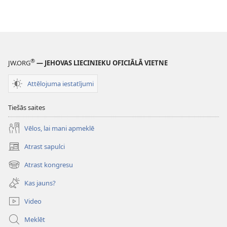
®
JW.ORG
— JEHOVAS LIECINIEKU OFICIĀLĀ VIETNE
Attēlojuma iestatījumi
Tiešās saites
Vēlos, lai mani apmeklē
Atrast sapulci
(opens
new
Atrast kongresu
(opens
window)
new
Kas jauns?
window)
Video
Meklēt