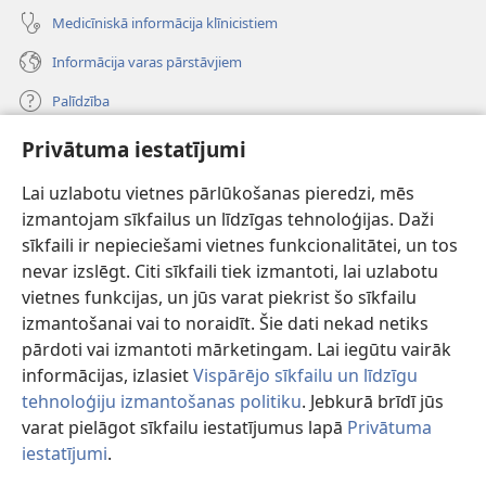
Medicīniskā informācija klīnicistiem
Informācija varas pārstāvjiem
Palīdzība
Privātuma iestatījumi
Ziedojumi
(opens
new
Lai uzlabotu vietnes pārlūkošanas pieredzi, mēs
window)
Sargtorņa TIEŠSAISTES BIBLIOTĒKA
izmantojam sīkfailus un līdzīgas tehnoloģijas. Daži
(opens
sīkfaili ir nepieciešami vietnes funkcionalitātei, un tos
new
®
JW Hub
window)
nevar izslēgt. Citi sīkfaili tiek izmantoti, lai uzlabotu
(opens
new
vietnes funkcijas, un jūs varat piekrist šo sīkfailu
®
JW Library
window)
izmantošanai vai to noraidīt. Šie dati nekad netiks
pārdoti vai izmantoti mārketingam. Lai iegūtu vairāk
informācijas, izlasiet
Vispārējo sīkfailu un līdzīgu
tehnoloģiju izmantošanas politiku
. Jebkurā brīdī jūs
Copyright
© 2026 Watch Tower Bible and Tract Society of Pennsylvania.
varat pielāgot sīkfailu iestatījumus lapā
Privātuma
LIETOŠANAS NOTEIKUMI
|
PRIVĀTUMA POLITIKA
|
PRIVĀTUMA
iestatījumi
.
IESTATĪJUMI