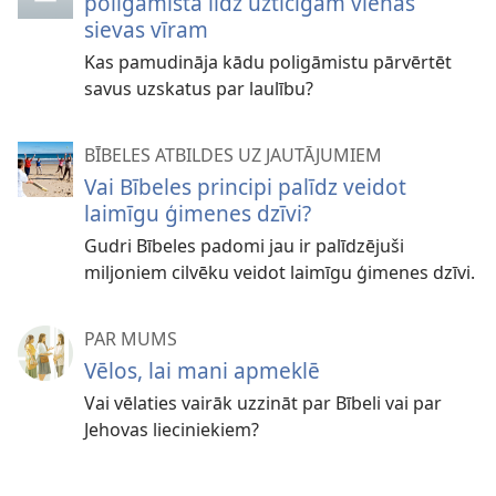
poligāmista līdz uzticīgam vienas
sievas vīram
Kas pamudināja kādu poligāmistu pārvērtēt
savus uzskatus par laulību?
BĪBELES ATBILDES UZ JAUTĀJUMIEM
Vai Bībeles principi palīdz veidot
laimīgu ģimenes dzīvi?
Gudri Bībeles padomi jau ir palīdzējuši
miljoniem cilvēku veidot laimīgu ģimenes dzīvi.
PAR MUMS
Vēlos, lai mani apmeklē
Vai vēlaties vairāk uzzināt par Bībeli vai par
Jehovas lieciniekiem?