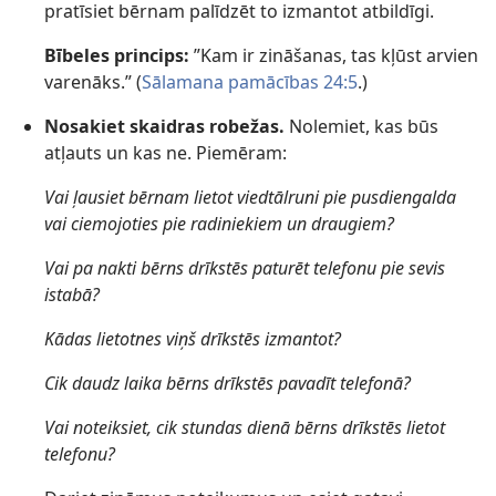
pratīsiet bērnam palīdzēt to izmantot atbildīgi.
Bībeles princips:
”Kam ir zināšanas, tas kļūst arvien
varenāks.” (
Sālamana pamācības 24:5
.)
Nosakiet skaidras robežas.
Nolemiet, kas būs
atļauts un kas ne. Piemēram:
Vai ļausiet bērnam lietot viedtālruni pie pusdiengalda
vai ciemojoties pie radiniekiem un draugiem?
Vai pa nakti bērns drīkstēs paturēt telefonu pie sevis
istabā?
Kādas lietotnes viņš drīkstēs izmantot?
Cik daudz laika bērns drīkstēs pavadīt telefonā?
Vai noteiksiet, cik stundas dienā bērns drīkstēs lietot
telefonu?