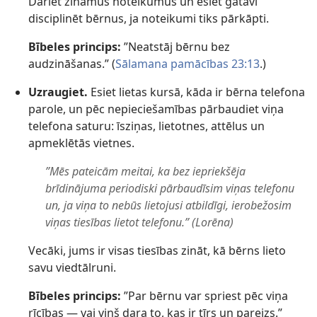
Dariet zināmus noteikumus un esiet gatavi
disciplinēt bērnus, ja noteikumi tiks pārkāpti.
Bībeles princips:
”Neatstāj bērnu bez
audzināšanas.” (
Sālamana pamācības 23:13
.)
Uzraugiet.
Esiet lietas kursā, kāda ir bērna telefona
parole, un pēc nepieciešamības pārbaudiet viņa
telefona saturu: īsziņas, lietotnes, attēlus un
apmeklētās vietnes.
”Mēs pateicām meitai, ka bez iepriekšēja
brīdinājuma periodiski pārbaudīsim viņas telefonu
un, ja viņa to nebūs lietojusi atbildīgi, ierobežosim
viņas tiesības lietot telefonu.” (Lorēna)
Vecāki, jums ir visas tiesības zināt, kā bērns lieto
savu viedtālruni.
Bībeles princips:
”Par bērnu var spriest pēc viņa
rīcības — vai viņš dara to, kas ir tīrs un pareizs.”