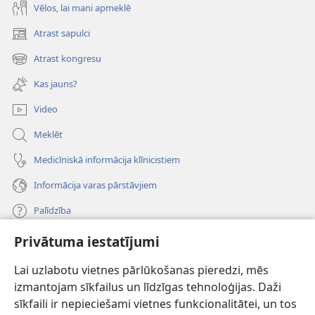
Vēlos, lai mani apmeklē
Atrast sapulci
(opens
new
Atrast kongresu
(opens
window)
new
Kas jauns?
window)
Video
Meklēt
Medicīniskā informācija klīnicistiem
Informācija varas pārstāvjiem
Palīdzība
Privātuma iestatījumi
Ziedojumi
(opens
new
Lai uzlabotu vietnes pārlūkošanas pieredzi, mēs
window)
Sargtorņa TIEŠSAISTES BIBLIOTĒKA
izmantojam sīkfailus un līdzīgas tehnoloģijas. Daži
(opens
sīkfaili ir nepieciešami vietnes funkcionalitātei, un tos
new
®