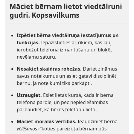
Māciet bērnam lietot viedtālruni
gudri. Kopsavilkums
Izpētiet bērna viedtālruņa iestatījumus un
funkcijas.
Iepazīstieties ar rīkiem, kas ļauj
ierobežot telefona izmantošanu un bloķēt
nevēlamu saturu.
Nosakiet skaidras robežas.
Dariet zināmus
savus noteikumus un esiet gatavi disciplinēt
bērnu, ja noteikumi tiks pārkāpti.
Uzraugiet.
Esiet lietas kursā, kāda ir bērna
telefona parole, un pēc nepieciešamības
pārbaudiet, kā bērns telefonu lieto.
Māciet morālās vērtības.
Ieaudziniet bērnā
vēlēšanos
rīkoties pareizi. Ja bērnam būs