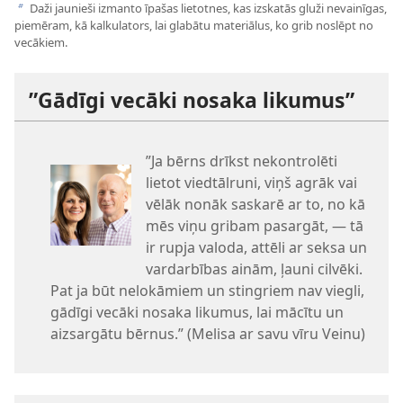
Daži jaunieši izmanto īpašas lietotnes, kas izskatās gluži nevainīgas,
b
piemēram, kā kalkulators, lai glabātu materiālus, ko grib noslēpt no
vecākiem.
”Gādīgi vecāki nosaka likumus”
”Ja bērns drīkst nekontrolēti
lietot viedtālruni, viņš agrāk vai
vēlāk nonāk saskarē ar to, no kā
mēs viņu gribam pasargāt, — tā
ir rupja valoda, attēli ar seksa un
vardarbības ainām, ļauni cilvēki.
Pat ja būt nelokāmiem un stingriem nav viegli,
gādīgi vecāki nosaka likumus, lai mācītu un
aizsargātu bērnus.” (Melisa ar savu vīru Veinu)