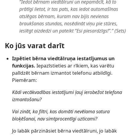
”Iedot bērnam viedtālruni un nepamācīt, kā to
prātīgi lietot, ir tas pats, kas iedot automašīnas
atslēgas bērnam, kuram nav bijis nevienas
braukšanas stundas, nosēdināt viņu pie stūres,
ieslēgt aizdedzi un pateikt ”Esi piesardzīgs!”.” (Sets)
Ko jūs varat darīt
Izpētiet bērna viedtālruņa iestatījumus un
funkcijas.
Iepazīstieties ar rīkiem, kas varētu
palīdzēt bērnam izmantot telefonu atbildīgi.
Piemēram:
Kādi vecākvadības iestatījumi ļauj ierobežot telefona
izmantošanu?
Vai zināt, ka filtri, kas domāti nevēlama satura
bloķēšanai, nav simtprocentīgi uzticami?
Jo labāk pārzināsiet bērna viedtālruni, jo labāk