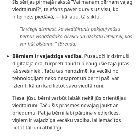
šīs sērijas pirmajā rakstā ”Vai manam bērnam vajag
viedtālruni?”, telefons paver durvis uz visu, ko
internets piedāvā, — kā labu, tā sliktu.
”Ir viegli aizmirst, ka viedtālrunis pakļauj mūsu
bērnus visdažādāko cilvēku un uzskatu ietekmei, kas
var būt bīstama.” (Brenda)
Bērniem ir vajadzīga vadība.
Pusaudži ir dzimuši
digitālajā ērā, turpretī daudzi pieaugušie tajā jūtas
kā svešinieki. Taču tas nenozīmē, ka vecāki no
tehnoloģijām neko nesaprot un bērni paši var
izlemt, kā un kad lietot savu viedtālruni.
Tiesa, jūsu bērni varbūt labāk nekā jūs orientējas
viedtālrunī. Taču šīs prasmes nevajag jaukt ar
briedumu. Pat ja bērni labi pārzina viedierīces,
viņiem ir vajadzīga vecāku vadība, lai iemācītos
lietot tālruni atbildīgi.