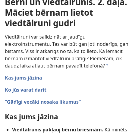
Bērni un viedtālrunis. 2. daļa.
Māciet bērnam lietot
viedtālruni gudri
Viedtālruni var salīdzināt ar jaudīgu
elektroinstrumentu. Tas var būt gan ļoti noderīgs, gan
bīstams. Viss ir atkarīgs no tā, kā to lieto. Kā iemācīt
bērnam izmantot viedtālruni prātīgi? Piemēram, cik
daudz laika atļaut bērnam pavadīt telefonā?
a
Kas jums jāzina
Ko jūs varat darīt
”Gādīgi vecāki nosaka likumus”
Kas jums jāzina
Viedtālrunis pakļauj bērnu briesmām.
Kā minēts