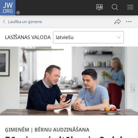
JW.ORG
Pieteikties
(opens
Mainīt
Meklēt
PA
new
vietnes
vietnē
IZV
Laulība un ģimene
window)
valodu
JW.ORG
LASĪŠANAS VALODA
ĢIMENĒM | BĒRNU AUDZINĀŠANA