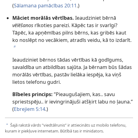
(
Sālamana pamācības 20:11
.)
Māciet morālās vērtības.
Ieaudziniet bērnā
vēlēšanos
rīkoties pareizi. Kāpēc tas ir svarīgi?
Tāpēc, ka apņēmības pilns bērns, kas gribēs kaut
ko noslēpt no vecākiem, atradīs veidu, kā to izdarīt.
b
Ieaudziniet bērnos tādas vērtības kā godīgums,
savaldība un atbildības sajūta. Ja bērnam būs šādas
morālās vērtības, pastāv lielāka iespēja, ka viņš
lietos telefonu gudri.
Bībeles princips:
”Pieaugušajiem, kas.. savu
spriestspēju.. ir ievingrinājuši atšķirt labu no ļauna.”
(
Ebrejiem 5:14
.)
Šajā rakstā vārds ”viedtālrunis” ir attiecināts uz mobilo telefonu,
a
kuram ir piekļuve internetam. Būtībā tas ir minidators.