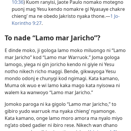
10:36
) Kuom ranyisi, Jaote Paulo nomako motegno
puonj mag Yesu kendo nomakre gi Nyasaye chakre
chieng’ ma ne obedo Jakristo nyaka thone.​—
1 Jo-
Korintho 9:27
.
To nade “Lamo mar Jaricho”?
E dinde moko, ji gologa lamo moko miluongo ni “Lamo
mar Jaricho” kod “Lamo mar Warruok.” Joma gologa
lamogo, yiega ni gin joricho kendo ni giyie ni Yesu
notho nikech richo maggi. Bende, gikwayoga Yesu
mondo odonj e chunygi kod ngimagi. Kata kamano,
Muma ok wuo e wi lamo kaka mago kata nyisowa ni
walem ka wanwoyo “Lamo mar Jaricho.”
Jomoko paroga ni ka gigolo “Lamo mar Jaricho,” to
gibiro yudo warruok ma nyaka chieng’ nyamonge.
Kata kamano, onge lamo moro amora ma nyalo miyo
ng’ato obed gadier ni ibiro rese. Nikech wan dhano