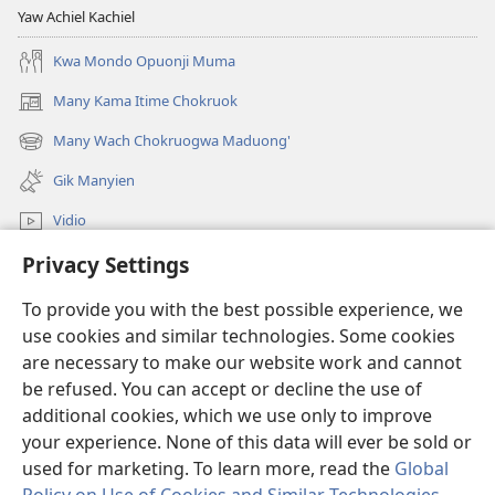
Yaw Achiel Kachiel
Kwa Mondo Opuonji Muma
Many Kama Itime Chokruok
(opens
new
Many Wach Chokruogwa Maduong'
(opens
window)
new
Gik Manyien
window)
Vidio
Privacy Settings
Many Gimoro e JW.ORG
To provide you with the best possible experience, we
Chiwo
(opens
use cookies and similar technologies. Some cookies
new
are necessary to make our website work and cannot
window)
Watchtower ONLINE LIBRARY™
be refused. You can accept or decline the use of
(opens
new
additional cookies, which we use only to improve
®
JW Hub
window)
(opens
your experience. None of this data will ever be sold or
new
used for marketing. To learn more, read the
Global
window)