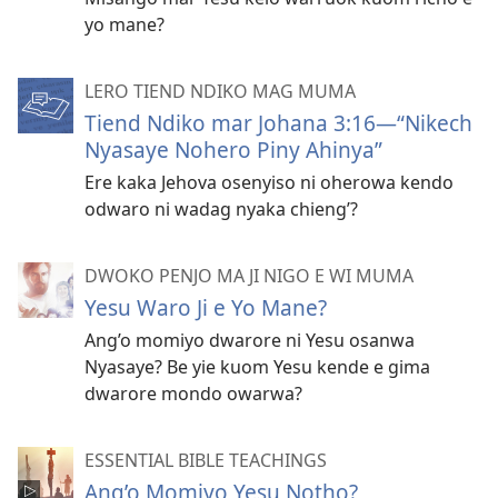
yo mane?
LERO TIEND NDIKO MAG MUMA
Tiend Ndiko mar Johana 3:16—“Nikech
Nyasaye Nohero Piny Ahinya”
Ere kaka Jehova osenyiso ni oherowa kendo
odwaro ni wadag nyaka chieng’?
DWOKO PENJO MA JI NIGO E WI MUMA
Yesu Waro Ji e Yo Mane?
Ang’o momiyo dwarore ni Yesu osanwa
Nyasaye? Be yie kuom Yesu kende e gima
dwarore mondo owarwa?
ESSENTIAL BIBLE TEACHINGS
Ang’o Momiyo Yesu Notho?