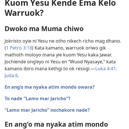
Kuom Yesu Kende Ema Kelo
Warruok?
Dwoko ma Muma chiwo
Jokristo oyie ni Yesu ne otho nikech richo mag dhano.
(
1 Petro 3:18
) Kata kamano, warruok oriwo gik
mathoth moloyo mana yie kuom Yesu kaka Jawar.
Jochiende ong’eyo ni Yesu en “Wuod Nyasaye,” kata
kamano ibiro mana kethgi to ok resogi.​—
Luka 4:41;
Juda 6
.
En ang’o ma nyaka atim mondo owara?
To nade “Lamo mar Jaricho”?
“Lamo mar Jaricho” nochakore nade?
En ang’o ma nyaka atim mondo