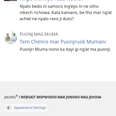
Nyalo bedo ni samoro ing’eyo ni ne otho
nikech richowa. Kata kamano, be tho mar ng’at
achiel ne nyalo reso ji duto?
PUONJ MAG MUMA
Tem Chenro mar Puonjruok Mumani
Puonjri Muma nono ka itayi gi ng’at ma puonji.
®
JW.ORG
/ WEBSAIT MOPWODHI MAR JONENO MAG JEHOVA
Appearance Settings