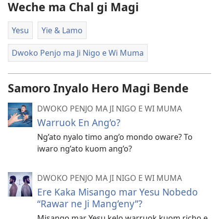
Weche ma Chal gi Magi
Yesu
Yie & Lamo
Dwoko Penjo ma Ji Nigo e Wi Muma
Samoro Inyalo Hero Magi Bende
DWOKO PENJO MA JI NIGO E WI MUMA
Warruok En Ang’o?
Ng’ato nyalo timo ang’o mondo oware? To
iwaro ng’ato kuom ang’o?
DWOKO PENJO MA JI NIGO E WI MUMA
Ere Kaka Misango mar Yesu Nobedo
“Rawar ne Ji Mang’eny”?
Misango mar Yesu kelo warruok kuom richo e