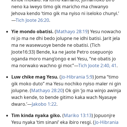
neno ka iweyo timo gik maricho ma chwanyo
Jehova kendo ‘timo gik ma nyiso ni iseloko chunyi.’​
—
Tich Joote 26:20
.
Yie mondo obatisi.
(
Mathayo 28:19
) Yesu nowacho
ni jo ma ne dhi bedo jolupne ne idhi batisi. Jarit jela
ma ne wasewuoye bende ne obatisi. (Tich
Joote16:33) Bende, ka ne jaote Petro osepuonjo
oganda moro mang’ongo e wi Yesu, “ne obatis jo
ma norwako wachno gi mor.”​—
Tich Joote 2:40, 41
.
Luw chike mag Yesu.
(
Jo-Hibrania 5:9
) Joma “timo
gik moko duto” ma Yesu nochiko nyiso maler ni gin
jolupne. (
Mathayo 28:20
) Ok gin ‘jo ma winjo awinja
wach kende, to bende gitimo kaka wach Nyasaye
dwaro.’​—
Jakobo 1:22
.
Tim kinda nyaka giko.
(
Mariko 13:13
) Jopuonjre
Yesu nyaka ‘tim sinani’ eka ibiro resgi. (
Jo-Hibrania