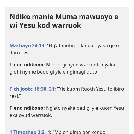
Ndiko manie Muma mawuoyo e
wi Yesu kod warruok
Mathayo 24:13
:
“Ng’at motimo kinda nyaka giko
ibiro resi.”
Tiend ndikono:
Mondo ji oyud warruok, nyaka
gidhi nyime bedo gi yie e ngimagi duto.
Tich Joote 16:30, 31
:
“Yie kuom Ruoth Yesu to ibiro
resi.”
Tiend ndikono:
Ng’ato nyaka bed gi yie kuom Yesu
eka oyud warruok.
1 Timotheo 2:3, 4
:
“Ma en gima ber kendo