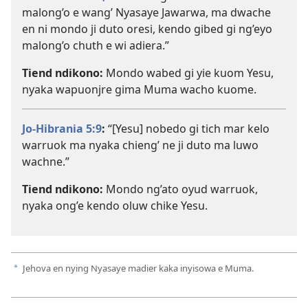
malong’o e wang’ Nyasaye Jawarwa, ma dwache
en ni mondo ji duto oresi, kendo gibed gi ng’eyo
malong’o chuth e wi adiera.”
Tiend ndikono:
Mondo wabed gi yie kuom Yesu,
nyaka wapuonjre gima Muma wacho kuome.
Jo-Hibrania 5:9
:
“[Yesu] nobedo gi tich mar kelo
warruok ma nyaka chieng’ ne ji duto ma luwo
wachne.”
Tiend ndikono:
Mondo ng’ato oyud warruok,
nyaka ong’e kendo oluw chike Yesu.
Jehova en nying Nyasaye madier kaka inyisowa e Muma.
a