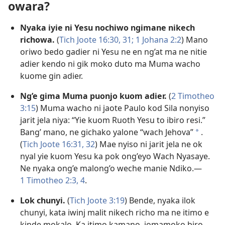
owara?
Nyaka iyie ni Yesu nochiwo ngimane nikech
richowa.
(
Tich Joote 16:30, 31;
1 Johana 2:2
) Mano
oriwo bedo gadier ni Yesu ne en ng’at ma ne nitie
adier kendo ni gik moko duto ma Muma wacho
kuome gin adier.
Ng’e gima Muma puonjo kuom adier.
(
2 Timotheo
3:15
) Muma wacho ni jaote Paulo kod Sila nonyiso
jarit jela niya: “Yie kuom Ruoth Yesu to ibiro resi.”
Bang’ mano, ne gichako yalone “wach Jehova”
.
a
(
Tich Joote 16:31, 32
) Mae nyiso ni jarit jela ne ok
nyal yie kuom Yesu ka pok ong’eyo Wach Nyasaye.
Ne nyaka ong’e malong’o weche manie Ndiko.​—
1 Timotheo 2:3, 4
.
Lok chunyi.
(
Tich Joote 3:19
) Bende, nyaka ilok
chunyi, kata iwinj malit nikech richo ma ne itimo e
kinde mokalo. Ka itimo kamano, jomamoko biro