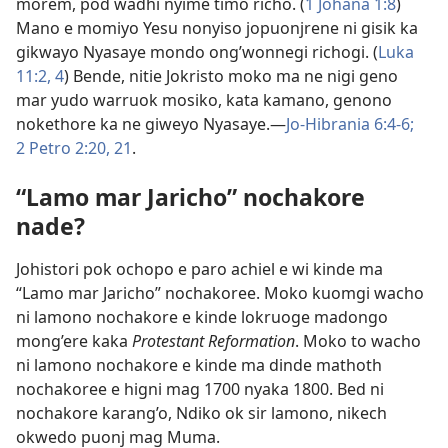
morem, pod wadhi nyime timo richo. (
1 Johana 1:8
)
Mano e momiyo Yesu nonyiso jopuonjrene ni gisik ka
gikwayo Nyasaye mondo ong’wonnegi richogi. (
Luka
11:2,
4
) Bende, nitie Jokristo moko ma ne nigi geno
mar yudo warruok mosiko, kata kamano, genono
nokethore ka ne giweyo Nyasaye.​—
Jo-Hibrania 6:4-6;
2 Petro 2:20, 21
.
“Lamo mar Jaricho” nochakore
nade?
Johistori pok ochopo e paro achiel e wi kinde ma
“Lamo mar Jaricho” nochakoree. Moko kuomgi wacho
ni lamono nochakore e kinde lokruoge madongo
mong’ere kaka
Protestant Reformation
. Moko to wacho
ni lamono nochakore e kinde ma dinde mathoth
nochakoree e higni mag 1700 nyaka 1800. Bed ni
nochakore karang’o, Ndiko ok sir lamono, nikech
okwedo puonj mag Muma.