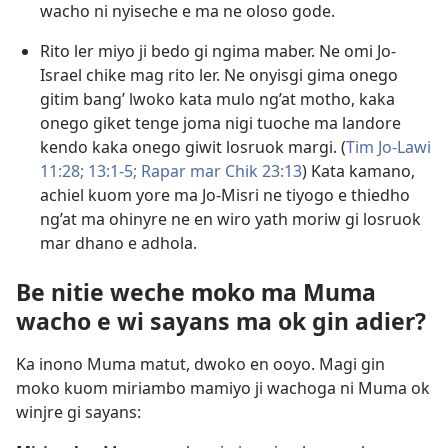
wacho ni nyiseche e ma ne oloso gode.
Rito ler miyo ji bedo gi ngima maber. Ne omi Jo-
Israel
chike
mag rito ler. Ne onyisgi gima onego
gitim bang’ lwoko kata mulo ng’at motho, kaka
onego giket tenge joma nigi tuoche ma landore
kendo kaka onego giwit losruok margi. (
Tim Jo-Lawi
11:28;
13:1-5;
Rapar mar Chik 23:13
) Kata kamano,
achiel kuom yore ma Jo-Misri ne tiyogo e thiedho
ng’at ma ohinyre ne en wiro yath moriw gi losruok
mar dhano e adhola.
Be nitie weche moko ma Muma
wacho e wi sayans ma ok gin adier?
Ka inono Muma matut, dwoko en ooyo. Magi gin
moko kuom miriambo mamiyo ji wachoga ni Muma ok
winjre gi sayans: