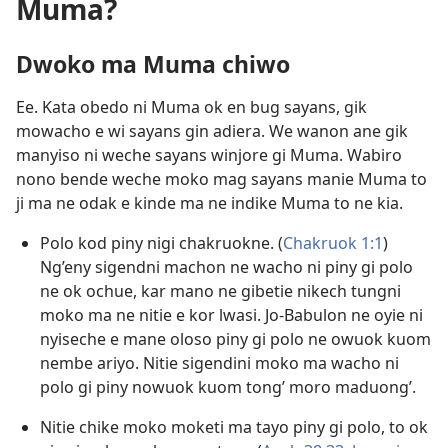
Muma?
Dwoko ma Muma chiwo
Ee. Kata obedo ni Muma ok en bug sayans, gik
mowacho e wi sayans gin adiera. We wanon ane gik
manyiso ni weche sayans winjore gi Muma. Wabiro
nono bende weche moko mag sayans manie Muma to
ji ma ne odak e kinde ma ne indike Muma to ne kia.
Polo kod piny nigi chakruokne. (
Chakruok 1:1
)
Ng’eny sigendni machon ne wacho ni piny gi polo
ne ok ochue, kar mano ne gibetie nikech tungni
moko ma ne nitie e kor lwasi. Jo-Babulon ne oyie ni
nyiseche e mane oloso piny gi polo ne owuok kuom
nembe ariyo. Nitie sigendini moko ma wacho ni
polo gi piny nowuok kuom tong’ moro maduong’.
Nitie chike moko moketi ma tayo piny gi polo, to ok