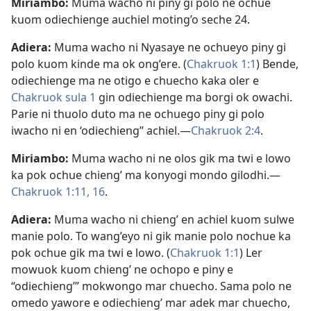
Miriambo:
Muma wacho ni piny gi polo ne ochue
kuom odiechienge auchiel moting’o seche 24.
Adiera:
Muma wacho ni Nyasaye ne ochueyo piny gi
polo kuom kinde ma ok ong’ere. (
Chakruok 1:1
) Bende,
odiechienge ma ne otigo e chuecho kaka oler e
Chakruok sula 1
gin odiechienge ma borgi ok owachi.
Parie ni thuolo duto ma ne ochuego piny gi polo
iwacho ni en ‘odiechieng’’ achiel.​—
Chakruok 2:4
.
Miriambo:
Muma wacho ni ne olos gik ma twi e lowo
ka pok ochue chieng’ ma konyogi mondo gilodhi.​—
Chakruok 1:11,
16
.
Adiera:
Muma wacho ni chieng’ en achiel kuom sulwe
manie polo. To wang’eyo ni gik manie polo nochue ka
pok ochue gik ma twi e lowo. (
Chakruok 1:1
) Ler
mowuok kuom chieng’ ne ochopo e piny e
“odiechieng’” mokwongo mar chuecho. Sama polo ne
omedo yawore e odiechieng’ mar adek mar chuecho,