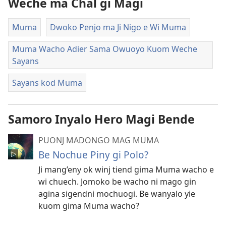
Weche ma Chal gi Magi
Muma
Dwoko Penjo ma Ji Nigo e Wi Muma
Muma Wacho Adier Sama Owuoyo Kuom Weche
Sayans
Sayans kod Muma
Samoro Inyalo Hero Magi Bende
PUONJ MADONGO MAG MUMA
Be Nochue Piny gi Polo?
Ji mang’eny ok winj tiend gima Muma wacho e
wi chuech. Jomoko be wacho ni mago gin
agina sigendni mochuogi. Be wanyalo yie
kuom gima Muma wacho?