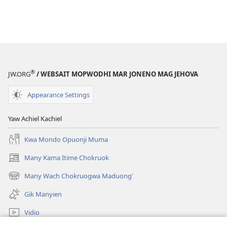
®
JW.ORG
/ WEBSAIT MOPWODHI MAR JONENO MAG JEHOVA
Appearance Settings
Yaw Achiel Kachiel
Kwa Mondo Opuonji Muma
Many Kama Itime Chokruok
(opens
new
Many Wach Chokruogwa Maduong'
(opens
window)
new
Gik Manyien
window)
Vidio