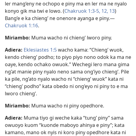
ler mang’eny ne ochopo e piny ma en ler ma ne nyalo
konyo gik ma twi e lowo. (
Chakruok 1:3-5,
12, 13
)
Bang’e e ka chieng’ ne onenore ayanga e piny.​—
Chakruok 1:16
.
Miriambo:
Muma wacho ni chieng’ lworo piny.
Adiera:
Eklesiastes 1:5
wacho kama: “Chieng’ wuok,
kendo chieng’ podho; to piyo piyo nono odok ka ma ne
oaye, kendo ochako owuok.” Wechegi lero mana gima
ng’at manie piny nyalo neno sama ong’iyo chieng’. Pile
ka pile, ng’ato nyalo wacho ni “chieng’ wuok” kata ni
“chieng’ podho” kata obedo ni ong’eyo ni piny to e ma
lworo chieng’.
Miriambo:
Muma wacho ni piny opedhore.
Adiera:
Muma tiyo gi weche kaka “tung’ piny” sama
owuoyo kuom “kuonde maboyo ahinya e piny”; kata
kamano, mano ok nyis ni koro piny opedhore kata ni