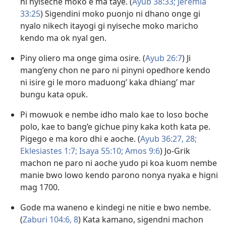
ni nyiseche moko e ma taye. (
Ayub 38:33;
Jeremia
33:25
) Sigendini moko puonjo ni dhano onge gi
nyalo nikech itayogi gi nyiseche moko maricho
kendo ma ok nyal gen.
Piny oliero ma onge gima osire. (
Ayub 26:7
) Ji
mang’eny chon ne paro ni pinyni opedhore kendo
ni isire gi le moro maduong’ kaka dhiang’ mar
bungu kata opuk.
Pi mowuok e nembe idho malo kae to loso boche
polo, kae to bang’e gichue piny kaka koth kata pe.
Pigego e ma koro dhi e aoche. (
Ayub 36:27, 28;
Eklesiastes 1:7;
Isaya 55:10;
Amos 9:6
) Jo-Grik
machon ne paro ni aoche yudo pi koa kuom nembe
manie bwo lowo kendo parono nonya nyaka e higni
mag 1700.
Gode ma waneno e kindegi ne nitie e bwo nembe.
(
Zaburi 104:6,
8
) Kata kamano, sigendni machon