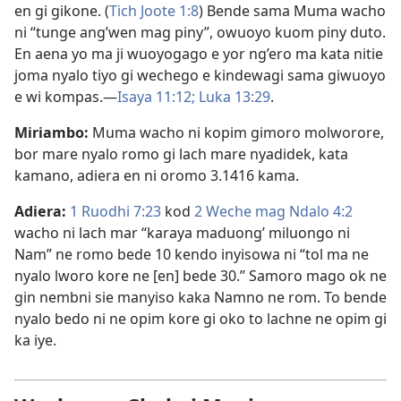
en gi gikone. (
Tich Joote 1:8
) Bende sama Muma wacho
ni “tunge ang’wen mag piny”, owuoyo kuom piny duto.
En aena yo ma ji wuoyogago e yor ng’ero ma kata nitie
joma nyalo tiyo gi wechego e kindewagi sama giwuoyo
e wi kompas.​—
Isaya 11:12;
Luka 13:29
.
Miriambo:
Muma wacho ni kopim gimoro molworore,
bor mare nyalo romo gi lach mare nyadidek, kata
kamano, adiera en ni oromo 3.1416 kama.
Adiera:
1 Ruodhi 7:23
kod
2 Weche mag Ndalo 4:2
wacho ni lach mar “karaya maduong’ miluongo ni
Nam” ne romo bede 10 kendo inyisowa ni “tol ma ne
nyalo lworo kore ne [en] bede 30.” Samoro mago ok ne
gin nembni sie manyiso kaka Namno ne rom. To bende
nyalo bedo ni ne opim kore gi oko to lachne ne opim gi
ka iye.