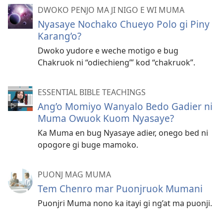
DWOKO PENJO MA JI NIGO E WI MUMA
Nyasaye Nochako Chueyo Polo gi Piny
Karang’o?
Dwoko yudore e weche motigo e bug
Chakruok ni “odiechieng’” kod “chakruok”.
ESSENTIAL BIBLE TEACHINGS
Ang’o Momiyo Wanyalo Bedo Gadier ni
Muma Owuok Kuom Nyasaye?
Ka Muma en bug Nyasaye adier, onego bed ni
opogore gi buge mamoko.
PUONJ MAG MUMA
Tem Chenro mar Puonjruok Mumani
Puonjri Muma nono ka itayi gi ng’at ma puonji.