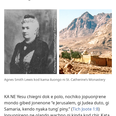
Agnes Smith Lewis kod kama iluongo ni St. Catherine’s Monastery
KA NE Yesu chiegni dok e polo, nochiko jopuonjrene
mondo gibed jonenone “e Jerusalem, gi Judea duto, gi
Samaria, kendo nyaka tung’ piny.” (
Tich Joote 1:8
)
Jopuonjrego ne olando wachno gi kinda kod chir. Kata