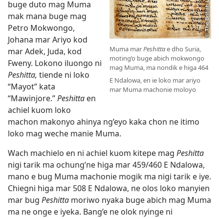
buge duto mag Muma
mak mana buge mag
Petro Mokwongo,
Johana mar Ariyo kod
Muma mar
Peshitta
e dho Suria,
mar Adek, Juda, kod
moting’o buge abich mokwongo
Fweny. Lokono iluongo ni
mag Muma, ma nondik e higa 464
Peshitta,
tiende ni loko
E Ndalowa, en ie loko mar ariyo
“Mayot” kata
mar Muma machonie moloyo
“Mawinjore.”
Peshitta
en
achiel kuom loko
machon makonyo ahinya ng’eyo kaka chon ne itimo
loko mag weche manie Muma.
Wach machielo en ni achiel kuom kitepe mag
Peshitta
nigi tarik ma ochung’ne higa mar 459/460 E Ndalowa,
mano e bug Muma machonie mogik ma nigi tarik e iye.
Chiegni higa mar 508 E Ndalowa, ne olos loko manyien
mar bug
Peshitta
moriwo nyaka buge abich mag Muma
ma ne onge e iyeka. Bang’e ne olok nyinge ni