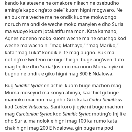
kendo kalatesene ne omakore nikech ne osebudho
aming’a kapok ng’ato oele” kuom higni mogwaro. Ne
en buk ma weche ma ne ondik kuome mokwongo
noruch ma ondikie weche moko manyien e dho Suria
ma wuoyo kuom jotakatifu ma mon. Kata kamano,
Agnes noneno moko kuom weche ma ne oruchgo kod
weche ma wacho ni “mag Mathayo,” “mag Mariko,”
kata “mag Luka” kondik e ite mag bugno. Buk ma
noting’o e lweteno ne nigi chiegni buge ang’wen duto
mag Injili e dho Suria! Josomo ma nono Muma oyie ni
bugno ne ondik e giko higni mag 300 E Ndalowa.
Bug
Sinaitic Syriac
en achiel kuom buge machon mag
Muma moseyud ma konyo ahinya, kaachiel gi buge
mamoko machon mag dho Grik kaka
Codex Sinaiticus
kod
Codex Vaticanus.
Sani koro ji oyie ni buge machon
mag
Curetonian Syriac
kod
Sinaitic Syriac
moting’o Injili e
dho Suria, ma nolok e higni mag 100 ka rumo kata
chak higni mag 200 E Ndalowa, gin buge ma pod