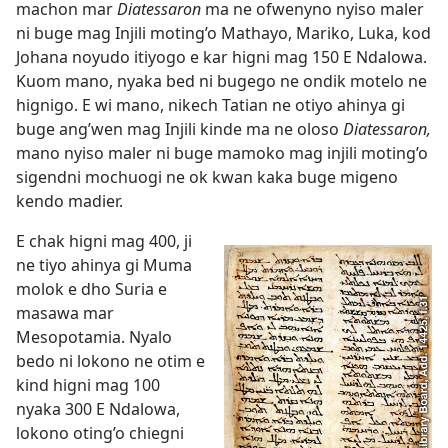
machon mar
Diatessaron
ma ne ofwenyno nyiso maler
ni buge mag Injili moting’o Mathayo, Mariko, Luka, kod
Johana noyudo itiyogo e kar higni mag 150 E Ndalowa.
Kuom mano, nyaka bed ni bugego ne ondik motelo ne
hignigo. E wi mano, nikech Tatian ne otiyo ahinya gi
buge ang’wen mag Injili kinde ma ne oloso
Diatessaron,
mano nyiso maler ni buge mamoko mag injili moting’o
sigendni mochuogi ne ok kwan kaka buge migeno
kendo madier.
E chak higni mag 400, ji
ne tiyo ahinya gi Muma
molok e dho Suria e
masawa mar
Mesopotamia. Nyalo
bedo ni lokono ne otim e
kind higni mag 100
nyaka 300 E Ndalowa,
lokono oting’o chiegni