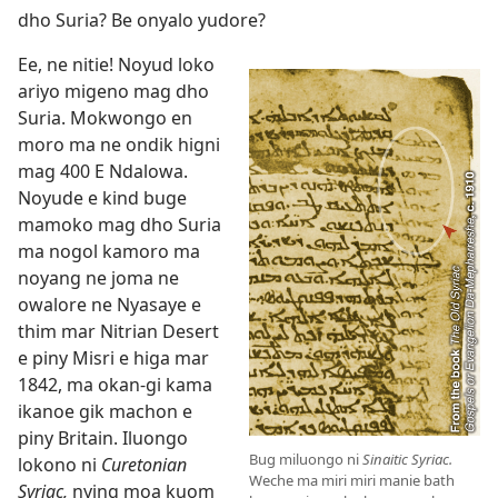
dho Suria? Be onyalo yudore?
Ee, ne nitie! Noyud loko
ariyo migeno mag dho
Suria. Mokwongo en
moro ma ne ondik higni
mag 400 E Ndalowa.
Noyude e kind buge
mamoko mag dho Suria
ma nogol kamoro ma
noyang ne joma ne
owalore ne Nyasaye e
thim mar Nitrian Desert
e piny Misri e higa mar
1842, ma okan-gi kama
ikanoe gik machon e
piny Britain. Iluongo
Bug miluongo ni
Sinaitic Syriac.
lokono ni
Curetonian
Weche ma miri miri manie bath
Syriac,
nying moa kuom