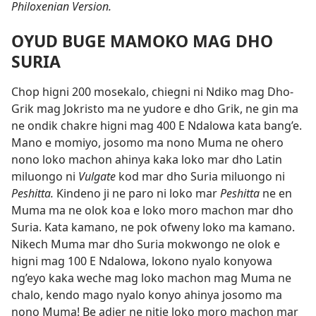
Philoxenian Version.
OYUD BUGE MAMOKO MAG DHO
SURIA
Chop higni 200 mosekalo, chiegni ni Ndiko mag Dho-
Grik mag Jokristo ma ne yudore e dho Grik, ne gin ma
ne ondik chakre higni mag 400 E Ndalowa kata bang’e.
Mano e momiyo, josomo ma nono Muma ne ohero
nono loko machon ahinya kaka loko mar dho Latin
miluongo ni
Vulgate
kod mar dho Suria miluongo ni
Peshitta.
Kindeno ji ne paro ni loko mar
Peshitta
ne en
Muma ma ne olok koa e loko moro machon mar dho
Suria. Kata kamano, ne pok ofweny loko ma kamano.
Nikech Muma mar dho Suria mokwongo ne olok e
higni mag 100 E Ndalowa, lokono nyalo konyowa
ng’eyo kaka weche mag loko machon mag Muma ne
chalo, kendo mago nyalo konyo ahinya josomo ma
nono Muma! Be adier ne nitie loko moro machon mar