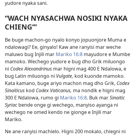
yudore nyaka sani.
“WACH NYASACHWA NOSIKI NYAKA
CHIENG’”
Be buge machon-go nyalo konyo jopuonjore Muma e
ndalowagi? Ee, ginyalo! Kaw ane ranyisi mar weche
maluwo bug Injili mar
Mariko 16:8
mayudore e Mumbe
mamoko. Wechego yudore e bug dho Grik miluongo
ni
Codex Alexandrinus
mar higni mag 400 E Ndalowa, e
bug Latin miluongo ni
Vulgate,
kod kuonde mamoko.
Kata kamano, buge ariyo machon mag dho Grik,
Codex
Sinaiticus
kod
Codex Vaticanus,
ma nondik e higni mag
300 E Ndalowa, rumo gi
Mariko 16:8
. Buk mar
Sinaitic
Syriac
bende onge gi wechego, manyiso ayanga ni
wechego ne omed kendo ne gionge e Injili mar
Mariko.
Ne ane ranyisi machielo. Higni 200 mokalo, chiegni ni