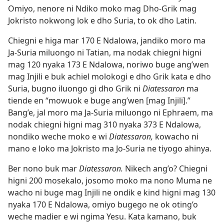
Omiyo, nenore ni Ndiko moko mag Dho-Grik mag
Jokristo nokwong lok e dho Suria, to ok dho Latin.
Chiegni e higa mar 170 E Ndalowa, jandiko moro ma
Ja-Suria miluongo ni Tatian, ma nodak chiegni higni
mag 120 nyaka 173 E Ndalowa, noriwo buge ang’wen
mag Injili e buk achiel molokogi e dho Grik kata e dho
Suria, bugno iluongo gi dho Grik ni
Diatessaron
ma
tiende en “mowuok e buge ang’wen [mag Injili].”
Bang’e, jal moro ma Ja-Suria miluongo ni Ephraem, ma
nodak chiegni higni mag 310 nyaka 373 E Ndalowa,
nondiko weche moko e wi
Diatessaron,
kowacho ni
mano e loko ma Jokristo ma Jo-Suria ne tiyogo ahinya.
Ber nono buk mar
Diatessaron.
Nikech ang’o? Chiegni
higni 200 mosekalo, josomo moko ma nono Muma ne
wacho ni buge mag Injili ne ondik e kind higni mag 130
nyaka 170 E Ndalowa, omiyo bugego ne ok oting’o
weche madier e wi ngima Yesu. Kata kamano, buk