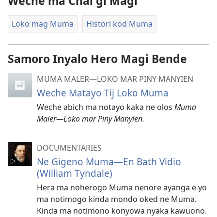
Weche ma Chal gi Magi
Loko mag Muma
Histori kod Muma
Samoro Inyalo Hero Magi Bende
MUMA MALER—LOKO MAR PINY MANYIEN
Weche Matayo Tij Loko Muma
Weche abich ma notayo kaka ne olos
Muma
Maler—Loko mar Piny Manyien.
DOCUMENTARIES
Ne Gigeno Muma—En Bath Vidio
(William Tyndale)
Hera ma noherogo Muma nenore ayanga e yo
ma notimogo kinda mondo oked ne Muma.
Kinda ma notimono konyowa nyaka kawuono.