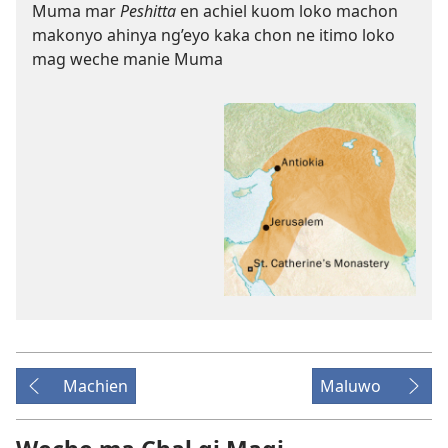
Muma mar
Peshitta
en achiel kuom loko machon
makonyo ahinya ng’eyo kaka chon ne itimo loko
mag weche manie Muma
Machien
Maluwo