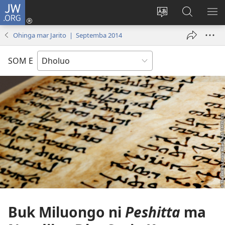
JW.ORG
Donj
(opens
Lok
Many
NY
new
dhok
Gimoro
ME
Ohinga mar Jarito | Septemba 2014
window)
mar
e
websait
JW.ORG
SOM E
Buk Miluongo ni
Peshitta
ma