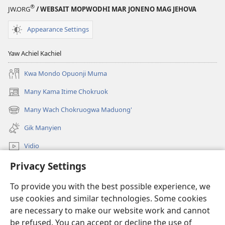
Biro
®
JW.ORG
/ WEBSAIT MOPWODHI MAR JONENO MAG JEHOVA
Ketho
Pinyni
Appearance Settings
ma
Ok
Yaw Achiel Kachiel
Nyal
Kwa Mondo Opuonji Muma
Lose
Kendo?
Many Kama Itime Chokruok
(opens
new
Many Wach Chokruogwa Maduong'
(opens
window)
new
Gik Manyien
window)
Vidio
Privacy Settings
Many Gimoro e JW.ORG
To provide you with the best possible experience, we
Chiwo
(opens
use cookies and similar technologies. Some cookies
new
are necessary to make our website work and cannot
window)
Watchtower ONLINE LIBRARY™
be refused. You can accept or decline the use of
(opens