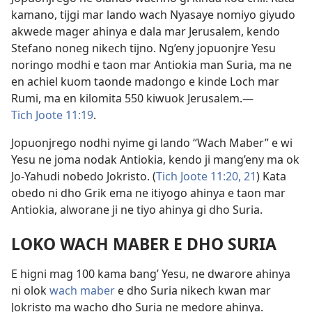
kamano, tijgi mar lando wach Nyasaye nomiyo giyudo
akwede mager ahinya e dala mar Jerusalem, kendo
Stefano noneg nikech tijno. Ng’eny jopuonjre Yesu
noringo modhi e taon mar Antiokia man Suria, ma ne
en achiel kuom taonde madongo e kinde Loch mar
Rumi, ma en kilomita 550 kiwuok Jerusalem.—
Tich Joote 11:19
.
Jopuonjrego nodhi nyime gi lando “Wach Maber” e wi
Yesu ne joma nodak Antiokia, kendo ji mang’eny ma ok
Jo-Yahudi nobedo Jokristo. (
Tich Joote 11:20, 21
) Kata
obedo ni dho Grik ema ne itiyogo ahinya e taon mar
Antiokia, alworane ji ne tiyo ahinya gi dho Suria.
LOKO WACH MABER E DHO SURIA
E higni mag 100 kama bang’ Yesu, ne dwarore ahinya
ni olok
wach maber
e dho Suria nikech kwan mar
Jokristo ma wacho dho Suria ne medore ahinya.