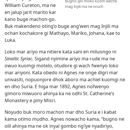
bugno gin moko kuom weche
William Cureton, ma ne
mag Injili ma ne oruch
en jalup jarit marito kar
kano buge machon-go.
Buk makendeno oting’o buge ang’wen mag Injili ma
ochan kochakore gi Mathayo, Mariko, Johana, kae to
Luka.
Loko mar ariyo ma nitiere kata sani en miluongo ni
Sinaitic Syriac.
Sigand nyimine ariyo ma rude ma ne
owuo kuomgi motelo, otudore gi wach fwenyo loko
mar ariyoni. Kata obedo ni Agnes ne onge
digri mar
univasiti, nopuonjore dhok aboro ma achiel kuomgi ne
en dho Suria. E higa mar 1892, Agnes nofwenyo
gimoro miwuoro ahinya ka ne odhi St. Catherine’s
Monastery e piny Misri.
Noyudo buk moro machon mar dho Suria e i kabat
kama otimo mudho. Agnes nowacho kama, “bugno ne
olil ahinya ma ne ok inyal gombo ng’iye nyadiriyo,