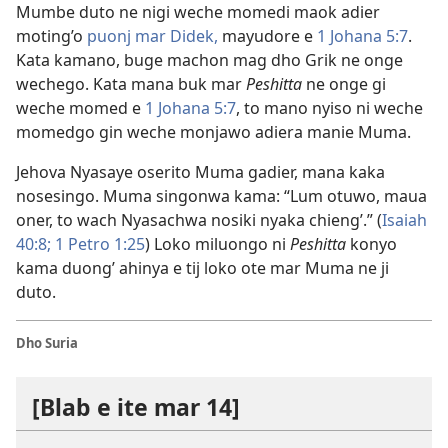
Mumbe duto ne nigi weche momedi maok adier
moting’o
puonj mar Didek,
mayudore e
1 Johana 5:7
.
Kata kamano, buge machon mag dho Grik ne onge
wechego. Kata mana buk mar
Peshitta
ne onge gi
weche momed e
1 Johana 5:7
, to mano nyiso ni weche
momedgo gin weche monjawo adiera manie Muma.
Jehova Nyasaye oserito Muma gadier, mana kaka
nosesingo. Muma singonwa kama: “Lum otuwo, maua
oner, to wach Nyasachwa nosiki nyaka chieng’.” (
Isaiah
40:8;
1 Petro 1:25
) Loko miluongo ni
Peshitta
konyo
kama duong’ ahinya e tij loko ote mar Muma ne ji
duto.
Dho Suria
[Blab e ite mar 14]