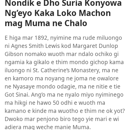
Nondik e Dho Suria Konyowa
Ng’eyo Kaka Loko Machon
mag Muma ne Chalo
E higa mar 1892, nyimine ma rude miluongo
ni Agnes Smith Lewis kod Margaret Dunlop
Gibson nomako wuoth mar ndalo ochiko gi
ngamia ka gikalo e thim mondo gichop kama
iluongo ni St. Catherine’s Monastery, ma ne
en kamoro ma noyang ne joma ne owalore
ne Nyasaye mondo odagie, ma ne nitie e tie
Got Sinai. Ang’o ma ne nyalo miyo nyiminego
ma hikgi ne hawo 50 odhi e wuoth ma
kamano e kinde ma wuotho e thim ne ok yot?
Dwoko mar penjono biro tego yie mari e wi
adiera mag weche manie Muma.