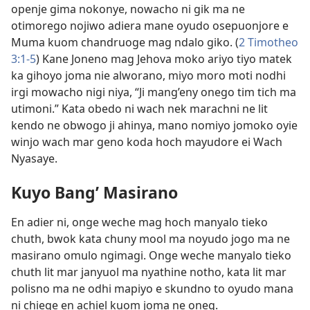
openje gima nokonye, nowacho ni gik ma ne
otimorego nojiwo adiera mane oyudo osepuonjore e
Muma kuom chandruoge mag ndalo giko. (
2 Timotheo
3:1-5
) Kane Joneno mag Jehova moko ariyo tiyo matek
ka gihoyo joma nie alworano, miyo moro moti nodhi
irgi mowacho nigi niya, “Ji mang’eny onego tim tich ma
utimoni.” Kata obedo ni wach nek marachni ne lit
kendo ne obwogo ji ahinya, mano nomiyo jomoko oyie
winjo wach mar geno koda hoch mayudore ei Wach
Nyasaye.
Kuyo Bang’ Masirano
En adier ni, onge weche mag hoch manyalo tieko
chuth, bwok kata chuny mool ma noyudo jogo ma ne
masirano omulo ngimagi. Onge weche manyalo tieko
chuth lit mar janyuol ma nyathine notho, kata lit mar
polisno ma ne odhi mapiyo e skundno to oyudo mana
ni chiege en achiel kuom joma ne oneg.