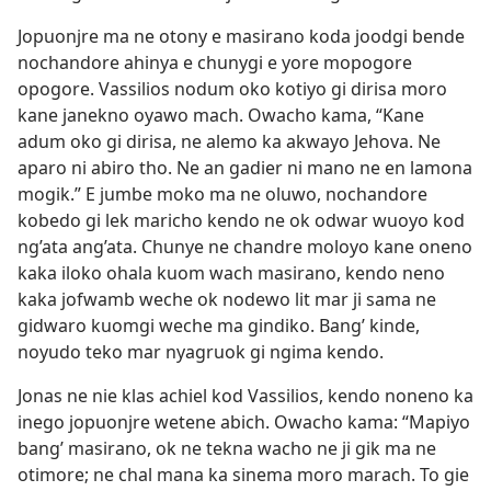
Jopuonjre ma ne otony e masirano koda joodgi bende
nochandore ahinya e chunygi e yore mopogore
opogore. Vassilios nodum oko kotiyo gi dirisa moro
kane janekno oyawo mach. Owacho kama, “Kane
adum oko gi dirisa, ne alemo ka akwayo Jehova. Ne
aparo ni abiro tho. Ne an gadier ni mano ne en lamona
mogik.” E jumbe moko ma ne oluwo, nochandore
kobedo gi lek maricho kendo ne ok odwar wuoyo kod
ng’ata ang’ata. Chunye ne chandre moloyo kane oneno
kaka iloko ohala kuom wach masirano, kendo neno
kaka jofwamb weche ok nodewo lit mar ji sama ne
gidwaro kuomgi weche ma gindiko. Bang’ kinde,
noyudo teko mar nyagruok gi ngima kendo.
Jonas ne nie klas achiel kod Vassilios, kendo noneno ka
inego jopuonjre wetene abich. Owacho kama: “Mapiyo
bang’ masirano, ok ne tekna wacho ne ji gik ma ne
otimore; ne chal mana ka sinema moro marach. To gie