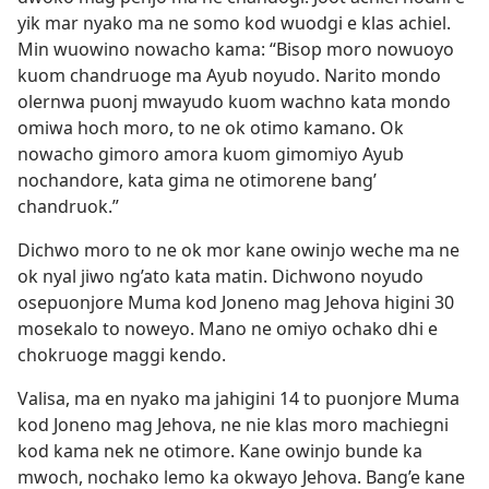
yik mar nyako ma ne somo kod wuodgi e klas achiel.
Min wuowino nowacho kama: “Bisop moro nowuoyo
kuom chandruoge ma Ayub noyudo. Narito mondo
olernwa puonj mwayudo kuom wachno kata mondo
omiwa hoch moro, to ne ok otimo kamano. Ok
nowacho gimoro amora kuom gimomiyo Ayub
nochandore, kata gima ne otimorene bang’
chandruok.”
Dichwo moro to ne ok mor kane owinjo weche ma ne
ok nyal jiwo ng’ato kata matin. Dichwono noyudo
osepuonjore Muma kod Joneno mag Jehova higini 30
mosekalo to noweyo. Mano ne omiyo ochako dhi e
chokruoge maggi kendo.
Valisa, ma en nyako ma jahigini 14 to puonjore Muma
kod Joneno mag Jehova, ne nie klas moro machiegni
kod kama nek ne otimore. Kane owinjo bunde ka
mwoch, nochako lemo ka okwayo Jehova. Bang’e kane