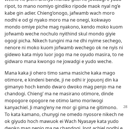
ripot, to mano nomiyo gindiko ripode maok nyal ng’e
kabe gin adier. Chieng’onogo, jafwamb wach moro
nodhi e od gi nyako moro ma ne onegi, kokwayo
mondo omiye piche mag nyakono, kendo moko kuom
jofwamb weche nochulo nyithind skul mondo giyie
ogogi picha. Nikech tungini ma ne dhi nyime sechego,
nenore ni moko kuom jofwamb wechego ok ne nyis ni
gidewo kata miyo luor jogo ma ne oyudo masira, to ne
gidwaro mana kwongo ne jowadgi e yudo weche.
Mana kaka ji ohero timo sama masiche kaka mago
otimore, e kindeni bende, ji ne odhi ir jopuonj din ka
gimanyo hoch kendo dwaro dwoko mag penjo ma ne
chandogi. Chieng’ ma ne masirano otimore, dinde
mopogore opogore ne otimo lamo moriwogi
kanyachiel. Ji mang’eny ne mor
gi gima ne gitimono.
To kata kamano, chunygi ne omedo nyosore nikech ne
ok giyudo hoch mawuok ei Wach Nyasaye kata yudo
dwoko mag penjo ma ne chandogi. Joot achiel nodhi e