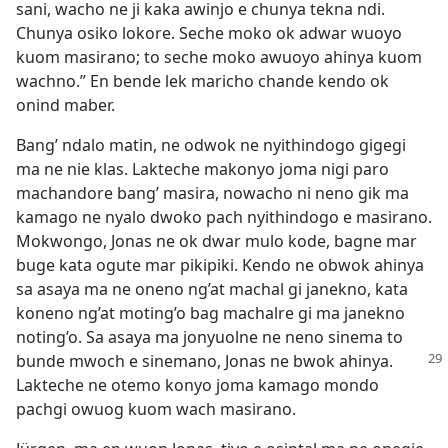
sani, wacho ne ji kaka awinjo e chunya tekna ndi.
Chunya osiko lokore. Seche moko ok adwar wuoyo
kuom masirano; to seche moko awuoyo ahinya kuom
wachno.” En bende lek maricho chande kendo ok
onind maber.
Bang’ ndalo matin, ne odwok ne nyithindogo gigegi
ma ne nie klas. Lakteche makonyo joma nigi paro
machandore bang’ masira, nowacho ni neno gik ma
kamago ne nyalo dwoko pach nyithindogo e masirano.
Mokwongo, Jonas ne ok dwar mulo kode, bagne mar
buge kata ogute mar pikipiki. Kendo ne obwok ahinya
sa asaya ma ne oneno ng’at machal gi janekno, kata
koneno ng’at moting’o bag machalre gi ma janekno
noting’o. Sa asaya ma jonyuolne ne neno sinema to
bunde mwoch e sinemano, Jonas ne bwok ahinya.
Lakteche ne otemo konyo joma kamago mondo
pachgi owuog kuom wach masirano.