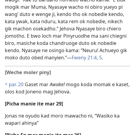
mogik mar Muma, Nyasaye wacho ni obiro yueyo pi
wang’ duto e wenge ji, kendo tho ok nobedie kendo,
kata ywak, kata nduru, kata rem ok nobedie, nikech
gik machon osekadho.” Jehova Nyasaye biro chiero
jomotho. E bwo loch mar Pinyruodhe ma sani chiegni
biro, masiche koda chandruoge duto ok nobedie
kendo. Nyasaye ne osingo kama: “Neuru! Achueyo gik
moko duto obed manyien.”—
Fweny 21:4, 5
.
[Weche moler piny]
^
par. 20
Gaset mar
Awake!
mogo koda momak e kaset,
olos kod Joneno mag Jehova.
[Picha manie ite mar 29]
Jonas ne oyudo kad moro mawacho ni, “Wasiko ka
wapari ahinya”
[Picha En mar manie ite mar 26]