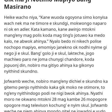
Masirano
Heike wacho niya, “Kane wuoda ogoyona simo konyisa
wach nek ma ne timore e skundgi, mokwongo naparo
ni ok en adier. Kata kamano, kane awinjo mtokni
mang’eny mag polis koda mag ting’o jotuwo ka medo
kalo, ne abwok ahinya.” Nyalo bedo ni nikech polise
nochopo mapiyo, emomiyo janekno ok nodhi nyime gi
nego ji e skul. Bang’ golo ji e skul, lakteche, jogo
machiwo paro ne joma chunygi chandore, koda
jopuonj din, nobiro ma gitiyo ahinya ka gikonyo
nyithind skundno.
Jofwamb weche, nobiro mang’eny dichiel e skundno ka
gitemo penjo nyithindo kaka gik moko ne otimore, to
ng’eny nyithindogo podi ne nigi bwok ahinya. Nyathi
moro ne okwano mtokni 28 mag kambe 26 mopogore
opogore mag televison kochung’ e nyim skul. Jofwamb
weche ne piem ahinya mondo gitel ne jowadgi e yudo