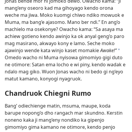
Jonas bende mor ni jomoko dewo. Owacho kama: “Ji
mang’eny oseoro kad ma gihoyago kendo orona
weche ma jiwa. Moko kuomgi chiwo ndiko mowuok e
Muma, ma bang’e ajasomo. Mano ber ndi.” En ang’o
machielo ma osekonye? Owacho kama: “Sa asaya ma
achiew gotieno kendo awinjo ka ok anyal geng’o paro
mag masirano, akwayo kony e lamo. Seche moko
ajawinjo wende kata winjo kaset momakie
Awake!”
*
Omedo wacho ni Muma nyisowa gimomiyo gigi duto
ne otimore: Satan ema locho e wi piny, kendo wadak e
ndalo mag giko. Wuon Jonas wacho ni bedo gi ng’eyo
matut kamano, konyogi nyagruok.
Chandruok Chiegni Rumo
Bang’ odiechienge matin, msuma, maupe, koda
barupe nopong’o dho rangach mar skundno. Kerstin
noneno kaka ji mang’eny nondiko ka gipenjo
gimomiyo gima kamano ne otimore, kendo penjo