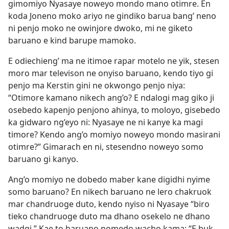
gimomiyo Nyasaye noweyo mondo mano otimre. En
koda Joneno moko ariyo ne gindiko barua bang’ neno
ni penjo moko ne owinjore dwoko, mi ne giketo
baruano e kind barupe mamoko.
E odiechieng’ ma ne itimoe rapar motelo ne yik, stesen
moro mar televison ne onyiso baruano, kendo tiyo gi
penjo ma Kerstin gini ne okwongo penjo niya:
“Otimore kamano nikech ang’o? E ndalogi mag giko ji
osebedo kapenjo penjono ahinya, to moloyo, gisebedo
ka gidwaro ng’eyo ni: Nyasaye ne ni kanye ka magi
timore? Kendo ang’o momiyo noweyo mondo masirani
otimre?” Gimarach en ni, stesendno noweyo somo
baruano gi kanyo.
Ang’o momiyo ne dobedo maber kane digidhi nyime
somo baruano? En nikech baruano ne lero chakruok
mar chandruoge duto, kendo nyiso ni Nyasaye “biro
tieko chandruoge duto ma dhano osekelo ne dhano
wadgi.” Kae to baruano nomedo wacho kama: “E buk