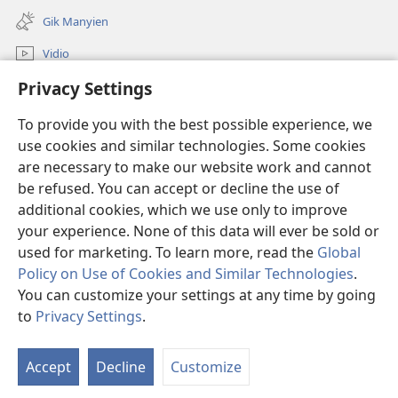
new
Gik Manyien
window)
Vidio
Privacy Settings
Many Gimoro e JW.ORG
To provide you with the best possible experience, we
Chiwo
(opens
use cookies and similar technologies. Some cookies
new
are necessary to make our website work and cannot
window)
Watchtower ONLINE LIBRARY™
be refused. You can accept or decline the use of
(opens
new
additional cookies, which we use only to improve
®
JW Hub
window)
(opens
your experience. None of this data will ever be sold or
new
used for marketing. To learn more, read the
Global
window)
Policy on Use of Cookies and Similar Technologies
.
You can customize your settings at any time by going
Copyright
© 2026 Watch Tower Bible and Tract Society of Pennsylvania.
to
Privacy Settings
.
S
CHIKEWA
|
RITO WECHE
|
PRIVACY SETTINGS
Ta
Accept
Decline
Customize
of
Co