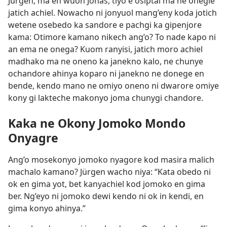
Jürgen, ma en wuon Jonas, tiyo e osiptal ma ne onegie
jatich achiel. Nowacho ni jonyuol mang’eny koda jotich
wetene osebedo ka sandore e pachgi ka gipenjore
kama: Otimore kamano nikech ang’o? To nade kapo ni
an ema ne onega? Kuom ranyisi, jatich moro achiel
madhako ma ne oneno ka janekno kalo, ne chunye
ochandore ahinya koparo ni janekno ne donege en
bende, kendo mano ne omiyo oneno ni dwarore omiye
kony gi lakteche makonyo joma chunygi chandore.
Kaka ne Okony Jomoko Mondo
Onyagre
Ang’o mosekonyo jomoko nyagore kod masira malich
machalo kamano? Jürgen wacho niya: “Kata obedo ni
ok en gima yot, bet kanyachiel kod jomoko en gima
ber. Ng’eyo ni jomoko dewi kendo ni ok in kendi, en
gima konyo ahinya.”