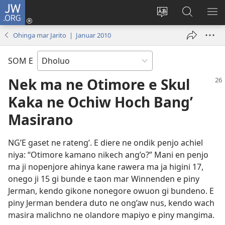
JW.ORG
Donj
(opens
Lok
Many
NY
new
dhok
Gimoro
ME
Ohinga mar Jarito | Januar 2010
window)
mar
e
websait
JW.ORG
SOM E
Nek ma ne Otimore e Skul
Kaka ne Ochiw Hoch Bang’
Masirano
NG’E gaset ne rateng’. E diere ne ondik penjo achiel
niya: “Otimore kamano nikech ang’o?” Mani en penjo
ma ji nopenjore ahinya kane rawera ma ja higini 17,
onego ji 15 gi bunde e taon mar Winnenden e piny
Jerman, kendo gikone nonegore owuon gi bundeno. E
piny Jerman bendera duto ne ong’aw nus, kendo wach
masira malichno ne olandore mapiyo e piny mangima.