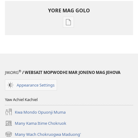
YORE MAG GOLO
Yore
mag
golo
buge
mag
digital
OHINGA
®
JW.ORG
/ WEBSAIT MOPWODHI MAR JONENO MAG JEHOVA
MAR
JARITO
Appearance Settings
Januar 2010
Yaw Achiel Kachiel
Kwa Mondo Opuonji Muma
Many Kama Itime Chokruok
(opens
new
Many Wach Chokruogwa Maduong'
(opens
window)