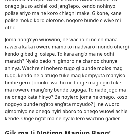
onego jauso achiel kod jang’iepo, kendo nohinyo
polise ariyo ma ne koro chiegni make. Gikone, kane
polise moko koro olorone, nogore bunde e wiye mi
otho.
Joma nong’eyo wuowino, ne wacho ni ne en mana
rawera kaka rowere mamoko madwaro mondo ohergi
kendo gibed gi osiepe. To kara ang’o ma ne odhi
marach? Nyalo bedo ni gimoro ne chando chunye
ahinya. Wachre ni nohero tugo gi bunde molos mag
tugo, kendo ne ojatugo tuke mag kompyuta manyiso
timbe gero. Jomoko wacho ni donge mago gin tuke
ma rowere mang’eny bende tugoga. To nade jogo ma
ne onego kata hinyo? Be noyiero joma ne onego, koso
nogoyo bunde ng’ato ang’ata moyudo? Ji ne wuoro
gimomiyo ne onego nyiri aboro to onego wuowi achiel
kende. Onge ng’at ma ne nyalo lero wachno gadier.
Gik ma Ji Notimo Mapiyo Bang’