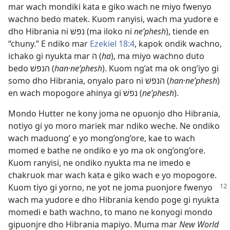
mar wach mondiki kata e giko wach ne miyo fwenyo
wachno bedo matek. Kuom ranyisi, wach ma yudore e
dho Hibrania ni נפשׁ (ma iloko ni
ne’phesh
), tiende en
“chuny.” E ndiko mar
Ezekiel 18:4
, kapok ondik wachno,
ichako gi nyukta mar ה (
ha
), ma miyo wachno duto
bedo הנפשׁ (
han·ne’phesh
). Kuom ng’at ma ok ong’iyo gi
somo dho Hibrania, onyalo paro ni הנפשׁ (
han·ne’phesh
)
en wach mopogore ahinya gi נפשׁ (
ne’phesh
).
Mondo Hutter ne kony joma ne opuonjo dho Hibrania,
notiyo gi yo moro mariek mar ndiko weche. Ne ondiko
wach maduong’ e yo mong’ong’ore, kae to wach
momed e bathe ne ondiko e yo ma ok ong’ong’ore.
Kuom ranyisi, ne ondiko nyukta ma ne imedo e
chakruok mar wach kata e giko wach e yo mopogore.
Kuom tiyo gi yorno, ne yot ne joma
puonjore fwenyo
wach ma yudore e dho Hibrania kendo poge gi nyukta
momedi e bath wachno, to mano ne konyogi mondo
gipuonjre dho Hibrania mapiyo. Muma mar
New World