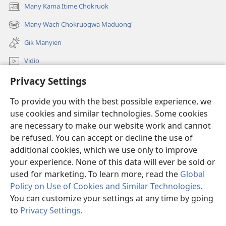
Many Kama Itime Chokruok
(opens
new
Many Wach Chokruogwa Maduong'
(opens
window)
new
Gik Manyien
window)
Vidio
Privacy Settings
Many Gimoro e JW.ORG
To provide you with the best possible experience, we
Chiwo
(opens
use cookies and similar technologies. Some cookies
new
are necessary to make our website work and cannot
window)
Watchtower ONLINE LIBRARY™
be refused. You can accept or decline the use of
(opens
new
additional cookies, which we use only to improve
®
JW Hub
window)
(opens
your experience. None of this data will ever be sold or
new
used for marketing. To learn more, read the
Global
window)
Policy on Use of Cookies and Similar Technologies
.
You can customize your settings at any time by going
Copyright
© 2026 Watch Tower Bible and Tract Society of Pennsylvania.
to
Privacy Settings
.
S
CHIKEWA
|
RITO WECHE
|
PRIVACY SETTINGS