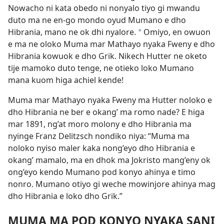
Nowacho ni kata obedo ni nonyalo tiyo gi mwandu
duto ma ne en-go mondo oyud Mumano e dho
Hibrania, mano ne ok dhi nyalore.
Omiyo, en owuon
*
e ma ne oloko Muma mar Mathayo nyaka Fweny e dho
Hibrania kowuok e dho Grik. Nikech Hutter ne oketo
tije mamoko duto tenge, ne otieko loko Mumano
mana kuom higa achiel kende!
Muma mar Mathayo nyaka Fweny ma Hutter noloko e
dho Hibrania ne ber e okang’ ma romo nade? E higa
mar 1891, ng’at moro molony e dho Hibrania ma
nyinge Franz Delitzsch nondiko niya: “Muma ma
noloko nyiso maler kaka nong’eyo dho Hibrania e
okang’ mamalo, ma en dhok ma Jokristo mang’eny ok
ong’eyo kendo Mumano pod konyo ahinya e timo
nonro. Mumano otiyo gi weche mowinjore ahinya mag
dho Hibrania e loko dho Grik.”
MUMA MA POD KONYO NYAKA SANI