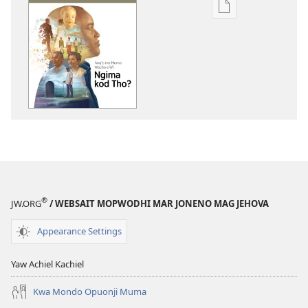
Yore
mag
golo
buge
mag
digital
OHINGA
MAR
JARITO
Ang’o
ma
Muma
®
JW.ORG
/ WEBSAIT MOPWODHI MAR JONENO MAG JEHOVA
Wacho
e
Appearance Settings
Wi
Ngima
Yaw Achiel Kachiel
kod
Kwa Mondo Opuonji Muma
Tho?