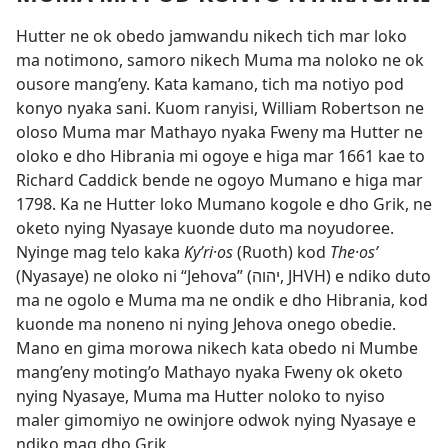
Hutter ne ok obedo jamwandu nikech tich mar loko
ma notimono, samoro nikech Muma ma noloko ne ok
ousore mang’eny. Kata kamano, tich ma notiyo pod
konyo nyaka sani. Kuom ranyisi, William Robertson ne
oloso Muma mar Mathayo nyaka Fweny ma Hutter ne
oloko e dho Hibrania mi ogoye e higa mar 1661 kae to
Richard Caddick bende ne ogoyo Mumano e higa mar
1798. Ka ne Hutter loko Mumano kogole e dho Grik, ne
oketo nying Nyasaye kuonde duto ma noyudoree.
Nyinge mag telo kaka
Kyʹri·os
(Ruoth) kod
The·osʹ
(Nyasaye) ne oloko ni “Jehova” (יהוה, JHVH) e ndiko duto
ma ne ogolo e Muma ma ne ondik e dho Hibrania, kod
kuonde ma noneno ni nying Jehova onego obedie.
Mano en gima morowa nikech kata obedo ni Mumbe
mang’eny moting’o Mathayo nyaka Fweny ok oketo
nying Nyasaye, Muma ma Hutter noloko to nyiso
maler gimomiyo ne owinjore odwok nying Nyasaye e
ndiko mag dho Grik.