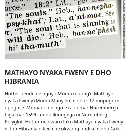
MATHAYO NYAKA FWENY E DHO
HIBRANIA
Hutter bende ne ogoyo Muma moting’o Mathayo
nyaka Fweny (Muma Manyien) e dhok 12 mopogore
opogore. Mumano ne ogo e taon mar Nuremberg e
higa mar 1599 kendo iluongega ni Nuremberg
Polyglot. Hutter ne dwaro loko Mathayo nyaka Fweny
e dho Hibrania nikech ne okwong ondike e dho Grik.