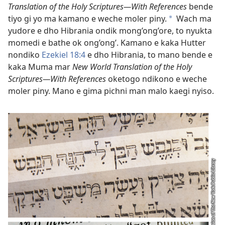
Translation of the Holy Scriptures​—With References
bende
tiyo gi yo ma kamano e weche moler piny.
Wach ma
*
yudore e dho Hibrania ondik mong’ong’ore, to nyukta
momedi e bathe ok ong’ong’. Kamano e kaka Hutter
nondiko
Ezekiel 18:4
e dho Hibrania, to mano bende e
kaka Muma mar
New World Translation of the Holy
Scriptures​—With References
oketogo ndikono e weche
moler piny. Mano e gima pichni man malo kaegi nyiso.