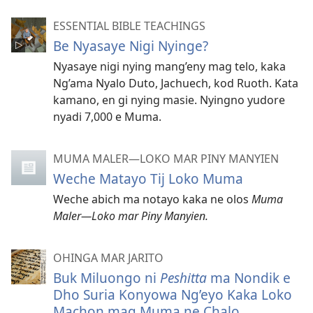
ESSENTIAL BIBLE TEACHINGS
Be Nyasaye Nigi Nyinge?
Nyasaye nigi nying mang’eny mag telo, kaka
Ng’ama Nyalo Duto, Jachuech, kod Ruoth. Kata
kamano, en gi nying masie. Nyingno yudore
nyadi 7,000 e Muma.
MUMA MALER—LOKO MAR PINY MANYIEN
Weche Matayo Tij Loko Muma
Weche abich ma notayo kaka ne olos
Muma
Maler—Loko mar Piny Manyien.
OHINGA MAR JARITO
Buk Miluongo ni
Peshitta
ma Nondik e
Dho Suria Konyowa Ng’eyo Kaka Loko
Machon mag Muma ne Chalo