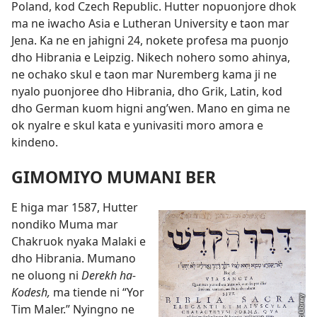
Poland, kod Czech Republic. Hutter nopuonjore dhok
ma ne iwacho Asia e Lutheran University e taon mar
Jena. Ka ne en jahigni 24, nokete profesa ma puonjo
dho Hibrania e Leipzig. Nikech nohero somo ahinya,
ne ochako skul e taon mar Nuremberg kama ji ne
nyalo puonjoree dho Hibrania, dho Grik, Latin, kod
dho German kuom higni ang’wen. Mano en gima ne
ok nyalre e skul kata e yunivasiti moro amora e
kindeno.
GIMOMIYO MUMANI BER
E higa mar 1587, Hutter
nondiko Muma mar
Chakruok nyaka Malaki e
dho Hibrania. Mumano
ne oluong ni
Derekh ha-
Kodesh,
ma tiende ni “Yor
Tim Maler.” Nyingno ne