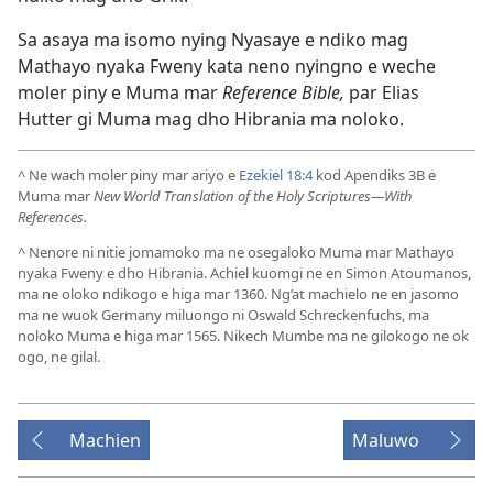
Sa asaya ma isomo nying Nyasaye e ndiko mag
Mathayo nyaka Fweny kata neno nyingno e weche
moler piny e Muma mar
Reference Bible,
par Elias
Hutter gi Muma mag dho Hibrania ma noloko.
^
Ne wach moler piny mar ariyo e
Ezekiel 18:4
kod Apendiks 3B e
Muma mar
New World Translation of the Holy Scriptures​—With
References.
^
Nenore ni nitie jomamoko ma ne osegaloko Muma mar Mathayo
nyaka Fweny e dho Hibrania. Achiel kuomgi ne en Simon Atoumanos,
ma ne oloko ndikogo e higa mar 1360. Ng’at machielo ne en jasomo
ma ne wuok Germany miluongo ni Oswald Schreckenfuchs, ma
noloko Muma e higa mar 1565. Nikech Mumbe ma ne gilokogo ne ok
ogo, ne gilal.
Machien
Maluwo