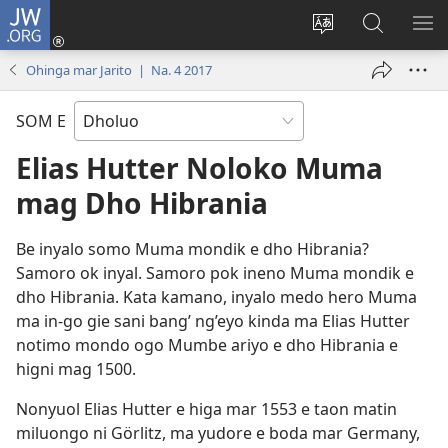
JW.ORG
Donj
(opens
Lok
Many
NY
new
dhok
Gimoro
ME
Ohinga mar Jarito | Na. 4 2017
window)
mar
e
websait
JW.ORG
SOM E
Elias Hutter Noloko Muma
mag Dho Hibrania
Be inyalo somo Muma mondik e dho Hibrania?
Samoro ok inyal. Samoro pok ineno Muma mondik e
dho Hibrania. Kata kamano, inyalo medo hero Muma
ma in-go gie sani bang’ ng’eyo kinda ma Elias Hutter
notimo mondo ogo Mumbe ariyo e dho Hibrania e
higni mag 1500.
Nonyuol Elias Hutter e higa mar 1553 e taon matin
miluongo ni Görlitz, ma yudore e boda mar Germany,