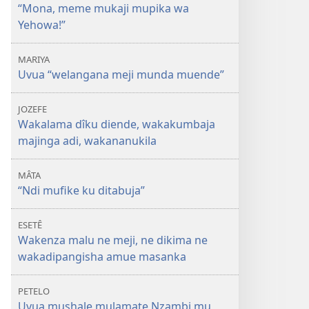
“Mona, meme mukaji mupika wa
Yehowa!”
MARIYA
Uvua “welangana meji munda muende”
JOZEFE
Wakalama dîku diende, wakakumbaja
majinga adi, wakananukila
MÂTA
“Ndi mufike ku ditabuja”
ESETÊ
Wakenza malu ne meji, ne dikima ne
wakadipangisha amue masanka
PETELO
Uvua mushale mulamate Nzambi mu