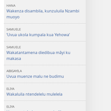
HANA
Wakenza disambila, kunzuluila Nzambi
muoyo
SAMUELE
‘Uvua ukola kumpala kua Yehowa’
SAMUELE
Wakatantamena diedibua mâyi ku
makasa
ABIGAYILA
Uvua muenze malu ne budimu
ELIYA
Wakaluila ntendelelu mulelela
ELIYA