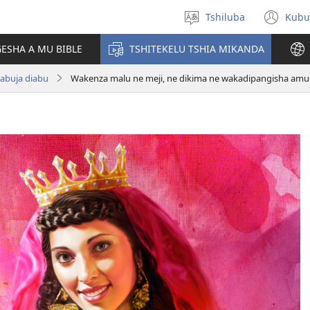
Tshiluba
Kubu
Sungula
(bi
muakulu
dib
ESHA A MU BIBLE
TSHITEKELU TSHIA MIKANDA
dik
tabuja diabu
Wakenza malu ne meji, ne dikima ne wakadipangisha am