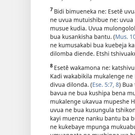
7
Bidi bimueneka ne: Esetê uvu
ne uvua mutuishibue ne: uvua
musue kudia. Uvua mulongol
bua kusankisha bantu. (
Mus. 1
ne kumusakabi bua kuebeja ka
dilomba diende. Etshi tshivuak
8
Esetê wakamona ne: katshivua
Kadi wakabikila mukalenge ne 
divua dilonda. (
Ese. 5:7, 8
) Bua
bavua ne bua kushipa bena mu
mukalenge ukavua mupeshe Ha
uvua ne bua kusungula tshikon
kayi muenze nanku bantu ba b
ne kukebaye mpunga mukuabu