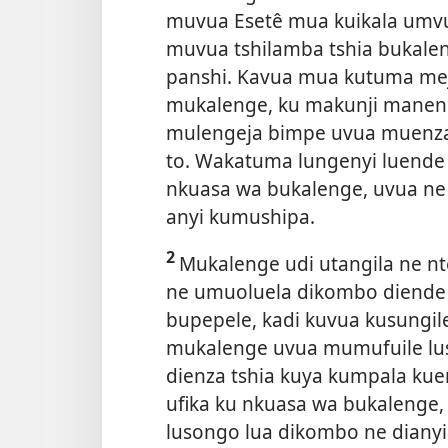
muvua Esetê mua kuikala umv
muvua tshilamba tshia bukalen
panshi. Kavua mua kutuma mej
mukalenge, ku makunji manen
mulengeja bimpe uvua muenza
to. Wakatuma lungenyi luend
nkuasa wa bukalenge, uvua n
anyi kumushipa.
2
Mukalenge udi utangila ne 
ne umuoluela dikombo diende 
bupepele, kadi kuvua kusungil
mukalenge uvua mumufuile lus
dienza tshia kuya kumpala kue
ufika ku nkuasa wa bukalenge, 
lusongo lua dikombo ne diany