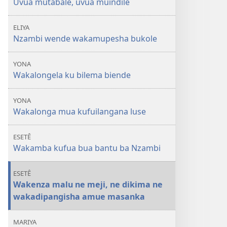
Uvua mutabale, uvua muindile
ELIYA
Nzambi wende wakamupesha bukole
YONA
Wakalongela ku bilema biende
YONA
Wakalonga mua kufuilangana luse
ESETÊ
Wakamba kufua bua bantu ba Nzambi
ESETÊ
Wakenza malu ne meji, ne dikima ne
wakadipangisha amue masanka
MARIYA