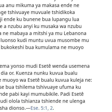
ua anu mikuma ya makasa ende ne
ge tshivuaye muvuale tshidikoka
i ende ku bunene bua lupangu lua
e a nzubu anyi ku musaka wa nzubu
 ne mabaya a mitshi ya mu Lebanona
e luonso kudi muntu uvua musombe mu
e bukokeshi bua kumulama ne muoyo
ntema yonso mudi Esetê wenda usemena
dia or. Kuenza nunku kuvua bualu
e muoyo wa Esetê bualu kuvua kuleja ne:
e bua tshilema tshivuaye ufuma ku
nde pabi kayi mumubikile. Padi Esetê
udi olola tshianza tshiende ne ulenga
isha dionso.—
Ese. 5:1, 2
.