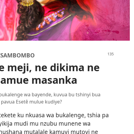
UISAMBOMBO
 meji, ne dikima ne
 amue masanka
bukalenge wa bayende, kuvua bu tshinyi bua
 pavua Esetê mulue kudiye?
tekete ku nkuasa wa bukalenge, tshia pa
nyikija mudi mu nzubu munene wa
hushana mutalale kamuyi mutoyi ne