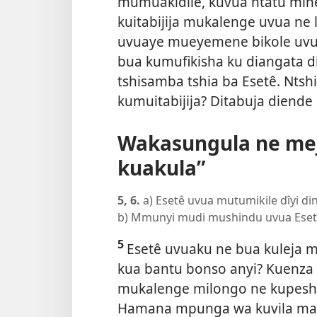
mumuakidile, kuvua ntatu min
kuitabijija mukalenge uvua ne
uvuaye mueyemene bikole uv
bua kumufikisha ku diangata 
tshisamba tshia ba Esetê. Ntsh
kumuitabijija? Ditabuja diende 
Wakasungula ne meji
kuakula”
5, 6.
a) Esetê uvua mutumikile dîyi d
b) Mmunyi mudi mushindu uvua Esetê
5
Esetê uvuaku ne bua kuleja 
kua bantu bonso anyi? Kuenz
mukalenge milongo ne kupes
Hamana mpunga wa kuvila mal