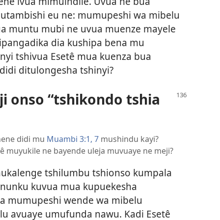
ene ivua mimuindile. Uvua ne bua
 lutambishi eu ne: mumupeshi wa mibelu
ua muntu mubi ne uvua muenze mayele
dipangadika dia kushipa bena mu
inyi tshivua Esetê mua kuenza bua
didi ditulongesha tshinyi?
 onso “tshikondo tshia
inene didi mu
Muambi 3:1,
7
mushindu kayi?
 muyukile ne bayende uleja muvuaye ne meji?
mukalenge tshilumbu tshionso kumpala
a nunku kuvua mua kupuekesha
ha mumupeshi wende wa mibelu
u avuaye umufunda nawu. Kadi Esetê