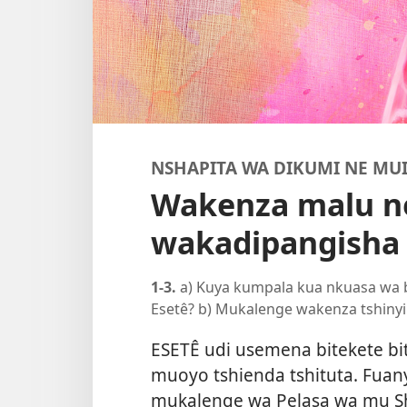
NSHAPITA WA DIKUMI NE M
Wakenza malu ne
wakadipangisha
1-3.
a) Kuya kumpala kua nkuasa wa 
Esetê? b) Mukalenge wakenza tshinyi
ESETÊ udi usemena bitekete bi
muoyo tshienda tshituta. Fua
mukalenge wa Pelasa wa mu S