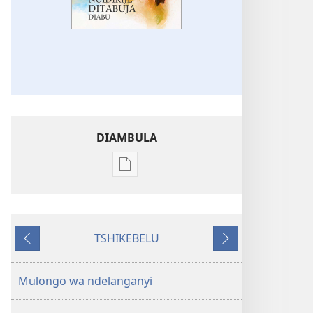
DIAMBULA
Mua
kuambula
mikanda
Nuidikije
TSHIKEBELU
ditabuja
Tshidi
Tshidi
diabu
tshishale
tshilonda
Mulongo wa ndelanganyi