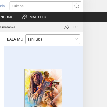
ela
kangula
Kukeba
eji
NGUMU
MALU ETU
uabu)
ue masanka
BALA MU