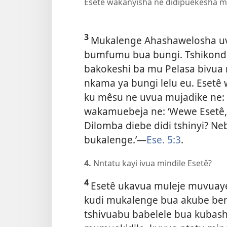
Esetê wakanyisha ne didipuekesha 
3
Mukalenge Ahashawelosha uv
bumfumu bua bungi. Tshikondo 
bakokeshi ba mu Pelasa bivua 
nkama ya bungi lelu eu. Eset
ku mêsu ne uvua mujadike ne
wakamuebeja ne: ‘Wewe Esetê,
Dilomba diebe didi tshinyi? Ne
bukalenge.’—
Ese. 5:3
.
4.
Nntatu kayi ivua mindile Esetê?
4
Esetê ukavua muleje muvuaye
kudi mukalenge bua akube ben
tshivuabu babelele bua kuba