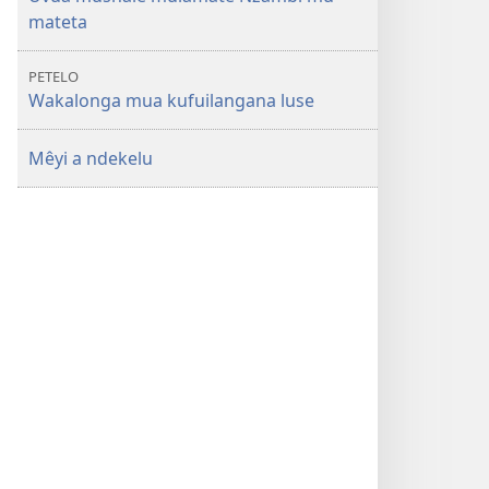
mateta
PETELO
Wakalonga mua kufuilangana luse
Mêyi a ndekelu