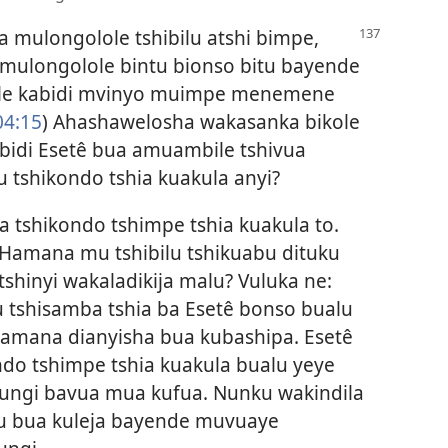
a mulongolole tshibilu atshi bimpe,
 mulongolole bintu bionso bitu bayende
ole kabidi mvinyo muimpe menemene
04:15
) Ahashawelosha wakasanka bikole
bidi Esetê bua amuambile tshivua
u tshikondo tshia kuakula anyi?
 tshikondo tshimpe tshia kuakula to.
Hamana mu tshibilu tshikuabu dituku
 tshinyi wakaladikija malu? Vuluka ne:
 tshisamba tshia ba Esetê bonso bualu
mana dianyisha bua kubashipa. Esetê
do tshimpe tshia kuakula bualu yeye
ungi bavua mua kufua. Nunku wakindila
 bua kuleja bayende muvuaye