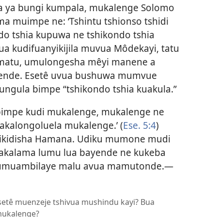
a ya bungi kumpala, mukalenge Solomo
 muimpe ne: ‘Tshintu tshionso tshidi
ndo tshia kupuwa ne tshikondo tshia
ua kudifuanyikijila muvua Môdekayi, tatu
amatu, umulongesha mêyi manene a
uende. Esetê uvua bushuwa mumvue
ngula bimpe “tshikondo tshia kuakula.”
 bimpe kudi mukalenge, mukalenge ne
akalongoluela mukalenge.’ (
Ese. 5:4
)
ikidisha Hamana. Udiku mumone mudi
Wakalama lumu lua bayende ne kukeba
kumuambilaye malu avua mamutonde.—
Esetê muenzeje tshivua mushindu kayi? Bua
 mukalenge?