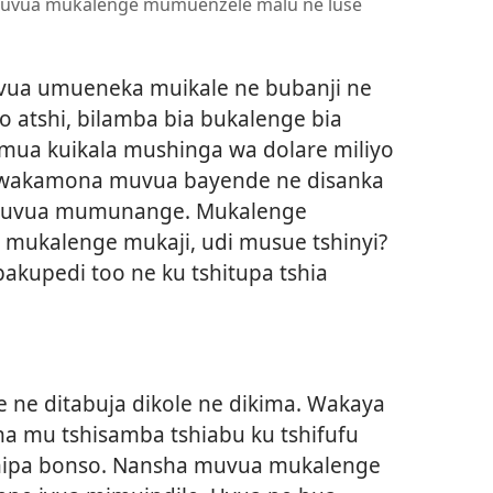
muvua mukalenge mumuenzele malu ne luse
ua umueneka muikale ne bubanji ne
atshi, bilamba bia bukalenge bia
mua kuikala mushinga wa dolare miliyo
ê wakamona muvua bayende ne disanka
: uvua mumunange. Mukalenge
 mukalenge mukaji, udi musue tshinyi?
bakupedi too ne ku tshitupa tshia
 ne ditabuja dikole ne dikima. Wakaya
a mu tshisamba tshiabu ku tshifufu
shipa bonso. Nansha muvua mukalenge