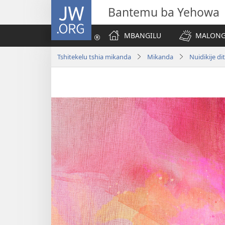
JW.ORG
Bantemu ba Yehowa
MBANGILU
MALONG
Tshitekelu tshia mikanda
Mikanda
Nuidikije di