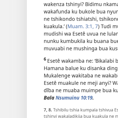
wakenza tshinyi? Bidimu nkam
wakafunda ku bukole bua nyuma
ne tshikondo tshiatshi, tshiko
kuakula.’ (
Muam. 3:1,
7
) Tudi m
mudishi wa Esetê uvua ne lul
nunku kumbukila ku buana b
muvuabi ne mushinga bua kusu
6
Esetê wakamba ne: ‘Bikalabi
Hamana balue ku disanka ding
Mukalenge wakitaba ne wakab
Esetê muakule ne meji anyi? 
dîba ne muaba muimpe bua 
Bala
Nsumuinu 10:19
.
7, 8.
Tshibilu tshia kumpala tshivua 
tshinyi wakaladikija bua kuakula ne