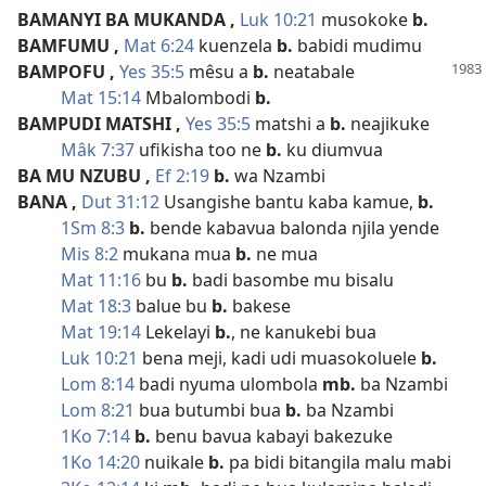
BAMANYI BA MUKANDA
,
Luk 10:21
musokoke
b.
BAMFUMU
,
Mat 6:24
kuenzela
b.
babidi mudimu
BAMPOFU
,
Yes 35:5
mêsu a
b.
neatabale
Mat 15:14
Mbalombodi
b.
BAMPUDI MATSHI
,
Yes 35:5
matshi a
b.
neajikuke
Mâk 7:37
ufikisha too ne
b.
ku diumvua
BA MU NZUBU
,
Ef 2:19
b.
wa Nzambi
BANA
,
Dut 31:12
Usangishe bantu kaba kamue,
b.
1Sm 8:3
b.
bende kabavua balonda njila yende
Mis 8:2
mukana mua
b.
ne mua
Mat 11:16
bu
b.
badi basombe mu bisalu
Mat 18:3
balue bu
b.
bakese
Mat 19:14
Lekelayi
b.
, ne kanukebi bua
Luk 10:21
bena meji, kadi udi muasokoluele
b.
Lom 8:14
badi nyuma ulombola
mb.
ba Nzambi
Lom 8:21
bua butumbi bua
b.
ba Nzambi
1Ko 7:14
b.
benu bavua kabayi bakezuke
1Ko 14:20
nuikale
b.
pa bidi bitangila malu mabi