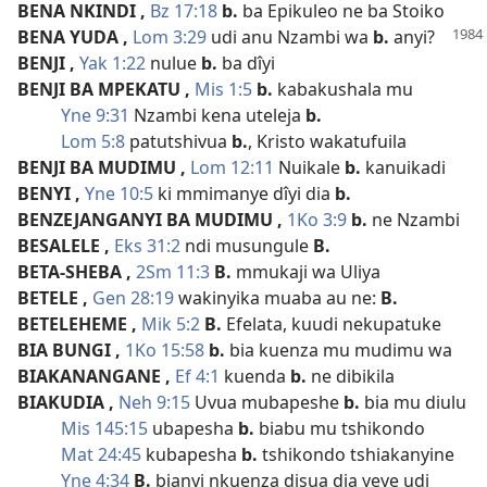
BENA NKINDI
,
Bz 17:18
b.
ba Epikuleo ne ba Stoiko
BENA YUDA
,
Lom 3:29
udi anu Nzambi wa
b.
anyi?
BENJI
,
Yak 1:22
nulue
b.
ba dîyi
BENJI BA MPEKATU
,
Mis 1:5
b.
kabakushala mu
Yne 9:31
Nzambi kena uteleja
b.
Lom 5:8
patutshivua
b.
, Kristo wakatufuila
BENJI BA MUDIMU
,
Lom 12:11
Nuikale
b.
kanuikadi
BENYI
,
Yne 10:5
ki mmimanye dîyi dia
b.
BENZEJANGANYI BA MUDIMU
,
1Ko 3:9
b.
ne Nzambi
BESALELE
,
Eks 31:2
ndi musungule
B.
BETA-SHEBA
,
2Sm 11:3
B.
mmukaji wa Uliya
BETELE
,
Gen 28:19
wakinyika muaba au ne:
B.
BETELEHEME
,
Mik 5:2
B.
Efelata, kuudi nekupatuke
BIA BUNGI
,
1Ko 15:58
b.
bia kuenza mu mudimu wa
BIAKANANGANE
,
Ef 4:1
kuenda
b.
ne dibikila
BIAKUDIA
,
Neh 9:15
Uvua mubapeshe
b.
bia mu diulu
Mis 145:15
ubapesha
b.
biabu mu tshikondo
Mat 24:45
kubapesha
b.
tshikondo tshiakanyine
Yne 4:34
B.
bianyi nkuenza disua dia yeye udi