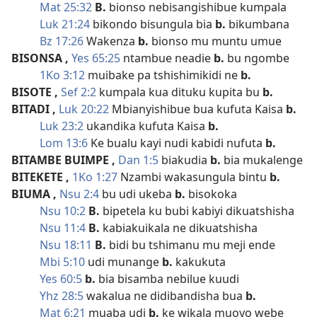
Mat 25:32
B.
bionso nebisangishibue kumpala
Luk 21:24
bikondo bisungula bia
b.
bikumbana
Bz 17:26
Wakenza
b.
bionso mu muntu umue
BISONSA
,
Yes 65:25
ntambue neadie
b.
bu ngombe
1Ko 3:12
muibake pa tshishimikidi ne
b.
BISOTE
,
Sef 2:2
kumpala kua dituku kupita bu
b.
BITADI
,
Luk 20:22
Mbianyishibue bua kufuta Kaisa
b.
Luk 23:2
ukandika kufuta Kaisa
b.
Lom 13:6
Ke bualu kayi nudi kabidi nufuta
b.
BITAMBE BUIMPE
,
Dan 1:5
biakudia
b.
bia mukalenge
BITEKETE
,
1Ko 1:27
Nzambi wakasungula bintu
b.
BIUMA
,
Nsu 2:4
bu udi ukeba
b.
bisokoka
Nsu 10:2
B.
bipetela ku bubi kabiyi dikuatshisha
Nsu 11:4
B.
kabiakuikala ne dikuatshisha
Nsu 18:11
B.
bidi bu tshimanu mu meji ende
Mbi 5:10
udi munange
b.
kakukuta
Yes 60:5
b.
bia bisamba nebilue kuudi
Yhz 28:5
wakalua ne didibandisha bua
b.
Mat 6:21
muaba udi
b.
ke wikala muoyo webe