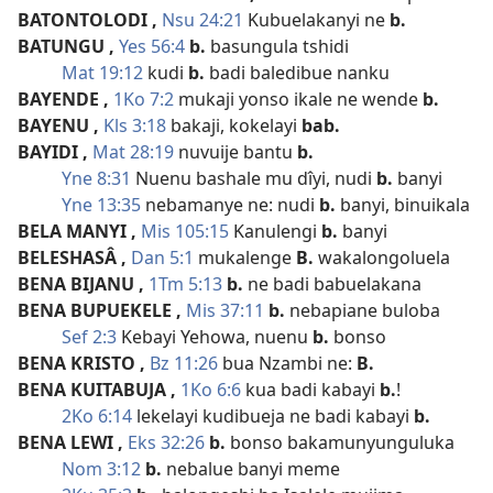
BATONTOLODI
,
Nsu 24:21
Kubuelakanyi ne
b.
BATUNGU
,
Yes 56:4
b.
basungula tshidi
Mat 19:12
kudi
b.
badi baledibue nanku
BAYENDE
,
1Ko 7:2
mukaji yonso ikale ne wende
b.
BAYENU
,
Kls 3:18
bakaji, kokelayi
bab.
BAYIDI
,
Mat 28:19
nuvuije bantu
b.
Yne 8:31
Nuenu bashale mu dîyi, nudi
b.
banyi
Yne 13:35
nebamanye ne: nudi
b.
banyi, binuikala
BELA MANYI
,
Mis 105:15
Kanulengi
b.
banyi
BELESHASÂ
,
Dan 5:1
mukalenge
B.
wakalongoluela
BENA BIJANU
,
1Tm 5:13
b.
ne badi babuelakana
BENA BUPUEKELE
,
Mis 37:11
b.
nebapiane buloba
Sef 2:3
Kebayi Yehowa, nuenu
b.
bonso
BENA KRISTO
,
Bz 11:26
bua Nzambi ne:
B.
BENA KUITABUJA
,
1Ko 6:6
kua badi kabayi
b.
!
2Ko 6:14
lekelayi kudibueja ne badi kabayi
b.
BENA LEWI
,
Eks 32:26
b.
bonso bakamunyunguluka
Nom 3:12
b.
nebalue banyi meme