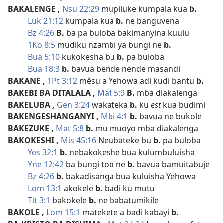
BAKALENGE
,
Nsu 22:29
mupiluke kumpala kua
b.
Luk 21:12
kumpala kua
b.
ne banguvena
Bz 4:26
B.
ba pa buloba bakimanyina kuulu
1Ko 8:5
mudiku nzambi ya bungi ne
b.
Bua 5:10
kukokesha bu
b.
pa buloba
Bua 18:3
b.
bavua bende nende masandi
BAKANE
,
1Pt 3:12
mêsu a Yehowa adi kudi bantu
b.
BAKEBI BA DITALALA
,
Mat 5:9
B.
mba diakalenga
BAKELUBA
,
Gen 3:24
wakateka
b.
ku
est
kua budimi
BAKENGESHANGANYI
,
Mbi 4:1
b.
bavua ne bukole
BAKEZUKE
,
Mat 5:8
b.
mu muoyo mba diakalenga
BAKOKESHI
,
Mis 45:16
Neubateke bu
b.
pa buloba
Yes 32:1
b.
nebakokeshe bua kulumbuluisha
Yne 12:42
ba bungi too ne
b.
bavua bamuitabuje
Bz 4:26
b.
bakadisanga bua kuluisha Yehowa
Lom 13:1
akokele
b.
badi ku mutu
Tit 3:1
bakokele
b.
ne babatumikile
BAKOLE
,
Lom 15:1
matekete a badi kabayi
b.