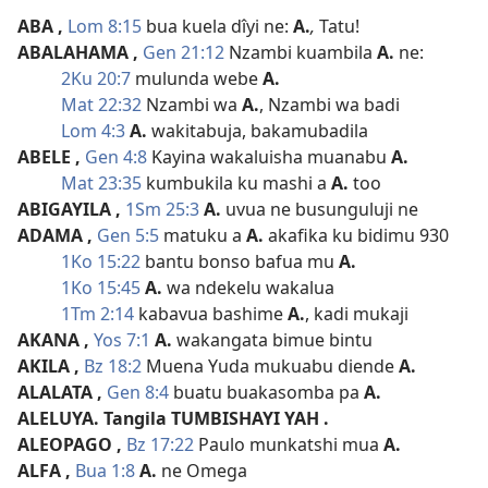
ABA
,
Lom 8:15
bua kuela dîyi ne:
A.
,
Tatu!
ABALAHAMA
,
Gen 21:12
Nzambi kuambila
A.
ne:
2Ku 20:7
mulunda webe
A.
Mat 22:32
Nzambi wa
A.
, Nzambi wa badi
Lom 4:3
A.
wakitabuja, bakamubadila
ABELE
,
Gen 4:8
Kayina wakaluisha muanabu
A.
Mat 23:35
kumbukila ku mashi a
A.
too
ABIGAYILA
,
1Sm 25:3
A.
uvua ne busunguluji ne
ADAMA
,
Gen 5:5
matuku a
A.
akafika ku bidimu 930
1Ko 15:22
bantu bonso bafua mu
A.
1Ko 15:45
A.
wa ndekelu wakalua
1Tm 2:14
kabavua bashime
A.
, kadi mukaji
AKANA
,
Yos 7:1
A.
wakangata bimue bintu
AKILA
,
Bz 18:2
Muena Yuda mukuabu diende
A.
ALALATA
,
Gen 8:4
buatu buakasomba pa
A.
ALELUYA. Tangila TUMBISHAYI YAH
.
ALEOPAGO
,
Bz 17:22
Paulo munkatshi mua
A.
ALFA
,
Bua 1:8
A.
ne Omega