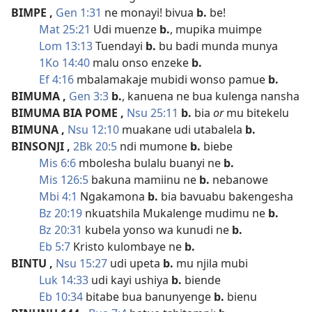
BIMPE
,
Gen 1:31
ne monayi! bivua
b.
be!
Mat 25:21
Udi muenze
b.
, mupika muimpe
Lom 13:13
Tuendayi
b.
bu badi munda munya
1Ko 14:40
malu onso enzeke
b.
Ef 4:16
mbalamakaje mubidi wonso pamue
b.
BIMUMA
,
Gen 3:3
b.
, kanuena ne bua kulenga nansha
BIMUMA BIA POME
,
Nsu 25:11
b.
bia
or
mu bitekelu
BIMUNA
,
Nsu 12:10
muakane udi utabalela
b.
BINSONJI
,
2Bk 20:5
ndi mumone
b.
biebe
Mis 6:6
mbolesha bulalu buanyi ne
b.
Mis 126:5
bakuna mamiinu ne
b.
nebanowe
Mbi 4:1
Ngakamona
b.
bia bavuabu bakengesha
Bz 20:19
nkuatshila Mukalenge mudimu ne
b.
Bz 20:31
kubela yonso wa kunudi ne
b.
Eb 5:7
Kristo kulombaye ne
b.
BINTU
,
Nsu 15:27
udi upeta
b.
mu njila mubi
Luk 14:33
udi kayi ushiya
b.
biende
Eb 10:34
bitabe bua banunyenge
b.
bienu