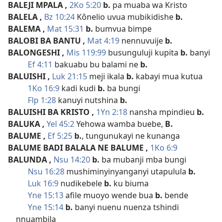
BALEJI MPALA
,
2Ko 5:20
b.
pa muaba wa Kristo
BALELA
,
Bz 10:24
Kônelio uvua mubikidishe
b.
BALEMA
,
Mat 15:31
b.
bumvua bimpe
BALOBI BA BANTU
,
Mat 4:19
nennuvuije
b.
BALONGESHI
,
Mis 119:99
busunguluji kupita
b.
banyi
Ef 4:11
bakuabu bu balami ne
b.
BALUISHI
,
Luk 21:15
meji ikala
b.
kabayi mua kutua
1Ko 16:9
kadi kudi
b.
ba bungi
Flp 1:28
kanuyi nutshina
b.
BALUISHI BA KRISTO
,
1Yn 2:18
nansha mpindieu
b.
BALUKA
,
Yel 45:2
Yehowa wamba buebe,
B.
BALUME
,
Ef 5:25
b.
, tungunukayi ne kunanga
BALUME BADI BALALA NE BALUME
,
1Ko 6:9
BALUNDA
,
Nsu 14:20
b.
ba mubanji mba bungi
Nsu 16:28
mushiminyinyanganyi utapulula
b.
Luk 16:9
nudikebele
b.
ku biuma
Yne 15:13
afile muoyo wende bua
b.
bende
Yne 15:14
b.
banyi nuenu nuenza tshindi
nnuambila