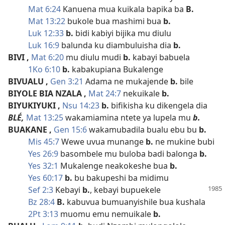
Mat 6:24
Kanuena mua kuikala bapika ba
B.
Mat 13:22
bukole bua mashimi bua
b.
Luk 12:33
b.
bidi kabiyi bijika mu diulu
Luk 16:9
balunda ku diambuluisha dia
b.
BIVI
,
Mat 6:20
mu diulu mudi
b.
kabayi babuela
1Ko 6:10
b.
kabakupiana Bukalenge
BIVUALU
,
Gen 3:21
Adama ne mukajende
b.
bile
BIYOLE BIA NZALA
,
Mat 24:7
nekuikale
b.
BIYUKIYUKI
,
Nsu 14:23
b.
bifikisha ku dikengela dia
BLÉ,
Mat 13:25
wakamiamina ntete ya lupela mu
b.
BUAKANE
,
Gen 15:6
wakamubadila bualu ebu bu
b.
Mis 45:7
Wewe uvua munange
b.
ne mukine bubi
Yes 26:9
basombele mu buloba badi balonga
b.
Yes 32:1
Mukalenge neakokeshe bua
b.
Yes 60:17
b.
bu bakupeshi ba midimu
Sef 2:3
Kebayi
b.
, kebayi bupuekele
Bz 28:4
B.
kabuvua bumuanyishile bua kushala
2Pt 3:13
muomu emu nemuikale
b.