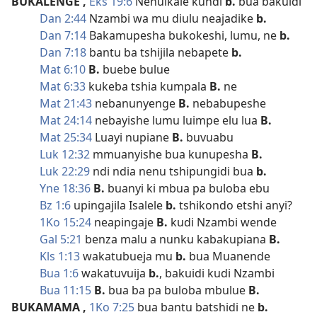
BUKALENGE
,
Eks 19:6
Nenuikale kundi
b.
bua bakuidi
Dan 2:44
Nzambi wa mu diulu neajadike
b.
Dan 7:14
Bakamupesha bukokeshi, lumu, ne
b.
Dan 7:18
bantu ba tshijila nebapete
b.
Mat 6:10
B.
buebe bulue
Mat 6:33
kukeba tshia kumpala
B.
ne
Mat 21:43
nebanunyenge
B.
nebabupeshe
Mat 24:14
nebayishe lumu luimpe elu lua
B.
Mat 25:34
Luayi nupiane
B.
buvuabu
Luk 12:32
mmuanyishe bua kunupesha
B.
Luk 22:29
ndi ndia nenu tshipungidi bua
b.
Yne 18:36
B.
buanyi ki mbua pa buloba ebu
Bz 1:6
upingajila Isalele
b.
tshikondo etshi anyi?
1Ko 15:24
neapingaje
B.
kudi Nzambi wende
Gal 5:21
benza malu a nunku kabakupiana
B.
Kls 1:13
wakatubueja mu
b.
bua Muanende
Bua 1:6
wakatuvuija
b.
, bakuidi kudi Nzambi
Bua 11:15
B.
bua ba pa buloba mbulue
B.
BUKAMAMA
,
1Ko 7:25
bua bantu batshidi ne
b.