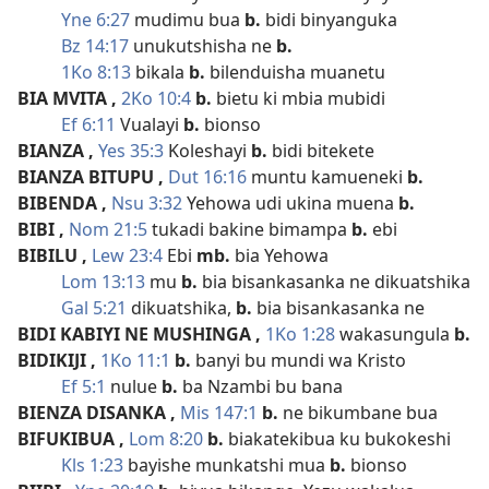
Yne 6:27
mudimu bua
b.
bidi binyanguka
Bz 14:17
unukutshisha ne
b.
1Ko 8:13
bikala
b.
bilenduisha muanetu
BIA MVITA
,
2Ko 10:4
b.
bietu ki mbia mubidi
Ef 6:11
Vualayi
b.
bionso
BIANZA
,
Yes 35:3
Koleshayi
b.
bidi bitekete
BIANZA BITUPU
,
Dut 16:16
muntu kamueneki
b.
BIBENDA
,
Nsu 3:32
Yehowa udi ukina muena
b.
BIBI
,
Nom 21:5
tukadi bakine bimampa
b.
ebi
BIBILU
,
Lew 23:4
Ebi
mb.
bia Yehowa
Lom 13:13
mu
b.
bia bisankasanka ne dikuatshika
Gal 5:21
dikuatshika,
b.
bia bisankasanka ne
BIDI KABIYI NE MUSHINGA
,
1Ko 1:28
wakasungula
b.
BIDIKIJI
,
1Ko 11:1
b.
banyi bu mundi wa Kristo
Ef 5:1
nulue
b.
ba Nzambi bu bana
BIENZA DISANKA
,
Mis 147:1
b.
ne bikumbane bua
BIFUKIBUA
,
Lom 8:20
b.
biakatekibua ku bukokeshi
Kls 1:23
bayishe munkatshi mua
b.
bionso