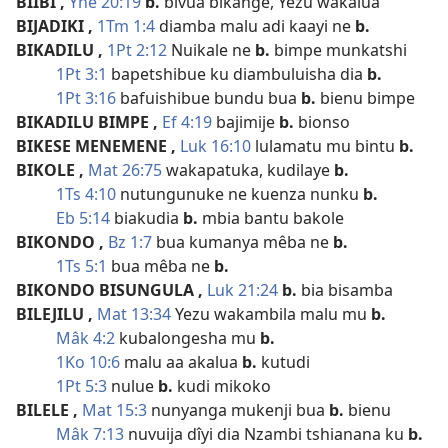
BIIBI
,
Yne 20:19
b.
bivua bikange, Yezu wakalua
BIJADIKI
,
1Tm 1:4
diamba malu adi kaayi ne
b.
BIKADILU
,
1Pt 2:12
Nuikale ne
b.
bimpe munkatshi
1Pt 3:1
bapetshibue ku diambuluisha dia
b.
1Pt 3:16
bafuishibue bundu bua
b.
bienu bimpe
BIKADILU BIMPE
,
Ef 4:19
bajimije
b.
bionso
BIKESE MENEMENE
,
Luk 16:10
lulamatu mu bintu
b.
BIKOLE
,
Mat 26:75
wakapatuka, kudilaye
b.
1Ts 4:10
nutungunuke ne kuenza nunku
b.
Eb 5:14
biakudia
b.
mbia bantu bakole
BIKONDO
,
Bz 1:7
bua kumanya mêba ne
b.
1Ts 5:1
bua mêba ne
b.
BIKONDO BISUNGULA
,
Luk 21:24
b.
bia bisamba
BILEJILU
,
Mat 13:34
Yezu wakambila malu mu
b.
Mâk 4:2
kubalongesha mu
b.
1Ko 10:6
malu aa akalua
b.
kutudi
1Pt 5:3
nulue
b.
kudi mikoko
BILELE
,
Mat 15:3
nunyanga mukenji bua
b.
bienu
Mâk 7:13
nuvuija dîyi dia Nzambi tshianana ku
b.