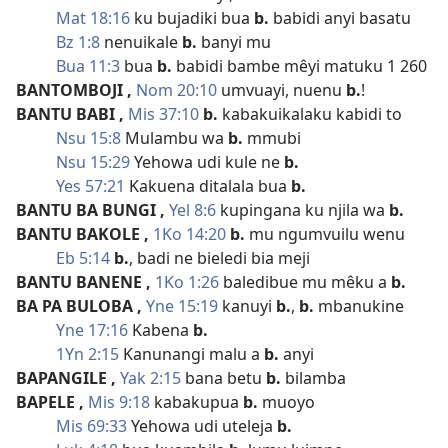
Mat 18:16
ku bujadiki bua
b.
babidi anyi basatu
Bz 1:8
nenuikale
b.
banyi mu
Bua 11:3
bua
b.
babidi bambe mêyi matuku 1 260
BANTOMBOJI
,
Nom 20:10
umvuayi, nuenu
b.
!
BANTU BABI
,
Mis 37:10
b.
kabakuikalaku kabidi to
Nsu 15:8
Mulambu wa
b.
mmubi
Nsu 15:29
Yehowa udi kule ne
b.
Yes 57:21
Kakuena ditalala bua
b.
BANTU BA BUNGI
,
Yel 8:6
kupingana ku njila wa
b.
BANTU BAKOLE
,
1Ko 14:20
b.
mu ngumvuilu wenu
Eb 5:14
b.
, badi ne bieledi bia meji
BANTU BANENE
,
1Ko 1:26
baledibue mu mêku a
b.
BA PA BULOBA
,
Yne 15:19
kanuyi
b.
,
b.
mbanukine
Yne 17:16
Kabena
b.
1Yn 2:15
Kanunangi malu a
b.
anyi
BAPANGILE
,
Yak 2:15
bana betu
b.
bilamba
BAPELE
,
Mis 9:18
kabakupua
b.
muoyo
Mis 69:33
Yehowa udi uteleja
b.