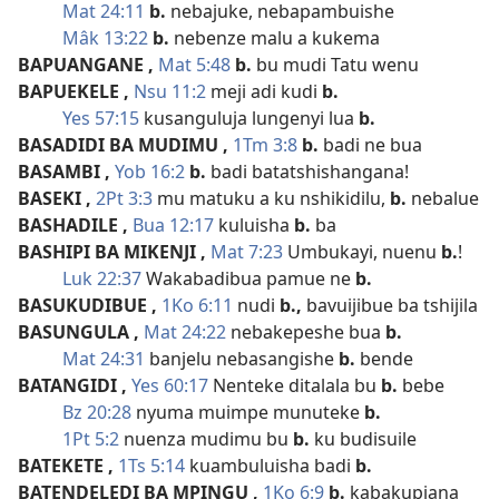
Mat 24:11
b.
nebajuke, nebapambuishe
Mâk 13:22
b.
nebenze malu a kukema
BAPUANGANE
,
Mat 5:48
b.
bu mudi Tatu wenu
BAPUEKELE
,
Nsu 11:2
meji adi kudi
b.
Yes 57:15
kusanguluja lungenyi lua
b.
BASADIDI BA MUDIMU
,
1Tm 3:8
b.
badi ne bua
BASAMBI
,
Yob 16:2
b.
badi batatshishangana!
BASEKI
,
2Pt 3:3
mu matuku a ku nshikidilu,
b.
nebalue
BASHADILE
,
Bua 12:17
kuluisha
b.
ba
BASHIPI BA MIKENJI
,
Mat 7:23
Umbukayi, nuenu
b.
!
Luk 22:37
Wakabadibua pamue ne
b.
BASUKUDIBUE
,
1Ko 6:11
nudi
b.,
bavuijibue ba tshijila
BASUNGULA
,
Mat 24:22
nebakepeshe bua
b.
Mat 24:31
banjelu nebasangishe
b.
bende
BATANGIDI
,
Yes 60:17
Nenteke ditalala bu
b.
bebe
Bz 20:28
nyuma muimpe munuteke
b.
1Pt 5:2
nuenza mudimu bu
b.
ku budisuile
BATEKETE
,
1Ts 5:14
kuambuluisha badi
b.
BATENDELEDI BA MPINGU
,
1Ko 6:9
b.
kabakupiana