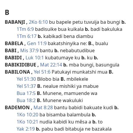
B
BABANJI
,
2Ko 6:10
bu bapele petu tuvuija ba bungi
b.
1Tm 6:9
badisuike bua kuikala
b.
badi bakuluka
1Tm 6:17
b.
kabikadi bena diambu
BABELA
,
Gen 11:9
bakatshinyika ne:
B.
, bualu
BABI
,
Mis 37:9
bantu
b.
nebabutudibue
BABIDI
,
Luk 10:1
kubatumaye ku
b.
ku
b.
BABIKIDIBUE
,
Mat 22:14
b.
mba bungi, basungula
BABILONA
,
Yel 51:6
Patukayi munkatshi mua
B.
Yel 51:30
Bilobo bia
B.
mbilekele
Yel 51:37
B.
nealue mishiki ya mabue
Bua 17:5
B.
Munene, mamuende wa
Bua 18:2
B.
Munene wakuluki
BADEMON
,
Mat 8:28
bantu babidi bakuate kudi
b.
1Ko 10:20
ba bisamba balambula
b.
1Ko 10:21
nudia kabidi ku mêsa a
b.
to
Yak 2:19
b.
pabu badi bitabuja ne bazakala