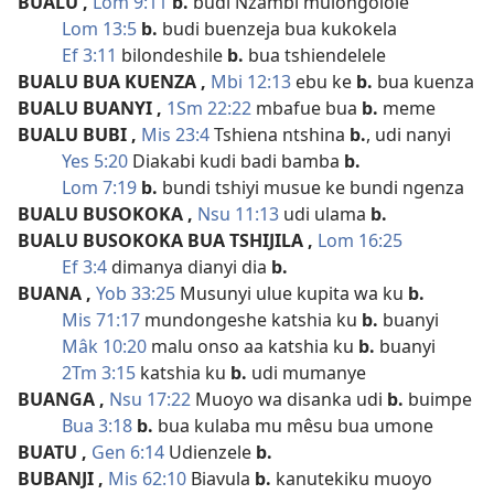
BUALU
,
Lom 9:11
b.
budi Nzambi mulongolole
Lom 13:5
b.
budi buenzeja bua kukokela
Ef 3:11
bilondeshile
b.
bua tshiendelele
BUALU BUA KUENZA
,
Mbi 12:13
ebu ke
b.
bua kuenza
BUALU BUANYI
,
1Sm 22:22
mbafue bua
b.
meme
BUALU BUBI
,
Mis 23:4
Tshiena ntshina
b.
, udi nanyi
Yes 5:20
Diakabi kudi badi bamba
b.
Lom 7:19
b.
bundi tshiyi musue ke bundi ngenza
BUALU BUSOKOKA
,
Nsu 11:13
udi ulama
b.
BUALU BUSOKOKA BUA TSHIJILA
,
Lom 16:25
Ef 3:4
dimanya dianyi dia
b.
BUANA
,
Yob 33:25
Musunyi ulue kupita wa ku
b.
Mis 71:17
mundongeshe katshia ku
b.
buanyi
Mâk 10:20
malu onso aa katshia ku
b.
buanyi
2Tm 3:15
katshia ku
b.
udi mumanye
BUANGA
,
Nsu 17:22
Muoyo wa disanka udi
b.
buimpe
Bua 3:18
b.
bua kulaba mu mêsu bua umone
BUATU
,
Gen 6:14
Udienzele
b.
BUBANJI
,
Mis 62:10
Biavula
b.
kanutekiku muoyo