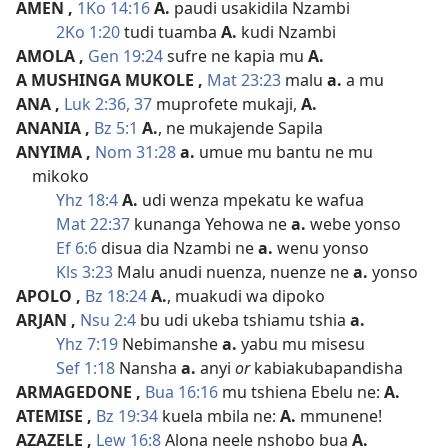
AMEN
,
1Ko 14:16
A.
paudi usakidila Nzambi
2Ko 1:20
tudi tuamba
A.
kudi Nzambi
AMOLA
,
Gen 19:24
sufre ne kapia mu
A.
A MUSHINGA MUKOLE
,
Mat 23:23
malu
a.
a mu
ANA
,
Luk 2:36, 37
muprofete mukaji,
A.
ANANIA
,
Bz 5:1
A.
, ne mukajende Sapila
ANYIMA
,
Nom 31:28
a.
umue mu bantu ne mu
mikoko
Yhz 18:4
A.
udi wenza mpekatu ke wafua
Mat 22:37
kunanga Yehowa ne
a.
webe yonso
Ef 6:6
disua dia Nzambi ne
a.
wenu yonso
Kls 3:23
Malu anudi nuenza, nuenze ne
a.
yonso
APOLO
,
Bz 18:24
A.
, muakudi wa dipoko
ARJAN
,
Nsu 2:4
bu udi ukeba tshiamu tshia
a.
Yhz 7:19
Nebimanshe
a.
yabu mu misesu
Sef 1:18
Nansha
a.
anyi
or
kabiakubapandisha
ARMAGEDONE
,
Bua 16:16
mu tshiena Ebelu ne:
A.
ATEMISE
,
Bz 19:34
kuela mbila ne:
A.
mmunene!
AZAZELE
,
Lew 16:8
Alona neele nshobo bua
A.