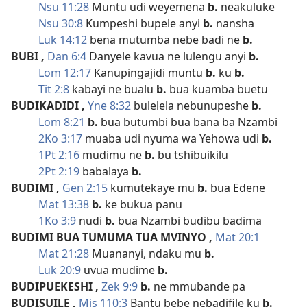
Nsu 11:28
Muntu udi weyemena
b.
neakuluke
Nsu 30:8
Kumpeshi bupele anyi
b.
nansha
Luk 14:12
bena mutumba nebe badi ne
b.
BUBI
,
Dan 6:4
Danyele kavua ne lulengu anyi
b.
Lom 12:17
Kanupingajidi muntu
b.
ku
b.
Tit 2:8
kabayi ne bualu
b.
bua kuamba buetu
BUDIKADIDI
,
Yne 8:32
bulelela nebunupeshe
b.
Lom 8:21
b.
bua butumbi bua bana ba Nzambi
2Ko 3:17
muaba udi nyuma wa Yehowa udi
b.
1Pt 2:16
mudimu ne
b.
bu tshibuikilu
2Pt 2:19
babalaya
b.
BUDIMI
,
Gen 2:15
kumutekaye mu
b.
bua Edene
Mat 13:38
b.
ke bukua panu
1Ko 3:9
nudi
b.
bua Nzambi budibu badima
BUDIMI BUA TUMUMA TUA MVINYO
,
Mat 20:1
Mat 21:28
Muananyi, ndaku mu
b.
Luk 20:9
uvua mudime
b.
BUDIPUEKESHI
,
Zek 9:9
b.
ne mmubande pa
BUDISUILE
,
Mis 110:3
Bantu bebe nebadifile ku
b.