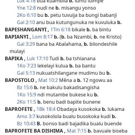
Luk 4:18
bua kuambila
b.
lumu luimpe
Yne 12:8
nudi ne
b.
misangu yonso
2Ko 6:10
bu
b.
petu tuvuija ba bungi babanji
Gal 2:10
anu bua kutungunuka ne kuvuluka
b.
BAPESHANGANYI
,
1Tm 6:18
bikale
b.
ba bintu
BAPIANYI
,
Lom 8:17
b.
(
b.
ba Nzambi,
b.
ne Kristo)
Gal 3:29
bana ba Abalahama,
b.
bilondeshile
mulayi
BAPIKA
,
Luk 17:10
Tudi
b.
ba tshianana
1Ko 7:23
lekelayi kulua
b.
ba bantu
Gal 5:13
nukuatshilangane mudimu bu
b.
BAPOSTOLO
,
Mat 10:2
Mêna a
b.
12 ngowu aa
Bz 15:6
b.
ne bakulu bakadisangisha
1Ko 15:9
ndi mutambe bukese ku
b.
2Ko 11:5
b.
benu badi bapite bunene
BAPROFETE
,
1Bk 18:4
Obadaya kusokoka
b.
lukama
Amo 3:7
kusokolola bualu busokoka kudi
b.
Bz 10:43
B.
bonso badi bajadika bualu buende
BAPROFETE BA DISHIMA
,
Mat 7:15
b.
bavuale biseba