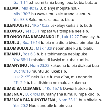
Gal 1:14
tshisumi tshia bungi bua
b.
bia batatu
BILEMA
,
Mis 40:12
B.
bianyi mbipite nsuki
Mis 130:3
bu wewe muikale utangila anu
b.
Yes 53:5
Bakamuzaza bua
b.
bietu
BILENDUISHI
,
1Ko 10:32
Lekelayi kuikala
b.
kudi
BILONGO
,
Yes 35:1
mpata wa tshipela neele
b.
BILONGO BIA KAPAPANKOLE
,
Luk 12:27
Tangilayi
b.
BILUILU
,
Bua 19:14
b.
bia mu diulu bivua bimulonda
BILUMBULUIDI
,
Mâk 13:9
nebanufile ku
b.
biabu
BIMANU
,
Yos 6:5
b.
bia tshimenga nebiupuke
Yhz 38:11
misoko idi kayiyi mikuba kudi
b.
BIMANYINU
,
Nom 23:23
kakuena
b.
bia diakabi bua
Dut 18:10
muntu udi ukeba
b.
Luk 21:25
nekuikale
b.
mu dîba, mu ngondo
2Ts 2:9
b.
bia dishima ne malu a kukema
BIMBI BA MISAMBU
,
1Ku 15:16
Davidi kuteka
b.
BIMENGA
,
Luk 4:43
kumanyisha lumu luimpe kudi
b.
BIMENGA BIA KUNYEMENA
,
Nom 35:11
bua bikale
b.
Yos 20:2
Nudisunguile
b.
bimvua