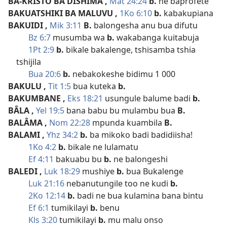
BA-KRISTO BA DISHIMA
,
Mat 24:24
b.
ne baprofete
BAKUATSHIKI BA MALUVU
,
1Ko 6:10
b.
kabakupiana
BAKUIDI
,
Mik 3:11
B.
balongesha anu bua difutu
Bz 6:7
musumba wa
b.
wakabanga kuitabuja
1Pt 2:9
b.
bikale bakalenge, tshisamba tshia
tshijila
Bua 20:6
b.
nebakokeshe bidimu 1 000
BAKULU
,
Tit 1:5
bua kuteka
b.
BAKUMBANE
,
Eks 18:21
usungule balume badi
b.
BÂLA
,
Yel 19:5
bana babu bu mulambu bua
B.
BALÂMA
,
Nom 22:28
mpunda kuambila
B.
BALAMI
,
Yhz 34:2
b.
ba mikoko badi badidiisha!
1Ko 4:2
b.
bikale ne lulamatu
Ef 4:11
bakuabu bu
b.
ne balongeshi
BALEDI
,
Luk 18:29
mushiye
b.
bua Bukalenge
Luk 21:16
nebanutungile too ne kudi
b.
2Ko 12:14
b.
badi ne bua kulamina bana bintu
Ef 6:1
tumikilayi
b.
benu
Kls 3:20
tumikilayi
b.
mu malu onso