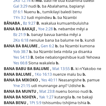
2Ko 12:14
ki
mb.
badi ne bua kulamina baledi
Gal 3:29
nudi
b.
ba Abalahama, bapianyi
Ef 6:1
Nuenu
b.
, tumikilayi baledi benu
1Yn 3:2
tudi mpindieu
b.
ba Nzambi
BÂNABA
,
Bz 9:27
B.
wakalua kumuambuluisha
BANA BA BAKAJI
,
Yoe 2:28
b.
nebambe mêyi a
Bz 21:9
b.
banayi bavua bamba mêyi a
2Ko 6:18
nenulue bana ba balume ne
b.
kundi
BANA BA BALUME
,
Gen 6:2
b.
ba Nzambi kumona
Yob 38:7
b.
ba Nzambi bela mbila ya disanka
Yes 54:13
B.
bebe nebalongeshibue kudi Yehowa
Yes 66:8
Siona wakalela
b.
BANA BABU BA BALUME
,
Mat 13:55
B.
ki n’Yakobo ne
BANA BALUME
,
1Ko 16:13
nuenze malu bu
b.
BANA BA MIKOKO
,
Yes 40:11
Neasangishe
b.
pamue
Yne 21:15
udi munnange anyi? Udishe
b.
BANA BA MUNTU
,
Mat 23:8
nuenu bonso nudi
b.
BANA BA NSHIYA
,
Yak 1:27
kutangila
b.
ne bakaji
BANA BENU
,
1Pt 5:9
tshisumbu tshijima tshia
b.