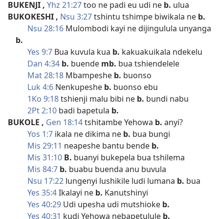
BUKENJI
,
Yhz 21:27
too ne padi eu udi ne
b.
ulua
BUKOKESHI
,
Nsu 3:27
tshintu tshimpe biwikala ne
b.
Nsu 28:16
Mulombodi kayi ne dijingulula unyanga
b.
Yes 9:7
Bua kuvula kua
b.
kakuakuikala ndekelu
Dan 4:34
b.
buende
mb.
bua tshiendelele
Mat 28:18
Mbampeshe
b.
buonso
Luk 4:6
Nenkupeshe
b.
buonso ebu
1Ko 9:18
tshienji malu bibi ne
b.
bundi nabu
2Pt 2:10
badi bapetula
b.
BUKOLE
,
Gen 18:14
tshitambe Yehowa
b.
anyi?
Yos 1:7
ikala ne dikima ne
b.
bua bungi
Mis 29:11
neapeshe bantu bende
b.
Mis 31:10
B.
buanyi bukepela bua tshilema
Mis 84:7
b.
buabu buenda anu buvula
Nsu 17:22
lungenyi lushikile ludi lumana
b.
bua
Yes 35:4
Ikalayi ne
b.
Kanutshinyi
Yes 40:29
Udi upesha udi mutshioke
b.
Yes 40:31
kudi Yehowa nebapetulule
b.