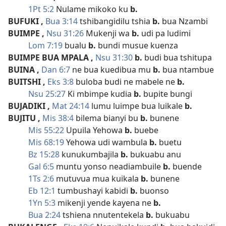
1Pt 5:2
Nulame mikoko ku
b.
BUFUKI
,
Bua 3:14
tshibangidilu tshia
b.
bua Nzambi
BUIMPE
,
Nsu 31:26
Mukenji wa
b.
udi pa ludimi
Lom 7:19
bualu
b.
bundi musue kuenza
BUIMPE BUA MPALA
,
Nsu 31:30
b.
budi bua tshitupa
BUINA
,
Dan 6:7
ne bua kuedibua mu
b.
bua ntambue
BUITSHI
,
Eks 3:8
buloba budi ne mabele ne
b.
Nsu 25:27
Ki mbimpe kudia
b.
bupite bungi
BUJADIKI
,
Mat 24:14
lumu luimpe bua luikale
b.
BUJITU
,
Mis 38:4
bilema bianyi bu
b.
bunene
Mis 55:22
Upuila Yehowa
b.
buebe
Mis 68:19
Yehowa udi wambula
b.
buetu
Bz 15:28
kunukumbajila
b.
bukuabu anu
Gal 6:5
muntu yonso neadiambuile
b.
buende
1Ts 2:6
mutuvua mua kuikala
b.
bunene
Eb 12:1
tumbushayi kabidi
b.
buonso
1Yn 5:3
mikenji yende kayena ne
b.
Bua 2:24
tshiena nnutentekela
b.
bukuabu