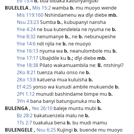
Eb 13:4
b.
bua dibaka kabunyanguki
BULELELA
,
Mis 15:2
wamba
b.
mu muoyo wende
Mis 119:160
Nshindamenu wa dîyi diebe
mb.
Nsu 23:23
Sumba
b.
, kubupanyi nansha
Yne 4:24
ne bua kutendelela ne nyuma ne
b.
Yne 8:32
nenumanye
b.
, ne
b.
nebunupeshe
Yne 14:6
ndi njila ne
b.
ne muoyo
Yne 16:13
nyuma wa
b.
neanulombole mu
b.
Yne 17:17
Ubajidile ku
b.;
dîyi diebe
mb.
Yne 18:38
Pilato wakamuambila ne:
B.
ntshinyi?
2Ko 8:21
tuenza malu onso ne
b.
2Ko 13:8
katuena mua kuluisha
b.
Ef 4:25
yonso wa kunudi ambile mukuende
b.
2Pt 1:12
munudi bashindame bimpe mu
b.
3Yn 4
bana banyi batungunuka mu
b.
BULENGA
,
Yes 26:10
baleje muntu mubi
b.
Bz 28:2
bakatuenzela malu ne
b.
1Ts 2:7
tuakalua bena
b.
bu mudi mamu
BULENGELE
,
Nsu 6:25
Kujingi
b.
buende mu muoyo