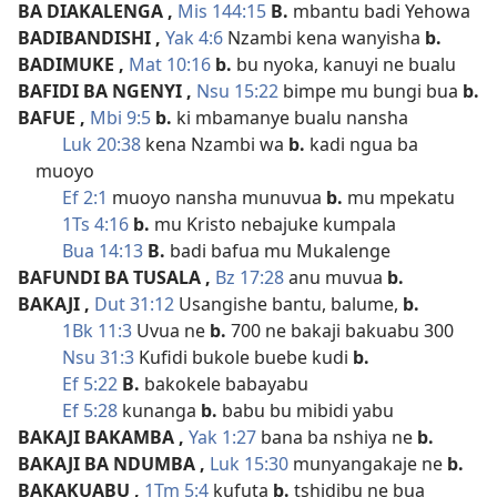
BA DIAKALENGA
,
Mis 144:15
B.
mbantu badi Yehowa
BADIBANDISHI
,
Yak 4:6
Nzambi kena wanyisha
b.
BADIMUKE
,
Mat 10:16
b.
bu nyoka, kanuyi ne bualu
BAFIDI BA NGENYI
,
Nsu 15:22
bimpe mu bungi bua
b.
BAFUE
,
Mbi 9:5
b.
ki mbamanye bualu nansha
Luk 20:38
kena Nzambi wa
b.
kadi ngua ba
muoyo
Ef 2:1
muoyo nansha munuvua
b.
mu mpekatu
1Ts 4:16
b.
mu Kristo nebajuke kumpala
Bua 14:13
B.
badi bafua mu Mukalenge
BAFUNDI BA TUSALA
,
Bz 17:28
anu muvua
b.
BAKAJI
,
Dut 31:12
Usangishe bantu, balume,
b.
1Bk 11:3
Uvua ne
b.
700 ne bakaji bakuabu 300
Nsu 31:3
Kufidi bukole buebe kudi
b.
Ef 5:22
B.
bakokele babayabu
Ef 5:28
kunanga
b.
babu bu mibidi yabu
BAKAJI BAKAMBA
,
Yak 1:27
bana ba nshiya ne
b.
BAKAJI BA NDUMBA
,
Luk 15:30
munyangakaje ne
b.
BAKAKUABU
,
1Tm 5:4
kufuta
b.
tshidibu ne bua