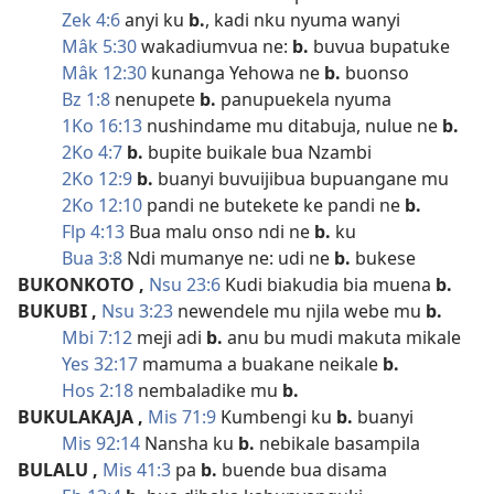
Zek 4:6
anyi ku
b.
, kadi nku nyuma wanyi
Mâk 5:30
wakadiumvua ne:
b.
buvua bupatuke
Mâk 12:30
kunanga Yehowa ne
b.
buonso
Bz 1:8
nenupete
b.
panupuekela nyuma
1Ko 16:13
nushindame mu ditabuja, nulue ne
b.
2Ko 4:7
b.
bupite buikale bua Nzambi
2Ko 12:9
b.
buanyi buvuijibua bupuangane mu
2Ko 12:10
pandi ne butekete ke pandi ne
b.
Flp 4:13
Bua malu onso ndi ne
b.
ku
Bua 3:8
Ndi mumanye ne: udi ne
b.
bukese
BUKONKOTO
,
Nsu 23:6
Kudi biakudia bia muena
b.
BUKUBI
,
Nsu 3:23
newendele mu njila webe mu
b.
Mbi 7:12
meji adi
b.
anu bu mudi makuta mikale
Yes 32:17
mamuma a buakane neikale
b.
Hos 2:18
nembaladike mu
b.
BUKULAKAJA
,
Mis 71:9
Kumbengi ku
b.
buanyi
Mis 92:14
Nansha ku
b.
nebikale basampila
BULALU
,
Mis 41:3
pa
b.
buende bua disama