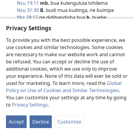
Nsu 19:11
mb.
bua kulengulula tshilema
Nsu 31:30
B.
budi mua kudinga, ne buimpe
Yhz 28:17
ne didibandisha bua
b.
buebe
BULOBA
,
Gen 1:28
nuwuje
b.
tente, nubukokeshe
Privacy Settings
Eks 9:29
b.
mbua Yehowa
Yob 38:4
pamvua mujadike bishimikidi bia
b.
To provide you with the best possible experience, we
Mis 37:11
bena bupuekele nebapiane
b.
use cookies and similar technologies. Some cookies
Mis 37:29
bakane nebapiane
b.
are necessary to make our website work and cannot
Mis 104:5
b.
kabuakumbushibua
be refused. You can accept or decline the use of
Mis 115:16
b.
mmubupeshe bana ba bantu
additional cookies, which we use only to improve
Nsu 2:21
anu bena bululame ke basomba pa
b.
your experience. None of this data will ever be sold or
Yes 45:18
muenze
b.
bua bantu basombelapu
used for marketing. To learn more, read the
Global
Yes 66:8
B.
nebuledibue mu dituku dimue anyi?
Policy on Use of Cookies and Similar Technologies
.
Mat 5:5
Badi ne malu mapole nebapiane
b.
You can customize your settings at any time by going
Mat 13:23
mamiinu mamiamina pa
b.
buimpe
to
Privacy Settings
.
Le
Luk 9:25
mupete
b.
bujima, kadi udijimija
ts
Luk 21:11
B.
nebukanke bikole
Accept
Decline
Customize
1Yn 2:17
b.
budi bupita, kadi muntu
BULOKO
,
Mat 25:36
Mvua mu
b.
, nuakalua kuntangila