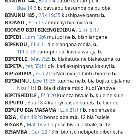
BINUNU 144
,
Bua 7:4
batue tshitampi:
b.
Bua 14:3
b.
bavuabu basumbe pa buloba
BINUNU 185
,
2Bk 19:35
kushipaye bantu
b.
BIONSO
,
Ef 6:13
ambulayi bia mvita
b.
BIONSO BIDI BIKENGEDIBUA
,
2Tm 3:17
BIPEDI
,
Lom 12:6
mutudi ne
b.
bishilangane
BIPENDU
,
Ef 4:31
dielelangana mbila,
b.
1Pt 2:23
bamupenda, kavua waluja
b.
BIPEPELE
,
Mat 7:25
b.
biakatuta ne biakakuma ku
BIPETA
,
Yes 55:11
dîyi kadiakupingana kakuyi
b.
BIPIABIPIA
,
Bua 21:5
Ndi mvuija bintu bionso
b.
BIPIMINU
,
Lew 19:36
kupima ne
b.
bia bujitu bijalame
Nsu 11:1
B.
bia dishima mbibi kudi Yehowa
BIPITSHIDILE
,
Ef 3:20
kuenza bivule
b.
kule ne kule
BIPUPU
,
Bua 18:4
kanuyi basue kupeta
b.
biende
BIPUPU BIA MASAMA
,
Luk 21:11
b.
nebienzeke
BISA
,
Gen 49:28
bonso aba
mb.
12 bia Isalele
BISAKA
,
Mat 14:20
bipese bivua bishale,
b.
12
BISAMBA
,
Gen 22:18
b.
bionso nebipete dibenesha