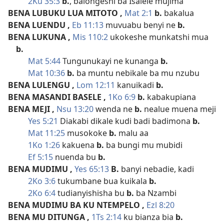
2Ku 35:3
b.
, balongeshi ba Isalele mujima
BENA LUBUKU LUA MITOTO
,
Mat 2:1
b.
bakalua
BENA LUENDU
,
Eb 11:13
muvuabu benyi ne
b.
BENA LUKUNA
,
Mis 110:2
ukokeshe munkatshi mua
b.
Mat 5:44
Tungunukayi ne kunanga
b.
Mat 10:36
b.
ba muntu nebikale ba mu nzubu
BENA LULENGU
,
Lom 12:11
kanuikadi
b.
BENA MASANDI BASELE
,
1Ko 6:9
b.
kabakupiana
BENA MEJI
,
Nsu 13:20
wenda ne
b.
nealue muena meji
Yes 5:21
Diakabi dikale kudi badi badimona
b.
Mat 11:25
musokoke
b.
malu aa
1Ko 1:26
kakuena
b.
ba bungi mu mubidi
Ef 5:15
nuenda bu
b.
BENA MUDIMU
,
Yes 65:13
B.
banyi nebadie, kadi
2Ko 3:6
tukumbane bua kuikala
b.
2Ko 6:4
tudianyishisha bu
b.
ba Nzambi
BENA MUDIMU BA KU NTEMPELO
,
Ezl 8:20
BENA MU DITUNGA
,
1Ts 2:14
ku bianza bia
b.