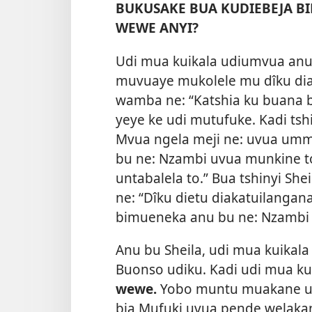
BUKUSAKE BUA KUDIEBEJA B
WEWE ANYI?
Udi mua kuikala udiumvua anu 
muvuaye mukolele mu dîku dia 
wamba ne: “Katshia ku buana
yeye ke udi mutufuke. Kadi ts
Mvua ngela meji ne: uvua umm
bu ne: Nzambi uvua munkine to
untabalela to.” Bua tshinyi Sh
ne: “Dîku dietu diakatuilanga
bimueneka anu bu ne: Nzambi 
Anu bu Sheila, udi mua kuikal
Buonso udiku. Kadi udi mua kui
wewe.
Yobo muntu muakane uv
bia Mufuki uvua pende welakan