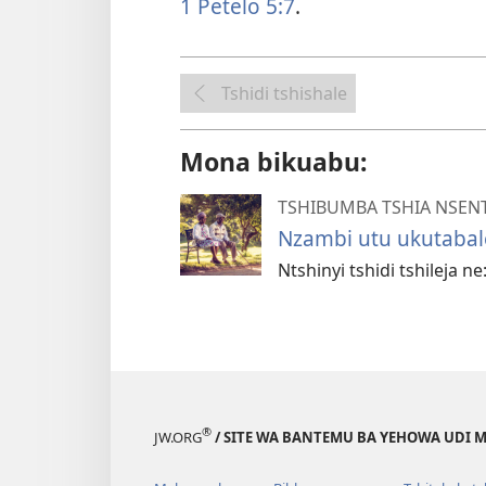
1 Petelo 5:7
.
Tshidi tshishale
Mona bikuabu:
TSHIBUMBA TSHIA NSEN
Nzambi utu ukutabale
Ntshinyi tshidi tshileja 
®
JW.ORG
/ SITE WA BANTEMU BA YEHOWA UDI