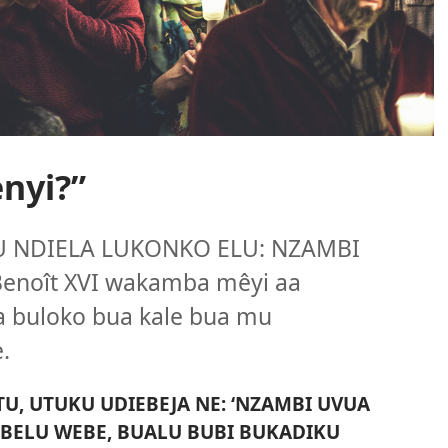
nyi?”
 NDIELA LUKONKO ELU: NZAMBI
enoît XVI wakamba mêyi aa
buloko bua kale bua mu
.
, UTUKU UDIEBEJA NE: ‘NZAMBI UVUA
MBELU WEBE, BUALU BUBI BUKADIKU