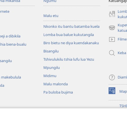
shia mikanda
Ngumu
Katuangaji
ernete
Lomb
Malu etu
kukut
Kupe
Nkonko itu bantu batamba kuela
(bikangula
katua
Lomba bua balue kukutangila
dibeji
ji a dibikila
Filme
dikuabu)
Biro bietu ne diya kuendakanaku
shia biena-bualu
Bisangilu
Keba
Tshivulukilu tshia lufu lua Yezu
isangilu
Mpungilu
Midimu
 makebulula
Diam
Malu malonda
nda
Map
Pa buloba bujima
(bikangula
dibeji
dikuabu)
TSH
MIK
(bikangula
ENT
 ya malu a mu Bible
dibeji
Wat
ala dia Bible