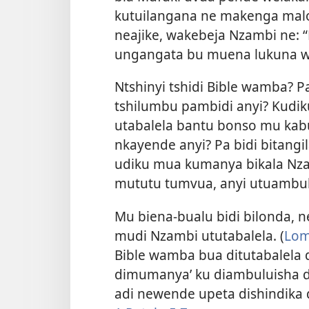
kutuilangana ne makenga malo
neajike, wakebeja Nzambi ne: 
ungangata bu muena lukuna w
Ntshinyi tshidi Bible wamba? Pa
tshilumbu pambidi anyi? Kudiku 
utabalela bantu bonso mu kabu
nkayende anyi? Pa bidi bitang
udiku mua kumanya bikala Nza
mututu tumvua, anyi utuambul
Mu biena-bualu bidi bilonda, 
mudi Nzambi ututabalela. (
Lom
Bible wamba bua ditutabalela 
dimumanya’ ku diambuluisha di
adi newende upeta dishindika di