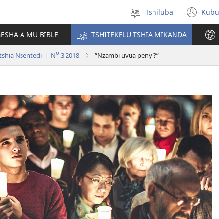
Tshiluba
Kubu
Sungula
(bi
muakulu
dib
ESHA A MU BIBLE
TSHITEKELU TSHIA MIKANDA
dik
o
tshia Nsentedi | N
3 2018
“Nzambi uvua penyi?”