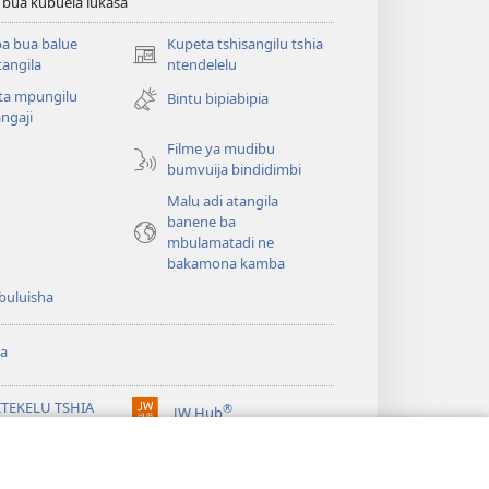
 bua kubuela lukasa
a bua balue
Kupeta tshisangilu tshia
(bikangula
angila
ntendelelu
dibeji
ta mpungilu
Bintu bipiabipia
dikuabu)
ngaji
Filme ya mudibu
bumvuija bindidimbi
Malu adi atangila
banene ba
mbulamatadi ne
bakamona kamba
buluisha
a
ITEKELU TSHIA
®
JW Hub
(bikangula
ANDA TSHIA KU
dibeji
ERNETE tshia
dikuabu)
chtower