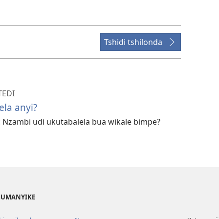
Tshidi tshilonda
TEDI
la anyi?
ne: Nzambi udi ukutabalela bua wikale bimpe?
 MUMANYIKE