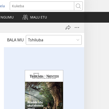
ela
kangula
Kukeba
eji
NGUMU
MALU ETU
uabu)
BALA MU