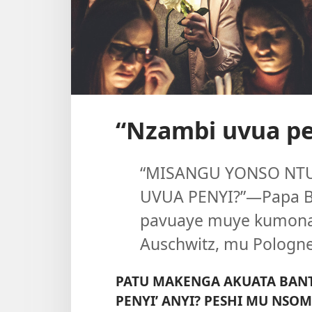
“Nzambi uvua pe
“MISANGU YONSO NTU
UVUA PENYI?”​—Papa B
pavuaye muye kumona 
Auschwitz, mu Pologne
PATU MAKENGA AKUATA BANTU
PENYI’ ANYI? PESHI MU NSO