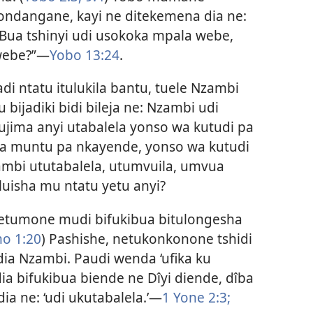
ndangane, kayi ne ditekemena dia ne:
“Bua tshinyi udi usokoka mpala webe,
ebe?”​—
Yobo 13:24
.
di ntatu itulukila bantu, tuele Nzambi
bijadiki bidi bileja ne: Nzambi udi
jima anyi utabalela yonso wa kutudi pa
ila muntu pa nkayende, yonso wa kutudi
mbi ututabalela, utumvuila, umvua
uisha mu ntatu yetu anyi?
netumone mudi bifukibua bitulongesha
o 1:20
) Pashishe, netukonkonone tshidi
dia Nzambi. Paudi wenda ‘ufika ku
a bifukibua biende ne Dîyi diende, dîba
a ne: ‘udi ukutabalela.’​—
1 Yone 2:3;