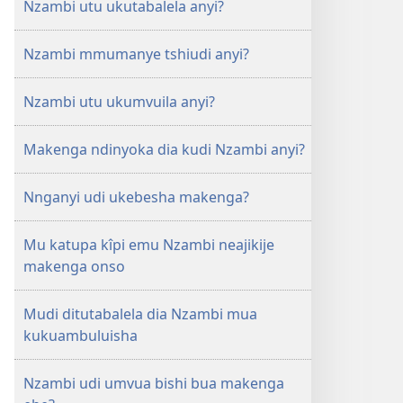
Nzambi utu ukutabalela anyi?
anyi?
Nzambi mmumanye tshiudi anyi?
Nzambi utu ukumvuila anyi?
Makenga ndinyoka dia kudi Nzambi anyi?
Nnganyi udi ukebesha makenga?
Mu katupa kîpi emu Nzambi neajikije
makenga onso
Mudi ditutabalela dia Nzambi mua
kukuambuluisha
Nzambi udi umvua bishi bua makenga