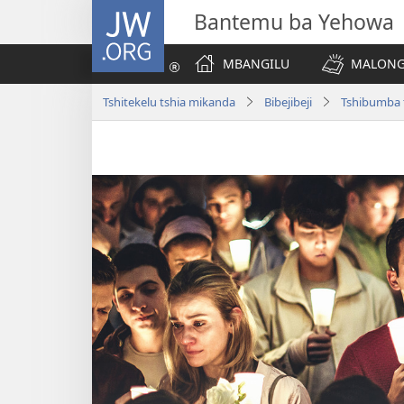
JW.ORG
Bantemu ba Yehowa
MBANGILU
MALONG
Tshitekelu tshia mikanda
Bibejibeji
Tshibumba 