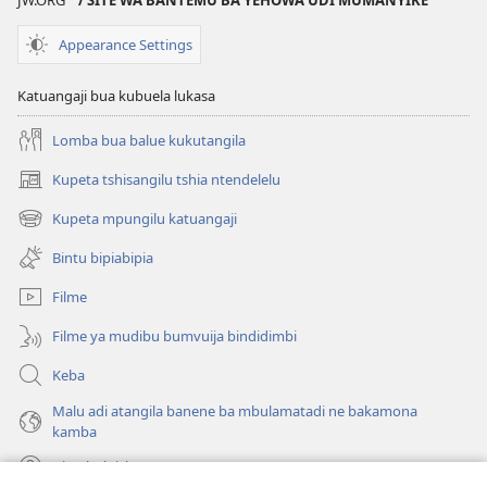
JW.ORG
/ SITE WA BANTEMU BA YEHOWA UDI MUMANYIKE
Appearance Settings
Katuangaji bua kubuela lukasa
Lomba bua balue kukutangila
Kupeta tshisangilu tshia ntendelelu
(bikangula
dibeji
Kupeta mpungilu katuangaji
(bikangula
dikuabu)
dibeji
Bintu bipiabipia
dikuabu)
Filme
Filme ya mudibu bumvuija bindidimbi
Keba
Malu adi atangila banene ba mbulamatadi ne bakamona
kamba
Diambuluisha