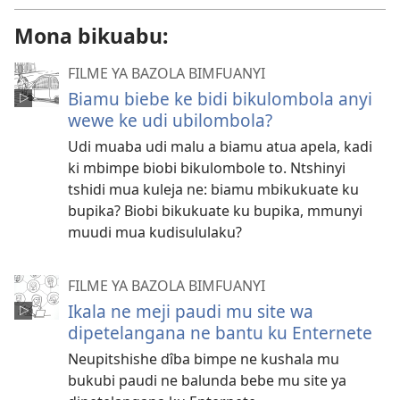
Mona bikuabu:
FILME YA BAZOLA BIMFUANYI
Biamu biebe ke bidi bikulombola anyi
wewe ke udi ubilombola?
Udi muaba udi malu a biamu atua apela, kadi
ki mbimpe biobi bikulombole to. Ntshinyi
tshidi mua kuleja ne: biamu mbikukuate ku
bupika? Biobi bikukuate ku bupika, mmunyi
muudi mua kudisululaku?
FILME YA BAZOLA BIMFUANYI
Ikala ne meji paudi mu site wa
dipetelangana ne bantu ku Enternete
Neupitshishe dîba bimpe ne kushala mu
bukubi paudi ne balunda bebe mu site ya