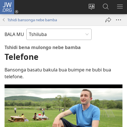
JW.ORG
Kubuela
(bikangula
Kushintulula
Keba
PA
dibeji
muakulu
JW.ORG
ME
Tshidi bansonga nebe bamba
dikuabu)
wa
site
BALA MU
Tshidi bena mulongo nebe bamba
Telefone
Bansonga basatu bakula bua buimpe ne bubi bua
telefone.