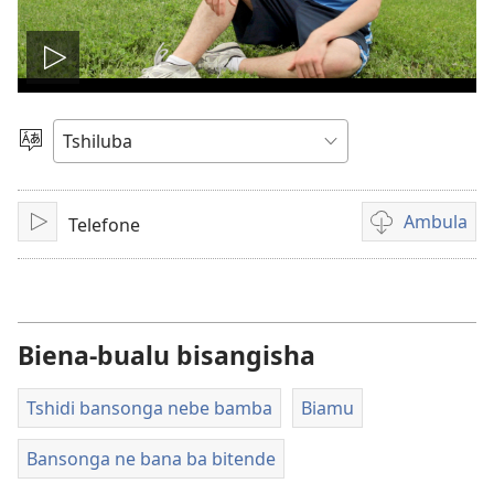
Ela
filme
Sungula
muakulu
Ambula
Telefone
Bala
Mua
kuambula
filme
Biena-bualu bisangisha
Tshidi bansonga nebe bamba
Biamu
Bansonga ne bana ba bitende