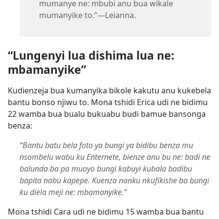
mumanye ne: mbubi anu bua wikale
mumanyike to.”​—Leianna.
“Lungenyi lua dishima lua ne:
mbamanyike”
Kudienzeja bua kumanyika bikole kakutu anu kukebela
bantu bonso njiwu to. Mona tshidi Erica udi ne bidimu
22 wamba bua bualu bukuabu budi bamue bansonga
benza:
“Bantu batu bela foto ya bungi ya bidibu benza mu
nsombelu wabu ku Enternete, bienze anu bu ne: badi ne
balunda ba pa muoyo bungi kabuyi kubala badibu
bapita nabu kapepe. Kuenza nanku nkufikishe ba bungi
ku diela meji ne: mbamanyike.”
Mona tshidi Cara udi ne bidimu 15 wamba bua bantu