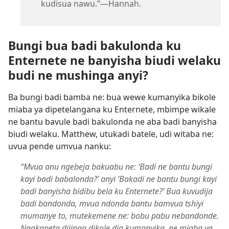
kudisua nawu.”​—Hannah.
Bungi bua badi bakulonda ku
Enternete ne banyisha biudi welaku
budi ne mushinga anyi?
Ba bungi badi bamba ne: bua wewe kumanyika bikole
miaba ya dipetelangana ku Enternete, mbimpe wikale
ne bantu bavule badi bakulonda ne aba badi banyisha
biudi welaku. Matthew, utukadi batele, udi witaba ne:
uvua pende umvua nanku:
“Mvua anu ngebeja bakuabu ne: ‘Badi ne bantu bungi
kayi badi babalonda?’ anyi ‘Bakadi ne bantu bungi kayi
badi banyisha bidibu bela ku Enternete?’ Bua kuvudija
badi bandonda, mvua ndonda bantu bamvua tshiyi
mumanye to, mutekemene ne: bobu pabu nebandonde.
Ngakapeta dijinga dikole dia kumanyika, ne miaba ya