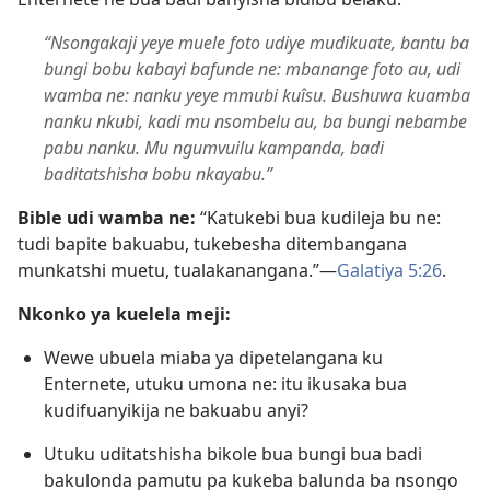
“Nsongakaji yeye muele foto udiye mudikuate, bantu ba
bungi bobu kabayi bafunde ne: mbanange foto au, udi
wamba ne: nanku yeye mmubi kuîsu. Bushuwa kuamba
nanku nkubi, kadi mu nsombelu au, ba bungi nebambe
pabu nanku. Mu ngumvuilu kampanda, badi
baditatshisha bobu nkayabu.”
Bible udi wamba ne:
“Katukebi bua kudileja bu ne:
tudi bapite bakuabu, tukebesha ditembangana
munkatshi muetu, tualakanangana.”​—
Galatiya 5:26
.
Nkonko ya kuelela meji:
Wewe ubuela miaba ya dipetelangana ku
Enternete, utuku umona ne: itu ikusaka bua
kudifuanyikija ne bakuabu anyi?
Utuku uditatshisha bikole bua bungi bua badi
bakulonda pamutu pa kukeba balunda ba nsongo