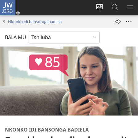
JW.ORG
Kubuela
(bikangula
Kushintulula
Keba
PA
dibeji
muakulu
JW.ORG
ME
Nkonko idi bansonga badiela
dikuabu)
wa
site
BALA MU
NKONKO IDI BANSONGA BADIELA