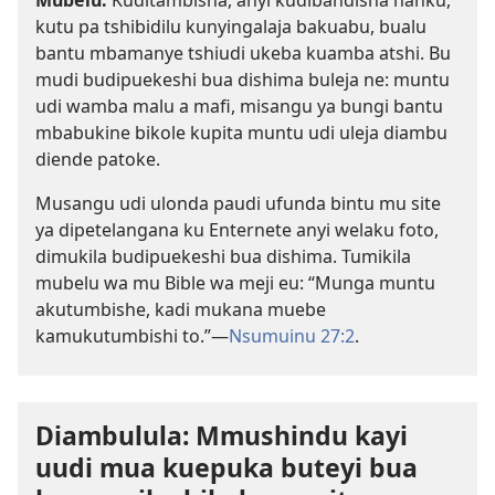
Mubelu:
Kuditambisha, anyi kudibandisha nanku,
kutu pa tshibidilu kunyingalaja bakuabu, bualu
bantu mbamanye tshiudi ukeba kuamba atshi. Bu
mudi budipuekeshi bua dishima buleja ne: muntu
udi wamba malu a mafi, misangu ya bungi bantu
mbabukine bikole kupita muntu udi uleja diambu
diende patoke.
Musangu udi ulonda paudi ufunda bintu mu site
ya dipetelangana ku Enternete anyi welaku foto,
dimukila budipuekeshi bua dishima. Tumikila
mubelu wa mu Bible wa meji eu: “Munga muntu
akutumbishe, kadi mukana muebe
kamukutumbishi to.”​—
Nsumuinu 27:2
.
Diambulula: Mmushindu kayi
uudi mua kuepuka buteyi bua