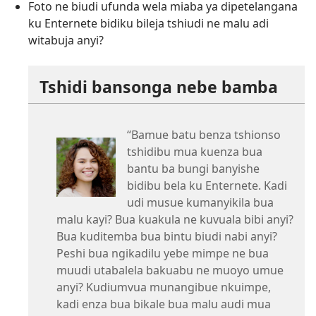
Foto ne biudi ufunda wela miaba ya dipetelangana
ku Enternete bidiku bileja tshiudi ne malu adi
witabuja anyi?
Tshidi bansonga nebe bamba
“Bamue batu benza tshionso
tshidibu mua kuenza bua
bantu ba bungi banyishe
bidibu bela ku Enternete. Kadi
udi musue kumanyikila bua
malu kayi? Bua kuakula ne kuvuala bibi anyi?
Bua kuditemba bua bintu biudi nabi anyi?
Peshi bua ngikadilu yebe mimpe ne bua
muudi utabalela bakuabu ne muoyo umue
anyi? Kudiumvua munangibue nkuimpe,
kadi enza bua bikale bua malu audi mua