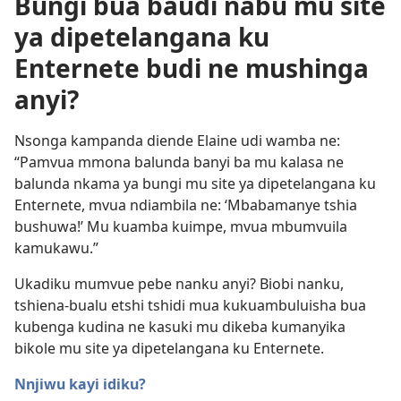
Bungi bua baudi nabu mu site
ya dipetelangana ku
Enternete budi ne mushinga
anyi?
Nsonga kampanda diende Elaine udi wamba ne:
“Pamvua mmona balunda banyi ba mu kalasa ne
balunda nkama ya bungi mu site ya dipetelangana ku
Enternete, mvua ndiambila ne: ‘Mbabamanye tshia
bushuwa!’ Mu kuamba kuimpe, mvua mbumvuila
kamukawu.”
Ukadiku mumvue pebe nanku anyi? Biobi nanku,
tshiena-bualu etshi tshidi mua kukuambuluisha bua
kubenga kudina ne kasuki mu dikeba kumanyika
bikole mu site ya dipetelangana ku Enternete.
Nnjiwu kayi idiku?