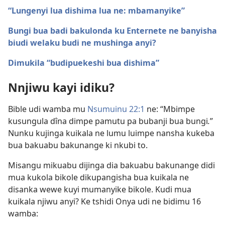
“Lungenyi lua dishima lua ne: mbamanyike”
Bungi bua badi bakulonda ku Enternete ne banyisha
biudi welaku budi ne mushinga anyi?
Dimukila “budipuekeshi bua dishima”
Nnjiwu kayi idiku?
Bible udi wamba mu
Nsumuinu 22:1
ne: “Mbimpe
kusungula dîna dimpe pamutu pa bubanji bua bungi
.
”
Nunku kujinga kuikala ne lumu luimpe nansha kukeba
bua bakuabu bakunange ki nkubi to.
Misangu mikuabu dijinga dia bakuabu bakunange didi
mua kukola bikole dikupangisha bua kuikala ne
disanka wewe kuyi mumanyike bikole. Kudi mua
kuikala njiwu anyi? Ke tshidi Onya udi ne bidimu 16
wamba: