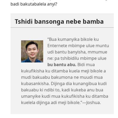
badi bakutabalela anyi?
Tshidi bansonga nebe bamba
“Bua kumanyika bikole ku
Enternete mbimpe ulue muntu
udi bantu banyisha, mmumue
ne: pa tshibidilu mbimpe ulue
bu bantu abu.
Bidi mua
kukufikisha ku ditamba kuela meji bikole a
mudi bakuabu bakumona ne muudi mua
kubasankisha. Dijinga dia kunangibua kudi
bakuabu ki ndibi to, kadi kukeba anu bua
umanyike kudi mua kukufikisha ku ditamba
kuelela dijinga adi meji bikole.”​—Joshua.