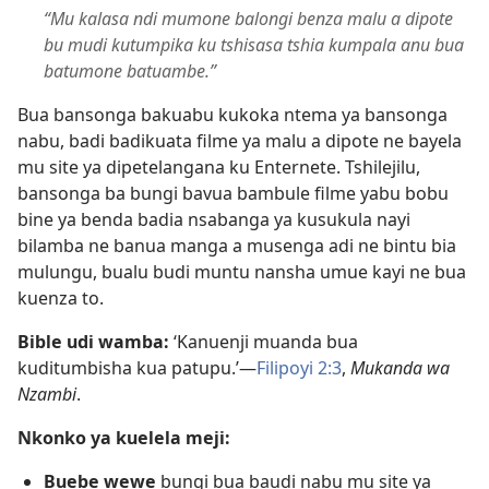
“Mu kalasa ndi mumone balongi benza malu a dipote
bu mudi kutumpika ku tshisasa tshia kumpala anu bua
batumone batuambe.”
Bua bansonga bakuabu kukoka ntema ya bansonga
nabu, badi badikuata filme ya malu a dipote ne bayela
mu site ya dipetelangana ku Enternete. Tshilejilu,
bansonga ba bungi bavua bambule filme yabu bobu
bine ya benda badia nsabanga ya kusukula nayi
bilamba ne banua manga a musenga adi ne bintu bia
mulungu, bualu budi muntu nansha umue kayi ne bua
kuenza to.
Bible udi wamba:
‘Kanuenji muanda bua
kuditumbisha kua patupu.’​—
Filipoyi 2:3
,
Mukanda wa
Nzambi
.
Nkonko ya kuelela meji:
Buebe wewe
bungi bua baudi nabu mu site ya