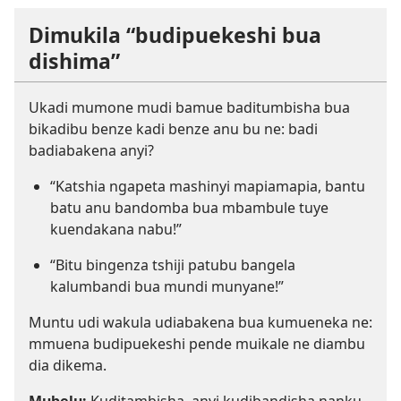
Dimukila “budipuekeshi bua
dishima”
Ukadi mumone mudi bamue baditumbisha bua
bikadibu benze kadi benze anu bu ne: badi
badiabakena anyi?
“Katshia ngapeta mashinyi mapiamapia, bantu
batu anu bandomba bua mbambule tuye
kuendakana nabu!”
“Bitu bingenza tshiji patubu bangela
kalumbandi bua mundi munyane!”
Muntu udi wakula udiabakena bua kumueneka ne:
mmuena budipuekeshi pende muikale ne diambu
dia dikema.