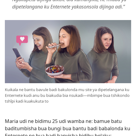
dipetelangana ku Enternete yakasonsola dijinga adi.”
Kuikala ne bantu bavule badi bakulonda mu site ya dipetelangana ku
Enternete kudi anu bu biakudia bia nsukadi​—mbimpe bua tshikondo
tshîpi kadi kuakukuta to
Maria udi ne bidimu 25 udi wamba ne: bamue batu
baditumbisha bua bungi bua bantu badi babalonda ku
Enternete ne bua badi banyisha bidibu belaku: