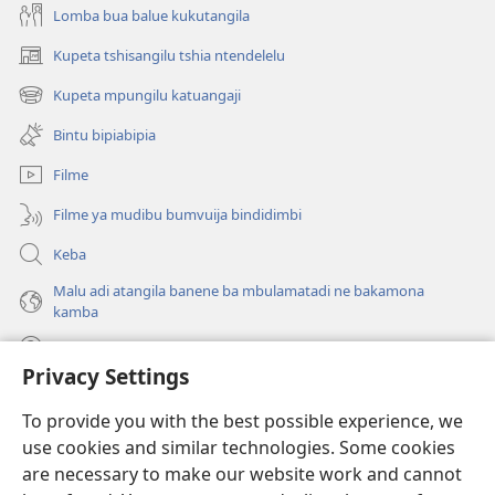
Lomba bua balue kukutangila
Kupeta tshisangilu tshia ntendelelu
(bikangula
dibeji
Kupeta mpungilu katuangaji
(bikangula
dikuabu)
dibeji
Bintu bipiabipia
dikuabu)
Filme
Filme ya mudibu bumvuija bindidimbi
Keba
Malu adi atangila banene ba mbulamatadi ne bakamona
kamba
Diambuluisha
Privacy Settings
Mapa
(bikangula
To provide you with the best possible experience, we
dibeji
use cookies and similar technologies. Some cookies
dikuabu)
TSHITEKELU TSHIA MIKANDA TSHIA KU ENTERNETE tshia
are necessary to make our website work and cannot
(bikangula
Watchtower