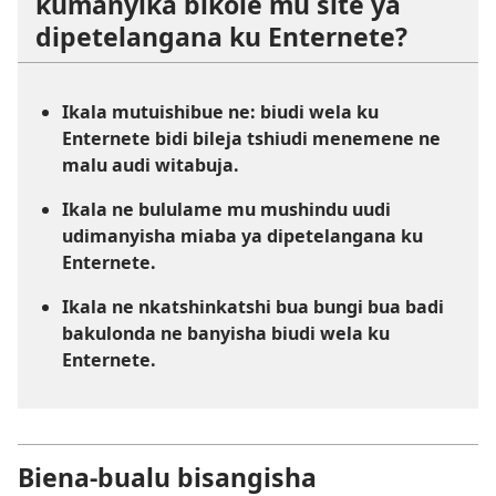
kumanyika bikole mu site ya
dipetelangana ku Enternete?
Ikala mutuishibue ne: biudi wela ku
Enternete bidi bileja tshiudi menemene ne
malu audi witabuja.
Ikala ne bululame mu mushindu uudi
udimanyisha miaba ya dipetelangana ku
Enternete.
Ikala ne nkatshinkatshi bua bungi bua badi
bakulonda ne banyisha biudi wela ku
Enternete.
Biena-bualu bisangisha