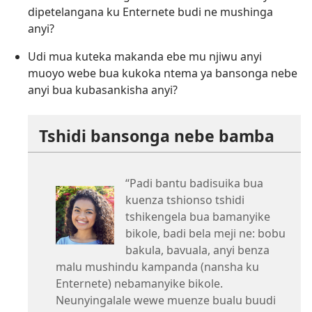
dipetelangana ku Enternete budi ne mushinga
anyi?
Udi mua kuteka makanda ebe mu njiwu anyi
muoyo webe bua kukoka ntema ya bansonga nebe
anyi bua kubasankisha anyi?
Tshidi bansonga nebe bamba
“Padi bantu badisuika bua
kuenza tshionso tshidi
tshikengela bua bamanyike
bikole, badi bela meji ne: bobu
bakula, bavuala, anyi benza
malu mushindu kampanda (nansha ku
Enternete) nebamanyike bikole.
Neunyingalale wewe muenze bualu buudi