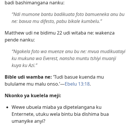
badi bashimangana nanku:
“Ndi mumone bantu badikuata foto bamueneka anu bu
ne: bavua mu difesto, pabu bikale kumbelu.”
Matthew udi ne bidimu 22 udi witaba ne: wakenza
pende nanku:
“Ngakela foto wa muenze anu bu ne: mvua mudikuatayi
ku mukuna wa Everest, nansha muntu tshiyi muanji
kuya ku Azi.”
Bible udi wamba ne:
‘Tudi basue kuenda mu
bululame mu malu onso.’​—
Ebelu 13:18
.
Nkonko ya kuelela meji:
Wewe ubuela miaba ya dipetelangana ku
Enternete, utuku wela bintu bia dishima bua
umanyike anyi?