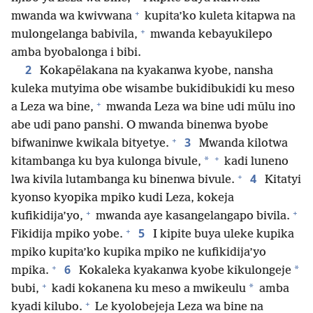
+
mwanda wa kwivwana
kupita’ko kuleta kitapwa na
+
mulongelanga babivila,
mwanda kebayukilepo
amba byobalonga i bibi.
2
Kokapēlakana na kyakanwa kyobe, nansha
kuleka mutyima obe wisambe bukidibukidi ku meso
+
a Leza wa bine,
mwanda Leza wa bine udi mūlu ino
abe udi pano panshi. O mwanda binenwa byobe
+
3
bifwaninwe kwikala bityetye.
Mwanda kilotwa
+
*
kitambanga ku bya kulonga bivule,
kadi luneno
+
4
lwa kivila lutambanga ku binenwa bivule.
Kitatyi
kyonso kyopika mpiko kudi Leza, kokeja
+
+
kufikidija’yo,
mwanda aye kasangelangapo bivila.
+
5
Fikidija mpiko yobe.
I kipite buya uleke kupika
mpiko kupita’ko kupika mpiko ne kufikidija’yo
+
6
*
mpika.
Kokaleka kyakanwa kyobe kikulongeje
+
*
bubi,
kadi kokanena ku meso a mwikeulu
amba
+
kyadi kilubo.
Le kyolobejeja Leza wa bine na