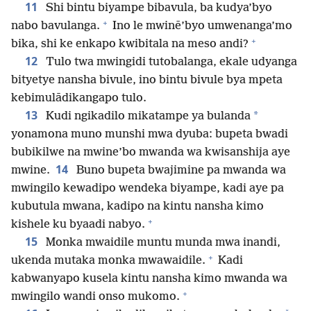
11
Shi bintu biyampe bibavula, ba kudya’byo
+
nabo bavulanga.
Ino le mwinē’byo umwenanga’mo
+
bika, shi ke enkapo kwibitala na meso andi?
12
Tulo twa mwingidi tutobalanga, ekale udyanga
bityetye nansha bivule, ino bintu bivule bya mpeta
kebimulādikangapo tulo.
13
*
Kudi ngikadilo mikatampe ya bulanda
yonamona muno munshi mwa dyuba: bupeta bwadi
bubikilwe na mwine’bo mwanda wa kwisanshija aye
14
mwine.
Buno bupeta bwajimine pa mwanda wa
mwingilo kewadipo wendeka biyampe, kadi aye pa
kubutula mwana, kadipo na kintu nansha kimo
+
kishele ku byaadi nabyo.
15
Monka mwaidile muntu munda mwa inandi,
+
ukenda mutaka monka mwawaidile.
Kadi
kabwanyapo kusela kintu nansha kimo mwanda wa
+
mwingilo wandi onso mukomo.