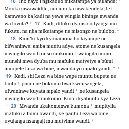
16
*
Ino nayo i ngikadilo mikatampe ya bulanda:
Monka mwawaidile, mo monka mwakendela; le i
kamweno’ka kadi na yewa wingila bininge mwanda
+
17
wa luvula?
Kadi, difuku dyonso udyanga mu
+
fukutu, na njia mikatampe ne misongo ne bulobo.
18
Kino’ki kyo kyonamona bu kiyampe ne
kifwaninwe: amba muntu adye, atome ne kusangela
+
mwingilo wandi onso mukomo
waingila muno
munshi mwa dyuba mu mafuku matyetye a būmi
+
*
amupēle Leza wa bine, mwanda yo mpalo yandi.
19
Kadi, shi Leza wa bine wape muntu bupeta ne
+
bintu
pamo ne bukomo bwa kwibisangela,
*
ufwaninwe kuyata mpalo yandi
ne kusangela
mwingilo wandi mukomo. Kino i kyabuntu kya Leza.
+
20
*
Mwanda ukakomenwa kumona
mupityila
mafuku a būmi bwandi, ke-pantu Leza wa bine
+
uyujanga nsangaji mu mutyima wandi.