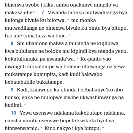
binenwa byobe i kika, amba onakanye mingilo ya
+
7
makasa obe?
Mwanda monka mutwadilanga bya
+
kulonga bivule ku bilotwa,
mo monka
mutwadilanga ne binenwa bivule ku bintu bya bitupu.
+
Ino abe tyina Leza wa bine.
8
Shi ubamone malwa a mulanda ne kujilulwa
kwa bululame ne boloke mu kipindi kya ntanda yenu,
+
kokatulumuka pa mwanda’wa.
Ke-pantu yao
mwingidi mukatampe wa bulēme utalwanga na yewa
mukatampe kumupita, kadi kudi bakwabo
bebatabukile bukatampe.
9
Kadi, kamweno ka ntanda i bebabanye’ko abo
bonso; enka ne mulopwe mwine ukwashibwanga na
+
budimi.
10
Yewa usenswe ndalama kakekutapo ndalama,
nansha muntu usenswe bupeta kwikuta byobya
+
+
bimwenwa’mo.
Kino nakyo i kya bitupu.