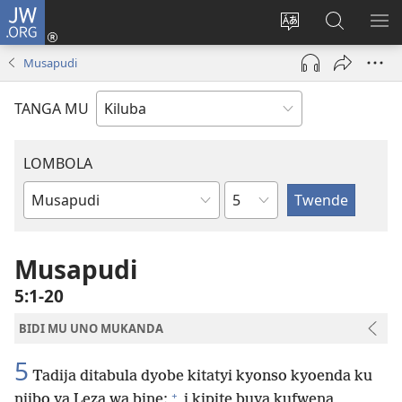
JW.ORG
Twela
(opens
Shinta
Kukimba
LO
new
ludimi
pa
NT
Musapudi
window)
lwa
JW.ORG
diteba
TANGA MU
LOMBOLA
Shapita
Mukanda
wa
mu
Musapudi
Bible
5:1-20
BIDI MU UNO MUKANDA
5
Tadija ditabula dyobe kitatyi kyonso kyoenda ku
+
njibo ya Leza wa bine;
i kipite buya kufwena