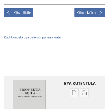
Kibadikile
Kilonda'ko
Kudi byepelo bya balembi pa kino kintu
BYA KUTENTULA
Miswelo
Miswelo
ya
ya
mwa
mwa