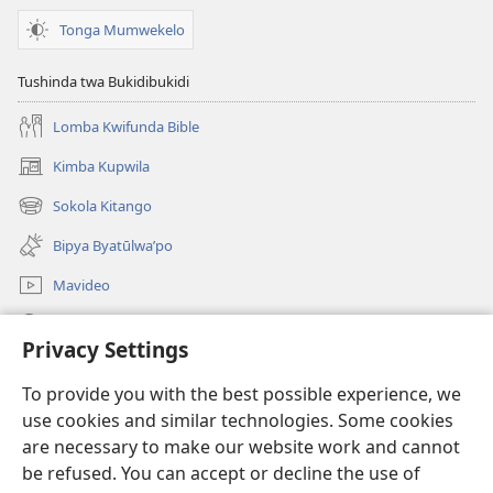
Tonga Mumwekelo
Tushinda twa Bukidibukidi
Lomba Kwifunda Bible
Kimba Kupwila
(opens
new
Sokola Kitango
(opens
window)
new
Bipya Byatūlwa’po
window)
Mavideo
Kukimba
Privacy Settings
Byabuntu
(opens
To provide you with the best possible experience, we
new
use cookies and similar technologies. Some cookies
window)
Watchtower KIBĪKO PA ENTELENETE
are necessary to make our website work and cannot
(opens
be refused. You can accept or decline the use of
new
®
JW Hub
window)