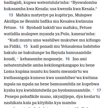
badingidi, kupwa watentulula’mba: “Byowalomba
kukasamba kwa Kesala; usa kwenda kwa Kesala.”
13
Mafuku matyetye pa kupita’po, Mulopwe
Akidipa ne Benishi bafika mu Kesalea kwimuna
14
Fetuse.
Byobadi bakidi’mo mafuku, Fetuse
watūdila mulopwe myanda ya Polo, kanena’mba:
“Kudi muntu umo washīlwe mukutwe mu kifungo
15
na Fidiki,
kadi ponadi mu Yelusalema babitobo
bakulu ne bakulumpe ba Bayuda bamusambīle
+
16
kondi,
kebanombe muponeje.
Ino ami
nebatentulwile amba kekilongekangapo ku bene
Loma kupāna muntu ku bantu mwanda’tu wa
kwibasangaja kumeso kwa usambīlwe’wa kwitana
mpala na mpala na bene bamusambila ne kupebwa
+
17
kyaba kya kwishintulwila pa byobamusambīle.
Penepo pobafikile muno, nkyaijijepo, dya kesha’tu
nashikata kala pa kityibilo kya mambo