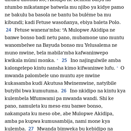
ntumbo mikatampe batwela mu njibo ya kidye pamo
ne bakulu ba basola ne bantu ba bulēme ba mu
kibundi; kadi Fetuse wasoñanya, ebiya baleta Polo.
24
Fetuse wanena’mba: “A Mulopwe Akidipa ne
banwe bonso badi netu pano, mubamone uno muntu
wanombelwe na Bayuda bonso mu Yelusalema ne
muno mwine, bela mabila’mba kafwaninwepo
+
25
kwikala mūmi monka.
Ino najingulwile amba
+
kalongelepo kintu nansha kimo kifwaninwe lufu.
O
mwanda palombele uno muntu aye mwine
kukasamba kudi Akutusa Mwinemwine, natyibile
26
butyibi bwa kumutuma.
Ino nkidipo na kintu kya
kulembela Mfumwami pa mwanda wandi. Shi ke
pano, namuleta ku meso enu banwe bonso,
nakampata ku meso obe, abe Mulopwe Akidipa,
amba pa kupwa kumusambija, nami mone kya
27
kulemba.
Mwanda bimweka bu kebidipo na