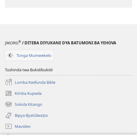
®
JW.ORG
/ DITEBA DIYUKANE DYA BATUMONI BA YEHOVA
Tonga Mumwekelo
Tushinda twa Bukidibukidi
Lomba Kwifunda Bible
Kimba Kupwila
(opens
new
Sokola Kitango
(opens
window)
new
Bipya Byatūlwa’po
window)
Mavideo