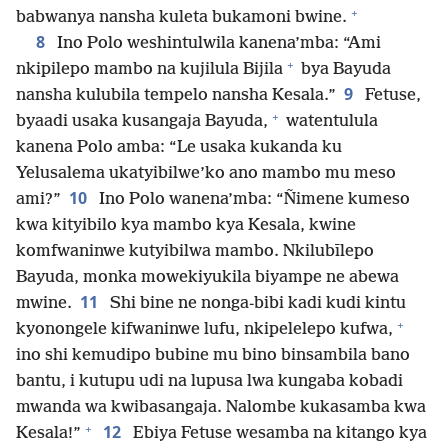
+
babwanya nansha kuleta bukamoni bwine.
8
Ino Polo weshintulwila kanena’mba: “Ami
+
nkipilepo mambo na kujilula Bijila
bya Bayuda
9
nansha kulubila tempelo nansha Kesala.”
Fetuse,
+
byaadi usaka kusangaja Bayuda,
watentulula
kanena Polo amba: “Le usaka kukanda ku
Yelusalema ukatyibilwe’ko ano mambo mu meso
10
ami?”
Ino Polo wanena’mba: “Ñimene kumeso
kwa kityibilo kya mambo kya Kesala, kwine
komfwaninwe kutyibilwa mambo. Nkilubīlepo
Bayuda, monka mowekiyukila biyampe ne abewa
11
mwine.
Shi bine ne nonga-bibi kadi kudi kintu
+
kyonongele kifwaninwe lufu, nkipelelepo kufwa,
ino shi kemudipo bubine mu bino binsambila bano
bantu, i kutupu udi na lupusa lwa kungaba kobadi
mwanda wa kwibasangaja. Nalombe kukasamba kwa
+
12
Kesala!”
Ebiya Fetuse wesamba na kitango kya