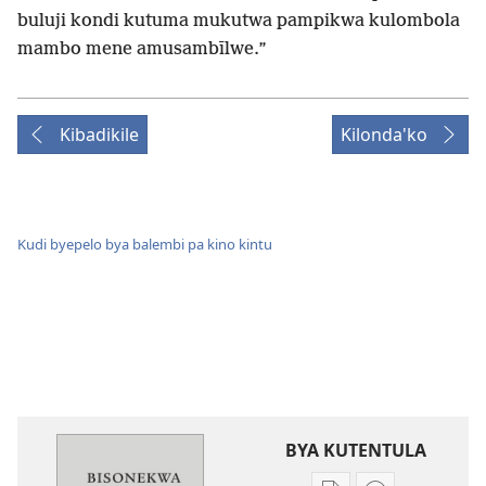
buluji kondi kutuma mukutwa pampikwa kulombola
mambo mene amusambīlwe.”
Kibadikile
Kilonda'ko
Kudi byepelo bya balembi pa kino kintu
BYA KUTENTULA