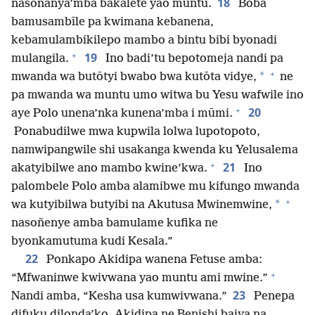
18
nasoñanya’mba bakalete yao muntu.
Boba
bamusambīle pa kwimana kebanena,
kebamulambikilepo mambo a bintu bibi byonadi
+
19
mulangila.
Ino badi’tu bepotomeja nandi pa
+
*
mwanda wa butōtyi bwabo bwa kutōta vidye,
ne
pa mwanda wa muntu umo witwa bu Yesu wafwile ino
+
20
aye Polo unena’nka kunena’mba i mūmi.
Ponabudilwe mwa kupwila lolwa lupotopoto,
namwipangwile shi usakanga kwenda ku Yelusalema
+
21
akatyibilwe ano mambo kwine’kwa.
Ino
palombele Polo amba alamibwe mu kifungo mwanda
+
*
wa kutyibilwa butyibi na Akutusa Mwinemwine,
nasoñenye amba bamulame kufika ne
byonkamutuma kudi Kesala.”
22
Ponkapo Akidipa wanena Fetuse amba:
+
“Mfwaninwe kwivwana yao muntu ami mwine.”
23
Nandi amba, “Kesha usa kumwivwana.”
Penepa
difuku dilonda’ko, Akidipa ne Benishi baiya na