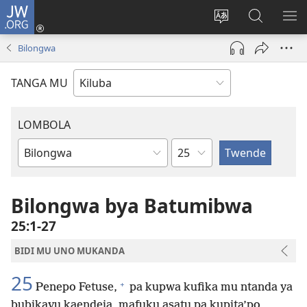
JW.ORG
Twela
(opens
Shinta
Kukimba
LO
new
ludimi
pa
NT
Bilongwa
window)
lwa
JW.ORG
diteba
TANGA MU
LOMBOLA
Shapita
Mukanda
wa
mu
Bilongwa bya Batumibwa
Bible
25:1-27
BIDI MU UNO MUKANDA
25
+
Penepo Fetuse,
pa kupwa kufika mu ntanda ya
bubikavu kaendeja, mafuku asatu pa kupita’po,