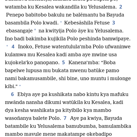
2
watamba ku Kesalea wakandila ku Yelusalema.
Penepo babitobo bakulu ne balēmantu ba Bayuda
+
3
basambila Polo kwadi.
Kebesāshila Fetuse
*
ebasangaje
na kwityija Polo āye ku Yelusalema.
Ino badi bakimba kujikila Polo peshinda bamwipaye.
+
4
Inoko, Fetuse watentulula’mba Polo ufwaninwe
kulamwa mu Kesalea kadi amba aye mwine usa
5
kujokela’ko panopano.
Kanena’mba: “Boba
bapelwe lupusa mu bukata mwenu batūke pamo
nami bakamusambile, shi bine, uno muntu i mulonge
+
kibi.”
6
Ebiya aye pa kushikata nabo kintu kya mafuku
mwānda nansha dikumi watūkila ku Kesalea, kadi
dya kesha washikata pa kityibilo kya mambo
7
wasoñanya balete Polo.
Aye pa kwiya, Bayuda
batambile ku Yelusalema bamubumba, bamulambika
mambo mavule mene makatampe okebadipo