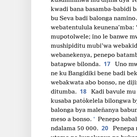
kusumininwa mu dijina dya Ye
kwadi bana basamba-babidi b
bu Seva badi balonga namino
webatentulula keunena’mba: 
mupotolwele; ino le banwe mw
mushipiditu mubi’wa webakid
webanekenya, penepo batamba
17
batapwe bilonda.
Uno mwa
ne ku Bangidiki bene badi be
webakwata abo bonso, ne dij
18
ditumba.
Kadi bavule mu 
kusaba patōkelela bilongwa b
balonga bya maleñanya babu
+
meso a bonso.
Penepo babala
20
ndalama 50 000.
Penepa 