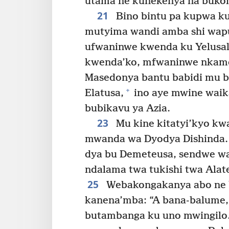
utama ne kunekenya na buko
21
Bino bintu pa kupwa k
mutyima wandi amba shi wap
ufwaninwe kwenda ku Yelusa
kwenda’ko, mfwaninwe nkam
Masedonya bantu babidi mu b
+
Elatusa,
ino aye mwine waik
bubikavu ya Azia.
23
Mu kine kitatyi’kyo k
mwanda wa Dyodya Dishinda.
dya bu Demeteusa, sendwe w
ndalama twa tukishi twa Alat
25
Webakongakanya abo ne b
kanena’mba: “A bana-balume
butambanga ku uno mwingilo