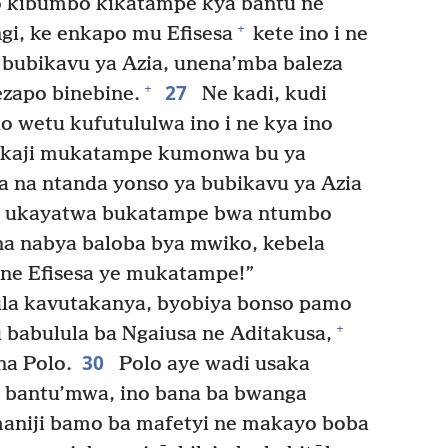
 kibumbo kikatampe kya bantu ne
+
gi, ke enkapo mu Efisesa
kete ino i ne
 bubikavu ya Azia, unena’mba baleza
27
+
zapo binebine.
Ne kadi, kudi
o wetu kufutululwa ino i ne kya ino
mukaji mukatampe kumonwa bu ya
a na ntanda yonso ya bubikavu ya Azia
u, ukayatwa bukatampe bwa ntumbo
a nabya baloba bya mwiko, kebela
ene Efisesa ye mukatampe!”
la kavutakanya, byobiya bonso pamo
+
u babulula ba Ngaiusa ne Aditakusa,
30
na Polo.
Polo aye wadi usaka
bantu’mwa, ino bana ba bwanga
aniji bamo ba mafetyi ne makayo boba