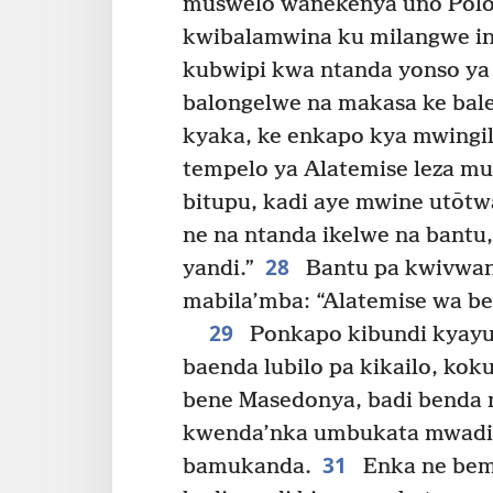
muswelo wanekenya uno Polo
kwibalamwina ku milangwe in
kubwipi kwa ntanda yonso ya
balongelwe na makasa ke bale
kyaka, ke enkapo kya mwingil
tempelo ya Alatemise leza 
bitupu, kadi aye mwine utōtw
ne na ntanda ikelwe na bant
28
yandi.”
Bantu pa kwivwan
mabila’mba: “Alatemise wa b
29
Ponkapo kibundi kyayu
baenda lubilo pa kikailo, kok
bene Masedonya, badi benda 
kwenda’nka umbukata mwadi 
31
bamukanda.
Enka ne bem