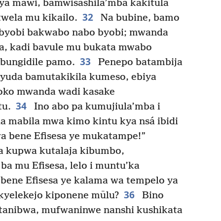
ya mawi, bamwisāshila’mba kakitūla
32
wela mu kikailo.
Na bubine, bamo
a byobi bakwabo nabo byobi; mwanda
a, kadi bavule mu bukata mwabo
33
ebungidile pamo.
Penepo batambija
yuda bamutakikila kumeso, ebiya
oko mwanda wadi kasake
34
tu.
Ino abo pa kumujiula’mba i
a mabila mwa kimo kintu kya nsá ibidi
wa bene Efisesa ye mukatampe!”
a kupwa kutalaja kibumbo,
a mu Efisesa, lelo i muntu’ka
bene Efisesa ye kalama wa tempelo ya
36
kyelekejo kiponene mūlu?
Bino
tanibwa, mufwaninwe nanshi kushikata