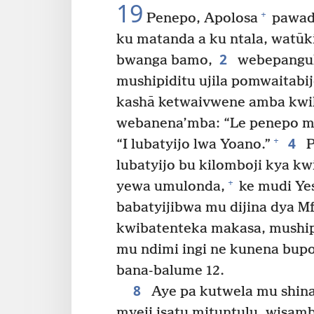
19
+
Penepo, Apolosa
pawadi
ku matanda a ku ntala, watūki
2
bwanga bamo,
webepangul
mushipiditu ujila pomwaitabij
kashā ketwaivwene amba kwika
webanena’mba: “Le penepo mw
4
+
“I lubatyijo lwa Yoano.”
P
lubatyijo bu kilomboji kya kw
+
yewa umulonda,
ke mudi Yes
babatyijibwa mu dijina dya 
kwibatenteka makasa, mushipi
mu ndimi ingi ne kunena bupo
bana-balume 12.
8
Aye pa kutwela mu shin
myeji isatu mituntulu, wisa