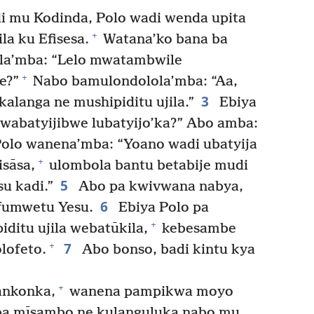
 mu Kodinda, Polo wadi wenda upita
+
la ku Efisesa.
Watana’ko bana ba
a’mba: “Lelo mwatambwile
+
e?”
Nabo bamulondolola’mba: “Aa,
3
langa ne mushipiditu ujila.”
Ebiya
abatyijibwe lubatyijo’ka?” Abo amba:
olo wanena’mba: “Yoano wadi ubatyija
+
isāsa,
ulombola bantu betabije mudi
5
u kadi.”
Abo pa kwivwana nabya,
6
Mfumwetu Yesu.
Ebiya Polo pa
+
ditu ujila webatūkila,
kebesambe
7
+
lofeto.
Abo bonso, badi kintu kya
+
ankonka,
wanena pampikwa moyo
mba mīsambo ne kulanguluka nabo mu