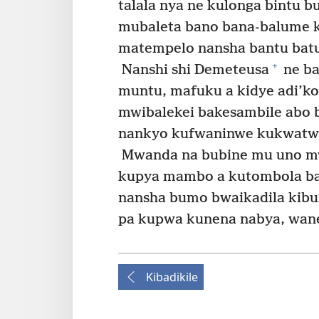
talala nyā ne kulonga bintu b
mubaleta bano bana-balume k
matempelo nansha bantu batu
+
Nanshi shi Demeteusa
ne ba
muntu, mafuku a kidye adi’k
mwibalekei bakesambile abo 
nankyo kufwaninwe kukwatwa 
Mwanda na bubine mu uno mw
kupya mambo a kutombola ban
nansha bumo bwaikadila kib
pa kupwa kunena nabya, wane
Kibadikile