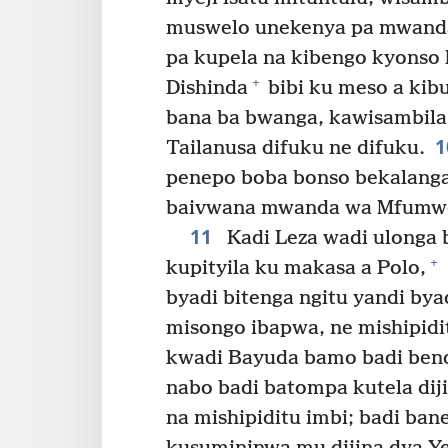
muswelo unekenya pa mwand
pa kupela na kibengo kyonso 
+
Dishinda
bibi ku meso a kib
bana ba bwanga, kawisambil
Tailanusa difuku ne difuku.
penepo boba bonso bekalanga
baivwana mwanda wa Mfumwet
11
Kadi Leza wadi ulonga
+
kupityila ku makasa a Polo,
byadi bitenga ngitu yandi bya
misongo ibapwa, ne mishipidi
kwadi Bayuda bamo badi ben
nabo badi batompa kutela di
na mishipiditu imbi; badi ba