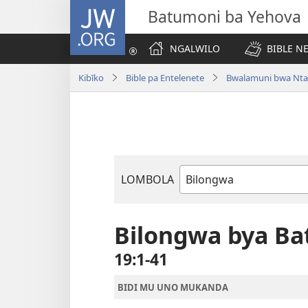
JW.ORG
Batumoni ba Yehova
NGALWILO
BIBLE N
Kibīko
Bible pa Entelenete
Bwalamuni bwa Nta
LOMBOLA
Mukanda
wa
mu
Bilongwa bya B
Bible
19:1-41
BIDI MU UNO MUKANDA