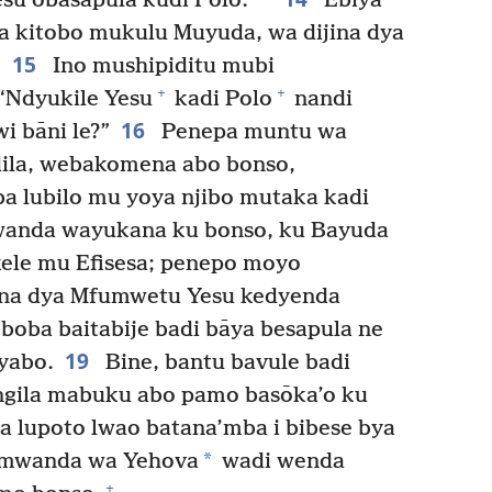
su obasapula kudi Polo.”
Ebiya
a kitobo mukulu Muyuda, wa dijina dya
15
.
Ino mushipiditu mubi
+
+
“Ndyukile Yesu
kadi Polo
nandi
16
i bāni le?”
Penepa muntu wa
ila, webakomena abo bonso,
 lubilo mu yoya njibo mutaka kadi
nda wayukana ku bonso, ku Bayuda
kele mu Efisesa; penepo moyo
ina dya Mfumwetu Yesu kedyenda
boba baitabije badi bāya besapula ne
19
yabo.
Bine, bantu bavule badi
ngila mabuku abo pamo basōka’o ku
 lupoto lwao batana’mba i bibese bya
*
mwanda wa Yehova
wadi wenda
+