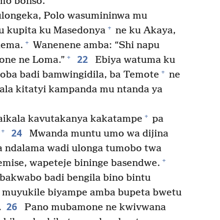
mo bonso.
ulongeka, Polo wasumininwa mu
+
u kupita ku Masedonya
ne ku Akaya,
+
lema.
Wanenene amba: “Shi napu
22
+
one ne Loma.”
Ebiya watuma ku
+
oba badi bamwingidila, ba Temote
ne
ala kitatyi kampanda mu ntanda ya
+
waikala kavutakanya kakatampe
pa
24
+
Mwanda muntu umo wa dijina
a ndalama wadi ulonga tumobo twa
+
emise, wapeteje bininge basendwe.
akwabo badi bengila bino bintu
, muyukile biyampe amba bupeta bwetu
26
.
Pano mubamone ne kwivwana