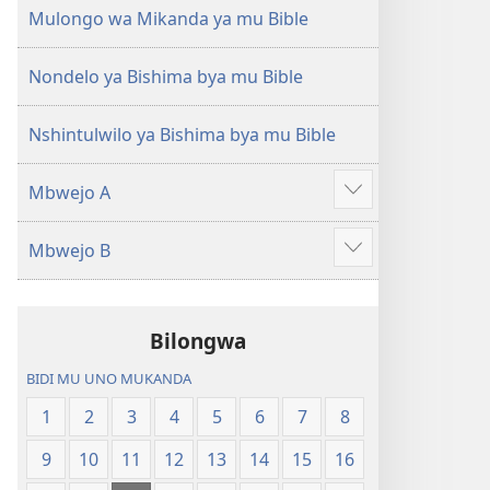
(Mulupulwe
Ntanda
Mulongo wa Mikanda ya mu Bible
mu
Mipya
2018)
(Mulupulwe
Nondelo ya Bishima bya mu Bible
mu
2018)
Nshintulwilo ya Bishima bya mu Bible
Mbwejo A
Show
more
Mbwejo B
Show
more
Bilongwa
BIDI MU UNO MUKANDA
1
2
3
4
5
6
7
8
9
10
11
12
13
14
15
16