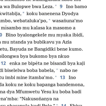
9
+
a wa Bulopwe bwa Leza.
Ino bamo
*
kwitabija,
koku banenena Dyodya
+
umbo, webataluka’po,
wasañuna’mo
a mīsambo mu kalasa ka masomo a
10
Bino byalongekele mu myaka ibidi,
 mu ntanda ya bubikavu ya Azia
u, Bayuda ne Bangidiki bene kumo.
 bilongwa bya bukomo bya nkuo
12
enka ne bipēta ne bisandi bya kaji
+
di biselelwa boba babela,
nabo ne
13
+
tu imbi mine itamba’mo.
Ino
da koku ne koku bapanga bandemona,
jina dya Mfumwetu Yesu ku boba badi
nena’mba: “Nakusoñanya na
14
+