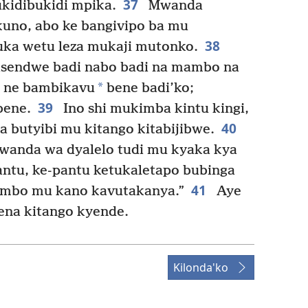
37
ukidibukidi mpika.
Mwanda
uno, abo ke bangivipo ba mu
38
ka wetu leza mukaji mutonko.
sendwe badi nabo badi na mambo na
*
o ne bambikavu
bene badi’ko;
39
bene.
Ino shi mukimba kintu kingi,
40
butyibi mu kitango kitabijibwe.
anda wa dyalelo tudi mu kyaka kya
tu, ke-pantu ketukaletapo bubinga
41
umbo mu kano kavutakanya.”
Aye
na kitango kyende.
Kilonda'ko