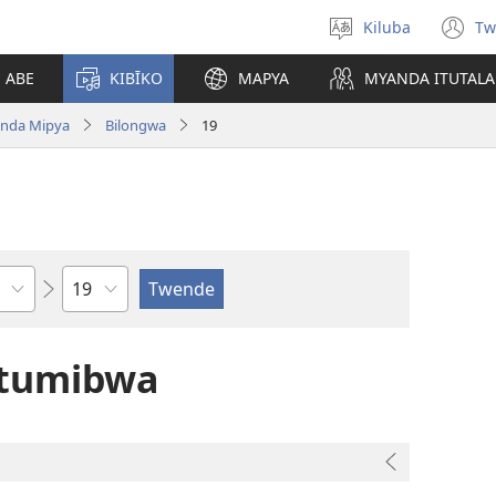
Kiluba
Tw
Tonga
(o
Ludimi
n
E ABE
KIBĪKO
MAPYA
MYANDA ITUTALA
w
nda Mipya
Bilongwa
19
Shapita
atumibwa