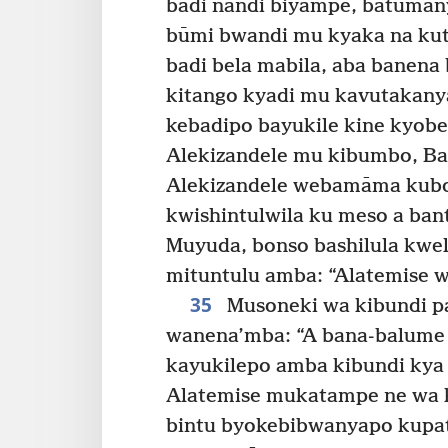
badi nandi biyampe, batuman
būmi bwandi mu kyaka na kut
badi bela mabila, aba banen
kitango kyadi mu kavutakany
kebadipo bayukile kine kyob
Alekizandele mu kibumbo, Ba
Alekizandele webamāma kub
kwishintulwila ku meso a ban
Muyuda, bonso bashilula kwel
mituntulu amba: “Alatemise 
35
Musoneki wa kibundi p
wanena’mba: “A bana-balume b
kayukilepo amba kibundi kya 
Alatemise mukatampe ne wa 
bintu byokebibwanyapo kupa