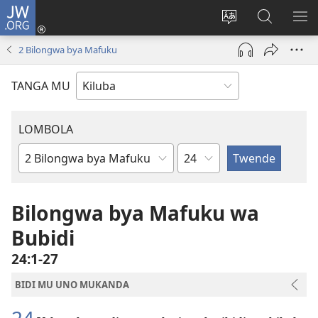
JW.ORG
Twela
(opens
Shinta
Kukimba
LO
new
ludimi
pa
NT
2 Bilongwa bya Mafuku
window)
lwa
JW.ORG
diteba
TANGA MU
LOMBOLA
Shapita
Mukanda
wa
mu
Bilongwa bya Mafuku wa
Bible
Bubidi
24:1-27
BIDI MU UNO MUKANDA