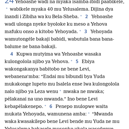
24
Yehoashe wadi na myaka isamba-ibidi paabikele,
+
wabikele myaka 40 mu Yelusalema. Dijina dya
+
2
inandi i Zibiha wa ku Bela-Sheba.
Yehoashe
wadi ulonga nyeke byoloke ku meso a Yehova
+
3
mafuku onso a kitobo Yehoyada.
Yehoyada
wamutongēle bakaji babidi, wabutula bana bana-
balume ne bana-bakaji.
4
Kupwa mutyima wa Yehoashe wasaka
+
5
kulongolola njibo ya Yehova.
Ebiya
wakongakanya babitobo ne bene Levi,
webanena’mba: “Endai mu bibundi bya Yuda
mukakonge lupeto mu Isalela ense lwa kulongolola
+
nalo njibo ya Leza wenu
mwaka ne mwaka;
pēlakanai na uno mwanda.” Ino bene Levi
+
6
kebapēlakenepo.
Penepo mulopwe waita
+
mukata Yehoyada, wamunena amba:
“Mwanda
waka kwasakilepo bene Levi bende mu Yuda ne mu