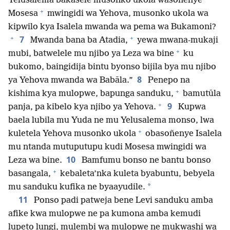
Yelusalema bakasele musonko ukola wasoñenye
+
Mosesa
mwingidi wa Yehova, musonko ukola wa
kipwilo kya Isalela mwanda wa pema wa Bukamoni?
+
+
7
Mwanda bana ba Atadia,
yewa mwana-mukaji
+
mubi, batwelele mu njibo ya Leza wa bine
ku
bukomo, baingidija bintu byonso bijila bya mu njibo
8
ya Yehova mwanda wa Babāla.”
Penepo na
+
kishima kya mulopwe, bapunga sanduku,
bamutūla
+
9
panja, pa kibelo kya njibo ya Yehova.
Kupwa
baela lubila mu Yuda ne mu Yelusalema monso, lwa
+
kuletela Yehova musonko ukola
obasoñenye Isalela
mu ntanda mutuputupu kudi Mosesa mwingidi wa
10
Leza wa bine.
Bamfumu bonso ne bantu bonso
+
basangala,
kebaleta’nka kuleta byabuntu, bebyela
*
mu sanduku kufika ne byaayudile.
11
Ponso padi patweja bene Levi sanduku amba
afike kwa mulopwe ne pa kumona amba kemudi
lupeto lungi, mulembi wa mulopwe ne mukwashi wa