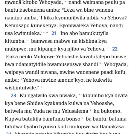
+
mwanā kitobo Yehoyada,
nandi waimana peulu pa
bantu kaebanena amba: “Leza wa bine wanena
namino amba, ‘I kika kyomujilwila mbila ya Yehova?
Kemusapo kunekenya. Byomwaleka Yehova, nandi
+
21
usa kwimuleka.’”
Ino abo bamukutyila
+
kitumba,
bamwasa mabwe na kishima kya
+
22
mulopwe, mu kipango kya njibo ya Yehova.
Enka nenki Mulopwe Yehoashe kavulukilepo buswe
*
bwa ndamatyidile bwamusenswe shandi
Yehoyada,
waipaya wandi mwana, mwine wanenene paadi kafu
amba: “Yehova mwine amone’kyo, ne kukwita
+
wishintulwile.”
23
*
Ku ngalwilo kwa mwaka,
kibumbo kya divita
kya bene Shidea kyakanda kulwa na Yehoashe,
+
batwela mu Yuda ne mu Yelusalema
ku bukomo.
+
Kupwa batukija bamfumu bonso
ba bantu, batuma
bitūtwa byabo byonso kudi mulopwe wa Damakasa.