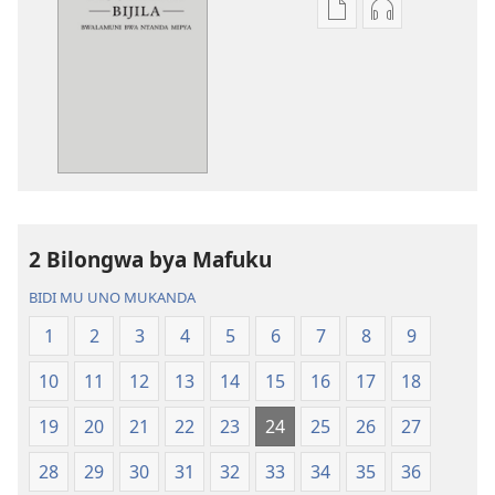
Miswelo
Miswelo
ya
ya
mwa
mwa
kutentwila
kutentwila
mabuku
myanda
malembe
ikwetwe
Bisonekwa
ku
Bijila
mawi
—
Bisonekwa
2 Bilongwa bya Mafuku
Bwalamuni
Bijila
bwa
—
BIDI MU UNO MUKANDA
Ntanda
Bwalamuni
1
2
3
4
5
6
7
8
9
Mipya
bwa
(Mulupulwe
Ntanda
10
11
12
13
14
15
16
17
18
mu
Mipya
2018)
(Mulupulwe
19
20
21
22
23
24
25
26
27
mu
28
29
30
31
32
33
34
35
36
2018)