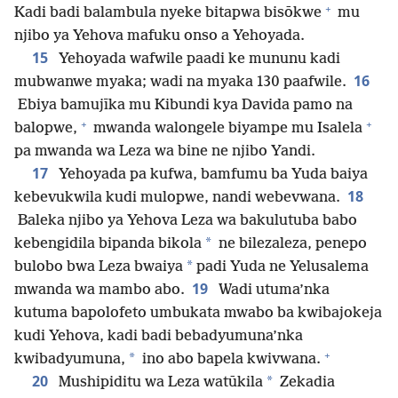
+
Kadi badi balambula nyeke bitapwa bisōkwe
mu
njibo ya Yehova mafuku onso a Yehoyada.
15
Yehoyada wafwile paadi ke mununu kadi
16
mubwanwe myaka; wadi na myaka 130 paafwile.
Ebiya bamujīka mu Kibundi kya Davida pamo na
+
+
balopwe,
mwanda walongele biyampe mu Isalela
pa mwanda wa Leza wa bine ne njibo Yandi.
17
Yehoyada pa kufwa, bamfumu ba Yuda baiya
18
kebevukwila kudi mulopwe, nandi webevwana.
Baleka njibo ya Yehova Leza wa bakulutuba babo
*
kebengidila bipanda bikola
ne bilezaleza, penepo
*
bulobo bwa Leza bwaiya
padi Yuda ne Yelusalema
19
mwanda wa mambo abo.
Wadi utuma’nka
kutuma bapolofeto umbukata mwabo ba kwibajokeja
kudi Yehova, kadi badi bebadyumuna’nka
+
*
kwibadyumuna,
ino abo bapela kwivwana.
20
*
Mushipiditu wa Leza watūkila
Zekadia