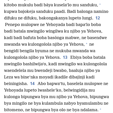
+
kitobo mukulu badi bāya kusela’lo mu sanduku,
kupwa bajokeja sanduku paadi. Badi balonga namino
12
difuku ne difuku, bakongakanya lupeto lungi.
Penepo mulopwe ne Yehoyada badi bapa’lo boba
badi batala mwingilo wingilwa ku njibo ya Yehova,
kadi badi bafuta boba basōnga mabwe, ne basendwe
+
mwanda wa kulongolola njibo ya Yehova,
ne
bengidi bengila byuma ne mukuba mwanda wa
13
kulongolola njibo ya Yehova.
Ebiya boba batala
mwingilo bashilwija’o, kadi mwingilo wa kulongolola
waendelela mu bwendeji bwabo, baaluja njibo ya
Leza wa bine’nka moyadi ikadile dibajinji kadi
14
beiningisha.
Abo bapwa’tu, baselela mulopwe ne
Yehoyada lupeto lwashele’ko, belwingidija mu
kulonga bipungwa bya mu njibo ya Yehova, bipungwa
bya mingilo ne bya kulambula nabyo byamulambu ne
+
bitomeno, ne bipungwa bya olo ne bya ndalama.