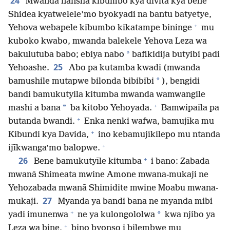
24
Mwanda nansha kibumbo kya divita kya bene
Shidea kyatwelele’mo byokyadi na bantu batyetye,
+
Yehova webapele kibumbo kikatampe bininge
mu
kuboko kwabo, mwanda balekele Yehova Leza wa
*
bakulutuba babo; ebiya nabo
bafikidija butyibi padi
25
Yehoashe.
Abo pa kutamba kwadi (mwanda
*
bamushile mutapwe bilonda bibibibi
), bengidi
bandi bamukutyila kitumba mwanda wamwangile
+
*
mashi a bana
ba kitobo Yehoyada.
Bamwipaila pa
+
butanda bwandi.
Enka nenki wafwa, bamujīka mu
+
Kibundi kya Davida,
ino kebamujīkilepo mu ntanda
+
ijīkwanga’mo balopwe.
+
26
Bene bamukutyīle kitumba
i bano: Zabada
mwanā Shimeata mwine Amone mwana-mukaji ne
Yehozabada mwanā Shimidite mwine Moabu mwana-
27
mukaji.
Myanda ya bandi bana ne myanda mibi
+
*
yadi imunenwa
ne ya kulongololwa
kwa njibo ya
+
Leza wa bine,
bino byonso i bilembwe mu