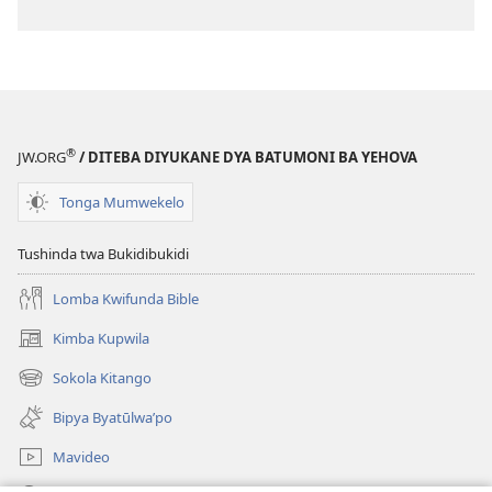
®
JW.ORG
/ DITEBA DIYUKANE DYA BATUMONI BA YEHOVA
Tonga Mumwekelo
Tushinda twa Bukidibukidi
Lomba Kwifunda Bible
Kimba Kupwila
(opens
new
Sokola Kitango
(opens
window)
new
Bipya Byatūlwa’po
window)
Mavideo