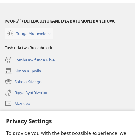
®
JW.ORG
/ DITEBA DIYUKANE DYA BATUMONI BA YEHOVA
Tonga Mumwekelo
Tushinda twa Bukidibukidi
Lomba Kwifunda Bible
Kimba Kupwila
(opens
new
Sokola Kitango
(opens
window)
new
Bipya Byatūlwa’po
window)
Mavideo
Kukimba
Privacy Settings
Byabuntu
(opens
To provide you with the best possible experience, we