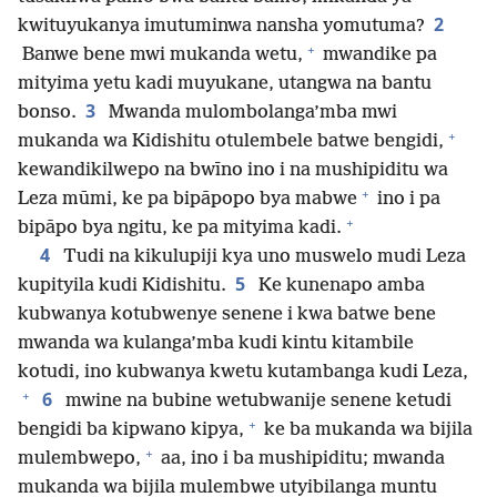
2
kwituyukanya imutuminwa nansha yomutuma?
+
Banwe bene mwi mukanda wetu,
mwandike pa
mityima yetu kadi muyukane, utangwa na bantu
3
bonso.
Mwanda mulombolanga’mba mwi
+
mukanda wa Kidishitu otulembele batwe bengidi,
kewandikilwepo na bwīno ino i na mushipiditu wa
+
Leza mūmi, ke pa bipāpopo bya mabwe
ino i pa
+
bipāpo bya ngitu, ke pa mityima kadi.
4
Tudi na kikulupiji kya uno muswelo mudi Leza
5
kupityila kudi Kidishitu.
Ke kunenapo amba
kubwanya kotubwenye senene i kwa batwe bene
mwanda wa kulanga’mba kudi kintu kitambile
kotudi, ino kubwanya kwetu kutambanga kudi Leza,
+
6
mwine na bubine wetubwanije senene ketudi
+
bengidi ba kipwano kipya,
ke ba mukanda wa bijila
+
mulembwepo,
aa, ino i ba mushipiditu; mwanda
mukanda wa bijila mulembwe utyibilanga muntu