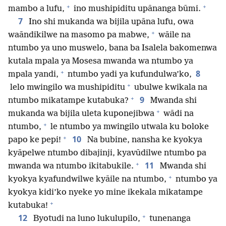
+
+
mambo a lufu,
ino mushipiditu upānanga būmi.
7
Ino shi mukanda wa bijila upāna lufu, owa
+
waāndikilwe na masomo pa mabwe,
wāile na
ntumbo ya uno muswelo, bana ba Isalela bakomenwa
kutala mpala ya Mosesa mwanda wa ntumbo ya
+
8
mpala yandi,
ntumbo yadi ya kufundulwa’ko,
+
lelo mwingilo wa mushipiditu
ubulwe kwikala na
+
9
ntumbo mikatampe kutabuka?
Mwanda shi
+
mukanda wa bijila uleta kuponejibwa
wādi na
+
ntumbo,
le ntumbo ya mwingilo utwala ku boloke
+
10
papo ke pepi!
Na bubine, nansha ke kyokya
kyāpelwe ntumbo dibajinji, kyavūdilwe ntumbo pa
+
11
mwanda wa ntumbo ikitabukile.
Mwanda shi
+
kyokya kyafundwilwe kyāile na ntumbo,
ntumbo ya
kyokya kidi’ko nyeke yo mine ikekala mikatampe
+
kutabuka!
+
12
Byotudi na luno lukulupilo,
tunenanga