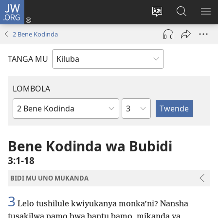
JW.ORG
Twela
(opens
Shinta
Kukimba
LO
new
ludimi
pa
NT
2 Bene Kodinda
window)
lwa
JW.ORG
diteba
TANGA MU
LOMBOLA
Shapita
Mukanda
wa
mu
Bene Kodinda wa Bubidi
Bible
3:1-18
BIDI MU UNO MUKANDA
3
Lelo tushilule kwiyukanya monka’ni? Nansha
tusakilwa pamo bwa bantu bamo, mikanda ya