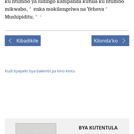
ku ntumbo ya ludingo kampanda kutūla ku ntumbo
*
*
mikwabo,
enka mokilongelwa na Yehova
+
*
Mushipiditu.
Kibadikile
Kilonda'ko
Kudi byepelo bya balembi pa kino kintu
BYA KUTENTULA