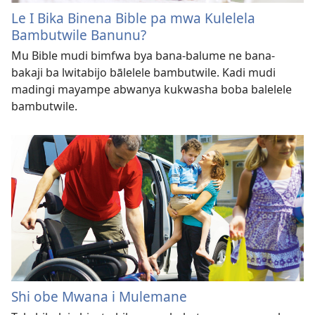
Le I Bika Binena Bible pa mwa Kulelela
Bambutwile Banunu?
Mu Bible mudi bimfwa bya bana-balume ne bana-
bakaji ba lwitabijo bālelele bambutwile. Kadi mudi
madingi mayampe abwanya kukwasha boba balelele
bambutwile.
Shi obe Mwana i Mulemane