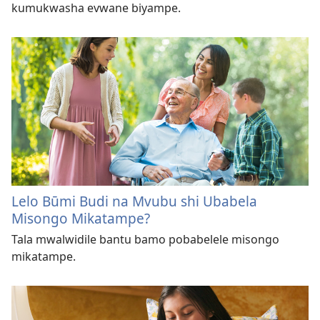
kumukwasha evwane biyampe.
Lelo Būmi Budi na Mvubu shi Ubabela
Misongo Mikatampe?
Tala mwalwidile bantu bamo pobabelele misongo
mikatampe.