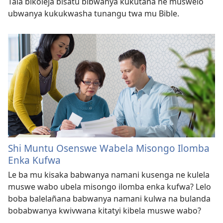
Tala bikoleja bisatu bibwanya kukutana ne muswelo
ubwanya kukukwasha tunangu twa mu Bible.
Shi Muntu Osenswe Wabela Misongo Ilomba
Enka Kufwa
Le ba mu kisaka babwanya namani kusenga ne kulela
muswe wabo ubela misongo ilomba enka kufwa? Lelo
boba balelañana babwanya namani kulwa na bulanda
bobabwanya kwivwana kitatyi kibela muswe wabo?