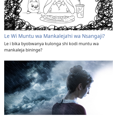
Le Wi Muntu wa Mankaleja’ni wa Nsangaji?
Le i bika byobwanya kulonga shi kodi muntu wa
mankaleja bininge?