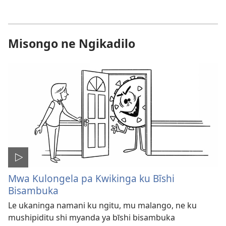
Misongo ne Ngikadilo
Mwa Kulongela pa Kwikinga ku Bīshi
Bisambuka
Le ukaninga namani ku ngitu, mu malango, ne ku
mushipiditu shi myanda ya bīshi bisambuka