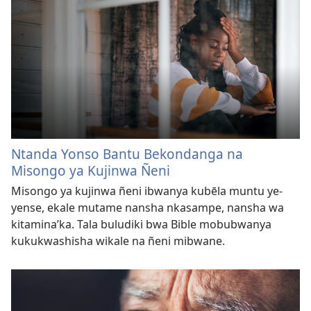
Ntanda Yonso Bantu Bekondanga na
Misongo ya Kujinwa Ñeni
Misongo ya kujinwa ñeni ibwanya kubēla muntu ye-
yense, ekale mutame nansha nkasampe, nansha wa
kitamina’ka. Tala buludiki bwa Bible mobubwanya
kukukwashisha wikale na ñeni mibwane.