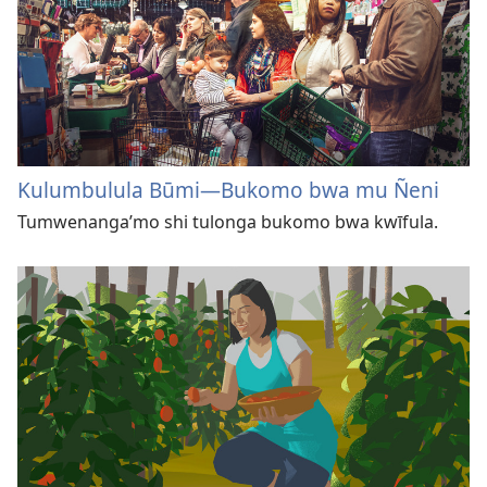
Kulumbulula Būmi—Bukomo bwa mu Ñeni
Tumwenanga’mo shi tulonga bukomo bwa kwīfula.