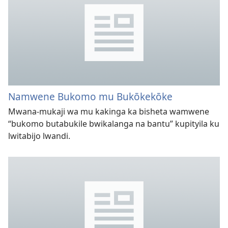
Namwene Bukomo mu Bukōkekōke
Mwana-mukaji wa mu kakinga ka bisheta wamwene
“bukomo butabukile bwikalanga na bantu” kupityila ku
lwitabijo lwandi.