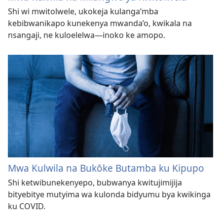
Shi wi mwitolwele, ukokeja kulanga’mba
kebibwanikapo kunekenya mwanda’o, kwikala na
nsangaji, ne kuloelelwa—inoko ke amopo.
Mwa Kulwila na Bukōke Butamba ku Kipupo
Shi ketwibunekenyepo, bubwanya kwitujimijija
bityebitye mutyima wa kulonda bidyumu bya kwikinga
ku COVID.