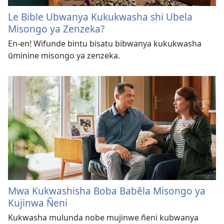
Le Bible Ubwanya Kukukwasha shi Ubela
Misongo ya Zenzeka?
En-en! Wifunde bintu bisatu bibwanya kukukwasha
ūminine misongo ya zenzeka.
Mwa Kukwashisha Boba Babēla Misongo ya
Kujinwa Ñeni
Kukwasha mulunda nobe mujinwe ñeni kubwanya