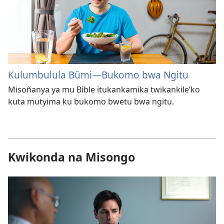
Kulumbulula Būmi—Bukomo bwa Ngitu
Misoñanya ya mu Bible itukankamika twikankile’ko
kuta mutyima ku bukomo bwetu bwa ngitu.
Kwikonda na Misongo