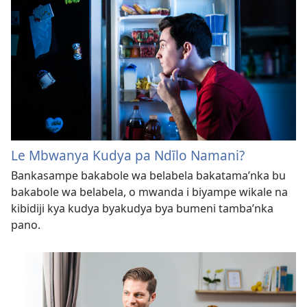
Le Mbwanya Kudya pa Ndīlo Namani?
Bankasampe bakabole wa belabela bakatama’nka bu
bakabole wa belabela, o mwanda i biyampe wikale na
kibidiji kya kudya byakudya bya bumeni tamba’nka
pano.