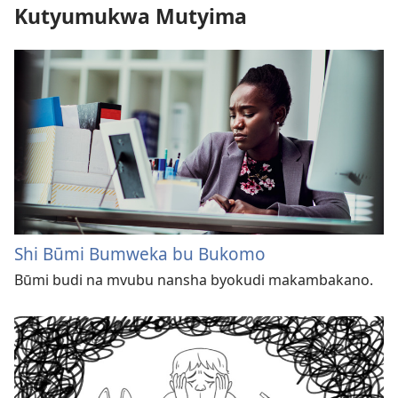
Kutyumukwa Mutyima
Shi Būmi Bumweka bu Bukomo
Būmi budi na mvubu nansha byokudi makambakano.