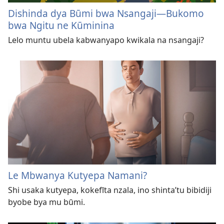
Dishinda dya Būmi bwa Nsangaji​—⁠Bukomo
bwa Ngitu ne Kūminina
Lelo muntu ubela kabwanyapo kwikala na nsangaji?
Le Mbwanya Kutyepa Namani?
Shi usaka kutyepa, kokefīta nzala, ino shinta’tu bibidiji
byobe bya mu būmi.