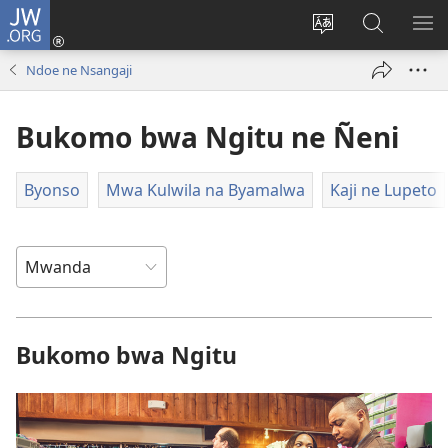
JW.ORG
Twela
(opens
Shinta
Kukimba
LO
new
ludimi
pa
NT
Ndoe ne Nsangaji
window)
lwa
JW.ORG
diteba
Bukomo bwa Ngitu ne Ñeni
Byonso
Mwa Kulwila na Byamalwa
Kaji ne Lupeto
Bukomo bwa Ngitu