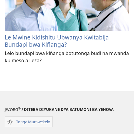
Le Mwine Kidishitu Ubwanya Kwitabija
Bundapi bwa Kiñanga?
Lelo bundapi bwa kiñanga botutonga budi na mwanda
ku meso a Leza?
®
JW.ORG
/ DITEBA DIYUKANE DYA BATUMONI BA YEHOVA
Tonga Mumwekelo