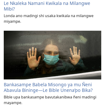
Le Nkaleka Namani Kwikala na Milangwe
Mibi?
Londa ano madingi shi usaka kwikala na milangwe
miyampe.
Bankasampe Babela Misongo ya mu Ñeni
Abavula Bininge—Le Bible Unena’po Bika?
Bible upa bankasampe bavutakanibwa ñeni madingi
mayampe.