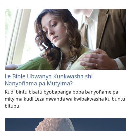
Le Bible Ubwanya Kunkwasha shi
Nanyoñama pa Mutyima?
Kudi bintu bisatu byobapanga boba banyoñame pa
mityima kudi Leza mwanda wa kwibakwasha ku buntu
bitupu.