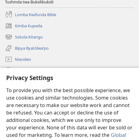
Tushinda twa Bukidibukidi
Lomba Kwifunda Bible
Kimba Kupwila
(opens
new
Sokola Kitango
(opens
window)
new
Bipya Byatūlwa’po
window)
Mavideo
Kukimba
Privacy Settings
Byabuntu
(opens
To provide you with the best possible experience, we
new
use cookies and similar technologies. Some cookies
window)
Watchtower KIBĪKO PA ENTELENETE
are necessary to make our website work and cannot
(opens
new
be refused. You can accept or decline the use of
®
JW Hub
window)
additional cookies, which we use only to improve
(opens
new
your experience. None of this data will ever be sold or
window)
used for marketing. To learn more, read the
Global