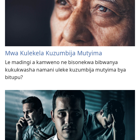
Mwa Kulekela Kuzumbija Mutyima
Le madingi a kamweno ne bisonekwa bibwanya
kukukwasha namani uleke kuzumbija mutyima bya
bitupu?