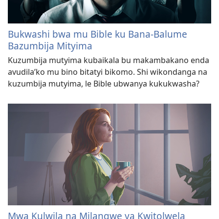
Bukwashi bwa mu Bible ku Bana-Balume
Bazumbija Mityima
Kuzumbija mutyima kubaikala bu makambakano enda
avudila’ko mu bino bitatyi bikomo. Shi wikondanga na
kuzumbija mutyima, le Bible ubwanya kukukwasha?
Mwa Kulwila na Milangwe ya Kwitolwela