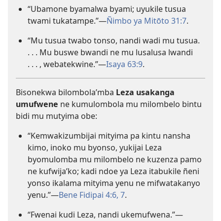
“Ubamone byamalwa byami; uyukile tusua
twami tukatampe.”—
Ñimbo ya Mitōto 31:7
.
“Mu tusua twabo tonso, nandi wadi mu tusua.
. . . Mu buswe bwandi ne mu lusalusa lwandi
. . . , webatekwine.”—
Isaya 63:9
.
Bisonekwa bilombola’mba
Leza usakanga
umufwene
ne kumulombola mu milombelo bintu
bidi mu mutyima obe:
“Kemwakizumbijai mityima pa kintu nansha
kimo, inoko mu byonso, yukijai Leza
byomulomba mu milombelo ne kuzenza pamo
ne kufwija’ko; kadi ndoe ya Leza itabukile ñeni
yonso ikalama mityima yenu ne mifwatakanyo
yenu.”—
Bene Fidipai 4:6, 7
.
“Fwenai kudi Leza, nandi ukemufwena.”—