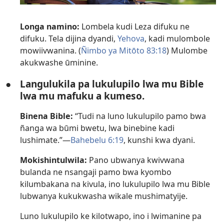
Longa namino:
Lombela kudi Leza difuku ne
difuku. Tela dijina dyandi,
Yehova
, kadi mulombole
mowiivwanina. (
Ñimbo ya Mitōto 83:18
) Mulombe
akukwashe ūminine.
●
Langulukila pa lukulupilo lwa mu Bible
lwa mu mafuku a kumeso.
Binena Bible:
“Tudi na luno lukulupilo pamo bwa
ñanga wa būmi bwetu, lwa binebine kadi
lushimate.”—
Bahebelu 6:19
, kunshi kwa dyani.
Mokishintulwila:
Pano ubwanya kwivwana
bulanda ne nsangaji pamo bwa kyombo
kilumbakana na kivula, ino lukulupilo lwa mu Bible
lubwanya kukukwasha wikale mushimatyije.
Luno lukulupilo ke kilotwapo, ino i lwimanine pa