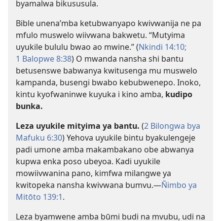
byamalwa bikususula.
Bible unena’mba ketubwanyapo kwivwanija ne pa
mfulo muswelo wiivwana bakwetu. “Mutyima
uyukile bululu bwao ao mwine.” (
Nkindi 14:10;
1 Balopwe 8:38
) O mwanda nansha shi bantu
betusenswe babwanya kwitusenga mu muswelo
kampanda, busengi bwabo kebubwenepo. Inoko,
kintu kyofwaninwe kuyuka i kino amba,
kudipo
bunka.
Leza uyukile mityima ya bantu.
(
2 Bilongwa bya
Mafuku 6:30
) Yehova uyukile bintu byakulengeje
padi umone amba makambakano obe abwanya
kupwa enka poso ubeyoa. Kadi uyukile
mowiivwanina pano, kimfwa milangwe ya
kwitopeka nansha kwivwana bumvu.—
Ñimbo ya
Mitōto 139:1
.
Leza byamwene amba būmi budi na mvubu, udi na