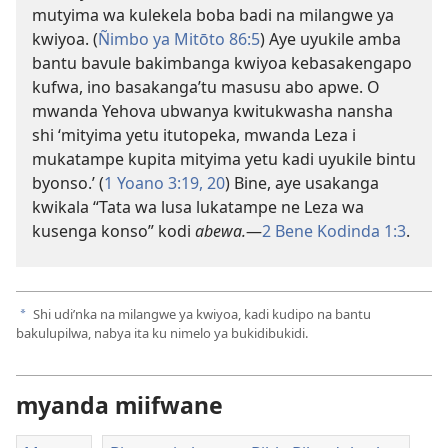
mutyima wa kulekela boba badi na milangwe ya
kwiyoa. (
Ñimbo ya Mitōto 86:5
) Aye uyukile amba
bantu bavule bakimbanga kwiyoa kebasakengapo
kufwa, ino basakanga’tu masusu abo apwe. O
mwanda Yehova ubwanya kwitukwasha nansha
shi ‘mityima yetu itutopeka, mwanda Leza i
mukatampe kupita mityima yetu kadi uyukile bintu
byonso.’ (
1 Yoano 3:19, 20
) Bine, aye usakanga
kwikala “Tata wa lusa lukatampe ne Leza wa
kusenga konso” kodi
abewa.
—
2 Bene Kodinda 1:3
.
Shi udi’nka na milangwe ya kwiyoa, kadi kudipo na bantu
a
bakulupilwa, nabya ita ku nimelo ya bukidibukidi.
myanda miifwane