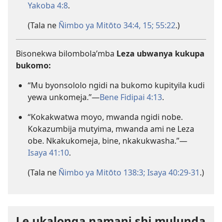
Yakoba 4:8
.
(Tala ne
Ñimbo ya Mitōto 34:4,
15;
55:22
.)
Bisonekwa bilombola’mba
Leza ubwanya kukupa
bukomo:
“Mu byonsololo ngidi na bukomo kupityila kudi
yewa unkomeja.”—
Bene Fidipai 4:13
.
“Kokakwatwa moyo, mwanda ngidi nobe.
Kokazumbija mutyima, mwanda ami ne Leza
obe. Nkakukomeja, bine, nkakukwasha.”—
Isaya 41:10
.
(Tala ne
Ñimbo ya Mitōto 138:3;
Isaya 40:29-31
.)
Le ukalonga namani shi mulunda