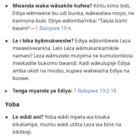
●
Mwanda waka wāsakile kufwa?
Kintu kimo bidi,
Ediya wēmwene bu udi bunka, wākwatwa moyo, ne
kwimona bule. Ebiya wālomba’mba: “Talula būmi
bwami”—
1 Balopwe 19:4
.
●
Le i bika byāmukweshe?
Ediya wālombwele Leza
mwawiivwanina. Lelo Leza wāmukankamikile
namani? Leza wāmutele mutyima ne kumulombola
mwikadile bukomo bwandi. Kadi wākulupije Ediya
amba ukidi na mvubu, kupwa wakwasha Ediya na
buswe.
▸
Tanga myanda ya Ediya:
1 Balopwe 19:2-18
Yoba
●
Le wādi ani?
Yoba wādi mpeta wa kisaka
kikatampe, muntu wādi utōta Leza wa bine na
kikōkeji.