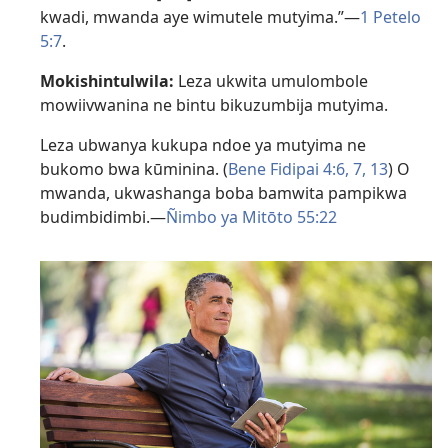
kwadi, mwanda aye wimutele mutyima.”—
1 Petelo
5:7
.
Mokishintulwila:
Leza ukwita umulombole
mowiivwanina ne bintu bikuzumbija mutyima.
Leza ubwanya kukupa ndoe ya mutyima ne
bukomo bwa kūminina. (
Bene Fidipai 4:6, 7,
13
) O
mwanda, ukwashanga boba bamwita pampikwa
budimbidimbi.—
Ñimbo ya Mitōto 55:22