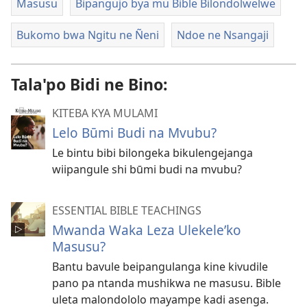
Masusu
Bipangujo bya mu Bible Bilondolwelwe
Bukomo bwa Ngitu ne Ñeni
Ndoe ne Nsangaji
Tala'po Bidi ne Bino:
KITEBA KYA MULAMI
Lelo Būmi Budi na Mvubu?
Le bintu bibi bilongeka bikulengejanga
wiipangule shi būmi budi na mvubu?
ESSENTIAL BIBLE TEACHINGS
Mwanda Waka Leza Ulekele’ko
Masusu?
Bantu bavule beipangulanga kine kivudile
pano pa ntanda mushikwa ne masusu. Bible
uleta malondololo mayampe kadi asenga.