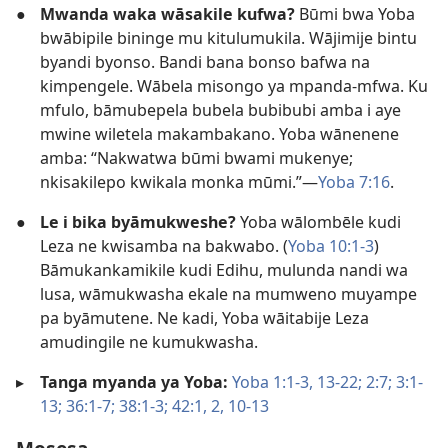
●
Mwanda waka wāsakile kufwa?
Būmi bwa Yoba
bwābipile bininge mu kitulumukila. Wājimije bintu
byandi byonso. Bandi bana bonso bafwa na
kimpengele. Wābela misongo ya mpanda-mfwa. Ku
mfulo, bāmubepela bubela bubibubi amba i aye
mwine wiletela makambakano. Yoba wānenene
amba: “Nakwatwa būmi bwami mukenye;
nkisakilepo kwikala monka mūmi.”—
Yoba 7:16
.
●
Le i bika byāmukweshe?
Yoba wālombēle kudi
Leza ne kwisamba na bakwabo. (
Yoba 10:1-3
)
Bāmukankamikile kudi Edihu, mulunda nandi wa
lusa, wāmukwasha ekale na mumweno muyampe
pa byāmutene. Ne kadi, Yoba wāitabije Leza
amudingile ne kumukwasha.
▸
Tanga myanda ya Yoba:
Yoba 1:1-3,
13-22;
2:7;
3:1-
13;
36:1-7;
38:1-3;
42:1, 2,
10-13