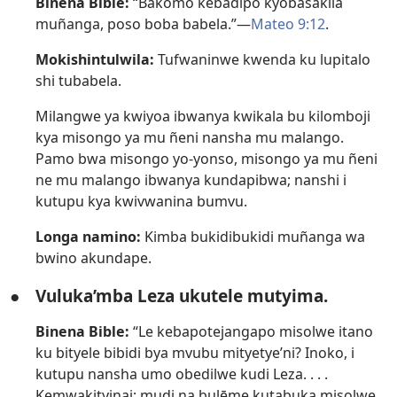
Binena Bible:
“Bakomo kebadipo kyobasakila
muñanga, poso boba babela.”—
Mateo 9:12
.
Mokishintulwila:
Tufwaninwe kwenda ku lupitalo
shi tubabela.
Milangwe ya kwiyoa ibwanya kwikala bu kilomboji
kya misongo ya mu ñeni nansha mu malango.
Pamo bwa misongo yo-yonso, misongo ya mu ñeni
ne mu malango ibwanya kundapibwa; nanshi i
kutupu kya kwivwanina bumvu.
Longa namino:
Kimba bukidibukidi muñanga wa
bwino akundape.
●
Vuluka’mba Leza ukutele mutyima.
Binena Bible:
“Le kebapotejangapo misolwe itano
ku bityele bibidi bya mvubu mityetye’ni? Inoko, i
kutupu nansha umo obedilwe kudi Leza. . . .
Kemwakityinai; mudi na bulēme kutabuka misolwe