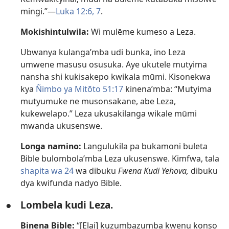
mingi.”—
Luka 12:6, 7
.
Mokishintulwila:
Wi mulēme kumeso a Leza.
Ubwanya kulanga’mba udi bunka, ino Leza
umwene masusu osusuka. Aye ukutele mutyima
nansha shi kukisakepo kwikala mūmi. Kisonekwa
kya
Ñimbo ya Mitōto 51:17
kinena’mba: “Mutyima
mutyumuke ne musonsakane, abe Leza,
kukewelapo.” Leza ukusakilanga wikale mūmi
mwanda ukusenswe.
Longa namino:
Langulukila pa bukamoni buleta
Bible bulombola’mba Leza ukusenswe. Kimfwa, tala
shapita wa 24
wa dibuku
Fwena Kudi Yehova,
dibuku
dya kwifunda nadyo Bible.
●
Lombela kudi Leza.
Binena Bible:
“[Elai] kuzumbazumba kwenu konso