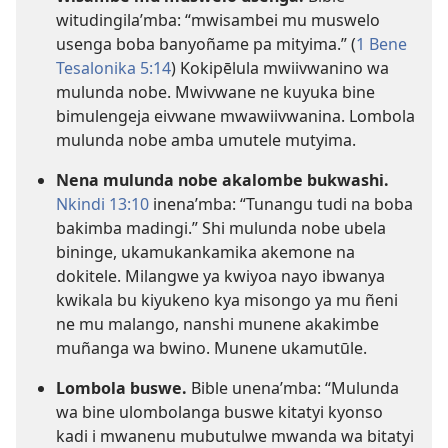
witudingila’mba: “mwisambei mu muswelo
usenga boba banyoñame pa mityima.” (
1 Bene
Tesalonika 5:14
) Kokipēlula mwiivwanino wa
mulunda nobe. Mwivwane ne kuyuka bine
bimulengeja eivwane mwawiivwanina. Lombola
mulunda nobe amba umutele mutyima.
Nena mulunda nobe akalombe bukwashi.
Nkindi 13:10
inena’mba: “Tunangu tudi na boba
bakimba madingi.” Shi mulunda nobe ubela
bininge, ukamukankamika akemone na
dokitele. Milangwe ya kwiyoa nayo ibwanya
kwikala bu kiyukeno kya misongo ya mu ñeni
ne mu malango, nanshi munene akakimbe
muñanga wa bwino. Munene ukamutūle.
Lombola buswe.
Bible unena’mba: “Mulunda
wa bine ulombolanga buswe kitatyi kyonso
kadi i mwanenu mubutulwe mwanda wa bitatyi