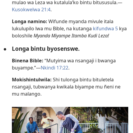
mulao wa Leza wa kutalula’ko bintu bitususula.—
Kusokwelwa 21:4
.
Longa namino:
Wifunde myanda mivule itala
lukulupilo lwa mu Bible, na kutanga
kifundwa 5
kya
boloshile
Myanda Miyampe Itamba Kudi Leza!
●
Longa bintu byosenswe.
Binena Bible:
“Mutyima wa nsangaji i bwanga
buyampe.”—
Nkindi 17:22
.
Mokishintulwila:
Shi tulonga bintu bituletela
nsangaji, tubwanya kwikala biyampe mu ñeni ne
mu malango.