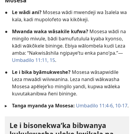
Mosesa
●
Le wādi ani?
Mosesa wādi mwendeji wa Isalela wa
kala, kadi mupolofeto wa kikōkeji.
●
Mwanda waka wāsakile kufwa?
Mosesa wādi na
mingilo mivule, bādi bamufutulula kyaba kyonso,
kādi wākõkele bininge. Ebiya wālombela kudi Leza
amba: “Nakwisāshila ngipaye’tu enka pano’pa.”—
Umbadilo 11:11,
15
.
●
Le i bika byāmukweshe?
Mosesa wāsapwidile
Leza mwaādi wiivwanina. Leza nandi wākwasha
Mosesa apēleje’ko mingilo yandi, kupwa wāleka
kuvutakanibwa ñeni bininge.
▸
Tanga myanda ya Mosesa:
Umbadilo 11:4-6,
10-17
.
Le i bisonekwa’ka bibwanya
kukukwasha uleke kwikala na