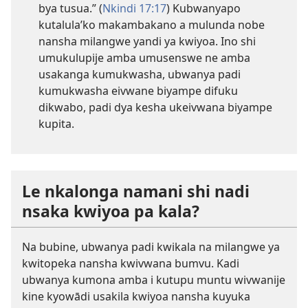
bya tusua.” (
Nkindi 17:17
) Kubwanyapo
kutalula’ko makambakano a mulunda nobe
nansha milangwe yandi ya kwiyoa. Ino shi
umukulupije amba umusenswe ne amba
usakanga kumukwasha, ubwanya padi
kumukwasha eivwane biyampe difuku
dikwabo, padi dya kesha ukeivwana biyampe
kupita.
Le nkalonga namani shi nadi
nsaka kwiyoa pa kala?
Na bubine, ubwanya padi kwikala na milangwe ya
kwitopeka nansha kwivwana bumvu. Kadi
ubwanya kumona amba i kutupu muntu wivwanije
kine kyowādi usakila kwiyoa nansha kuyuka