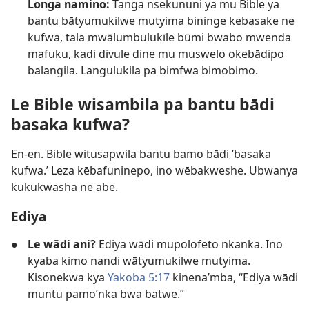
Longa namino:
Tanga nsekununi ya mu Bible ya
bantu bātyumukilwe mutyima bininge kebasake ne
kufwa, tala mwālumbulukīle būmi bwabo mwenda
mafuku, kadi divule dine mu muswelo okebādipo
balangila. Langulukila pa bimfwa bimobimo.
Le Bible wisambila pa bantu bādi
basaka kufwa?
En-en. Bible witusapwila bantu bamo bādi ‘basaka
kufwa.’ Leza kēbafuninepo, ino wēbakweshe. Ubwanya
kukukwasha ne abe.
Ediya
●
Le wādi ani?
Ediya wādi mupolofeto nkanka. Ino
kyaba kimo nandi wātyumukilwe mutyima.
Kisonekwa kya
Yakoba 5:17
kinena’mba, “Ediya wādi
muntu pamo’nka bwa batwe.”