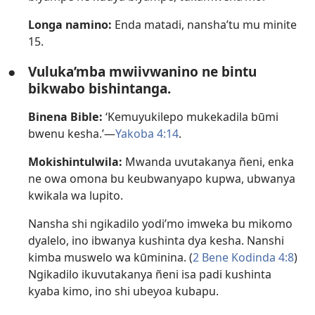
Longa namino:
Enda matadi, nansha’tu mu minite
15.
●
Vuluka’mba mwiivwanino ne bintu
bikwabo bishintanga.
Binena Bible:
‘Kemuyukilepo mukekadila būmi
bwenu kesha.’—
Yakoba 4:14
.
Mokishintulwila:
Mwanda uvutakanya ñeni, enka
ne owa omona bu keubwanyapo kupwa, ubwanya
kwikala wa lupito.
Nansha shi ngikadilo yodi’mo imweka bu mikomo
dyalelo, ino ibwanya kushinta dya kesha. Nanshi
kimba muswelo wa kūminina. (
2 Bene Kodinda 4:8
)
Ngikadilo ikuvutakanya ñeni isa padi kushinta
kyaba kimo, ino shi ubeyoa kubapu.