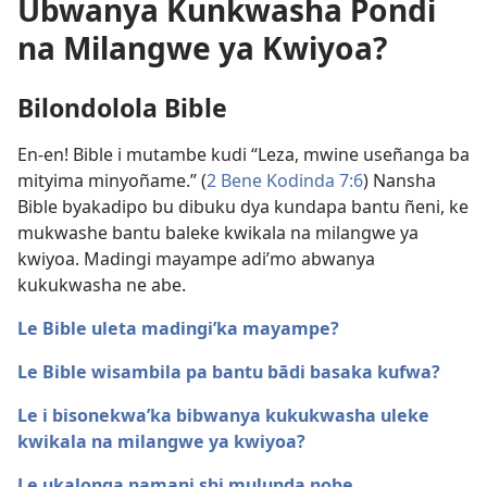
Ubwanya Kunkwasha Pondi
na Milangwe ya Kwiyoa?
Bilondolola Bible
En-en! Bible i mutambe kudi “Leza, mwine useñanga ba
mityima minyoñame.” (
2 Bene Kodinda 7:6
) Nansha
Bible byakadipo bu dibuku dya kundapa bantu ñeni, ke
mukwashe bantu baleke kwikala na milangwe ya
kwiyoa. Madingi mayampe adi’mo abwanya
kukukwasha ne abe.
Le Bible uleta madingi’ka mayampe?
Le Bible wisambila pa bantu bādi basaka kufwa?
Le i bisonekwa’ka bibwanya kukukwasha uleke
kwikala na milangwe ya kwiyoa?
Le ukalonga namani shi mulunda nobe