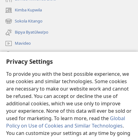
Kimba Kupwila
(opens
new
Sokola Kitango
(opens
window)
new
Bipya Byatūlwa’po
window)
Mavideo
Kukimba
Privacy Settings
Byabuntu
(opens
To provide you with the best possible experience, we
new
use cookies and similar technologies. Some cookies
window)
Watchtower KIBĪKO PA ENTELENETE
are necessary to make our website work and cannot
(opens
be refused. You can accept or decline the use of
new
®
JW Hub
window)
additional cookies, which we use only to improve
(opens
new
your experience. None of this data will ever be sold or
window)
used for marketing. To learn more, read the
Global
Policy on Use of Cookies and Similar Technologies
.
Copyright
© 2026 Watch Tower Bible and Tract Society of Pennsylvania.
You can customize your settings at any time by going