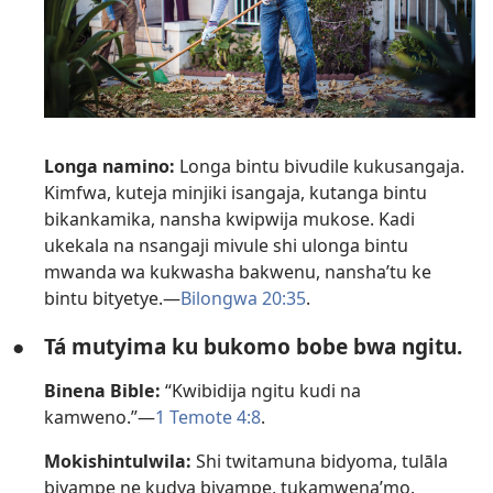
Longa namino:
Longa bintu bivudile kukusangaja.
Kimfwa, kuteja minjiki isangaja, kutanga bintu
bikankamika, nansha kwipwija mukose. Kadi
ukekala na nsangaji mivule shi ulonga bintu
mwanda wa kukwasha bakwenu, nansha’tu ke
bintu bityetye.—
Bilongwa 20:35
.
●
Tá mutyima ku bukomo bobe bwa ngitu.
Binena Bible:
“Kwibidija ngitu kudi na
kamweno.”—
1 Temote 4:8
.
Mokishintulwila:
Shi twitamuna bidyoma, tulāla
biyampe ne kudya biyampe, tukamwena’mo.