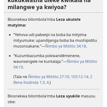
milangwe ya kwiyoa?
Bisonekwa bilombola’mba
Leza ukutele
mutyima:
“Yehova udi pabwipi na boba ba mityima
mityumuke; upandijanga boba ba mushipiditu
musonsakane.”—
Ñimbo ya Mitōto 34:18
.
“Kuzumbazumba pokwandēmenene,
waunsengele ne kuntalaja.”—
Ñimbo ya Mitōto
94:19
.
(Tala ne
Ñimbo ya Mitōto 27:10;
103:12-14;
2
Bene Kodinda 1:3, 4
.)
Bisonekwa bilombola’mba
Leza uyukile
masusu
obe: