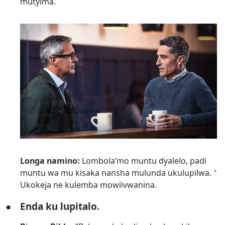
mutyima.
Longa namino:
Lombola’mo muntu dyalelo, padi
muntu wa mu kisaka nansha mulunda ukulupilwa.
a
Ukokeja ne kulemba mowiivwanina.
●
Enda ku lupitalo.