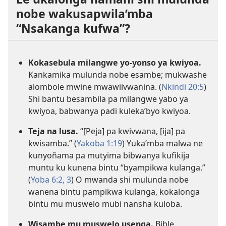
nobe wakusapwila’mba
“Nsakanga kufwa”?
Kokasebula milangwe yo-yonso ya kwiyoa.
Kankamika mulunda nobe esambe; mukwashe
alombole mwine mwawiivwanina. (
Nkindi 20:5
)
Shi bantu besambila pa milangwe yabo ya
kwiyoa, babwanya padi kuleka’byo kwiyoa.
Teja na lusa.
“[Peja] pa kwivwana, [ija] pa
kwisamba.” (
Yakoba 1:19
) Yuka’mba malwa ne
kunyoñama pa mutyima bibwanya kufikija
muntu ku kunena bintu “byampikwa kulanga.”
(
Yoba 6:2, 3
) O mwanda shi mulunda nobe
wanena bintu pampikwa kulanga, kokalonga
bintu mu muswelo mubi nansha kuloba.
Wisambe mu muswelo usenga.
Bible