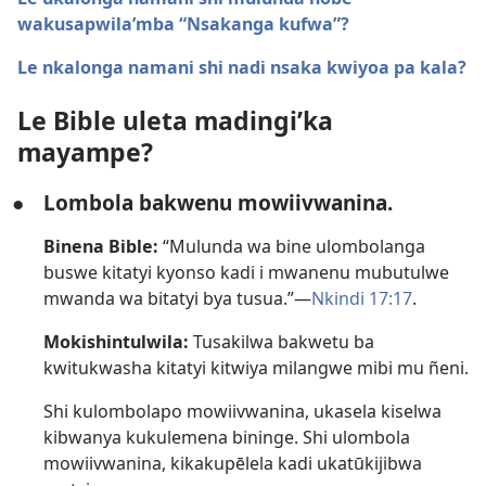
wakusapwila’mba “Nsakanga kufwa”?
Le nkalonga namani shi nadi nsaka kwiyoa pa kala?
Le Bible uleta madingi’ka
mayampe?
●
Lombola bakwenu mowiivwanina.
Binena Bible:
“Mulunda wa bine ulombolanga
buswe kitatyi kyonso kadi i mwanenu mubutulwe
mwanda wa bitatyi bya tusua.”—
Nkindi 17:17
.
Mokishintulwila:
Tusakilwa bakwetu ba
kwitukwasha kitatyi kitwiya milangwe mibi mu ñeni.
Shi kulombolapo mowiivwanina, ukasela kiselwa
kibwanya kukulemena bininge. Shi ulombola
mowiivwanina, kikakupēlela kadi ukatūkijibwa