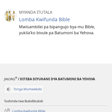
MYANDA ITUTALA
Lomba Kwifunda Bible
Mwisambilei pa bipangujo bya mu Bible,
yukila’ko bivule pa Batumoni ba Yehova.
®
JW.ORG
/ DITEBA DIYUKANE DYA BATUMONI BA YEHOVA
Tonga Mumwekelo
Tushinda twa Bukidibukidi
Lomba Kwifunda Bible