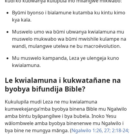
kudi’ko kubwanya kulupula ino milangwe mikwabo:
Byūmi byonso i bialamune kutamba ku kintu kimo
kya kala.
Muswelo umo wa būmi ubwanya kwialamuna mu
muswelo mukwabo wa būmi mwishile kulampe na
wandi, mulangwe utelwa ne bu macroévolution.
Mu muswelo kampanda, Leza ye ulengeja kuno
kwialamuna.
Le kwialamuna i kukwatañane na
byobya bifundija Bible?
Kukulupila mudi Leza ne mu kwialamuna
kumwekejanga’mba byobya binena Bible mu Ngalwilo
amba bintu byāpangilwe i bya bubela. Inoko Yesu
wālombwele amba byobya binenenwe mu Ngalwilo i
bya bine ne mungya mānga. (
Ngalwilo 1:26, 27;
2:18-24;