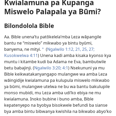
Kwialamuna pa Kupanga
Miswelo Palapala ya Būmi?
Bilondolola Bible
Aa. Bible unena’tu patōkelela’mba Leza wāpangile
bantu ne “miswelo” mikwabo ya bintu byūmi,
banyema, ne mityi.
(
Ngalwilo 1:12,
21,
25,
27;
a
Kusokwelwa 4:11
) Unena kadi amba kisaka kyonso kya
muntu i kitambe kudi ba Adama ne Eva, bambutwile
betu babajinji. (
Ngalwilo 3:20;
4:1
) Nsekununi ya mu
Bible keikwatakanyangapo mulangwe wa amba Leza
wāingidije kwialamuna pa kulupula miswelo mikwabo
ya būmi, mulangwe utelwa ne bu wa bantu bakulupile
monso mubidi, mu Leza amba udi’ko ebiya ne mu
kwialamuna. Inoko bubine i buno amba, Bible
kepatenyepo na byobya bisokwele befundi ba sianse
bya amba bintu bibwanya kwishila na bikwabo abyo’ko