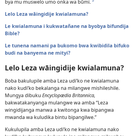
bya mu muswelo umo onka wa būmi.
b
Lelo Leza wāingidije kwialamuna?
Le kwialamuna i kukwatañane na byobya bifundija
Bible?
Le tunena namani pa bukomo bwa kwibidila bifuko
budi na banyema ne mityi?
Lelo Leza wāingidije kwialamuna?
Boba bakulupile amba Leza udi’ko ne kwialamuna
nako kudi’ko bekalanga na milangwe mishileshile.
Mungya dibuku
Encyclopædia Britannica,
bakwatakanyanga mulangwe wa amba “Leza
wingidijanga manwa a kwitonga kwa bipangwa
mwanda wa kuludika bintu bipangilwe.”
Kukulupila amba Leza udi’ko ne kwialamuna nako