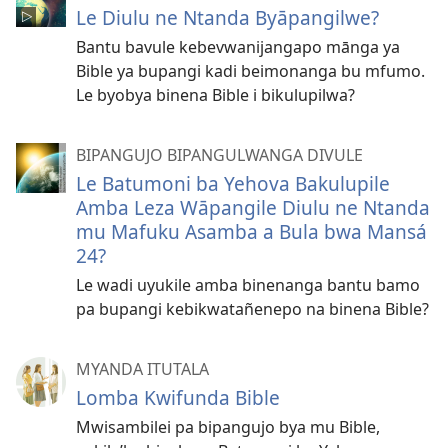
Le Diulu ne Ntanda Byāpangilwe?
Bantu bavule kebevwanijangapo mānga ya
Bible ya bupangi kadi beimonanga bu mfumo.
Le byobya binena Bible i bikulupilwa?
BIPANGUJO BIPANGULWANGA DIVULE
Le Batumoni ba Yehova Bakulupile
Amba Leza Wāpangile Diulu ne Ntanda
mu Mafuku Asamba a Bula bwa Mansá
24?
Le wadi uyukile amba binenanga bantu bamo
pa bupangi kebikwatañenepo na binena Bible?
MYANDA ITUTALA
Lomba Kwifunda Bible
Mwisambilei pa bipangujo bya mu Bible,