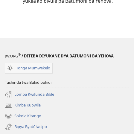
yukila’ko bivule pa Batumoni ba Yehova.
®
JW.ORG
/ DITEBA DIYUKANE DYA BATUMONI BA YEHOVA
Tonga Mumwekelo
Tushinda twa Bukidibukidi
Lomba Kwifunda Bible
Kimba Kupwila
(opens
new
Sokola Kitango
(opens
window)
new
Bipya Byatūlwa’po
window)