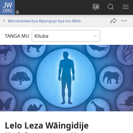
JW.ORG
Twela
(opens
Shinta
Kukimba
LO
new
ludimi
pa
NT
Bilondololwa bya Bipangujo bya mu Bible
window)
lwa
JW.ORG
diteba
TANGA MU
Lelo Leza Wāingidije