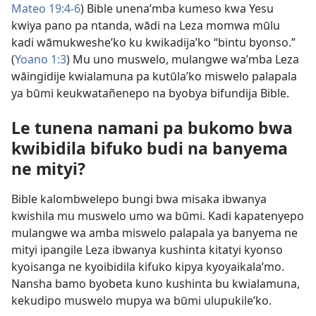
Mateo 19:4-6
) Bible unena’mba kumeso kwa Yesu
kwiya pano pa ntanda, wādi na Leza momwa mūlu
kadi wāmukweshe’ko ku kwikadija’ko “bintu byonso.”
(
Yoano 1:3
) Mu uno muswelo, mulangwe wa’mba Leza
wāingidije kwialamuna pa kutūla’ko miswelo palapala
ya būmi keukwatañenepo na byobya bifundija Bible.
Le tunena namani pa bukomo bwa
kwibidila bifuko budi na banyema
ne mityi?
Bible kalombwelepo bungi bwa misaka ibwanya
kwishila mu muswelo umo wa būmi. Kadi kapatenyepo
mulangwe wa amba miswelo palapala ya banyema ne
mityi ipangile Leza ibwanya kushinta kitatyi kyonso
kyoisanga ne kyoibidila kifuko kipya kyoyaikala’mo.
Nansha bamo byobeta kuno kushinta bu kwialamuna,
kekudipo muswelo mupya wa būmi ulupukile’ko.