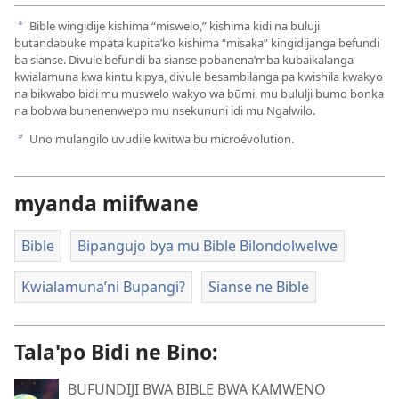
Bible wingidije kishima “miswelo,” kishima kidi na buluji
a
butandabuke mpata kupita’ko kishima “misaka” kingidijanga befundi
ba sianse. Divule befundi ba sianse pobanena’mba kubaikalanga
kwialamuna kwa kintu kipya, divule besambilanga pa kwishila kwakyo
na bikwabo bidi mu muswelo wakyo wa būmi, mu bululji bumo bonka
na bobwa bunenenwe’po mu nsekununi idi mu Ngalwilo.
Uno mulangilo uvudile kwitwa bu microévolution.
b
myanda miifwane
Bible
Bipangujo bya mu Bible Bilondolwelwe
Kwialamuna’ni Bupangi?
Sianse ne Bible
Tala'po Bidi ne Bino:
BUFUNDIJI BWA BIBLE BWA KAMWENO