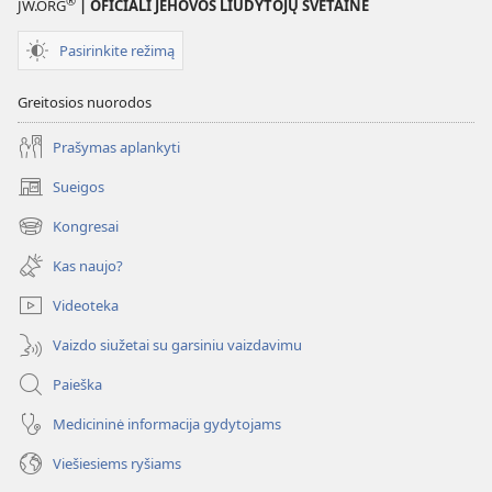
®
JW.ORG
| OFICIALI JEHOVOS LIUDYTOJŲ SVETAINĖ
Pasirinkite režimą
Greitosios nuorodos
Prašymas aplankyti
Sueigos
(atsiveria
naujas
Kongresai
(atsiveria
langas)
naujas
Kas naujo?
langas)
Videoteka
Vaizdo siužetai su garsiniu vaizdavimu
Paieška
Medicininė informacija gydytojams
Viešiesiems ryšiams