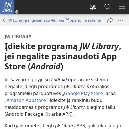
JW.ORG
Prisijungti
(atsiveria
Pakeisti
Paieška
RO
naujas
svetainės
svetainėj
ME
TM
JW Library
įrenginiams su
Android
operacine sistema
langas)
kalbą
JW.ORG
JW LIBRARY
Įdiekite programą
JW Library
,
jei negalite pasinaudoti App
Store (
Android
)
Jei savo įrenginyje su
Android
operacine sistema
negalite įdiegti programos
JW Library
iš oficialios
programėlių parduotuvės „
Google Play Store
“ arba
„
Amazon Appstore
“, įdiekite ją rankiniu būdu,
naudodamasis programos
JW Library
įdiegimo failu
(Android Package Kit arba APK).
Kad galėtumėte įdiegti
JW Library
APK, gali tekti įjungti