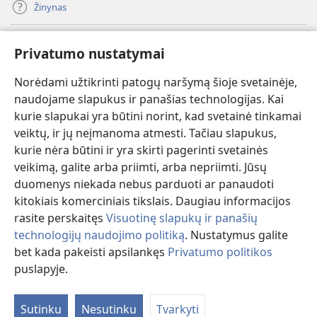
Žinynas
Paaukoti
(atsiveria
Privatumo nustatymai
naujas
langas)
Norėdami užtikrinti patogų naršymą šioje svetainėje,
Sargybos bokšto INTERNETINĖ BIBLIOTEKA
(atsiveria
naudojame slapukus ir panašias technologijas. Kai
naujas
®
JW Hub
kurie slapukai yra būtini norint, kad svetainė tinkamai
langas)
(atsiveria
veiktų, ir jų neįmanoma atmesti. Tačiau slapukus,
naujas
®
JW Library
langas)
kurie nėra būtini ir yra skirti pagerinti svetainės
veikimą, galite arba priimti, arba nepriimti. Jūsų
Watchtower Library
duomenys niekada nebus parduoti ar panaudoti
kitokiais komerciniais tikslais. Daugiau informacijos
rasite perskaitęs
Visuotinę slapukų ir panašių
technologijų naudojimo politiką
. Nustatymus galite
Copyright
© 2026 Watch Tower Bible and Tract Society of Pennsylvania.
bet kada pakeisti apsilankęs
Privatumo politikos
NAUDOJIMOSI SVETAINE SĄLYGOS
|
PRIVATUMO POLITIKA
|
puslapyje.
Ro
PRIVATUMO NUSTATYMAI
tu
Sutinku
Nesutinku
Tvarkyti