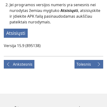
Jei programos versijos numeris yra senesnis nei
nurodytas žemiau mygtuko
Atsisiųsti
, atsisiųskite
ir įdiekite APK failą pasinaudodamas aukščiau
pateiktais nurodymais.
Atsisiųsti
Versija 15.9 (895138)
Ankstesnis
Tolesnis