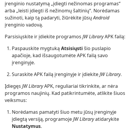
įrenginio nustatymą „įdiegti nežinomas programas“
arba „leisti įdiegti iš nežinomų šaltinių“. Norėdamas
sužinoti, kaip tą padaryti, žiūrėkite jūsų
Android
įrenginio vadovą.
Parsisiųskite ir įdiekite programos
JW Library
APK failą:
Paspauskite mygtuką
Atsisiųsti
šio puslapio
apačioje, kad išsaugotumėte APK failą savo
įrenginyje.
Suraskite APK failą įrenginyje ir įdiekite
JW Library
.
Įdiegęs
JW Library
APK, reguliariai tikrinkite, ar nėra
programos naujinių. Kad patikrintumėte, atlikite šiuos
veiksmus:
Norėdamas pamatyti šiuo metu jūsų įrenginyje
įdiegtą versiją, programoje
JW Library
atidarykite
Nustatymus
.