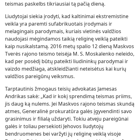
teismas paskelbs tikriausiai tą pačią dieną.
Liudytojai siekia įrodyti, kad kaltinimai ekstremistine
veikla yra paremti sufabrikuotais įrodymais ir
melagingais parodymais, kuriais vietinės valdžios
naudojasi mėgindamos taikią religinę veiklą pateikti
kaip nusikalstamą. 2016 metų spalio 12 dieną Maskvos
Tverės rajono teismo teisėja M. S. Moskalenko neleido,
kad per posėdį būtų pateikti liudininkų parodymai ir
vaizdo medžiaga, atskleidžianti neteisėtus kai kurių
valdžios pareigūnų veiksmus.
Tarptautinis žmogaus teisių advokatas Jamesas
Andrikas sakė: „Kad ir kokį sprendimą teismas priims,
jis daug ką nulems. Jei Maskvos rajono teismas skundą
atmes, Generalinė prokuratūra galės įgyvendinti savo
grasinimus ir filialą uždaryti. Tokiu atveju pareigūnai
galės ir toliau persekioti Jehovos liudytojų
bendruomenes bei varžyti jų religinę veiklą visoje