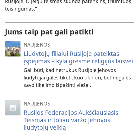
Rusijoje. O jeigu teismas skundą patenkins, triumfuos
teisingumas.“
Jums taip pat gali patikti
NAUJIENOS
Liudytojų filialui Rusijoje pateiktas
įspėjimas – kyla grėsmė religijos laisvei
Gali būti, kad netrukus Rusijoje Jehovos
liudytojai galės tikėti, kuo tik nori, bet negalės
savo tikėjimo išpažinti viešai.
NAUJIENOS
Rusijos Federacijos Aukščiausiasis
Teismas ir toliau varžo Jehovos
liudytojų veiklą