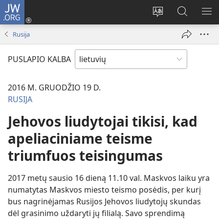
JW.ORG
Prisijungti
(atsiveria
Pakeisti
Paieška
RO
naujas
svetainės
svetainėj
ME
Rusija
langas)
kalbą
JW.ORG
PUSLAPIO KALBA
2016 M. GRUODŽIO 19 D.
RUSIJA
Jehovos liudytojai tikisi, kad
apeliaciniame teisme
triumfuos teisingumas
2017 metų sausio 16 dieną 11.10 val. Maskvos laiku yra
numatytas Maskvos miesto teismo posėdis, per kurį
bus nagrinėjamas Rusijos Jehovos liudytojų skundas
dėl grasinimo uždaryti jų filialą. Savo sprendimą