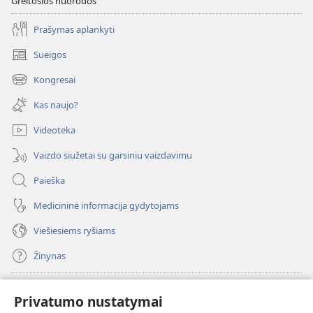
Greitosios nuorodos
Prašymas aplankyti
Sueigos
(atsiveria
naujas
Kongresai
(atsiveria
langas)
naujas
Kas naujo?
langas)
Videoteka
Vaizdo siužetai su garsiniu vaizdavimu
Paieška
Medicininė informacija gydytojams
Viešiesiems ryšiams
Žinynas
Paaukoti
(atsiveria
Privatumo nustatymai
naujas