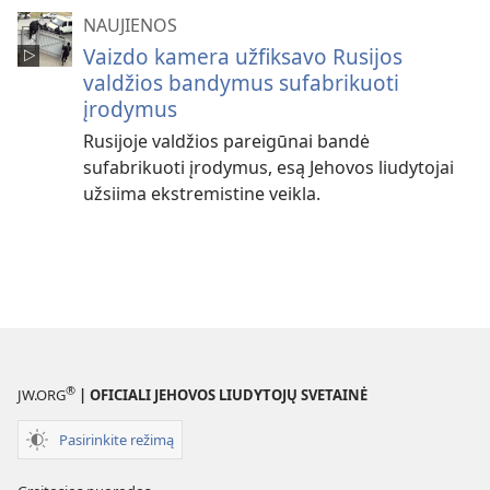
NAUJIENOS
Vaizdo kamera užfiksavo Rusijos
valdžios bandymus sufabrikuoti
įrodymus
Rusijoje valdžios pareigūnai bandė
sufabrikuoti įrodymus, esą Jehovos liudytojai
užsiima ekstremistine veikla.
®
JW.ORG
| OFICIALI JEHOVOS LIUDYTOJŲ SVETAINĖ
Pasirinkite režimą