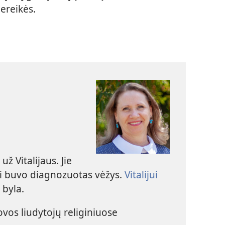
nereikės.
ž Vitalijaus. Jie
ai buvo diagnozuotas vėžys.
Vitalijui
 byla.
vos liudytojų religiniuose