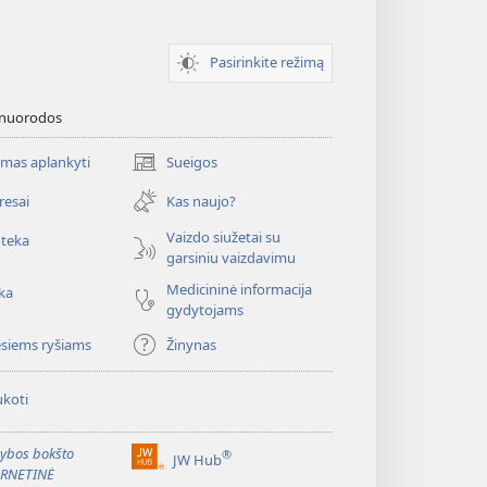
Pasirinkite režimą
 nuorodos
mas aplankyti
Sueigos
(atsiveria
naujas
resai
Kas naujo?
langas)
Vaizdo siužetai su
oteka
garsiniu vaizdavimu
Medicininė informacija
ka
gydytojams
esiems ryšiams
Žinynas
koti
ybos bokšto
®
JW Hub
(atsiveria
ERNETINĖ