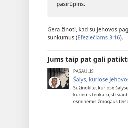
pasirūpins.
Gera žinoti, kad su Jehovos pag
sunkumus (
Efeziečiams 3:16
).
Jums taip pat gali patikt
PASAULIS
Šalys, kuriose Jehovo
Sužinokite, kuriose šalyse
kuriems tenka kęsti siaub
esminėmis žmogaus teis