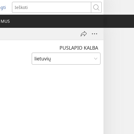
ngti
iveria
Ieškoti
as
E MUS
as)
PUSLAPIO KALBA