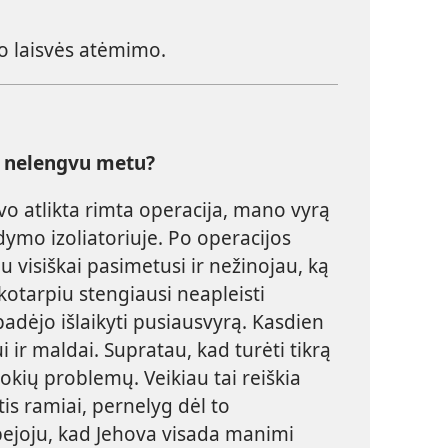
io laisvės atėmimo.
č nelengvu metu?
o atlikta rimta operacija, mano vyrą
dymo izoliatoriuje. Po operacijos
u visiškai pasimetusi ir nežinojau, ką
ikotarpiu stengiausi neapleisti
padėjo išlaikyti pusiausvyrą. Kasdien
ui ir maldai. Supratau, kad turėti tikrą
okių problemų. Veikiau tai reiškia
is ramiai, pernelyg dėl to
bejoju, kad Jehova visada manimi