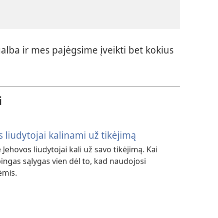
alba ir mes pajėgsime įveikti bet kokius
i
s liudytojai kalinami už tikėjimą
 Jehovos liudytojai kali už savo tikėjimą. Kai
ingas sąlygas vien dėl to, kad naudojosi
ėmis.