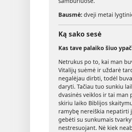
sambūriuose.
Bausmė:
dveji metai lygtin
Ką sako sesė
Kas tave palaiko šiuo ypa
Netrukus po to, kai man buv
Vitalijų suėmė ir uždarė tar
negalėjau dirbti, todėl buva
daryti. Tačiau tuo sunkiu la
dvasinės veiklos ir tai man 
skiriu laiko Biblijos skaitym
ramybę nereiškia nepatirti j
gebėti su sunkumais tvarkyt
nestresuojant. Nė kiek nea