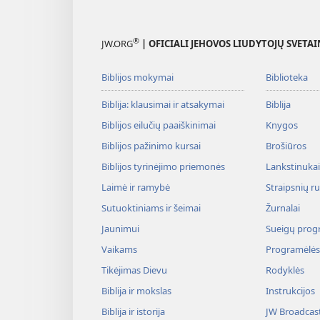
®
JW.ORG
| OFICIALI JEHOVOS LIUDYTOJŲ SVETAI
Biblijos mokymai
Biblioteka
Biblija: klausimai ir atsakymai
Biblija
Biblijos eilučių paaiškinimai
Knygos
Biblijos pažinimo kursai
Brošiūros
Biblijos tyrinėjimo priemonės
Lankstinukai 
Laimė ir ramybė
Straipsnių r
Sutuoktiniams ir šeimai
Žurnalai
Jaunimui
Sueigų prog
Vaikams
Programėlės
Tikėjimas Dievu
Rodyklės
Biblija ir mokslas
Instrukcijos
Biblija ir istorija
JW Broadcas