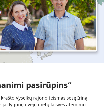
animi pasirūpins“
 krašto Vyselkų rajono teismas sesę Iriną
ė jai lygtinę dvejų metų laisvės atėmimo