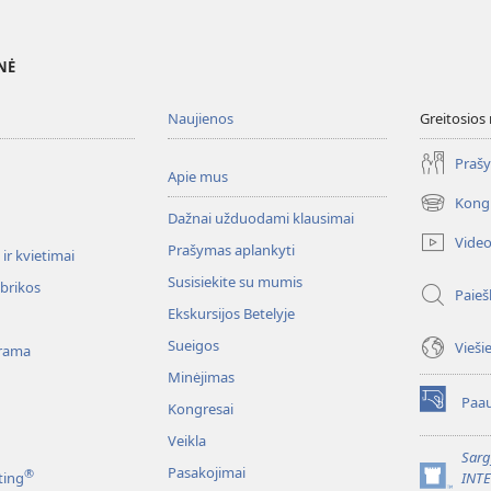
NĖ
Naujienos
Greitosios
Prašy
Apie mus
Kong
(atsiveria
Dažnai užduodami klausimai
naujas
Vide
Prašymas aplankyti
langas)
ir kvietimai
Susisiekite su mumis
ubrikos
Paieš
Ekskursijos Betelyje
Sueigos
Vieši
rama
Minėjimas
Paau
Kongresai
(atsiveria
naujas
Veikla
langas)
Sarg
Pasakojimai
®
ting
INT
(atsiveria