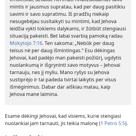
mintis ir jausmus supratau, kad per daug pasitikiu
savimi ir savo supratimu. Iš pradžių niekaip
nesugebėjau susitaikyti su mintimi, kad Jehova
leidžia vykti tokiems dalykams, ir žūtbūt stengiausi
situaciją pakeisti. Bet labai svarbią pamoką radau
Mokytojo 7:16
. Ten sakoma: „Nebūk per daug
teisus nė per daug išmintingas.“ Esu dėkingas
Jehovai, kad padėjo man pakeisti požiūrį, ugdytis
nuolankumą ir išgryninti savo motyvus – Jehovai
tarnauju, nes jį myliu. Mano ryšys su Jehova
sustiprėjo ir tai padeda tvirtai laikytis per visus
išmėginimus. Dabar dar aiškiau matau, kaip
Jehova mane laimina.
Esame dėkingi Jehovai, kad visiems, kurie stengiasi
nuolankiai jam tarnauti, jis teikia malonę (
1 Petro 5:5
).