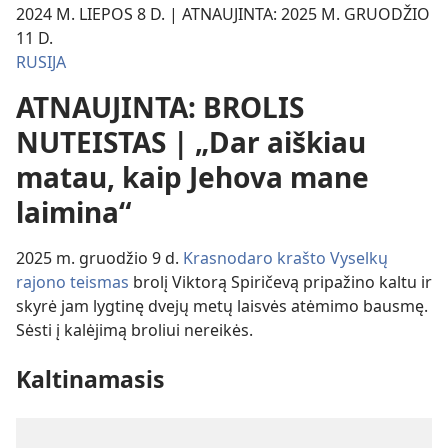
2024 M. LIEPOS 8 D. | ATNAUJINTA: 2025 M. GRUODŽIO
11 D.
RUSIJA
ATNAUJINTA: BROLIS
NUTEISTAS | „Dar aiškiau
matau, kaip Jehova mane
laimina“
2025 m. gruodžio 9 d.
Krasnodaro krašto Vyselkų
rajono teismas
brolį Viktorą Spiričevą pripažino kaltu ir
skyrė jam lygtinę dvejų metų laisvės atėmimo bausmę.
Sėsti į kalėjimą broliui nereikės.
Kaltinamasis