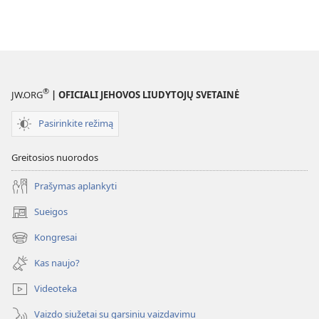
®
JW.ORG
| OFICIALI JEHOVOS LIUDYTOJŲ SVETAINĖ
Pasirinkite režimą
Greitosios nuorodos
Prašymas aplankyti
Sueigos
(atsiveria
naujas
Kongresai
(atsiveria
langas)
naujas
Kas naujo?
langas)
Videoteka
Vaizdo siužetai su garsiniu vaizdavimu