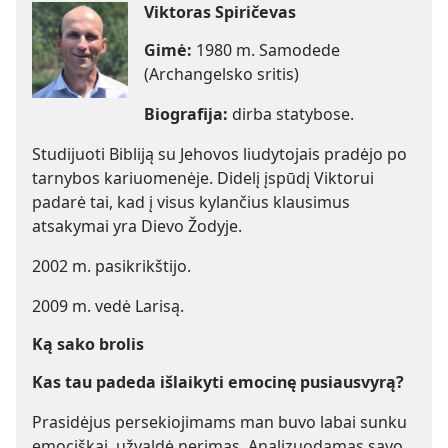
Viktoras Spiričevas
Gimė:
1980 m. Samodede
(Archangelsko sritis)
Biografija:
dirba statybose.
Studijuoti Bibliją su Jehovos liudytojais pradėjo po
tarnybos kariuomenėje. Didelį įspūdį Viktorui
padarė tai, kad į visus kylančius klausimus
atsakymai yra Dievo Žodyje.
2002 m. pasikrikštijo.
2009 m. vedė Larisą.
Ką sako brolis
Kas tau padeda išlaikyti emocinę pusiausvyrą?
Prasidėjus persekiojimams man buvo labai sunku
emociškai, užvaldė nerimas. Analizuodamas savo