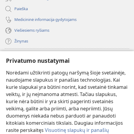
Paieška
Medicininė informacija gydytojams
Viešiesiems ryšiams
Žinynas
Paaukoti
(atsiveria
Privatumo nustatymai
naujas
langas)
Norėdami užtikrinti patogų naršymą šioje svetainėje,
Sargybos bokšto INTERNETINĖ BIBLIOTEKA
(atsiveria
naudojame slapukus ir panašias technologijas. Kai
naujas
®
JW Hub
kurie slapukai yra būtini norint, kad svetainė tinkamai
langas)
(atsiveria
veiktų, ir jų neįmanoma atmesti. Tačiau slapukus,
naujas
®
JW Library
langas)
kurie nėra būtini ir yra skirti pagerinti svetainės
veikimą, galite arba priimti, arba nepriimti. Jūsų
Watchtower Library
duomenys niekada nebus parduoti ar panaudoti
kitokiais komerciniais tikslais. Daugiau informacijos
rasite perskaitęs
Visuotinę slapukų ir panašių