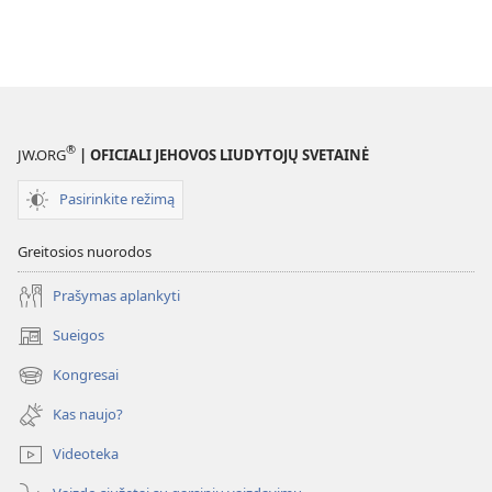
®
JW.ORG
| OFICIALI JEHOVOS LIUDYTOJŲ SVETAINĖ
Pasirinkite režimą
Greitosios nuorodos
Prašymas aplankyti
Sueigos
(atsiveria
naujas
Kongresai
(atsiveria
langas)
naujas
Kas naujo?
langas)
Videoteka