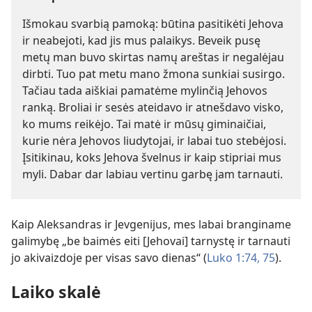
Išmokau svarbią pamoką: būtina pasitikėti Jehova
ir neabejoti, kad jis mus palaikys. Beveik pusę
metų man buvo skirtas namų areštas ir negalėjau
dirbti. Tuo pat metu mano žmona sunkiai susirgo.
Tačiau tada aiškiai pamatėme mylinčią Jehovos
ranką. Broliai ir sesės ateidavo ir atnešdavo visko,
ko mums reikėjo. Tai matė ir mūsų giminaičiai,
kurie nėra Jehovos liudytojai, ir labai tuo stebėjosi.
Įsitikinau, koks Jehova švelnus ir kaip stipriai mus
myli. Dabar dar labiau vertinu garbę jam tarnauti.
Kaip Aleksandras ir Jevgenijus, mes labai branginame
galimybę „be baimės eiti [Jehovai] tarnystę ir tarnauti
jo akivaizdoje per visas savo dienas“ (
Luko 1:74, 75
).
Laiko skalė