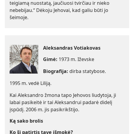
teigiamą nuostatą, jaučiuosi tvirčiau ir nieko
nebebijau.“ Dėkoju Jehovai, kad galiu būti jo
šeimoje.
Aleksandras Votiakovas
Gimė:
1973 m. Iževske
Biografija:
dirba statybose.
1995 m. vedė Liliją.
Kai Aleksandro žmona tapo Jehovos liudytoja, ji
labai pasikeitė ir tai Aleksandrui padarė didelį
įspūdį. 2006 m. jis pasikrikštijo.
Ką sako brolis
Ko ši patirtis tave išmokė?