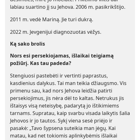
labiau suartino jį su Jehova. 2006 m. pasikrikštijo.
2011 m. vedė Mariną. Jie turi dukrą.
2022 m. Jevgenijui diagnozuotas vėžys.
Ką sako brolis
Nors esi persekiojamas, išlaikai teigiamą
požiūrį. Kas tau padeda?
Stengiuosi pastebėti ir vertinti paprastus,
kasdienius dalykus. Tai man teikia džiaugsmo. Vis
primenu sau, kad nors Jehova leidžia patirti
persekiojimus, jis nėra dėl to kaltas. Netrukus jis
ištaisys visą neteisybę, padarytą jo ištikimiems
tarnams. Supratau, kaip svarbu visada laikytis šalia
Jehovos ir jo tautos. Sykį viena sesė priėjo ir
pasakė: „Tavo šypsena suteikia man jėgų. Kai
matau, kad net tokiomis aplinkybėmis išlaikai