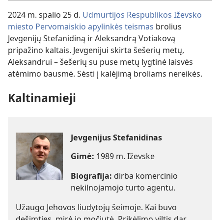
2024 m. spalio 25 d.
Udmurtijos Respublikos Iževsko
miesto Pervomaiskio apylinkės teismas
brolius
Jevgenijų Stefanidiną ir Aleksandrą Votiakovą
pripažino kaltais. Jevgenijui skirta šešerių metų,
Aleksandrui – šešerių su puse metų lygtinė laisvės
atėmimo bausmė. Sėsti į kalėjimą broliams nereikės.
Kaltinamieji
Jevgenijus Stefanidinas
Gimė:
1989 m. Iževske
Biografija:
dirba komercinio
nekilnojamojo turto agentu.
Užaugo Jehovos liudytojų šeimoje. Kai buvo
dešimties, mirė jo močiutė. Prikėlimo viltis dar