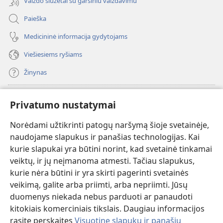
Vaizdo siužetai su garsiniu vaizdavimu
Paieška
Medicininė informacija gydytojams
Viešiesiems ryšiams
Žinynas
Paaukoti
(atsiveria
Privatumo nustatymai
naujas
langas)
Norėdami užtikrinti patogų naršymą šioje svetainėje,
Sargybos bokšto INTERNETINĖ BIBLIOTEKA
(atsiveria
naudojame slapukus ir panašias technologijas. Kai
naujas
®
JW Hub
kurie slapukai yra būtini norint, kad svetainė tinkamai
langas)
(atsiveria
veiktų, ir jų neįmanoma atmesti. Tačiau slapukus,
naujas
®
JW Library
langas)
kurie nėra būtini ir yra skirti pagerinti svetainės
veikimą, galite arba priimti, arba nepriimti. Jūsų
Watchtower Library
duomenys niekada nebus parduoti ar panaudoti
kitokiais komerciniais tikslais. Daugiau informacijos
rasite perskaitęs
Visuotinę slapukų ir panašių