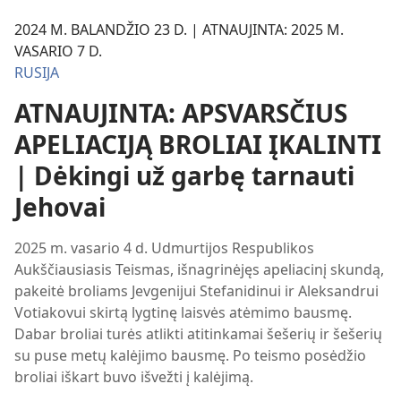
2024 M. BALANDŽIO 23 D. | ATNAUJINTA: 2025 M.
VASARIO 7 D.
RUSIJA
ATNAUJINTA: APSVARSČIUS
APELIACIJĄ BROLIAI ĮKALINTI
| Dėkingi už garbę tarnauti
Jehovai
2025 m. vasario 4 d. Udmurtijos Respublikos
Aukščiausiasis Teismas, išnagrinėjęs apeliacinį skundą,
pakeitė broliams Jevgenijui Stefanidinui ir Aleksandrui
Votiakovui skirtą lygtinę laisvės atėmimo bausmę.
Dabar broliai turės atlikti atitinkamai šešerių ir šešerių
su puse metų kalėjimo bausmę. Po teismo posėdžio
broliai iškart buvo išvežti į kalėjimą.