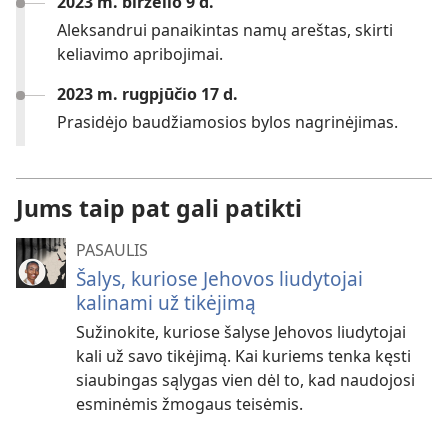
2023 m. birželio 9 d.
Aleksandrui panaikintas namų areštas, skirti
keliavimo apribojimai.
2023 m. rugpjūčio 17 d.
Prasidėjo baudžiamosios bylos nagrinėjimas.
Jums taip pat gali patikti
PASAULIS
Šalys, kuriose Jehovos liudytojai
kalinami už tikėjimą
Sužinokite, kuriose šalyse Jehovos liudytojai
kali už savo tikėjimą. Kai kuriems tenka kęsti
siaubingas sąlygas vien dėl to, kad naudojosi
esminėmis žmogaus teisėmis.