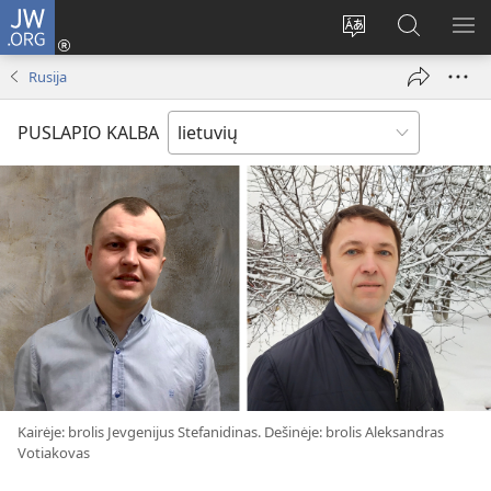
JW.ORG
Prisijungti
(atsiveria
Pakeisti
Paieška
RO
naujas
svetainės
svetainėj
ME
Rusija
langas)
kalbą
JW.ORG
PUSLAPIO KALBA
Kairėje: brolis Jevgenijus Stefanidinas. Dešinėje: brolis Aleksandras
Votiakovas