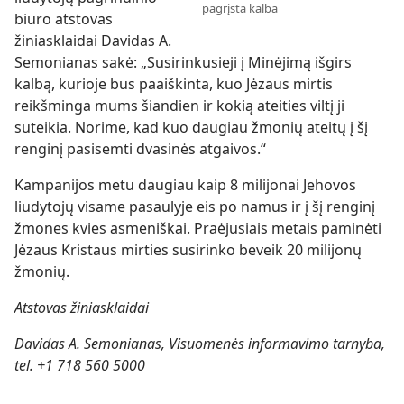
pagrįsta kalba
biuro atstovas
žiniasklaidai Davidas A.
Semonianas sakė: „Susirinkusieji į Minėjimą išgirs
kalbą, kurioje bus paaiškinta, kuo Jėzaus mirtis
reikšminga mums šiandien ir kokią ateities viltį ji
suteikia. Norime, kad kuo daugiau žmonių ateitų į šį
renginį pasisemti dvasinės atgaivos.“
Kampanijos metu daugiau kaip 8 milijonai Jehovos
liudytojų visame pasaulyje eis po namus ir į šį renginį
žmones kvies asmeniškai. Praėjusiais metais paminėti
Jėzaus Kristaus mirties susirinko beveik 20 milijonų
žmonių.
Atstovas žiniasklaidai
Davidas A. Semonianas, Visuomenės informavimo tarnyba,
tel. +1 718 560 5000