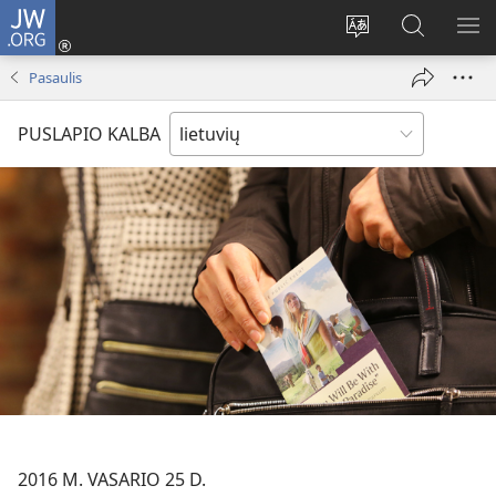
JW.ORG
Prisijungti
(atsiveria
Pakeisti
Paieška
RO
naujas
svetainės
svetainėj
ME
Pasaulis
langas)
kalbą
JW.ORG
PUSLAPIO KALBA
2016 M. VASARIO 25 D.