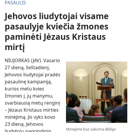
PASAULIS
Jehovos liudytojai visame
pasaulyje kviečia žmones
paminėti Jėzaus Kristaus
mirtį
NIUJORKAS (JAV). Vasario
27 dieną, šeštadienį,
Jehovos liudytojai pradės
pasaulinę kampaniją,
kurios metu kvies
žmones į, jų manymu,
svarbiausią metų renginį
– Jėzaus Kristaus mirties
minėjimą. Jis vyks kovo
23 dieną. Jehovos
Minėjime bus sakoma Biblija
liudytojų pagrindinio