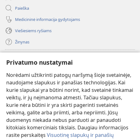
Paieška
Medicininė informacija gydytojams
Viešiesiems ryšiams
Žinynas
Paaukoti
(atsiveria
Privatumo nustatymai
naujas
langas)
Norėdami užtikrinti patogų naršymą šioje svetainėje,
Sargybos bokšto INTERNETINĖ BIBLIOTEKA
(atsiveria
naudojame slapukus ir panašias technologijas. Kai
naujas
®
JW Hub
kurie slapukai yra būtini norint, kad svetainė tinkamai
langas)
(atsiveria
veiktų, ir jų neįmanoma atmesti. Tačiau slapukus,
naujas
®
JW Library
langas)
kurie nėra būtini ir yra skirti pagerinti svetainės
veikimą, galite arba priimti, arba nepriimti. Jūsų
Watchtower Library
duomenys niekada nebus parduoti ar panaudoti
kitokiais komerciniais tikslais. Daugiau informacijos
rasite perskaitęs
Visuotinę slapukų ir panašių