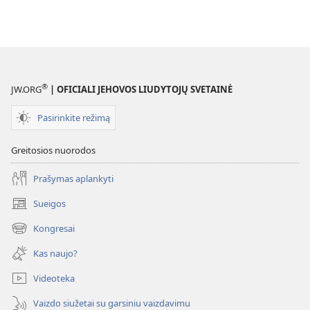
®
JW.ORG
| OFICIALI JEHOVOS LIUDYTOJŲ SVETAINĖ
Pasirinkite režimą
Greitosios nuorodos
Prašymas aplankyti
Sueigos
(atsiveria
naujas
Kongresai
(atsiveria
langas)
naujas
Kas naujo?
langas)
Videoteka
Vaizdo siužetai su garsiniu vaizdavimu