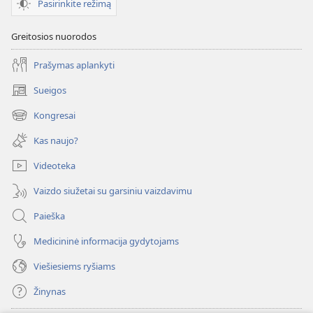
Pasirinkite režimą
Greitosios nuorodos
Prašymas aplankyti
Sueigos
(atsiveria
naujas
Kongresai
(atsiveria
langas)
naujas
Kas naujo?
langas)
Videoteka
Vaizdo siužetai su garsiniu vaizdavimu
Paieška
Medicininė informacija gydytojams
Viešiesiems ryšiams
Žinynas