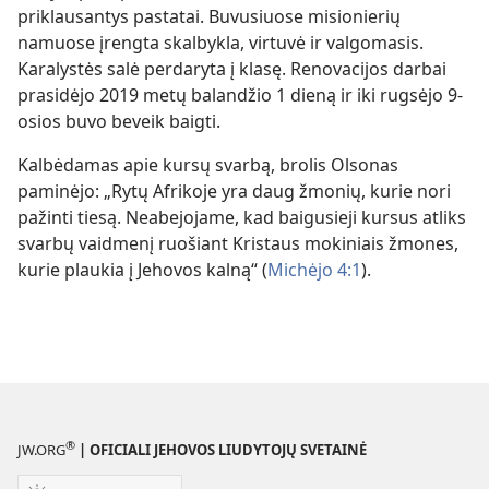
priklausantys pastatai. Buvusiuose misionierių
namuose įrengta skalbykla, virtuvė ir valgomasis.
Karalystės salė perdaryta į klasę. Renovacijos darbai
prasidėjo 2019 metų balandžio 1 dieną ir iki rugsėjo 9-
osios buvo beveik baigti.
Kalbėdamas apie kursų svarbą, brolis Olsonas
paminėjo: „Rytų Afrikoje yra daug žmonių, kurie nori
pažinti tiesą. Neabejojame, kad baigusieji kursus atliks
svarbų vaidmenį ruošiant Kristaus mokiniais žmones,
kurie plaukia į Jehovos kalną“ (
Michėjo 4:1
).
®
JW.ORG
| OFICIALI JEHOVOS LIUDYTOJŲ SVETAINĖ