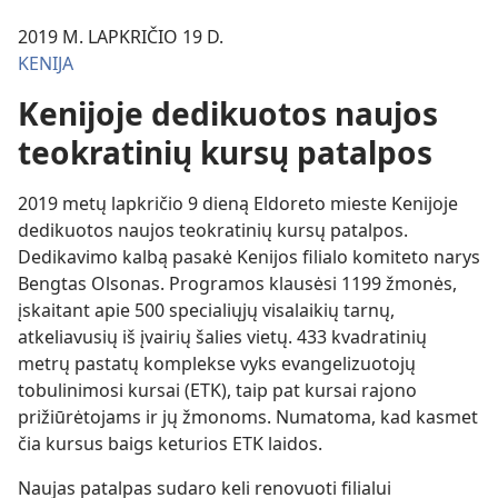
2019 M. LAPKRIČIO 19 D.
KENIJA
Kenijoje dedikuotos naujos
teokratinių kursų patalpos
2019 metų lapkričio 9 dieną Eldoreto mieste Kenijoje
dedikuotos naujos teokratinių kursų patalpos.
Dedikavimo kalbą pasakė Kenijos filialo komiteto narys
Bengtas Olsonas. Programos klausėsi 1199 žmonės,
įskaitant apie 500 specialiųjų visalaikių tarnų,
atkeliavusių iš įvairių šalies vietų. 433 kvadratinių
metrų pastatų komplekse vyks evangelizuotojų
tobulinimosi kursai (ETK), taip pat kursai rajono
prižiūrėtojams ir jų žmonoms. Numatoma, kad kasmet
čia kursus baigs keturios ETK laidos.
Naujas patalpas sudaro keli renovuoti filialui