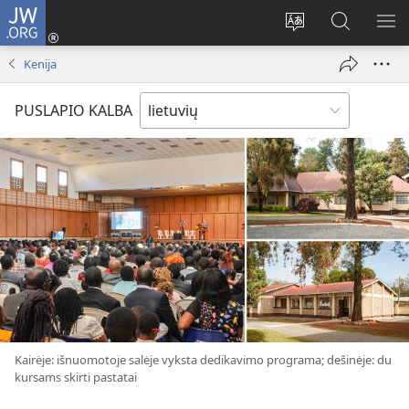
JW.ORG
Prisijungti
(atsiveria
Pakeisti
Paieška
RO
naujas
svetainės
svetainėj
ME
Kenija
langas)
kalbą
JW.ORG
PUSLAPIO KALBA
Kairėje: išnuomotoje salėje vyksta dedikavimo programa; dešinėje: du
kursams skirti pastatai