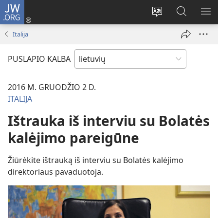
JW.ORG
Prisijungti
(atsiveria
Pakeisti
Paieška
RO
naujas
svetainės
svetainėj
ME
Italija
langas)
kalbą
JW.ORG
PUSLAPIO KALBA
2016 M. GRUODŽIO 2 D.
ITALIJA
Ištrauka iš interviu su Bolatės
kalėjimo pareigūne
Žiūrėkite ištrauką iš interviu su Bolatės kalėjimo
direktoriaus pavaduotoja.