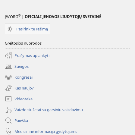
®
JW.ORG
| OFICIALI JEHOVOS LIUDYTOJŲ SVETAINĖ
Pasirinkite režimą
Greitosios nuorodos
Prašymas aplankyti
Sueigos
(atsiveria
naujas
Kongresai
(atsiveria
langas)
naujas
Kas naujo?
langas)
Videoteka
Vaizdo siužetai su garsiniu vaizdavimu
Paieška
Medicininė informacija gydytojams