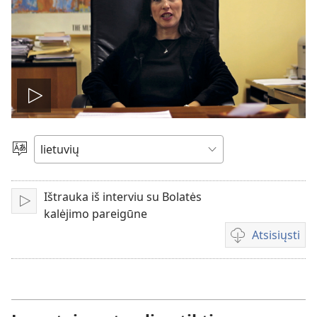
Leisti
įrašą
Pasirinkite
kalbą
Ištrauka iš interviu su Bolatės
Leisti
kalėjimo pareigūne
Atsisiųsti
Vaizdo
failų
atsisiuntimo
parinktys