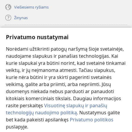
Viešiesiems ryšiams
Žinynas
Paaukoti
(atsiveria
Privatumo nustatymai
naujas
langas)
Norėdami užtikrinti patogų naršymą šioje svetainėje,
Sargybos bokšto INTERNETINĖ BIBLIOTEKA
(atsiveria
naudojame slapukus ir panašias technologijas. Kai
naujas
®
JW Hub
kurie slapukai yra būtini norint, kad svetainė tinkamai
langas)
(atsiveria
veiktų, ir jų neįmanoma atmesti. Tačiau slapukus,
naujas
®
JW Library
langas)
kurie nėra būtini ir yra skirti pagerinti svetainės
veikimą, galite arba priimti, arba nepriimti. Jūsų
Watchtower Library
duomenys niekada nebus parduoti ar panaudoti
kitokiais komerciniais tikslais. Daugiau informacijos
rasite perskaitęs
Visuotinę slapukų ir panašių
technologijų naudojimo politiką
. Nustatymus galite
Copyright
© 2026 Watch Tower Bible and Tract Society of Pennsylvania.
bet kada pakeisti apsilankęs
Privatumo politikos
NAUDOJIMOSI SVETAINE SĄLYGOS
|
PRIVATUMO POLITIKA
|
puslapyje.
PRIVATUMO NUSTATYMAI