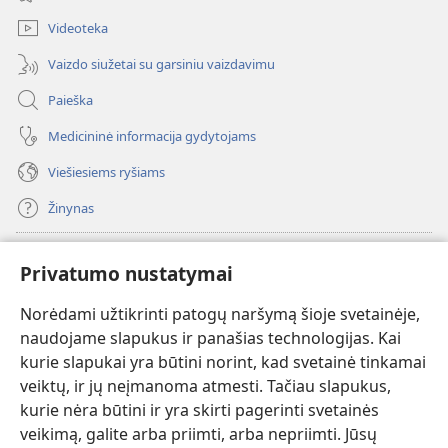
langas)
Videoteka
Vaizdo siužetai su garsiniu vaizdavimu
Paieška
Medicininė informacija gydytojams
Viešiesiems ryšiams
Žinynas
Paaukoti
(atsiveria
Privatumo nustatymai
naujas
langas)
Norėdami užtikrinti patogų naršymą šioje svetainėje,
Sargybos bokšto INTERNETINĖ BIBLIOTEKA
(atsiveria
naudojame slapukus ir panašias technologijas. Kai
naujas
®
JW Hub
kurie slapukai yra būtini norint, kad svetainė tinkamai
langas)
(atsiveria
veiktų, ir jų neįmanoma atmesti. Tačiau slapukus,
naujas
®
JW Library
langas)
kurie nėra būtini ir yra skirti pagerinti svetainės
veikimą, galite arba priimti, arba nepriimti. Jūsų