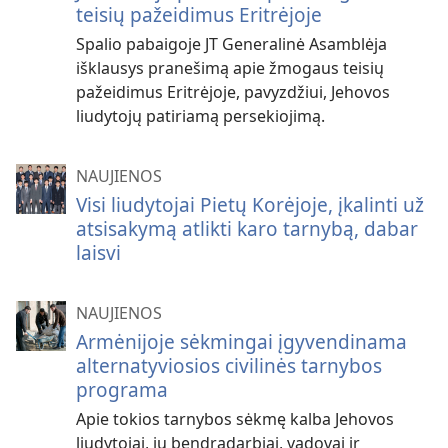
teisių pažeidimus Eritrėjoje
Spalio pabaigoje JT Generalinė Asamblėja
išklausys pranešimą apie žmogaus teisių
pažeidimus Eritrėjoje, pavyzdžiui, Jehovos
liudytojų patiriamą persekiojimą.
NAUJIENOS
Visi liudytojai Pietų Korėjoje, įkalinti už
atsisakymą atlikti karo tarnybą, dabar
laisvi
NAUJIENOS
Armėnijoje sėkmingai įgyvendinama
alternatyviosios civilinės tarnybos
programa
Apie tokios tarnybos sėkmę kalba Jehovos
liudytojai, jų bendradarbiai, vadovai ir