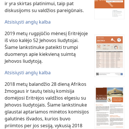
ir yra skirtas platinimui, taip pat
diskusijoms su valdžios pareigūnais.
Atsisiųsti anglų kalba
2019 metų rugpjūčio mėnesį Eritrėjoje
iš viso kalėjo 52 Jehovos liudytojai.
Šiame lankstinuke pateikti trumpi
duomenys apie kiekvieną suimtą
Jehovos liudytoją.
Atsisiųsti anglų kalba
2018 metų balandžio 28 dieną Afrikos
žmogaus ir tautų teisių komisija
domėjosi Eritrėjos valdžios elgesiu su
Jehovos liudytojais. Šiame lankstinuke
glaustai aptariamos minėtos komisijos
galutinės išvados, kurios buvo
priimtos per jos sesiją, vykusią 2018