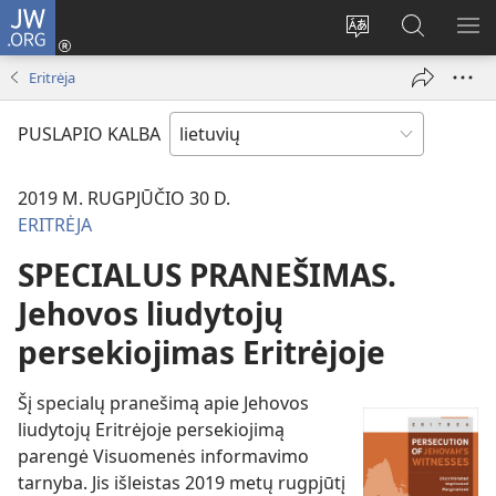
JW.ORG
Prisijungti
(atsiveria
Pakeisti
Paieška
RO
naujas
svetainės
svetainėj
ME
Eritrėja
langas)
kalbą
JW.ORG
PUSLAPIO KALBA
2019 M. RUGPJŪČIO 30 D.
ERITRĖJA
SPECIALUS PRANEŠIMAS.
Jehovos liudytojų
persekiojimas Eritrėjoje
Šį specialų pranešimą apie Jehovos
liudytojų Eritrėjoje persekiojimą
parengė Visuomenės informavimo
tarnyba. Jis išleistas 2019 metų rugpjūtį