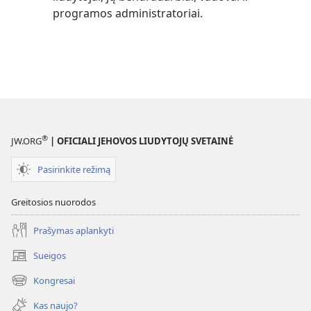
programos administratoriai.
®
JW.ORG
| OFICIALI JEHOVOS LIUDYTOJŲ SVETAINĖ
Pasirinkite režimą
Greitosios nuorodos
Prašymas aplankyti
Sueigos
(atsiveria
naujas
Kongresai
(atsiveria
langas)
naujas
Kas naujo?