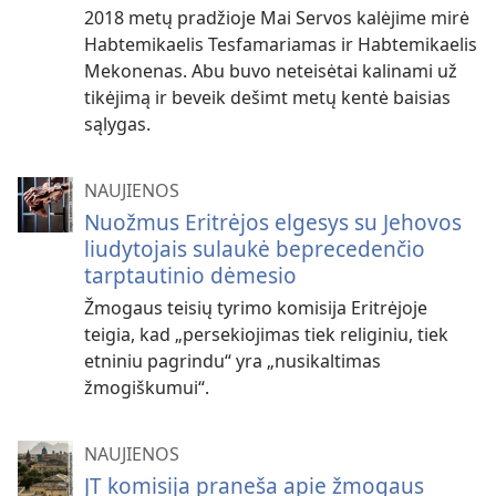
2018 metų pradžioje Mai Servos kalėjime mirė
Habtemikaelis Tesfamariamas ir Habtemikaelis
Mekonenas. Abu buvo neteisėtai kalinami už
tikėjimą ir beveik dešimt metų kentė baisias
sąlygas.
NAUJIENOS
Nuožmus Eritrėjos elgesys su Jehovos
liudytojais sulaukė beprecedenčio
tarptautinio dėmesio
Žmogaus teisių tyrimo komisija Eritrėjoje
teigia, kad „persekiojimas tiek religiniu, tiek
etniniu pagrindu“ yra „nusikaltimas
žmogiškumui“.
NAUJIENOS
JT komisija praneša apie žmogaus