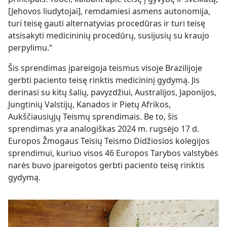
[Jehovos liudytojai], remdamiesi asmens autonomija,
turi teisę gauti alternatyvias procedūras ir turi teisę
atsisakyti medicininių procedūrų, susijusių su kraujo
perpylimu.“
Šis sprendimas įpareigoja teismus visoje Brazilijoje
gerbti paciento teisę rinktis medicininį gydymą. Jis
derinasi su kitų šalių, pavyzdžiui, Australijos, Japonijos,
Jungtinių Valstijų, Kanados ir Pietų Afrikos,
Aukščiausiųjų Teismų sprendimais. Be to, šis
sprendimas yra analogiškas 2024 m. rugsėjo 17 d.
Europos Žmogaus Teisių Teismo Didžiosios kolegijos
sprendimui, kuriuo visos 46 Europos Tarybos valstybės
narės buvo įpareigotos gerbti paciento teisę rinktis
gydymą.