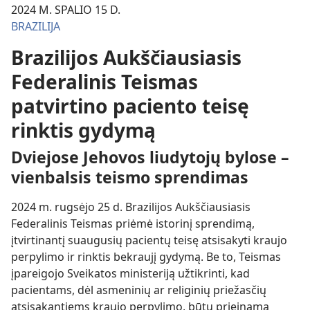
2024 M. SPALIO 15 D.
BRAZILIJA
Brazilijos Aukščiausiasis
Federalinis Teismas
patvirtino paciento teisę
rinktis gydymą
Dviejose Jehovos liudytojų bylose –
vienbalsis teismo sprendimas
2024 m. rugsėjo 25 d. Brazilijos Aukščiausiasis
Federalinis Teismas priėmė istorinį sprendimą,
įtvirtinantį suaugusių pacientų teisę atsisakyti kraujo
perpylimo ir rinktis bekraujį gydymą. Be to, Teismas
įpareigojo Sveikatos ministeriją užtikrinti, kad
pacientams, dėl asmeninių ar religinių priežasčių
atsisakantiems kraujo perpylimo, būtų prieinama