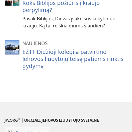
Koks Biblijos požiūris į kraujo
perpylimą?
Pasak Biblijos, Dievas įsakė susilaikyti nuo
kraujo. Ką tai reiškia mums šiandien?
NAUJIENOS
EŽTT Didžioji kolegija patvirtino
Jehovos liudytojų teisę patiems rinktis
gydymą
®
JW.ORG
| OFICIALI JEHOVOS LIUDYTOJŲ SVETAINĖ