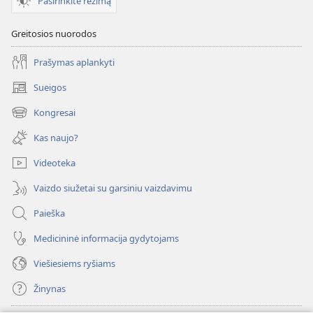
Pasirinkite režimą
Greitosios nuorodos
Prašymas aplankyti
Sueigos
(atsiveria
naujas
Kongresai
(atsiveria
langas)
naujas
Kas naujo?
langas)
Videoteka
Vaizdo siužetai su garsiniu vaizdavimu
Paieška
Medicininė informacija gydytojams
Viešiesiems ryšiams
Žinynas