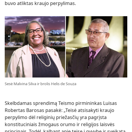
buvo atliktas kraujo perpylimas.
Sesė Malvina Silva ir brolis Helis de Souza
Skelbdamas sprendimą Teismo pirmininkas Luisas
Robertas Barosas pasakė: „Teisė atsisakyti kraujo
perpylimo dėl religinių priežasčių yra pagrįsta
konstituciniais žmogaus orumo ir religijos laisvės
principais. Todėl, kalbant apie teisę į gyvybę ir sveikatą,