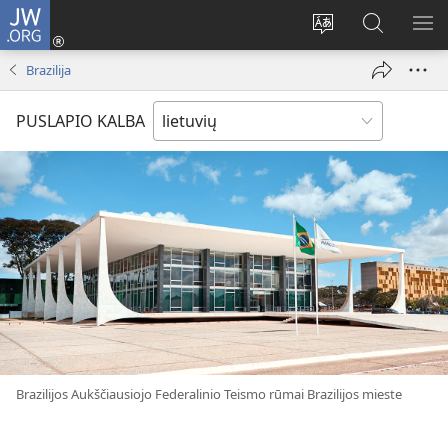
JW.ORG
Prisijungti
(atsiveria
Pakeisti
Paieška
RO
naujas
svetainės
svetainėj
ME
Brazilija
langas)
kalbą
JW.ORG
PUSLAPIO KALBA
Brazilijos Aukščiausiojo Federalinio Teismo rūmai Brazilijos mieste