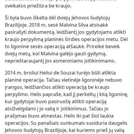
sveikatos priežiūra be kraujo.
Ši byla buvo iškelta dėl dviejų Jehovos liudytojų
Brazilijoje. 2018 m. sesė Malvina Silva atsisakė
pasirašyti dokumentą, leidžiantį jos gydytojams atlikti
kraujo perpylimą planinės širdies operacijos metu. Dėl
to ligoninė sesės operaciją atšaukė. Prireikė beveik
dvejų metų, kol Malvina galėjo gauti gydymą,
neprieštaraujantį jos asmeniniams įsitikinimams.
2014 m. broliui Heliui de Souzai turėjo būti atlikta
planinė operacija. Tačiau vietinėje ligoninėje nebuvo
įrangos, leidžiančios atlikti operaciją be kraujo
perpylimo. Helis paprašė, kad jį perkeltų į kitą ligoninę,
kur gydytojai buvo pasiruošę atlikti operaciją
atsižvelgdami į jo valią ir įsitikinimus. Tačiau jo
prašymas buvo atmestas. Helis iki pat šiol laukia
operacijos. Su panašiais sunkumais susiduria daugelis
Jehovos liudytojų Brazilijoje, kai kuriems prieš jų valią