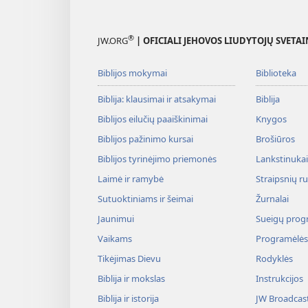
®
JW.ORG
| OFICIALI JEHOVOS LIUDYTOJŲ SVETAI
Biblijos mokymai
Biblioteka
Biblija: klausimai ir atsakymai
Biblija
Biblijos eilučių paaiškinimai
Knygos
Biblijos pažinimo kursai
Brošiūros
Biblijos tyrinėjimo priemonės
Lankstinukai 
Laimė ir ramybė
Straipsnių r
Sutuoktiniams ir šeimai
Žurnalai
Jaunimui
Sueigų prog
Vaikams
Programėlės
Tikėjimas Dievu
Rodyklės
Biblija ir mokslas
Instrukcijos
Biblija ir istorija
JW Broadcas