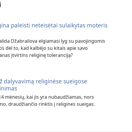
i
ina paleisti neteisėtai sulaikytas moteris
alida Džabrailova elgiamasi lyg su pavojingomis
os dėl to, kad kalbėjo su kitais apie savo
nas įtvirtins religinę toleranciją?
už dalyvavimą religinėse sueigose
linimas
 14 mėnesių, kai jis yra nubaudžiamas, nors
o, draudžiančio rinktis į religines sueigas.