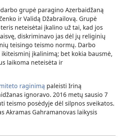
mu darbo grupė paragino Azerbaidžaną
arčenko ir Validą Džabrailovą. Grupė
ris neteisėtai įkalino už tai, kad jos
laisvę, diskriminavo jas dėl jų religinių
utinių teisingo teismo normų. Darbo
 ikiteisminį įkalinimą; bet kokia bausmė,
bus laikoma neteisėta ir
omiteto raginimą
paleisti Iriną
aidžanas ignoravo. 2016 metų sausio 7
ti teismo posėdyje dėl silpnos sveikatos.
ėjas Akramas Gahramanovas laikysis