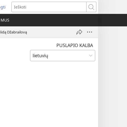
ngti
iveria
Ieškoti
as
E MUS
as)
alidą Džabrailovą
PUSLAPIO KALBA