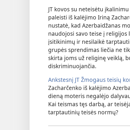
JT kovos su neteisėtu įkalini
paleisti iš kalėjimo Iriną Zach
nustatė, kad Azerbaidžanas mote
naudojosi savo teise į religijos 
įsitikinimų ir nesilaikė tarpta
grupės sprendimas liečia ne tik
skirta joms už religinę veiklą, 
diskriminuojančia.
Ankstesnį JT Žmogaus teisių k
Zacharčenko iš kalėjimo Azerb
dieną moteris negalėjo dalyvau
Kai teismas tęs darbą, ar teis
tarptautinių teisės normų?