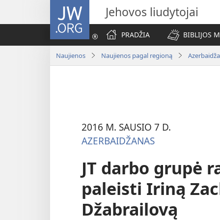
JW.ORG
Jehovos liudytojai
PRADŽIA
BIBLIJOS 
Naujienos
Naujienos pagal regioną
Azerbaidž
2016 M. SAUSIO 7 D.
AZERBAIDŽANAS
JT darbo grupė r
paleisti Iriną Za
Džabrailovą