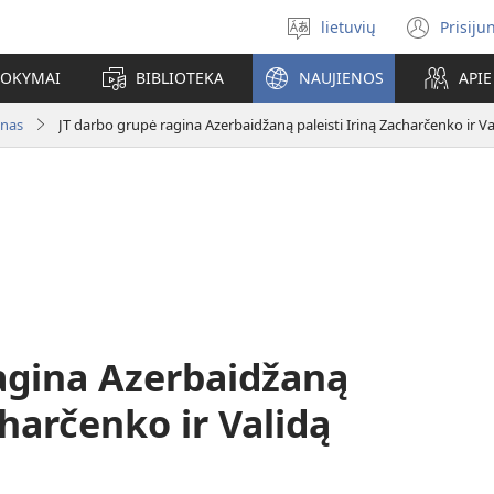
lietuvių
Prisiju
Pasirinkite
(ats
kalbą
nauj
MOKYMAI
BIBLIOTEKA
NAUJIENOS
API
lang
anas
JT darbo grupė ragina Azerbaidžaną paleisti Iriną Zacharčenko ir V
agina Azerbaidžaną
charčenko ir Validą