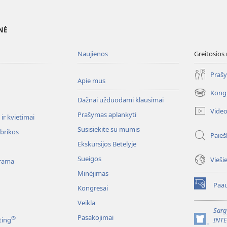
NĖ
Naujienos
Greitosios
Prašy
Apie mus
Kong
(atsiveria
Dažnai užduodami klausimai
naujas
Vide
Prašymas aplankyti
langas)
ir kvietimai
Susisiekite su mumis
ubrikos
Paieš
Ekskursijos Betelyje
Sueigos
Vieši
rama
Minėjimas
Paau
Kongresai
(atsiveria
naujas
Veikla
langas)
Sarg
Pasakojimai
®
ting
INT
(atsiveria