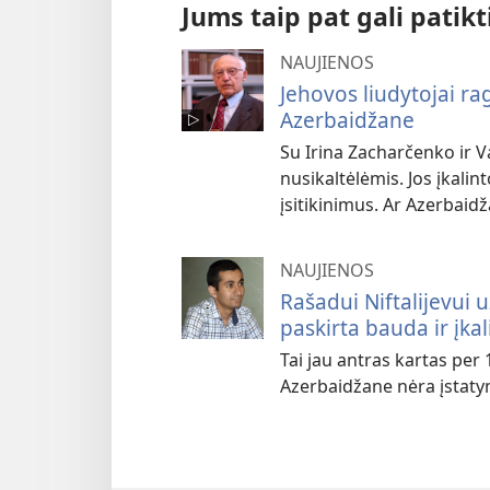
Jums taip pat gali patikt
NAUJIENOS
Jehovos liudytojai rag
Azerbaidžane
Su Irina Zacharčenko ir V
nusikaltėlėmis. Jos įkalint
įsitikinimus. Ar Azerbaidža
NAUJIENOS
Rašadui Niftalijevui 
paskirta bauda ir įka
Tai jau antras kartas per
Azerbaidžane nėra įstatym