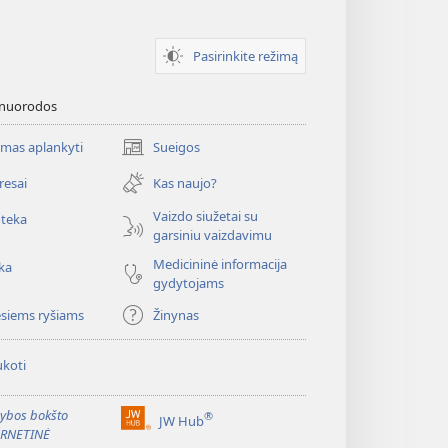
Pasirinkite režimą
 nuorodos
mas aplankyti
Sueigos
(atsiveria
naujas
resai
Kas naujo?
langas)
Vaizdo siužetai su
oteka
garsiniu vaizdavimu
Medicininė informacija
ka
gydytojams
esiems ryšiams
Žinynas
koti
ybos bokšto
®
JW Hub
(atsiveria
ERNETINĖ