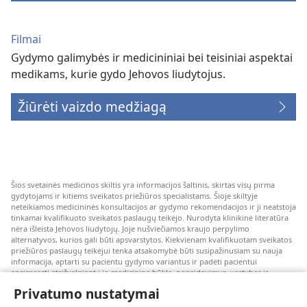
Filmai
Gydymo galimybės ir medicininiai bei teisiniai aspektai
medikams, kurie gydo Jehovos liudytojus.
Žiūrėti vaizdo medžiagą
Šios svetainės medicinos skiltis yra informacijos šaltinis, skirtas visų pirma
gydytojams ir kitiems sveikatos priežiūros specialistams. Šioje skiltyje
neteikiamos medicininės konsultacijos ar gydymo rekomendacijos ir ji neatstoja
tinkamai kvalifikuoto sveikatos paslaugų teikėjo. Nurodyta klinikinė literatūra
nėra išleista Jehovos liudytojų. Joje nušviečiamos kraujo perpylimo
alternatyvos, kurios gali būti apsvarstytos. Kiekvienam kvalifikuotam sveikatos
priežiūros paslaugų teikėjui tenka atsakomybė būti susipažinusiam su nauja
informacija, aptarti su pacientu gydymo variantus ir padėti pacientui
apsispręsti atsižvelgiant į jo medicininę būklę, pageidavimus, vertybes ir
įsitikinimus. Kai kurios išvardytos strategijos kai kuriems pacientams gali būti
Privatumo nustatymai
netinkamos arba nepriimtinos.