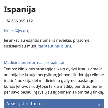
Ispanija
+34 656 995 112
hid.es@jw.org
Jei anksčiau esantis numeris neveikia, prašome
susisiekti su mūsų
tarptautiniu biuru
.
Medicininės informacijos paketai
Temos: klinikinės strategijos, kaip gydyti kraujavimą ir
anemiją be kraujo perpylimo; Jehovos liudytojų religinė
ir etinė pozicija dėl medicininio gydymo; paslaugos,
kurias Jehovos liudytojai teikia medikų bendruomenei
per savo pasaulinį ryšių su ligoninėmis komitetų tinklą.
Atsisiųstini failai