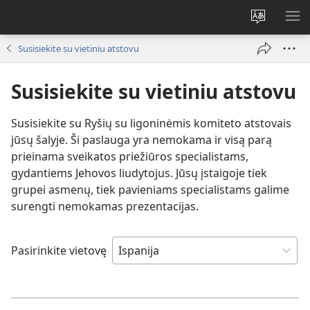
Pakeisti
RO
svetainės
ME
Susisiekite su vietiniu atstovu
kalbą
Susisiekite su vietiniu atstovu
Susisiekite su Ryšių su ligoninėmis komiteto atstovais
jūsų šalyje. Ši paslauga yra nemokama ir visą parą
prieinama sveikatos priežiūros specialistams,
gydantiems Jehovos liudytojus. Jūsų įstaigoje tiek
grupei asmenų, tiek pavieniams specialistams galime
surengti nemokamas prezentacijas.
Pasirinkite vietovę