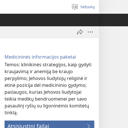
lietuvių
Pasirinkite
kalbą
Medicininės informacijos paketai
Temos: klinikinės strategijos, kaip gydyti
kraujavimą ir anemiją be kraujo
perpylimo; Jehovos liudytojų religinė ir
etinė pozicija dėl medicininio gydymo;
paslaugos, kurias Jehovos liudytojai
teikia medikų bendruomenei per savo
pasaulinį ryšių su ligoninėmis komitetų
tinklą.
Atsisiųstini failai