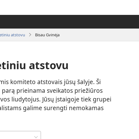
ietiniu atstovu
Bisau Gvinėja
etiniu atstovu
mis komiteto atstovais jūsų šalyje. Ši
 parą prieinama sveikatos priežiūros
os liudytojus. Jūsų įstaigoje tiek grupei
ialistams galime surengti nemokamas