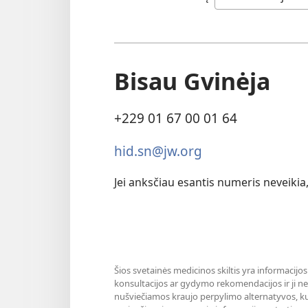
Bisau Gvinėja
+229 01 67 00 01 64
hid.sn@jw.org
Jei anksčiau esantis numeris neveiki
Šios svetainės medicinos skiltis yra informacijos
konsultacijos ar gydymo rekomendacijos ir ji nea
nušviečiamos kraujo perpylimo alternatyvos, ku