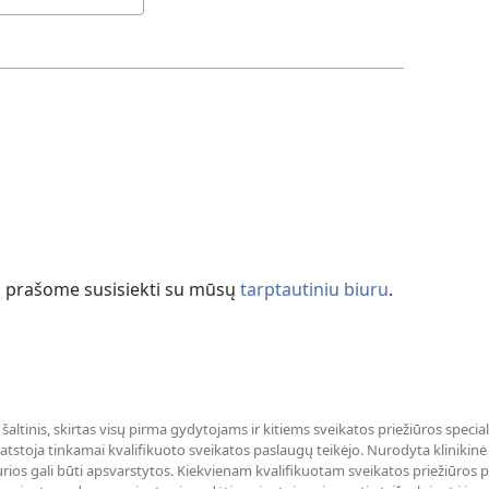
a, prašome susisiekti su mūsų
tarptautiniu biuru
.
 šaltinis, skirtas visų pirma gydytojams ir kitiems sveikatos priežiūros specia
tstoja tinkamai kvalifikuoto sveikatos paslaugų teikėjo. Nurodyta klinikinė li
rios gali būti apsvarstytos. Kiekvienam kvalifikuotam sveikatos priežiūros 