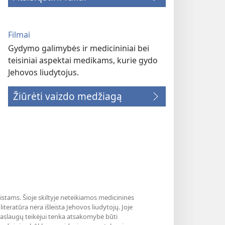
Filmai
Gydymo galimybės ir medicininiai bei
teisiniai aspektai medikams, kurie gydo
Jehovos liudytojus.
Žiūrėti vaizdo medžiagą
listams. Šioje skiltyje neteikiamos medicininės
teratūra nėra išleista Jehovos liudytojų. Joje
paslaugų teikėjui tenka atsakomybė būti