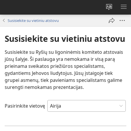
Pakeisti
RO
svetainės
ME
Susisiekite su vietiniu atstovu
kalbą
Susisiekite su vietiniu atstovu
Susisiekite su Ryšių su ligoninėmis komiteto atstovais
jūsų šalyje. Ši paslauga yra nemokama ir visą parą
prieinama sveikatos priežiūros specialistams,
gydantiems Jehovos liudytojus. Jūsų įstaigoje tiek
grupei asmenų, tiek pavieniams specialistams galime
surengti nemokamas prezentacijas.
Pasirinkite vietovę