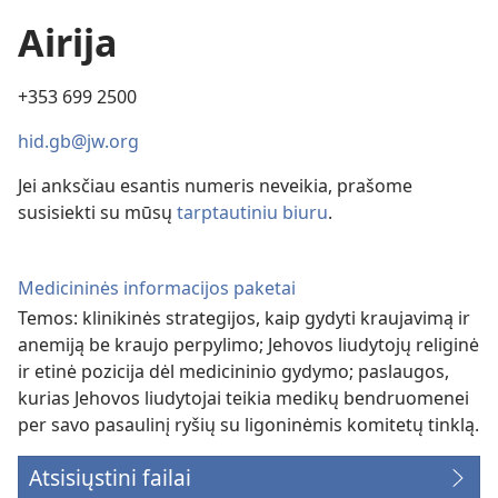
Airija
+353 699 2500
hid.gb@jw.org
Jei anksčiau esantis numeris neveikia, prašome
susisiekti su mūsų
tarptautiniu biuru
.
Medicininės informacijos paketai
Temos: klinikinės strategijos, kaip gydyti kraujavimą ir
anemiją be kraujo perpylimo; Jehovos liudytojų religinė
ir etinė pozicija dėl medicininio gydymo; paslaugos,
kurias Jehovos liudytojai teikia medikų bendruomenei
per savo pasaulinį ryšių su ligoninėmis komitetų tinklą.
Atsisiųstini failai