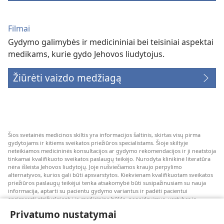
Filmai
Gydymo galimybės ir medicininiai bei teisiniai aspektai
medikams, kurie gydo Jehovos liudytojus.
Žiūrėti vaizdo medžiagą
Šios svetainės medicinos skiltis yra informacijos šaltinis, skirtas visų pirma
gydytojams ir kitiems sveikatos priežiūros specialistams. Šioje skiltyje
neteikiamos medicininės konsultacijos ar gydymo rekomendacijos ir ji neatstoja
tinkamai kvalifikuoto sveikatos paslaugų teikėjo. Nurodyta klinikinė literatūra
nėra išleista Jehovos liudytojų. Joje nušviečiamos kraujo perpylimo
alternatyvos, kurios gali būti apsvarstytos. Kiekvienam kvalifikuotam sveikatos
priežiūros paslaugų teikėjui tenka atsakomybė būti susipažinusiam su nauja
informacija, aptarti su pacientu gydymo variantus ir padėti pacientui
apsispręsti atsižvelgiant į jo medicininę būklę, pageidavimus, vertybes ir
įsitikinimus. Kai kurios išvardytos strategijos kai kuriems pacientams gali būti
Privatumo nustatymai
netinkamos arba nepriimtinos.