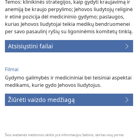
Temos: klinikinės strategijos, kaip gydyti kraujavimą ir
anemiją be kraujo perpylimo; Jehovos liudytojų religinė
ir etinė pozicija dėl medicininio gydymo; paslaugos,
kurias Jehovos liudytojai teikia medikų bendruomenei
per savo pasaulinį ryšių su ligoninėmis komitetų tinklą.
Atsisiųstini failai
Filmai
Gydymo galimybės ir medicininiai bei teisiniai aspektai
medikams, kurie gydo Jehovos liudytojus.
Žiūrėti vaizdo medžiagą
Šios svetainės medicinos skiltis yra informacijos šaltinis, skirtas visų pirma