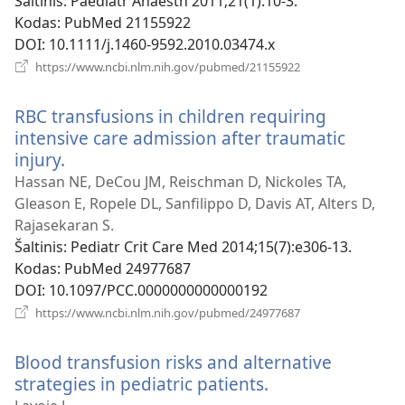
langas)
Šaltinis
‎: Paediatr Anaesth 2011;21(1):10-3.
Kodas
‎: PubMed 21155922
DOI
‎: 10.1111/j.1460-9592.2010.03474.x
(atsiveria
https://www.ncbi.nlm.nih.gov/pubmed/21155922
naujas
langas)
RBC transfusions in children requiring
intensive care admission after traumatic
injury.
(atsiveria
naujas
Hassan NE, DeCou JM, Reischman D, Nickoles TA,
langas)
Gleason E, Ropele DL, Sanfilippo D, Davis AT, Alters D,
Rajasekaran S.
Šaltinis
‎: Pediatr Crit Care Med 2014;15(7):e306-13.
Kodas
‎: PubMed 24977687
DOI
‎: 10.1097/PCC.0000000000000192
(atsiveria
https://www.ncbi.nlm.nih.gov/pubmed/24977687
naujas
langas)
Blood transfusion risks and alternative
strategies in pediatric patients.
(atsiveria