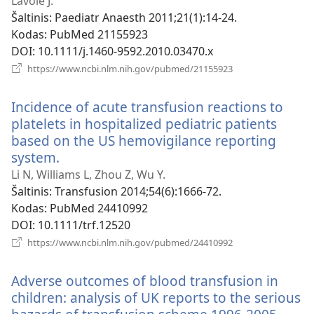
naujas
Lavoie J.
langas)
Šaltinis
‎: Paediatr Anaesth 2011;21(1):14-24.
Kodas
‎: PubMed 21155923
DOI
‎: 10.1111/j.1460-9592.2010.03470.x
(atsiveria
https://www.ncbi.nlm.nih.gov/pubmed/21155923
naujas
langas)
Incidence of acute transfusion reactions to
platelets in hospitalized pediatric patients
based on the US hemovigilance reporting
system.
(atsiveria
naujas
Li N, Williams L, Zhou Z, Wu Y.
langas)
Šaltinis
‎: Transfusion 2014;54(6):1666-72.
Kodas
‎: PubMed 24410992
DOI
‎: 10.1111/trf.12520
(atsiveria
https://www.ncbi.nlm.nih.gov/pubmed/24410992
naujas
langas)
Adverse outcomes of blood transfusion in
children: analysis of UK reports to the serious