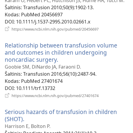
langas)
Karam O, Hébert PC, Hutchison JS, Hume HA, Tucci M.
Šaltinis
‎: Transfusion 2010;50(9):1902-13.
Kodas
‎: PubMed 20456697
DOI
‎: 10.1111/j.1537-2995.2010.02661.x
(atsiveria
https://www.ncbi.nlm.nih.gov/pubmed/20456697
naujas
langas)
Relationship between transfusion volume
and outcomes in children undergoing
noncardiac surgery.
(atsiveria
naujas
Goobie SM, DiNardo JA, Faraoni D.
langas)
Šaltinis
‎: Transfusion 2016;56(10):2487-94.
Kodas
‎: PubMed 27401674
DOI
‎: 10.1111/trf.13732
(atsiveria
https://www.ncbi.nlm.nih.gov/pubmed/27401674
naujas
langas)
Serious hazards of transfusion in children
(SHOT).
(atsiveria
naujas
Harrison E, Bolton P.