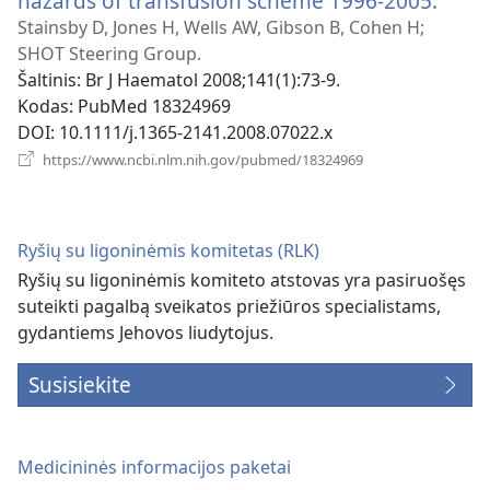
hazards of transfusion scheme 1996-2005.
(atsi
nauj
Stainsby D, Jones H, Wells AW, Gibson B, Cohen H;
langa
SHOT Steering Group.
Šaltinis
‎: Br J Haematol 2008;141(1):73-9.
Kodas
‎: PubMed 18324969
DOI
‎: 10.1111/j.1365-2141.2008.07022.x
(atsiveria
https://www.ncbi.nlm.nih.gov/pubmed/18324969
naujas
langas)
Ryšių su ligoninėmis komitetas (RLK)
Ryšių su ligoninėmis komiteto atstovas yra pasiruošęs
suteikti pagalbą sveikatos priežiūros specialistams,
gydantiems Jehovos liudytojus.
Susisiekite
Medicininės informacijos paketai