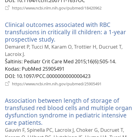
DOI
‎: 10.1164/rccm.200711-1637OC
(atsiveria
https://www.ncbi.nlm.nih.gov/pubmed/18420962
naujas
langas)
Clinical outcomes associated with RBC
transfusions in critically ill children: a 1-year
prospective study.
(atsiveria
naujas
Demaret P, Tucci M, Karam O, Trottier H, Ducruet T,
langas)
Lacroix J.
Šaltinis
‎: Pediatr Crit Care Med 2015;16(6):505-14.
Kodas
‎: PubMed 25905491
DOI
‎: 10.1097/PCC.0000000000000423
(atsiveria
https://www.ncbi.nlm.nih.gov/pubmed/25905491
naujas
langas)
Association between length of storage of
transfused red blood cells and multiple organ
dysfunction syndrome in pediatric intensive
care patients.
(atsiveria
naujas
Gauvin F, Spinella PC, Lacroix J, Choker G, Ducruet T,