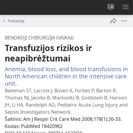
Pakeisti
RO
svetainės
ME
Pediatrija
kalbą
BENDROJI CHIRURGIJA (VAIKAI)
Transfuzijos rizikos ir
neapibrėžtumai
Anemia, blood loss, and blood transfusions in
North American children in the intensive care
unit.
(atsiveria
naujas
Bateman ST, Lacroix J, Boven K, Forbes P, Barton R,
langas)
Thomas NJ, Jacobs B, Markovitz B, Goldstein B, Hanson
JH, Li HA, Randolph AG; Pediatric Acute Lung Injury and
Sepsis Investigators Network.
Šaltinis
‎: Am J Respir Crit Care Med 2008;178(1):26-33.
Kodas
‎: PubMed 18420962