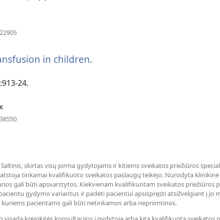
(atsiveria
922905
naujas
langas)
ansfusion in children.
(atsiveria
naujas
langas)
:913-24.
x
(atsiveria
238550
naujas
langas)
 šaltinis, skirtas visų pirma gydytojams ir kitiems sveikatos priežiūros specia
tstoja tinkamai kvalifikuoto sveikatos paslaugų teikėjo. Nurodyta klinikinė li
rios gali būti apsvarstytos. Kiekvienam kvalifikuotam sveikatos priežiūros 
pacientu gydymo variantus ir padėti pacientui apsispręsti atsižvelgiant į jo 
kai kuriems pacientams gali būti netinkamos arba nepriimtinos.
sada kreipkitės konsultacijos į gydytoją arba kitą kvalifikuotą sveikatos pri