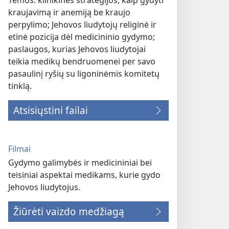
Temos: klinikinės strategijos, kaip gydyti
kraujavimą ir anemiją be kraujo
perpylimo; Jehovos liudytojų religinė ir
etinė pozicija dėl medicininio gydymo;
paslaugos, kurias Jehovos liudytojai
teikia medikų bendruomenei per savo
pasaulinį ryšių su ligoninėmis komitetų
tinklą.
Atsisiųstini failai
Filmai
Gydymo galimybės ir medicininiai bei
teisiniai aspektai medikams, kurie gydo
Jehovos liudytojus.
Žiūrėti vaizdo medžiagą