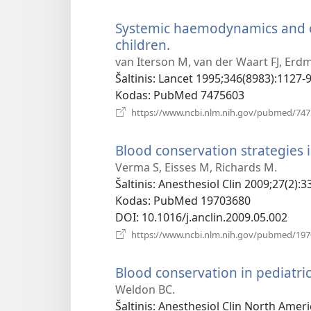
Systemic haemodynamics and o
children.
(atsiveria
naujas
van Iterson M, van der Waart FJ, Er
langas)
Šaltinis
‎: Lancet 1995;346(8983):1127-9
Kodas
‎: PubMed 7475603
https://www.ncbi.nlm.nih.gov/pubmed/74
Blood conservation strategies i
Verma S, Eisses M, Richards M.
Šaltinis
‎: Anesthesiol Clin 2009;27(2):3
Kodas
‎: PubMed 19703680
DOI
‎: 10.1016/j.anclin.2009.05.002
https://www.ncbi.nlm.nih.gov/pubmed/19
Blood conservation in pediatric
Weldon BC.
Šaltinis
‎: Anesthesiol Clin North Ameri