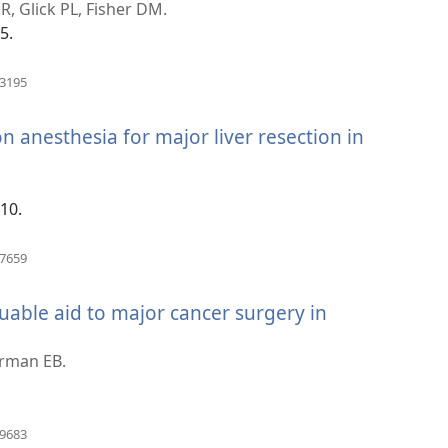
jas
, Glick PL, Fisher DM.
gas)
5.
(atsiveria
13195
naujas
langas)
 anesthesia for major liver resection in
-10.
(atsiveria
97659
naujas
langas)
uable aid to major cancer surgery in
Furman EB.
(atsiveria
69683