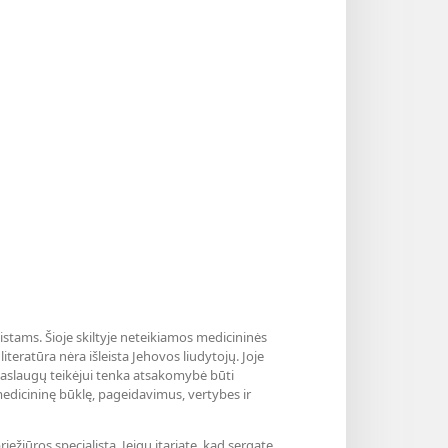
listams. Šioje skiltyje neteikiamos medicininės
teratūra nėra išleista Jehovos liudytojų. Joje
paslaugų teikėjui tenka atsakomybė būti
medicininę būklę, pageidavimus, vertybes ir
ežiūros specialistą. Jeigu įtariate, kad sergate,