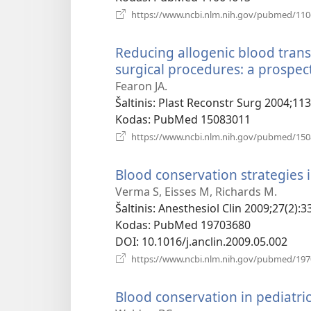
https://www.ncbi.nlm.nih.gov/pubmed/11
Reducing allogenic blood transf
surgical procedures: a prospect
Fearon JA.
Šaltinis
‎: Plast Reconstr Surg 2004;113
Kodas
‎: PubMed 15083011
https://www.ncbi.nlm.nih.gov/pubmed/15
Blood conservation strategies i
Verma S, Eisses M, Richards M.
Šaltinis
‎: Anesthesiol Clin 2009;27(2):3
Kodas
‎: PubMed 19703680
DOI
‎: 10.1016/j.anclin.2009.05.002
https://www.ncbi.nlm.nih.gov/pubmed/19
Blood conservation in pediatric