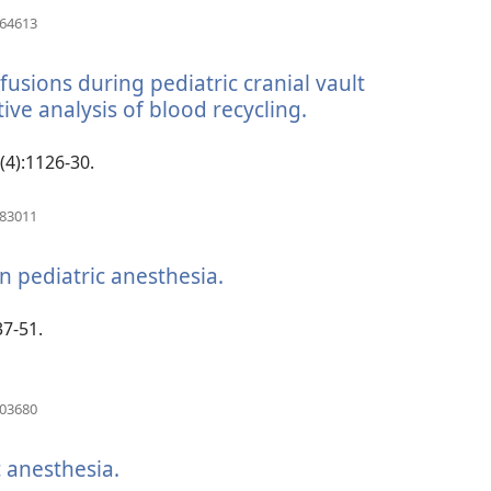
(atsiveria
064613
naujas
langas)
usions during pediatric cranial vault
ive analysis of blood recycling.
(atsiveria
naujas
langas)
(4):1126-30.
(atsiveria
083011
naujas
langas)
n pediatric anesthesia.
(atsiveria
naujas
langas)
37-51.
(atsiveria
703680
naujas
langas)
 anesthesia.
(atsiveria