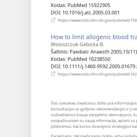
Kodas
‎: PubMed 15922905
DOI
‎: 10.1016/j.atc.2005.03.001
https://www.ncbi.nlm.nih.gov/pubmed/15
How to limit allogenic blood tr
Woloszczuk-Gebicka B.
Šaltinis
‎: Paediatr Anaesth 2005;15(11)
Kodas
‎: PubMed 16238550
DOI
‎: 10.1111/j.1460-9592.2005.01679.
https://www.ncbi.nlm.nih.gov/pubmed/16
Šios svetainės medicinos skiltis yra informacijos
konsultacijos ar gydymo rekomendacijos ir ji nea
nušviečiamos kraujo perpylimo alternatyvos, ku
susipažinusiam su nauja informacija, aptarti su 
įsitikinimus. Kai kurios išvardytos strategijos 
Pacientams: dėl medicininių būklių arba gydymo vi