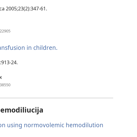
naujas
langas)
ca 2005;23(2):347-61.
(atsiveria
922905
naujas
langas)
ansfusion in children.
(atsiveria
naujas
langas)
:913-24.
x
(atsiveria
238550
naujas
langas)
emodiliucija
ion using normovolemic hemodilution
iveria