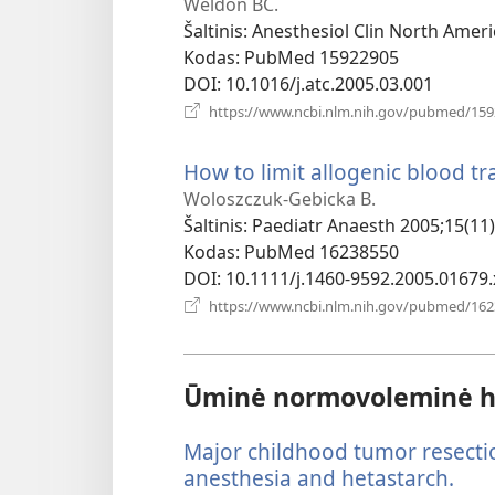
Weldon BC.
Šaltinis
‎: Anesthesiol Clin North Ameri
Kodas
‎: PubMed 15922905
DOI
‎: 10.1016/j.atc.2005.03.001
https://www.ncbi.nlm.nih.gov/pubmed/15
How to limit allogenic blood tr
Woloszczuk-Gebicka B.
Šaltinis
‎: Paediatr Anaesth 2005;15(11)
Kodas
‎: PubMed 16238550
DOI
‎: 10.1111/j.1460-9592.2005.01679.
https://www.ncbi.nlm.nih.gov/pubmed/16
Ūminė normovoleminė h
Major childhood tumor resect
anesthesia and hetastarch.
(ats