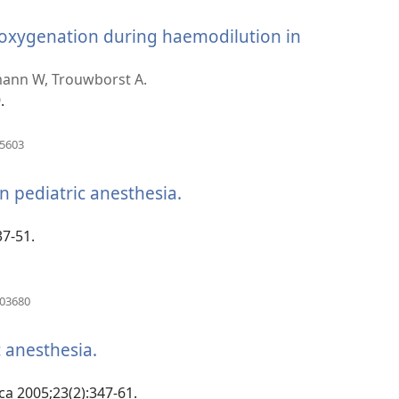
naujas
langas)
xygenation during haemodilution in
dmann W, Trouwborst A.
.
(atsiveria
75603
naujas
langas)
n pediatric anesthesia.
(atsiveria
naujas
langas)
37-51.
(atsiveria
703680
naujas
langas)
 anesthesia.
(atsiveria
naujas
langas)
ca 2005;23(2):347-61.