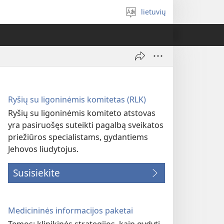
lietuvių
Pasirinkite
kalbą
Ryšių su ligoninėmis komitetas (RLK)
Ryšių su ligoninėmis komiteto atstovas
yra pasiruošęs suteikti pagalbą sveikatos
priežiūros specialistams, gydantiems
Jehovos liudytojus.
Susisiekite
Medicininės informacijos paketai