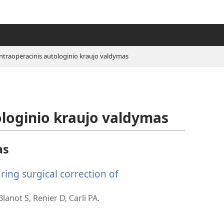
Intraoperacinis autologinio kraujo valdymas
ologinio kraujo valdymas
as
ring surgical correction of
iveria
jas
anot S, Renier D, Carli PA.
gas)
.