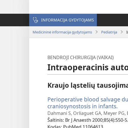
INFORMACIJA GYDYTOJAMS
Medicininė informacija gydytojams
Pediatrija
BENDROJI CHIRURGIJA (VAIKAI)
Intraoperacinis aut
Kraujo ląstelių tausojim
Perioperative blood salvage du
craniosynostosis in infants.
(ats
nau
Dahmani S, Orliaguet GA, Meyer PG, Bl
lan
Šaltinis
‎: Br J Anaesth 2000;85(4):550-5
Kodas
‎: PubMed 11064613