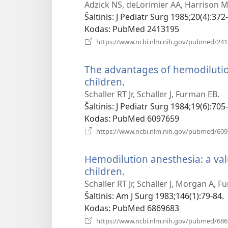
nau
Adzick NS, deLorimier AA, Harrison MR
lan
Šaltinis
‎: J Pediatr Surg 1985;20(4):372-
Kodas
‎: PubMed 2413195
https://www.ncbi.nlm.nih.gov/pubmed/24
The advantages of hemodilution
children.
(atsiveria
naujas
Schaller RT Jr, Schaller J, Furman EB.
langas)
Šaltinis
‎: J Pediatr Surg 1984;19(6):705
Kodas
‎: PubMed 6097659
https://www.ncbi.nlm.nih.gov/pubmed/60
Hemodilution anesthesia: a val
children.
(atsiveria
naujas
Schaller RT Jr, Schaller J, Morgan A, 
langas)
Šaltinis
‎: Am J Surg 1983;146(1):79-84.
Kodas
‎: PubMed 6869683
https://www.ncbi.nlm.nih.gov/pubmed/68