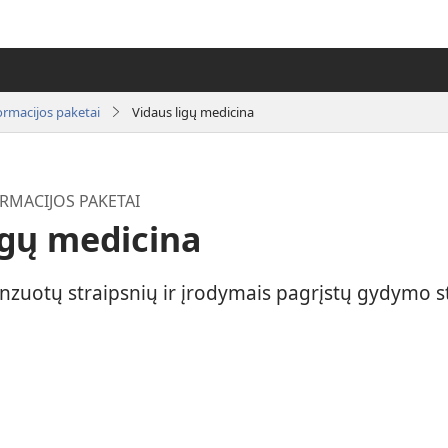
ormacijos paketai
Vidaus ligų medicina
RMACIJOS PAKETAI
igų medicina
enzuotų straipsnių ir įrodymais pagrįstų gydymo st