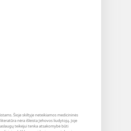
listams. Šioje skiltyje neteikiamos medicininės
teratūra nėra išleista Jehovos liudytojų. Joje
paslaugų teikėjui tenka atsakomybė būti