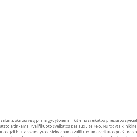
 šaltinis, skirtas visų pirma gydytojams ir kitiems sveikatos priežiūros specia
tstoja tinkamai kvalifikuoto sveikatos paslaugų teikėjo. Nurodyta klinikinė li
rios gali būti apsvarstytos. Kiekvienam kvalifikuotam sveikatos priežiūros 