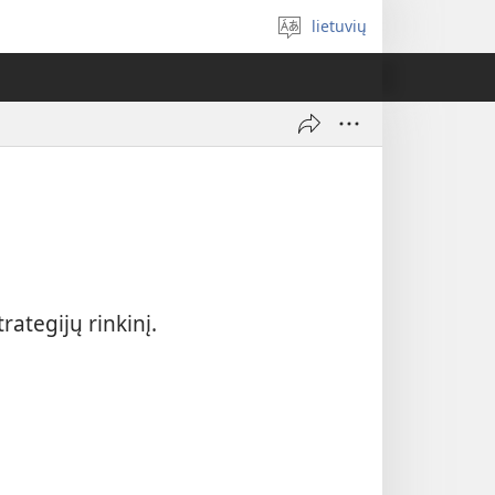
lietuvių
Pasirinkite
kalbą
rategijų rinkinį.