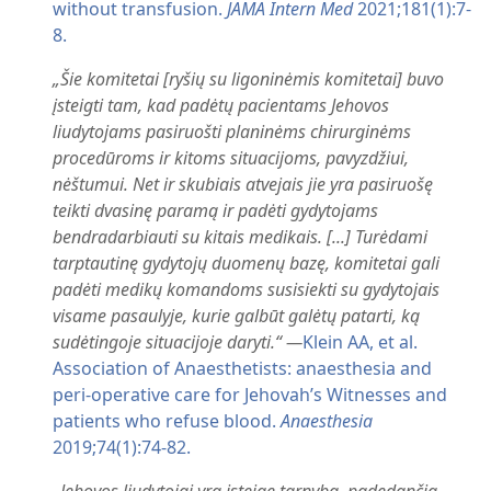
without transfusion.
JAMA Intern Med
2021;181(1):7-
8.
„Šie komitetai [ryšių su ligoninėmis komitetai] buvo
įsteigti tam, kad padėtų pacientams Jehovos
liudytojams pasiruošti planinėms chirurginėms
procedūroms ir kitoms situacijoms, pavyzdžiui,
nėštumui. Net ir skubiais atvejais jie yra pasiruošę
teikti dvasinę paramą ir padėti gydytojams
bendradarbiauti su kitais medikais. [...] Turėdami
tarptautinę gydytojų duomenų bazę, komitetai gali
padėti medikų komandoms susisiekti su gydytojais
visame pasaulyje, kurie galbūt galėtų patarti, ką
sudėtingoje situacijoje daryti.“ —
Klein AA, et al.
Association of Anaesthetists: anaesthesia and
peri-operative care for Jehovah’s Witnesses and
patients who refuse blood.
Anaesthesia
2019;74(1):74-82.
„Jehovos liudytojai yra įsteigę tarnybą, padedančią