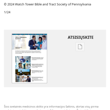
© 2024 Watch Tower Bible and Tract Society of Pennsylvania
1/24
ATSISIŲSKITE
Skaitmeninių
leidinių
atsisiuntimo
parinktys
Jehovos
liudytojų
ryšių
su
ligoninėmis
komitetai
Šios svetainės medicinos skiltis yra informacijos šaltinis, skirtas visų pirma