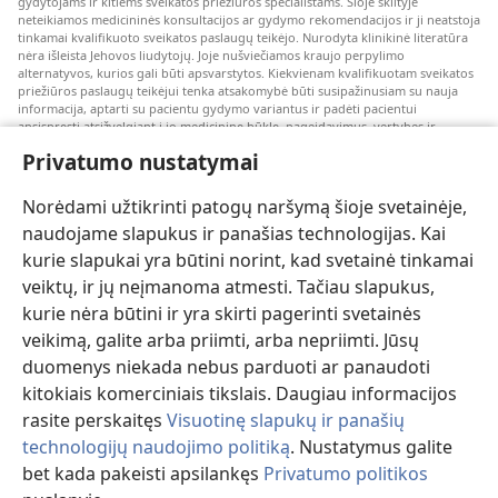
gydytojams ir kitiems sveikatos priežiūros specialistams. Šioje skiltyje
neteikiamos medicininės konsultacijos ar gydymo rekomendacijos ir ji neatstoja
tinkamai kvalifikuoto sveikatos paslaugų teikėjo. Nurodyta klinikinė literatūra
nėra išleista Jehovos liudytojų. Joje nušviečiamos kraujo perpylimo
alternatyvos, kurios gali būti apsvarstytos. Kiekvienam kvalifikuotam sveikatos
priežiūros paslaugų teikėjui tenka atsakomybė būti susipažinusiam su nauja
informacija, aptarti su pacientu gydymo variantus ir padėti pacientui
apsispręsti atsižvelgiant į jo medicininę būklę, pageidavimus, vertybes ir
įsitikinimus. Kai kurios išvardytos strategijos kai kuriems pacientams gali būti
Privatumo nustatymai
netinkamos arba nepriimtinos.
Pacientams: dėl medicininių būklių arba gydymo visada kreipkitės konsultacijos
Norėdami užtikrinti patogų naršymą šioje svetainėje,
į gydytoją arba kitą kvalifikuotą sveikatos priežiūros specialistą. Jeigu įtariate,
kad sergate, apsilankykite pas gydytoją.
naudojame slapukus ir panašias technologijas. Kai
kurie slapukai yra būtini norint, kad svetainė tinkamai
Šios svetainės naudojimą reglamentuoja jos naudojimo sąlygos.
veiktų, ir jų neįmanoma atmesti. Tačiau slapukus,
kurie nėra būtini ir yra skirti pagerinti svetainės
veikimą, galite arba priimti, arba nepriimti. Jūsų
Pasirinkite režimą
duomenys niekada nebus parduoti ar panaudoti
kitokiais komerciniais tikslais. Daugiau informacijos
rasite perskaitęs
Visuotinę slapukų ir panašių
technologijų naudojimo politiką
. Nustatymus galite
Copyright
© 2026 Watch Tower Bible and Tract Society of Pennsylvania.
bet kada pakeisti apsilankęs
Privatumo politikos
NAUDOJIMOSI SVETAINE SĄLYGOS
|
PRIVATUMO POLITIKA
|