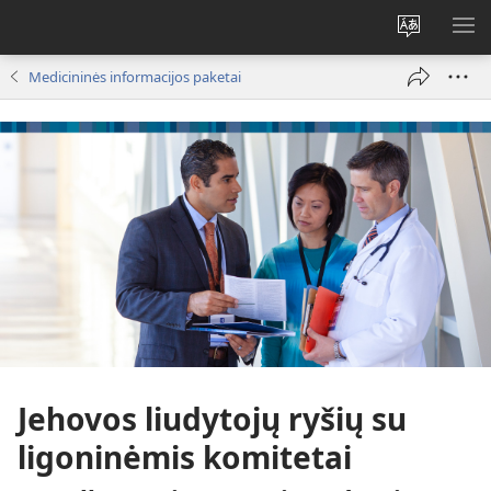
Pakeisti
RO
svetainės
ME
Medicininės informacijos paketai
kalbą
Jehovos liudytojų ryšių su
ligoninėmis komitetai