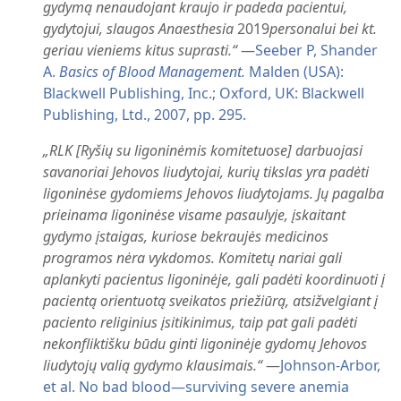
gydymą nenaudojant kraujo ir padeda pacientui,
gydytojui, slaugos Anaesthesia
2019
personalui bei kt.
geriau vieniems kitus suprasti.“
—
Seeber P, Shander
A.
Basics of Blood Management.
Malden (USA):
Blackwell Publishing, Inc.; Oxford, UK: Blackwell
Publishing, Ltd., 2007, pp. 295.
„RLK [Ryšių su ligoninėmis komitetuose] darbuojasi
savanoriai Jehovos liudytojai, kurių tikslas yra padėti
ligoninėse gydomiems Jehovos liudytojams. Jų pagalba
prieinama ligoninėse visame pasaulyje, įskaitant
gydymo įstaigas, kuriose bekraujės medicinos
programos nėra vykdomos. Komitetų nariai gali
aplankyti pacientus ligoninėje, gali padėti koordinuoti į
pacientą orientuotą sveikatos priežiūrą, atsižvelgiant į
paciento religinius įsitikinimus, taip pat gali padėti
nekonfliktišku būdu ginti ligoninėje gydomų Jehovos
liudytojų valią gydymo klausimais.“
—
Johnson-Arbor,
et al. No bad blood—surviving severe anemia