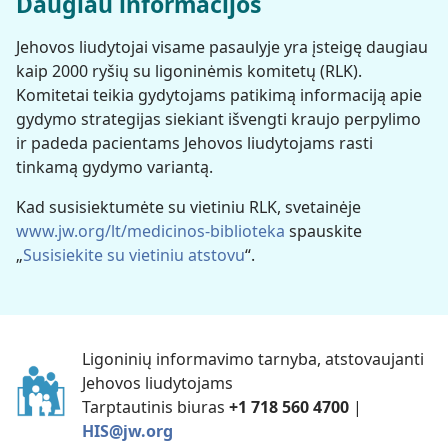
Daugiau informacijos
Jehovos liudytojai visame pasaulyje yra įsteigę daugiau
kaip 2000 ryšių su ligoninėmis komitetų (RLK).
Komitetai teikia gydytojams patikimą informaciją apie
gydymo strategijas siekiant išvengti kraujo perpylimo
ir padeda pacientams Jehovos liudytojams rasti
tinkamą gydymo variantą.
Kad susisiektumėte su vietiniu RLK, svetainėje
www.jw.org/​lt/​medicinos-biblioteka
spauskite
„
Susisiekite su vietiniu atstovu
“.
Ligoninių informavimo tarnyba, atstovaujanti
Jehovos liudytojams
Tarptautinis biuras
+1 718 560 4700
|
HIS@jw.org