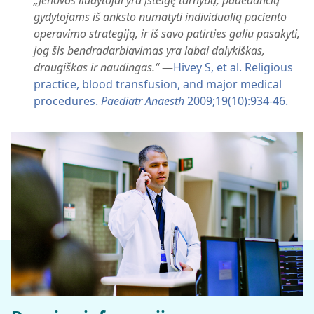
gydytojams iš anksto numatyti individualią paciento
operavimo strategiją, ir iš savo patirties galiu pasakyti,
jog šis bendradarbiavimas yra labai dalykiškas,
draugiškas ir naudingas.“
—
Hivey S, et al. Religious
practice, blood transfusion, and major medical
procedures.
Paediatr Anaesth
2009;19(10):934-46.