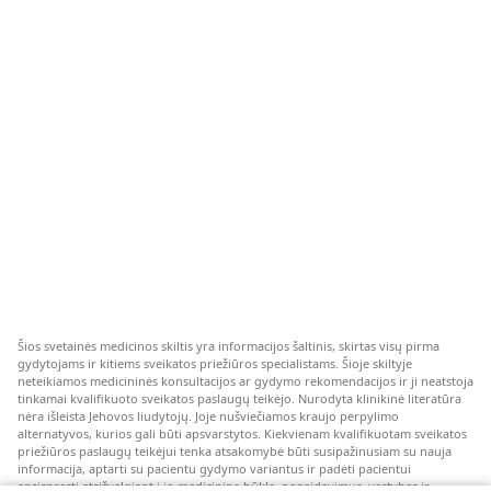
Šios svetainės medicinos skiltis yra informacijos šaltinis, skirtas visų pirma
gydytojams ir kitiems sveikatos priežiūros specialistams. Šioje skiltyje
neteikiamos medicininės konsultacijos ar gydymo rekomendacijos ir ji neatstoja
tinkamai kvalifikuoto sveikatos paslaugų teikėjo. Nurodyta klinikinė literatūra
nėra išleista Jehovos liudytojų. Joje nušviečiamos kraujo perpylimo
alternatyvos, kurios gali būti apsvarstytos. Kiekvienam kvalifikuotam sveikatos
priežiūros paslaugų teikėjui tenka atsakomybė būti susipažinusiam su nauja
informacija, aptarti su pacientu gydymo variantus ir padėti pacientui
apsispręsti atsižvelgiant į jo medicininę būklę, pageidavimus, vertybes ir