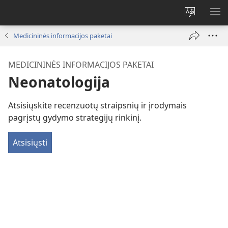
Pakeisti
RO
svetainės
ME
Medicininės informacijos paketai
kalbą
MEDICININĖS INFORMACIJOS PAKETAI
Neonatologija
Atsisiųskite recenzuotų straipsnių ir įrodymais
pagrįstų gydymo strategijų rinkinį.
Atsisiųsti