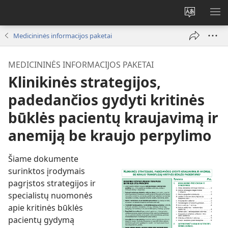
Pakeisti
RO
svetainės
ME
Medicininės informacijos paketai
kalbą
MEDICININĖS INFORMACIJOS PAKETAI
Klinikinės strategijos,
padedančios gydyti kritinės
būklės pacientų kraujavimą ir
anemiją be kraujo perpylimo
Šiame dokumente
surinktos įrodymais
pagrįstos strategijos ir
specialistų nuomonės
apie kritinės būklės
pacientų gydymą