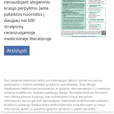
nenaudojant alogeninio
kraujo perpylimo. Jame
pateiktos nuorodos į
daugiau nei 500
straipsnių
recenzuojamoje
medicininėje literatūroje.
Atsisiųsti
Šios svetainės medicinos skiltis yra informacijos šaltinis, skirtas visų pirma
gydytojams ir kitiems sveikatos priežiūros specialistams. Šioje skiltyje
neteikiamos medicininės konsultacijos ar gydymo rekomendacijos ir ji neatstoja
tinkamai kvalifikuoto sveikatos paslaugų teikėjo. Nurodyta klinikinė literatūra
nėra išleista Jehovos liudytojų. Joje nušviečiamos kraujo perpylimo
alternatyvos, kurios gali būti apsvarstytos. Kiekvienam kvalifikuotam sveikatos
priežiūros paslaugų teikėjui tenka atsakomybė būti susipažinusiam su nauja
informacija, aptarti su pacientu gydymo variantus ir padėti pacientui
apsispręsti atsižvelgiant į jo medicininę būklę, pageidavimus, vertybes ir