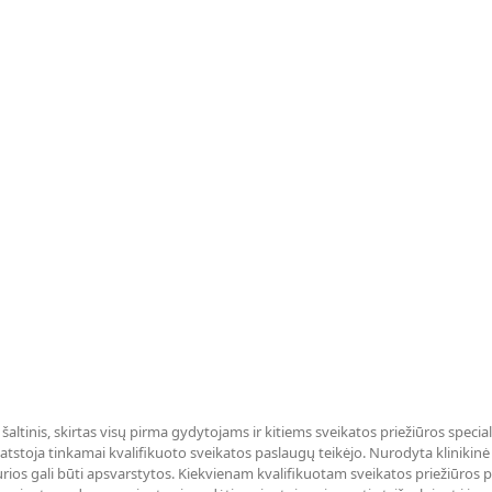
 šaltinis, skirtas visų pirma gydytojams ir kitiems sveikatos priežiūros specia
tstoja tinkamai kvalifikuoto sveikatos paslaugų teikėjo. Nurodyta klinikinė li
rios gali būti apsvarstytos. Kiekvienam kvalifikuotam sveikatos priežiūros 