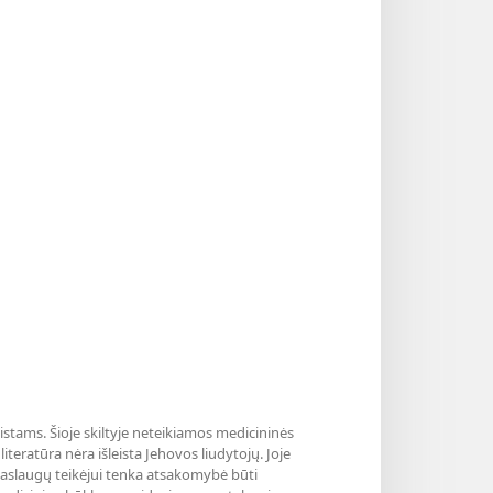
listams. Šioje skiltyje neteikiamos medicininės
teratūra nėra išleista Jehovos liudytojų. Joje
paslaugų teikėjui tenka atsakomybė būti