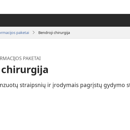
ormacijos paketai
Bendroji chirurgija
RMACIJOS PAKETAI
 chirurgija
enzuotų straipsnių ir įrodymais pagrįstų gydymo st