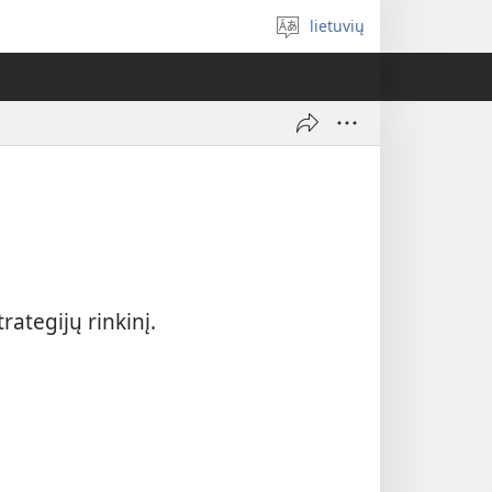
lietuvių
Pasirinkite
kalbą
rategijų rinkinį.