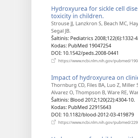
Hydroxyurea for sickle cell dis
toxicity in children.
(atsiveria
naujas
Strouse JJ, Lanzkron S, Beach MC, Ha
langas)
Segal JB.
Šaltinis
‎: Pediatrics 2008;122(6):1332-4
Kodas
‎: PubMed 19047254
DOI
‎: 10.1542/peds.2008-0441
https://www.ncbi.nlm.nih.gov/pubmed/19
Impact of hydroxyurea on clinic
Thornburg CD, Files BA, Luo Z, Miller 
Alvarez O, Thompson B, Ware RE, Wa
Šaltinis
‎: Blood 2012;120(22):4304-10.
Kodas
‎: PubMed 22915643
DOI
‎: 10.1182/blood-2012-03-419879
https://www.ncbi.nlm.nih.gov/pubmed/22