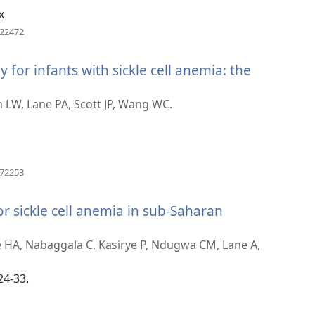
x
(atsiveria
222472
naujas
langas)
for infants with sickle cell anemia: the
eria
s
 LW, Lane PA, Scott JP, Wang WC.
s)
(atsiveria
172253
naujas
langas)
r sickle cell anemia in sub-Saharan
HA, Nabaggala C, Kasirye P, Ndugwa CM, Lane A,
24-33.