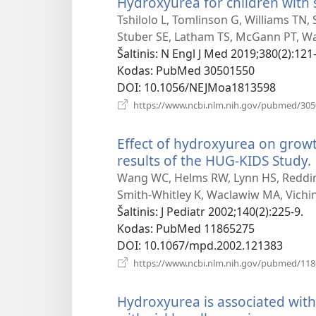
Hydroxyurea for children with s
Tshilolo L, Tomlinson G, Williams TN,
Stuber SE, Latham TS, McGann PT, Wa
Šaltinis
‎: N Engl J Med 2019;380(2):121
Kodas
‎: PubMed 30501550
DOI
‎: 10.1056/NEJMoa1813598
https://www.ncbi.nlm.nih.gov/pubmed/30
Effect of hydroxyurea on growth
results of the HUG-KIDS Study.
Wang WC, Helms RW, Lynn HS, Reddin
Smith-Whitley K, Waclawiw MA, Vichins
Šaltinis
‎: J Pediatr 2002;140(2):225-9.
Kodas
‎: PubMed 11865275
DOI
‎: 10.1067/mpd.2002.121383
https://www.ncbi.nlm.nih.gov/pubmed/11
Hydroxyurea is associated with