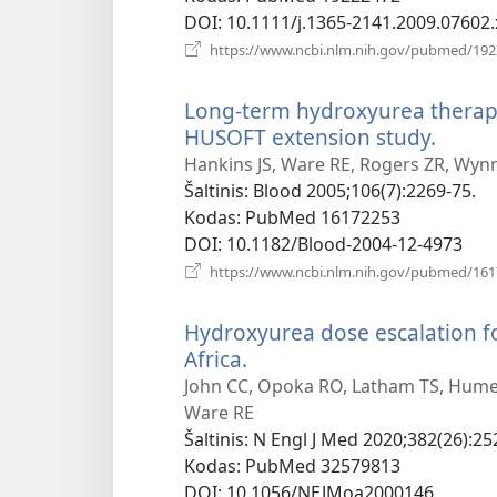
DOI
‎: 10.1111/j.1365-2141.2009.07602.
https://www.ncbi.nlm.nih.gov/pubmed/19
Long-term hydroxyurea therapy 
HUSOFT extension study.
(atsiv
nauja
Hankins JS, Ware RE, Rogers ZR, Wynn
langa
Šaltinis
‎: Blood 2005;106(7):2269-75.
Kodas
‎: PubMed 16172253
DOI
‎: 10.1182/Blood-2004-12-4973
https://www.ncbi.nlm.nih.gov/pubmed/16
Hydroxyurea dose escalation fo
Africa.
(atsiveria
naujas
John CC, Opoka RO, Latham TS, Hume 
langas)
Ware RE
Šaltinis
‎: N Engl J Med 2020;382(26):25
Kodas
‎: PubMed 32579813
DOI
‎: 10.1056/NEJMoa2000146