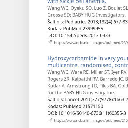
with sickle cell anemia.
(atsiveri
naujas
Wang WC, Oyeku SO, Luo Z, Boulet SL, 
langas)
Grosse SD; BABY HUG Investigators.
Šaltinis
‎: Pediatrics 2013;132(4):677-83
Kodas
‎: PubMed 23999955
DOI
‎: 10.1542/peds.2013-0333
https://www.ncbi.nlm.nih.gov/pubmed/23
Hydroxycarbamide in very young
multicentre, randomised, contr
Wang WC, Ware RE, Miller ST, Iyer RV, 
Rogers ZR, Kalpatthi RV, Barredo JC,
Kutlar A, Armstrong FD, Files BA, G
for the BABY HUG investigators.
Šaltinis
‎: Lancet 2011;377(9778):1663-7
Kodas
‎: PubMed 21571150
DOI
‎: 10.1016/S0140-6736(11)60355-3
https://www.ncbi.nlm.nih.gov/pubmed/21