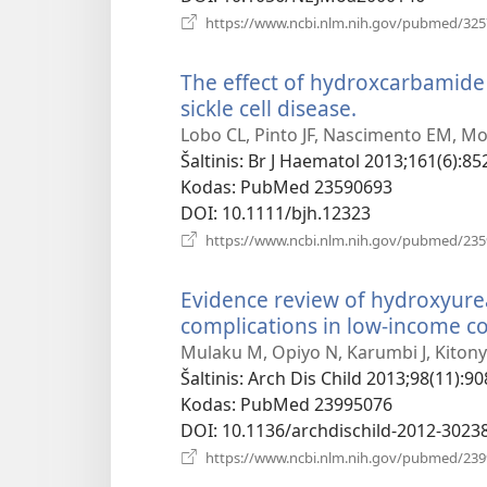
https://www.ncbi.nlm.nih.gov/pubmed/32
The effect of hydroxcarbamide 
sickle cell disease.
(atsiveria
naujas
Lobo CL, Pinto JF, Nascimento EM, Mo
langas)
Šaltinis
‎: Br J Haematol 2013;161(6):85
Kodas
‎: PubMed 23590693
DOI
‎: 10.1111/bjh.12323
https://www.ncbi.nlm.nih.gov/pubmed/23
Evidence review of hydroxyurea 
complications in low-income co
Mulaku M, Opiyo N, Karumbi J, Kitonyi
Šaltinis
‎: Arch Dis Child 2013;98(11):90
Kodas
‎: PubMed 23995076
DOI
‎: 10.1136/archdischild-2012-3023
https://www.ncbi.nlm.nih.gov/pubmed/23