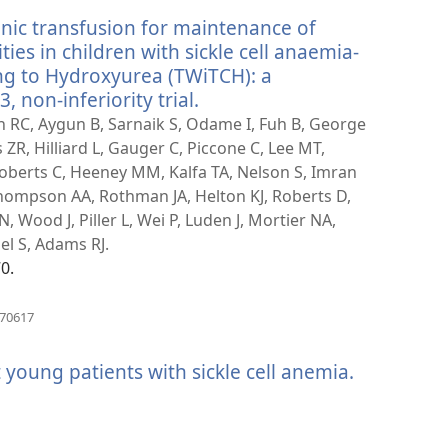
langas)
ic transfusion for maintenance of
ties in children with sickle cell anaemia-
g to Hydroxyurea (TWiTCH): a
, non-inferiority trial.
(atsiveria
naujas
 RC, Aygun B, Sarnaik S, Odame I, Fuh B, George
langas)
R, Hilliard L, Gauger C, Piccone C, Lee MT,
 Roberts C, Heeney MM, Kalfa TA, Nelson S, Imran
hompson AA, Rothman JA, Helton KJ, Roberts D,
, Wood J, Piller L, Wei P, Luden J, Mortier NA,
el S, Adams RJ.
0.
(atsiveria
670617
naujas
langas)
young patients with sickle cell anemia.
(atsiveria
naujas
langas)