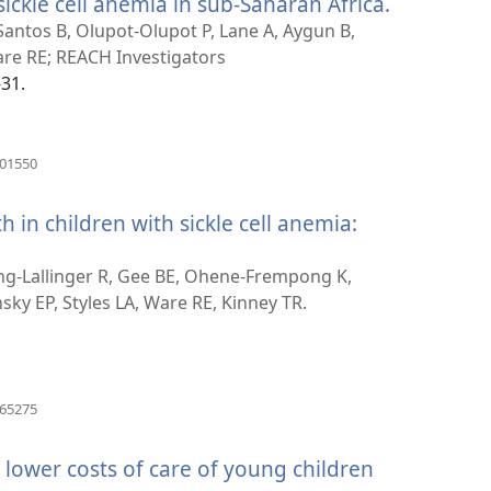
ickle cell anemia in sub-Saharan Africa.
(atsiveria
naujas
 Santos B, Olupot-Olupot P, Lane A, Aygun B,
langas)
re RE; REACH Investigators
-31.
(atsiveria
501550
naujas
langas)
 in children with sickle cell anemia:
(atsiveria
naujas
g-Lallinger R, Gee BE, Ohene-Frempong K,
langas)
ky EP, Styles LA, Ware RE, Kinney TR.
(atsiveria
865275
naujas
langas)
 lower costs of care of young children