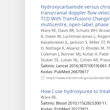
Hydroxycarbamide versus chron
transcranial doppler flow veloci
TCD With Transfusions Changin
multicentre, open-label, phase 3
Ware RE, Davis BR, Schultz WH, Brown
A, Owen W, Luchtman-Jones L, Rogers Z
Kwiatkowski JL, Jackson S, Miller ST,
H, Nottage K, Alvarez O, Rhodes M, T
Coleman J, Bonner MJ, Kutlar A, Patel N
Stuber SE, Luban NL, Cohen AR, Press
Šaltinis
‎: Lancet 2016;387(10019):661-7
Kodas
‎: PubMed 26670617
https://www.ncbi.nlm.nih.gov/pubmed/26
How I use hydroxyurea to treat 
Ware RE.
Šaltinis
‎: Blood 2010;115(26):5300-11.
Kodas
‎: PubMed 20223921