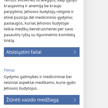
Temos: klinikinės strategijos, kaip gydyti
kraujavimą ir anemiją be kraujo
perpylimo; Jehovos liudytojų religinė ir
etinė pozicija dėl medicininio gydymo;
paslaugos, kurias Jehovos liudytojai
teikia medikų bendruomenei per savo
pasaulinį ryšių su ligoninėmis komitetų
tinklą.
Atsisiųstini failai
Filmai
Gydymo galimybės ir medicininiai bei
teisiniai aspektai medikams, kurie gydo
Jehovos liudytojus.
Žiūrėti vaizdo medžiagą