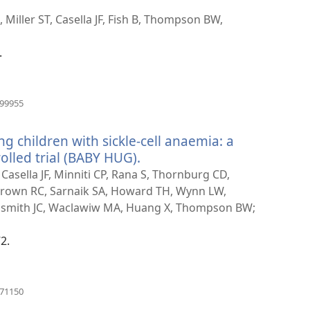
a
Miller ST, Casella JF, Fish B, Thompson BW,
.
(atsiveria
999955
naujas
langas)
 children with sickle-cell anaemia: a
olled trial (BABY HUG).
(atsiveria
naujas
Casella JF, Minniti CP, Rana S, Thornburg CD,
langas)
 Brown RC, Sarnaik SA, Howard TH, Wynn LW,
oldsmith JC, Waclawiw MA, Huang X, Thompson BW;
2.
(atsiveria
571150
naujas