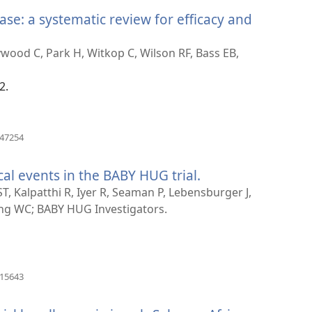
langas)
ease: a systematic review for efficacy and
ywood C, Park H, Witkop C, Wilson RF, Bass EB,
2.
(atsiveria
047254
naujas
langas)
al events in the BABY HUG trial.
(atsiveria
naujas
ST, Kalpatthi R, Iyer R, Seaman P, Lebensburger J,
langas)
ng WC; BABY HUG Investigators.
(atsiveria
915643
naujas
langas)