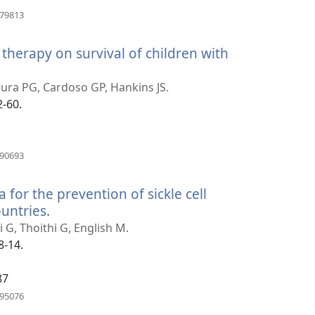
(atsiveria
579813
naujas
langas)
therapy on survival of children with
ura PG, Cardoso GP, Hankins JS.
2-60.
(atsiveria
590693
naujas
langas)
for the prevention of sickle cell
untries.
(atsiveria
naujas
 G, Thoithi G, English M.
langas)
8-14.
87
(atsiveria
995076
naujas