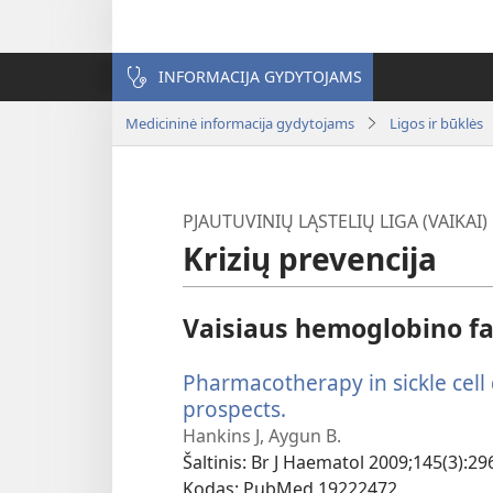
INFORMACIJA GYDYTOJAMS
Medicininė informacija gydytojams
Ligos ir būklės
PJAUTUVINIŲ LĄSTELIŲ LIGA (VAIKAI)
Krizių prevencija
Vaisiaus hemoglobino f
Pharmacotherapy in sickle cell
prospects.
(atsiveria
naujas
Hankins J, Aygun B.
langas)
Šaltinis
‎: Br J Haematol 2009;145(3):29
Kodas
‎: PubMed 19222472