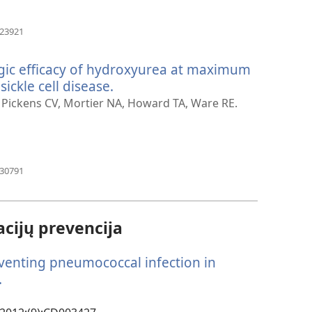
(atsiveria
223921
naujas
langas)
gic efficacy of hydroxyurea at maximum
sickle cell disease.
(atsiveria
naujas
 Pickens CV, Mortier NA, Howard TA, Ware RE.
langas)
(atsiveria
630791
naujas
langas)
acijų prevencija
reventing pneumococcal infection in
.
(atsiveria
naujas