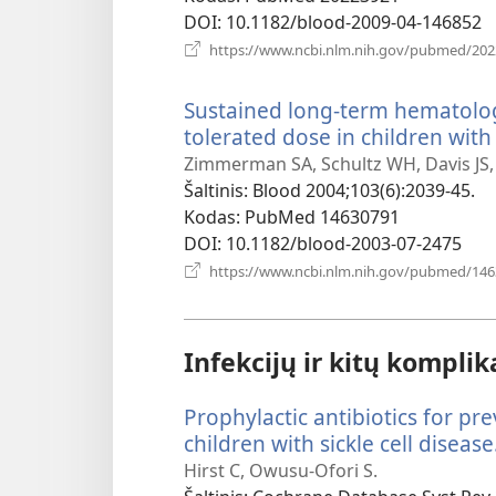
DOI
‎: 10.1182/blood-2009-04-146852
https://www.ncbi.nlm.nih.gov/pubmed/20
Sustained long-term hematolo
tolerated dose in children with 
Zimmerman SA, Schultz WH, Davis JS,
Šaltinis
‎: Blood 2004;103(6):2039-45.
Kodas
‎: PubMed 14630791
DOI
‎: 10.1182/blood-2003-07-2475
https://www.ncbi.nlm.nih.gov/pubmed/14
Infekcijų ir kitų komplik
Prophylactic antibiotics for p
children with sickle cell disease
Hirst C, Owusu-Ofori S.