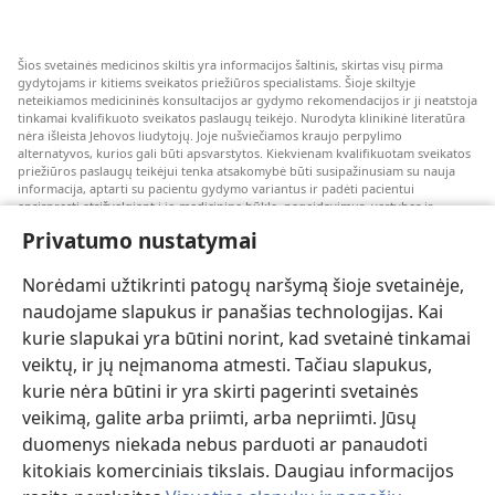
Šios svetainės medicinos skiltis yra informacijos šaltinis, skirtas visų pirma
gydytojams ir kitiems sveikatos priežiūros specialistams. Šioje skiltyje
neteikiamos medicininės konsultacijos ar gydymo rekomendacijos ir ji neatstoja
tinkamai kvalifikuoto sveikatos paslaugų teikėjo. Nurodyta klinikinė literatūra
nėra išleista Jehovos liudytojų. Joje nušviečiamos kraujo perpylimo
alternatyvos, kurios gali būti apsvarstytos. Kiekvienam kvalifikuotam sveikatos
priežiūros paslaugų teikėjui tenka atsakomybė būti susipažinusiam su nauja
informacija, aptarti su pacientu gydymo variantus ir padėti pacientui
apsispręsti atsižvelgiant į jo medicininę būklę, pageidavimus, vertybes ir
įsitikinimus. Kai kurios išvardytos strategijos kai kuriems pacientams gali būti
Privatumo nustatymai
netinkamos arba nepriimtinos.
Pacientams: dėl medicininių būklių arba gydymo visada kreipkitės konsultacijos
Norėdami užtikrinti patogų naršymą šioje svetainėje,
į gydytoją arba kitą kvalifikuotą sveikatos priežiūros specialistą. Jeigu įtariate,
kad sergate, apsilankykite pas gydytoją.
naudojame slapukus ir panašias technologijas. Kai
kurie slapukai yra būtini norint, kad svetainė tinkamai
Šios svetainės naudojimą reglamentuoja jos naudojimo sąlygos.
veiktų, ir jų neįmanoma atmesti. Tačiau slapukus,
kurie nėra būtini ir yra skirti pagerinti svetainės
veikimą, galite arba priimti, arba nepriimti. Jūsų
duomenys niekada nebus parduoti ar panaudoti
Pasirinkite režimą
kitokiais komerciniais tikslais. Daugiau informacijos