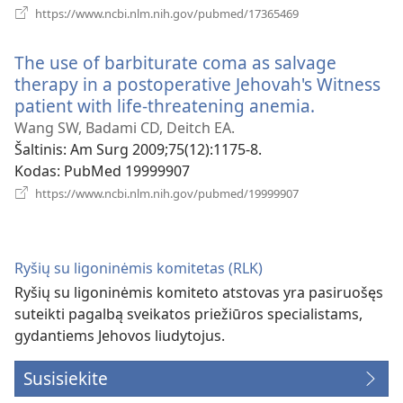
(atsiveria
https://www.ncbi.nlm.nih.gov/pubmed/17365469
naujas
langas)
The use of barbiturate coma as salvage
therapy in a postoperative Jehovah's Witness
patient with life-threatening anemia.
(atsiveria
naujas
Wang SW, Badami CD, Deitch EA.
langas)
Šaltinis
‎: Am Surg 2009;75(12):1175-8.
Kodas
‎: PubMed 19999907
(atsiveria
https://www.ncbi.nlm.nih.gov/pubmed/19999907
naujas
langas)
Ryšių su ligoninėmis komitetas (RLK)
Ryšių su ligoninėmis komiteto atstovas yra pasiruošęs
suteikti pagalbą sveikatos priežiūros specialistams,
gydantiems Jehovos liudytojus.
Susisiekite