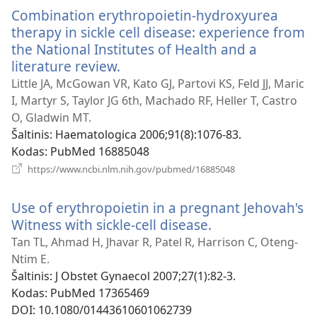
langas)
Combination erythropoietin-hydroxyurea
therapy in sickle cell disease: experience from
the National Institutes of Health and a
literature review.
(atsiveria
naujas
Little JA, McGowan VR, Kato GJ, Partovi KS, Feld JJ, Maric
langas)
I, Martyr S, Taylor JG 6th, Machado RF, Heller T, Castro
O, Gladwin MT.
Šaltinis
‎: Haematologica 2006;91(8):1076-83.
Kodas
‎: PubMed 16885048
(atsiveria
https://www.ncbi.nlm.nih.gov/pubmed/16885048
naujas
langas)
Use of erythropoietin in a pregnant Jehovah's
Witness with sickle-cell disease.
(atsiveria
naujas
Tan TL, Ahmad H, Jhavar R, Patel R, Harrison C, Oteng-
langas)
Ntim E.
Šaltinis
‎: J Obstet Gynaecol 2007;27(1):82-3.
Kodas
‎: PubMed 17365469
DOI
‎: 10.1080/01443610601062739