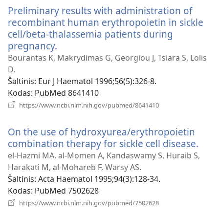
langas)
Preliminary results with administration of
recombinant human erythropoietin in sickle
cell/beta-thalassemia patients during
pregnancy.
(atsiveria
naujas
Bourantas K, Makrydimas G, Georgiou J, Tsiara S, Lolis
langas)
D.
Šaltinis
‎: Eur J Haematol 1996;56(5):326-8.
Kodas
‎: PubMed 8641410
(atsiveria
https://www.ncbi.nlm.nih.gov/pubmed/8641410
naujas
langas)
On the use of hydroxyurea/erythropoietin
combination therapy for sickle cell disease.
(atsi
nauj
el-Hazmi MA, al-Momen A, Kandaswamy S, Huraib S,
lang
Harakati M, al-Mohareb F, Warsy AS.
Šaltinis
‎: Acta Haematol 1995;94(3):128-34.
Kodas
‎: PubMed 7502628
(atsiveria
https://www.ncbi.nlm.nih.gov/pubmed/7502628
naujas