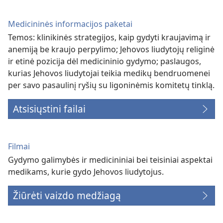
Medicininės informacijos paketai
Temos: klinikinės strategijos, kaip gydyti kraujavimą ir
anemiją be kraujo perpylimo; Jehovos liudytojų religinė
ir etinė pozicija dėl medicininio gydymo; paslaugos,
kurias Jehovos liudytojai teikia medikų bendruomenei
per savo pasaulinį ryšių su ligoninėmis komitetų tinklą.
Atsisiųstini failai
Filmai
Gydymo galimybės ir medicininiai bei teisiniai aspektai
medikams, kurie gydo Jehovos liudytojus.
Žiūrėti vaizdo medžiagą