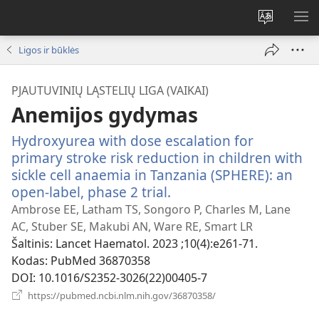
Pakeisti
RO
svetainės
ME
Ligos ir būklės
kalbą
PJAUTUVINIŲ LĄSTELIŲ LIGA (VAIKAI)
Anemijos gydymas
Hydroxyurea with dose escalation for
primary stroke risk reduction in children with
sickle cell anaemia in Tanzania (SPHERE): an
open-label, phase 2 trial.
(atsiveria
naujas
Ambrose EE, Latham TS, Songoro P, Charles M, Lane
langas)
AC, Stuber SE, Makubi AN, Ware RE, Smart LR
Šaltinis
‎: Lancet Haematol. 2023 ;10(4):e261-71.
Kodas
‎: PubMed 36870358
DOI
‎: 10.1016/S2352-3026(22)00405-7
(atsiveria
https://pubmed.ncbi.nlm.nih.gov/36870358/
naujas