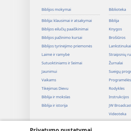
Biblijos mokymai
Biblioteka
Biblija: klausimai ir atsakymai
Biblija
Biblijos eilučių paaiškinimai
Knygos
Biblijos pažinimo kursai
Brošiūros
Biblijos tyrinėjimo priemonės
Lankstinukai 
Laimė ir ramybė
Straipsnių r
Sutuoktiniams ir šeimai
Žurnalai
Jaunimui
Sueigų prog
Vaikams
Programėlės
Tikėjimas Dievu
Rodyklės
Biblija ir mokslas
Instrukcijos
Biblija ir istorija
JW Broadcas
Videoteka
Muzika
Privatumo nustatymai
Audiospektak