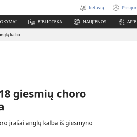
lietuvių
Prisiju
Pasirinkite
(ats
kalbą
nauj
MOKYMAI
BIBLIOTEKA
NAUJIENOS
API
lang
 anglų kalba
 118 giesmių choro
a
horo įrašai anglų kalba iš giesmyno