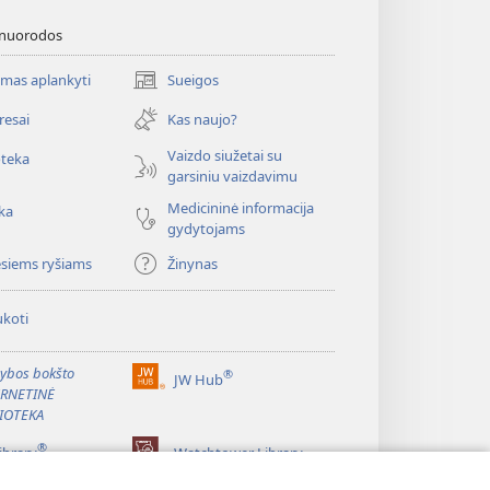
 nuorodos
mas aplankyti
Sueigos
(atsiveria
naujas
resai
Kas naujo?
langas)
Vaizdo siužetai su
oteka
garsiniu vaizdavimu
Medicininė informacija
ka
gydytojams
esiems ryšiams
Žinynas
koti
ybos bokšto
®
JW Hub
(atsiveria
ERNETINĖ
naujas
IOTEKA
langas)
®
ibrary
Watchtower Library