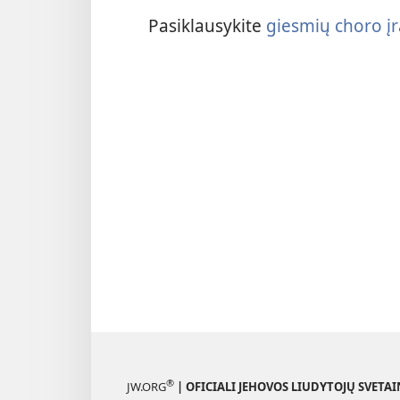
Pasiklausykite
giesmių choro į
®
JW.ORG
| OFICIALI JEHOVOS LIUDYTOJŲ SVETAI