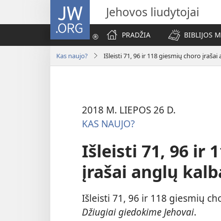
JW.ORG
Jehovos liudytojai
PRADŽIA
BIBLIJOS 
Kas naujo?
Išleisti 71, 96 ir 118 giesmių choro įrašai
2018 M. LIEPOS 26 D.
KAS NAUJO?
Išleisti 71, 96 ir
įrašai anglų kalb
Išleisti 71, 96 ir 118 giesmių c
Džiugiai giedokime Jehovai
.