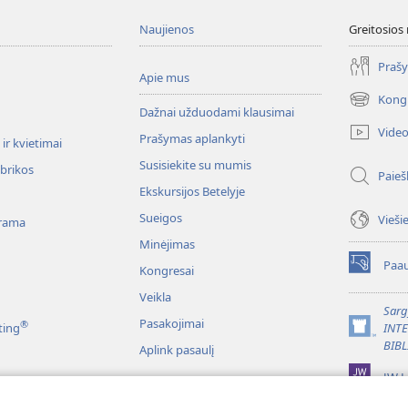
Naujienos
Greitosios
Prašy
Apie mus
Kong
(atsiveria
Dažnai užduodami klausimai
naujas
Vide
Prašymas aplankyti
langas)
ir kvietimai
Susisiekite su mumis
ubrikos
Paieš
Ekskursijos Betelyje
Sueigos
Vieši
rama
Minėjimas
Paau
Kongresai
(atsiveria
naujas
Veikla
langas)
Sarg
Pasakojimai
®
ting
INT
(atsiveria
BIBL
Aplink pasaulį
naujas
langas)
JW L
liai